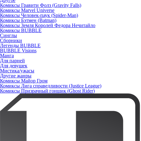
Другое
Комиксы Гравити Фолз (Gravity Falls)
Комиксы Marvel Universe
Комиксы Человек-паук (Spider-Man)
Комиксы Бэтмен (Batman)
Комиксы Земля Королей Федора Нечитайло
Комиксы BUBBLE
Синглы
Сборники
Легенды BUBBLE
BUBBLE Visions
Манга
Для парней
Для девушек
Мистика/ужасы
Другие жанры
Комиксы Майор Гром
Комиксы Лига справедливости (Justice League)
Комиксы Призрачный гонщик (Ghost Rider)