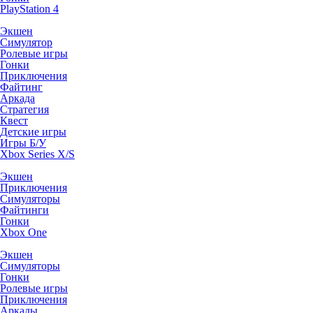
PlayStation 4
Экшен
Симулятор
Ролевые игры
Гонки
Приключения
Файтинг
Аркада
Стратегия
Квест
Детские игры
Игры Б/У
Xbox Series X/S
Экшен
Приключения
Симуляторы
Файтинги
Гонки
Xbox One
Экшен
Симуляторы
Гонки
Ролевые игры
Приключения
Аркады