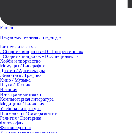
Книги
Нехудожественная литература
Бизнес литература
- Сборник вопросов «1С:Профессионал»
- Сборник вопросов «1С:Специалист»
Хобби и творчество
Мемуары / Биографии
Дизайн / Архитектура
Живопись / Графика
Кино / Музыка
Наука / Техника
История
Иностранные языки
Компьютерная литература
Медицина / Биология
Учебная литература
Психология / Саморазвитие
Религия / Эзотерика
Философия
Фотоискусство
Художественная литература