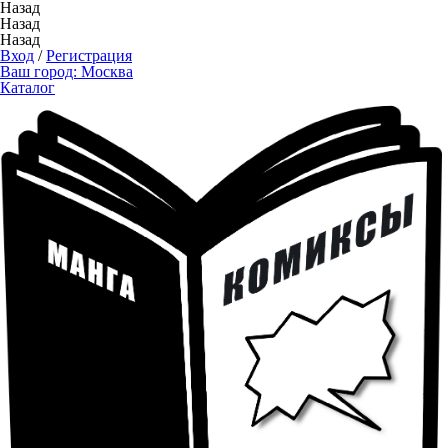
Назад
Назад
Назад
Вход
/
Регистрация
Ваш город:
Москва
Каталог