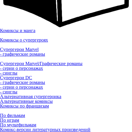
Комиксы и манга
Комиксы о супергероях
Супергерои Marvel
- графические романы
Супергерои Marvel/Графические романы
- серии о персонажах
- синглы
Супергерои DC
- графические романы
- серии о персонажах
- синглы
Альтернативная супергероика
Альтернативные комиксы
Комиксы по франшизам
По фильмам
По играм
По мультфильмам
Комикс-версии литературных произведений