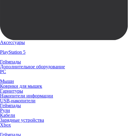
Аксессуары
PlayStation 5
Геймпады
Дополнительное оборудование
PC
Мыши
Коврики для мышек
Гарнитуры
Накопители информации
USB-накопители
Геймпады
Рули
Кабели
Зарядные устройства
Xbox
Геймпады