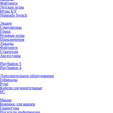
Файтинги
Детские игры
Игры Б/У
Nintendo Switch
Экшен
Симуляторы
Гонки
Ролевые игры
Приключения
Аркады
Файтинги
Стратегии
Аксессуары
PlayStation 5
PlayStation 4
Дополнительное оборудование
Геймпады
Рули
Кабели соединительные
PC
Мыши
Коврики для мышек
Гарнитуры
Носители информации