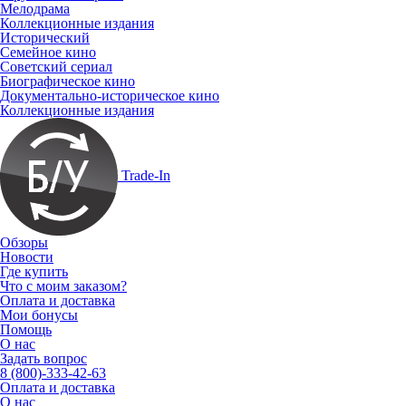
Мелодрама
Коллекционные издания
Исторический
Семейное кино
Советский сериал
Биографическое кино
Документально-историческое кино
Коллекционные издания
Trade-In
Обзоры
Новости
Где купить
Что с моим заказом?
Оплата и доставка
Мои бонусы
Помощь
О нас
Задать вопрос
8 (800)-333-42-63
Оплата и доставка
О нас