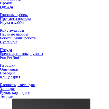
Прочие
Одежда
Головные уборы
Предметы одежды
Наука и хобби
Конструкторы
Научные наборы
Роботы, мини роботы
Сувениры
Посуда
Брелоки, жетоны, кулоны
Fun Pet Stuff
Игрушки
Ошейники
Поводки
Канцелярия
Блокноты, скетчбуки
Закладки
Ручки, карандаши
Тетради