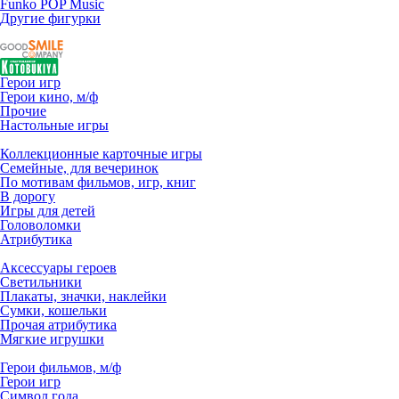
Funko POP Music
Другие фигурки
Герои игр
Герои кино, м/ф
Прочие
Настольные игры
Коллекционные карточные игры
Семейные, для вечеринок
По мотивам фильмов, игр, книг
В дорогу
Игры для детей
Головоломки
Атрибутика
Аксессуары героев
Светильники
Плакаты, значки, наклейки
Сумки, кошельки
Прочая атрибутика
Мягкие игрушки
Герои фильмов, м/ф
Герои игр
Символ года