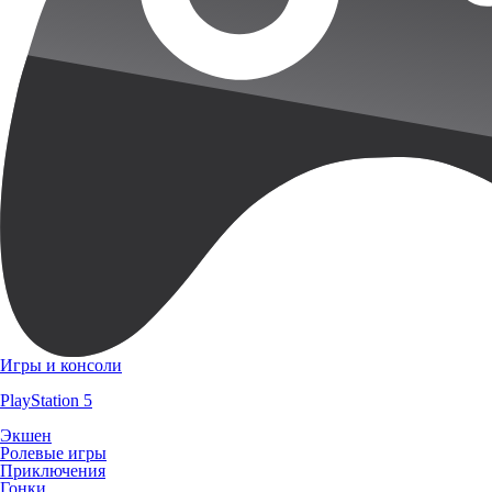
Игры и консоли
PlayStation 5
Экшен
Ролевые игры
Приключения
Гонки