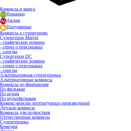
Комиксы и манга
Новинки
Акции
Популярные
Комиксы о супергероях
Супергерои Marvel
- графические романы
- серии о персонажах
- синглы
Супергерои DC
- графические романы
- серии о персонажах
- синглы
Альтернативная супергероика
Альтернативные комиксы
Комиксы по франшизам
По фильмам
По играм
По мультфильмам
Комикс-версии литературных произведений
Детские комиксы
Комиксы для подростков
Отечественные комиксы
Супергероика
Комедия