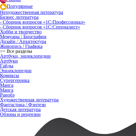
Популярные
Нехудожественная литература
Бизнес литература
- Сборник вопросов «1С:Профессионал»
- Сборник вопросов «1С:Специалист»
Хобби и творчество
Мемуары / Биографии
Дизайн / Архитектура
Живопись / Графика
>> Все разделы
Артбуки, энциклопедии
Артбуки
Гайды
Энциклопедии
Комиксы
Супергероика
Манга
Манга
Ранобэ
Художественная литература
Фантастика / Фэнтези
Детская литература
Обзоры и рецензии