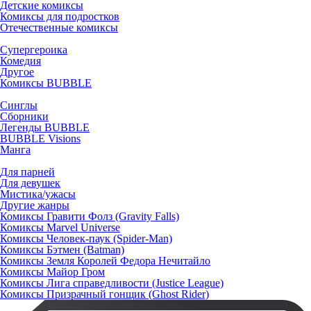
Детские комиксы
Комиксы для подростков
Отечественные комиксы
Супергероика
Комедия
Другое
Комиксы BUBBLE
Синглы
Сборники
Легенды BUBBLE
BUBBLE Visions
Манга
Для парней
Для девушек
Мистика/ужасы
Другие жанры
Комиксы Гравити Фолз (Gravity Falls)
Комиксы Marvel Universe
Комиксы Человек-паук (Spider-Man)
Комиксы Бэтмен (Batman)
Комиксы Земля Королей Федора Нечитайло
Комиксы Майор Гром
Комиксы Лига справедливости (Justice League)
Комиксы Призрачный гонщик (Ghost Rider)