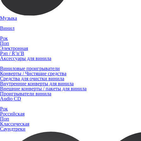
Музыка
Винил
Рок
Поп
Электронная
Рэп / R’n’B
Аксессуары для винила
Виниловые проигрыватели
Конверты / Чистящие средства
Средства для очистки винила
Внутренние конверты для винила
Внешние конверты / пакеты для винила
Проигрыватели винила
Audio CD
Рок
Российская
Поп
Классическая
Саундтреки