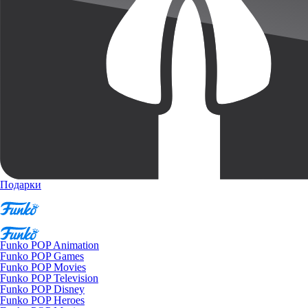
Подарки
Funko POP Animation
Funko POP Games
Funko POP Movies
Funko POP Television
Funko POP Disney
Funko POP Heroes