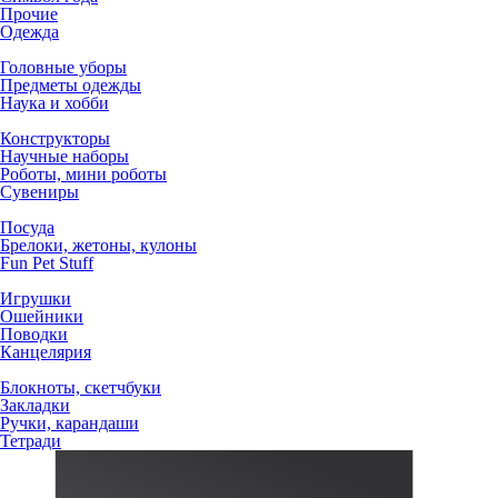
Прочие
Одежда
Головные уборы
Предметы одежды
Наука и хобби
Конструкторы
Научные наборы
Роботы, мини роботы
Сувениры
Посуда
Брелоки, жетоны, кулоны
Fun Pet Stuff
Игрушки
Ошейники
Поводки
Канцелярия
Блокноты, скетчбуки
Закладки
Ручки, карандаши
Тетради