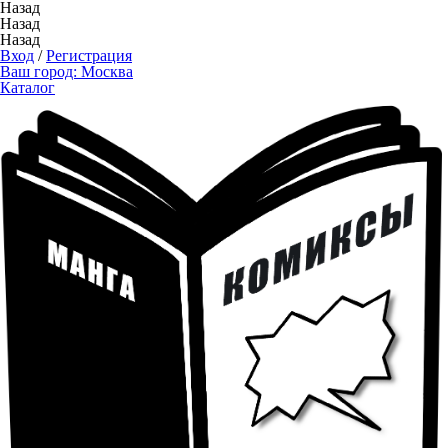
Назад
Назад
Назад
Вход
/
Регистрация
Ваш город:
Москва
Каталог