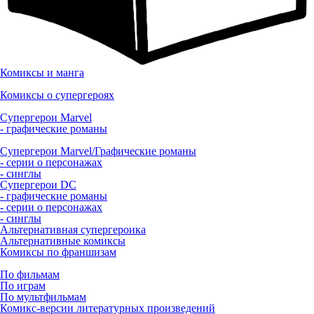
Комиксы и манга
Комиксы о супергероях
Супергерои Marvel
- графические романы
Супергерои Marvel/Графические романы
- серии о персонажах
- синглы
Супергерои DC
- графические романы
- серии о персонажах
- синглы
Альтернативная супергероика
Альтернативные комиксы
Комиксы по франшизам
По фильмам
По играм
По мультфильмам
Комикс-версии литературных произведений