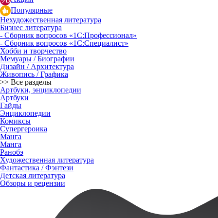
Популярные
Нехудожественная литература
Бизнес литература
- Сборник вопросов «1С:Профессионал»
- Сборник вопросов «1С:Специалист»
Хобби и творчество
Мемуары / Биографии
Дизайн / Архитектура
Живопись / Графика
>> Все разделы
Артбуки, энциклопедии
Артбуки
Гайды
Энциклопедии
Комиксы
Супергероика
Манга
Манга
Ранобэ
Художественная литература
Фантастика / Фэнтези
Детская литература
Обзоры и рецензии