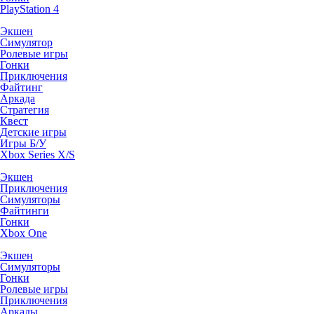
PlayStation 4
Экшен
Симулятор
Ролевые игры
Гонки
Приключения
Файтинг
Аркада
Стратегия
Квест
Детские игры
Игры Б/У
Xbox Series X/S
Экшен
Приключения
Симуляторы
Файтинги
Гонки
Xbox One
Экшен
Симуляторы
Гонки
Ролевые игры
Приключения
Аркады