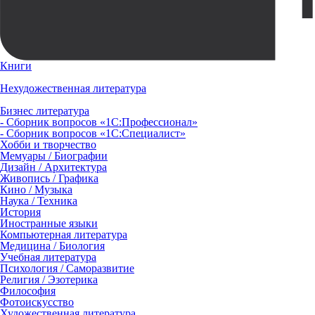
Книги
Нехудожественная литература
Бизнес литература
- Сборник вопросов «1С:Профессионал»
- Сборник вопросов «1С:Специалист»
Хобби и творчество
Мемуары / Биографии
Дизайн / Архитектура
Живопись / Графика
Кино / Музыка
Наука / Техника
История
Иностранные языки
Компьютерная литература
Медицина / Биология
Учебная литература
Психология / Саморазвитие
Религия / Эзотерика
Философия
Фотоискусство
Художественная литература