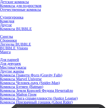
Детские комиксы
Комиксы для подростков
Отечественные комиксы
Супергероика
Комедия
Другое
Комиксы BUBBLE
Синглы
Сборники
Легенды BUBBLE
BUBBLE Visions
Манга
Для парней
Для девушек
Мистика/ужасы
Другие жанры
Комиксы Гравити Фолз (Gravity Falls)
Комиксы Marvel Universe
Комиксы Человек-паук (Spider-Man)
Комиксы Бэтмен (Batman)
Комиксы Земля Королей Федора Нечитайло
Комиксы Майор Гром
Комиксы Лига справедливости (Justice League)
Комиксы Призрачный гонщик (Ghost Rider)