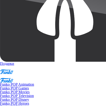
Подарки
Funko POP Animation
Funko POP Games
Funko POP Movies
Funko POP Television
Funko POP Disney
Funko POP Heroes