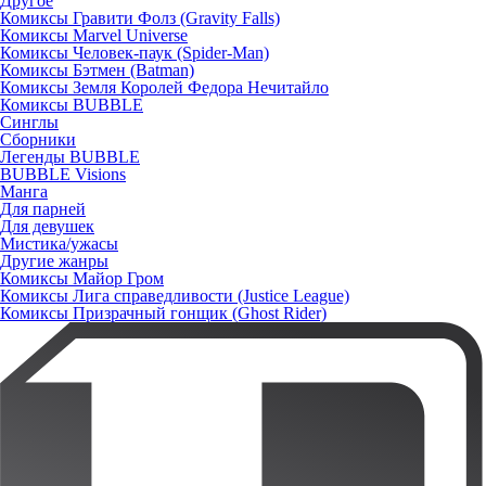
Другое
Комиксы Гравити Фолз (Gravity Falls)
Комиксы Marvel Universe
Комиксы Человек-паук (Spider-Man)
Комиксы Бэтмен (Batman)
Комиксы Земля Королей Федора Нечитайло
Комиксы BUBBLE
Синглы
Сборники
Легенды BUBBLE
BUBBLE Visions
Манга
Для парней
Для девушек
Мистика/ужасы
Другие жанры
Комиксы Майор Гром
Комиксы Лига справедливости (Justice League)
Комиксы Призрачный гонщик (Ghost Rider)