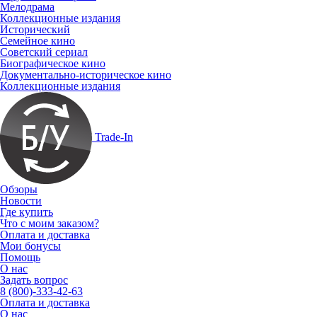
Мелодрама
Коллекционные издания
Исторический
Семейное кино
Советский сериал
Биографическое кино
Документально-историческое кино
Коллекционные издания
Trade-In
Обзоры
Новости
Где купить
Что с моим заказом?
Оплата и доставка
Мои бонусы
Помощь
О нас
Задать вопрос
8 (800)-333-42-63
Оплата и доставка
О нас