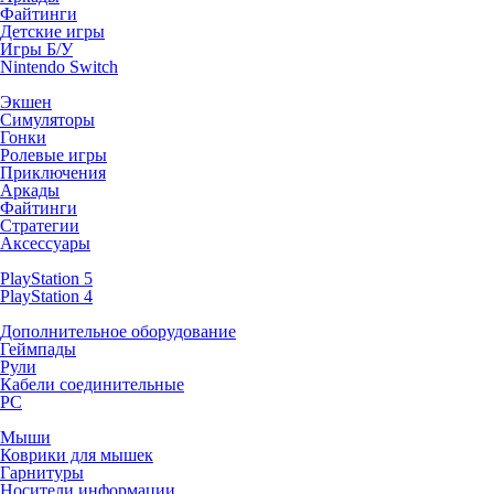
Файтинги
Детские игры
Игры Б/У
Nintendo Switch
Экшен
Симуляторы
Гонки
Ролевые игры
Приключения
Аркады
Файтинги
Стратегии
Аксессуары
PlayStation 5
PlayStation 4
Дополнительное оборудование
Геймпады
Рули
Кабели соединительные
PC
Мыши
Коврики для мышек
Гарнитуры
Носители информации