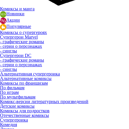
Комиксы и манга
Новинки
Акции
Популярные
Комиксы о супергероях
Супергерои Marvel
- графические романы
- серии о персонажах
- синглы
Супергерои DC
- графические романы
- серии о персонажах
- синглы
Альтернативная супергероика
Альтернативные комиксы
Комиксы по франшизам
По фильмам
По играм
По мультфильмам
Комикс-версии литературных произведений
Детские комиксы
Комиксы для подростков
Отечественные комиксы
Супергероика
Комедия