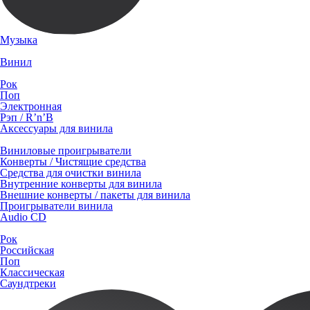
Музыка
Винил
Рок
Поп
Электронная
Рэп / R’n’B
Аксессуары для винила
Виниловые проигрыватели
Конверты / Чистящие средства
Средства для очистки винила
Внутренние конверты для винила
Внешние конверты / пакеты для винила
Проигрыватели винила
Audio CD
Рок
Российская
Поп
Классическая
Саундтреки