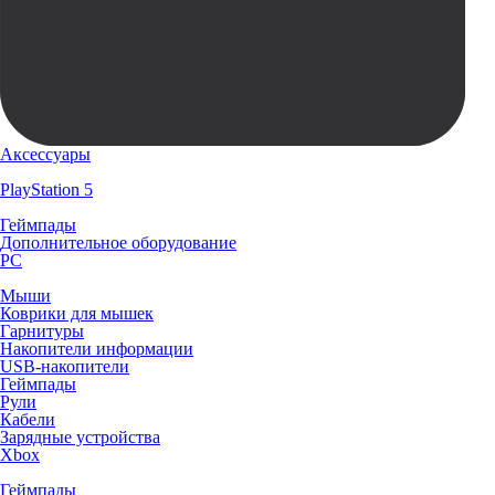
Аксессуары
PlayStation 5
Геймпады
Дополнительное оборудование
PC
Мыши
Коврики для мышек
Гарнитуры
Накопители информации
USB-накопители
Геймпады
Рули
Кабели
Зарядные устройства
Xbox
Геймпады