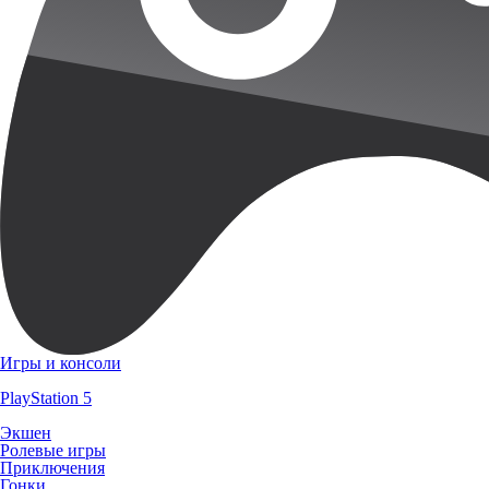
Игры и консоли
PlayStation 5
Экшен
Ролевые игры
Приключения
Гонки