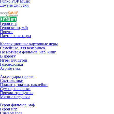
Funko POP Music
Другие фигурки
Герои игр
Герои кино, м/ф
Прочие
Настольные игры
Коллекционные карточные игры
Семейные, для вечеринок
По мотивам фильмов, игр, книг
В дорогу
Игры для детей
Головоломки
Атрибутика
Аксессуары героев
Светильники
Плакаты, значки, наклейки
Сумки, кошельки
Прочая атрибутика
Мягкие игрушки
Герои фильмов, м/ф
Герои игр
Символ года