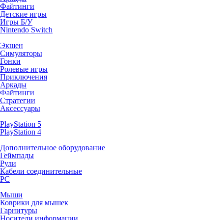
Файтинги
Детские игры
Игры Б/У
Nintendo Switch
Экшен
Симуляторы
Гонки
Ролевые игры
Приключения
Аркады
Файтинги
Стратегии
Аксессуары
PlayStation 5
PlayStation 4
Дополнительное оборудование
Геймпады
Рули
Кабели соединительные
PC
Мыши
Коврики для мышек
Гарнитуры
Носители информации