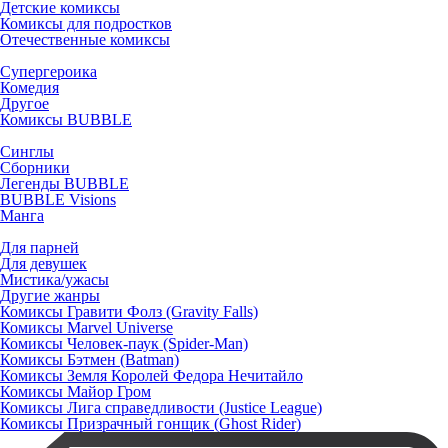
Детские комиксы
Комиксы для подростков
Отечественные комиксы
Супергероика
Комедия
Другое
Комиксы BUBBLE
Синглы
Сборники
Легенды BUBBLE
BUBBLE Visions
Манга
Для парней
Для девушек
Мистика/ужасы
Другие жанры
Комиксы Гравити Фолз (Gravity Falls)
Комиксы Marvel Universe
Комиксы Человек-паук (Spider-Man)
Комиксы Бэтмен (Batman)
Комиксы Земля Королей Федора Нечитайло
Комиксы Майор Гром
Комиксы Лига справедливости (Justice League)
Комиксы Призрачный гонщик (Ghost Rider)