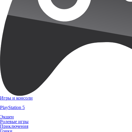
Игры и консоли
PlayStation 5
Экшен
Ролевые игры
Приключения
Гонки