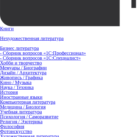
Книги
Нехудожественная литература
Бизнес литература
- Сборник вопросов «1С:Профессионал»
- Сборник вопросов «1С:Специалист»
Хобби и творчество
Мемуары / Биографии
Дизайн / Архитектура
Живопись / Графика
Кино / Музыка
Наука / Техника
История
Иностранные языки
Компьютерная литература
Медицина / Биология
Учебная литература
Психология / Саморазвитие
Религия / Эзотерика
Философия
Фотоискусство
Художественная литература