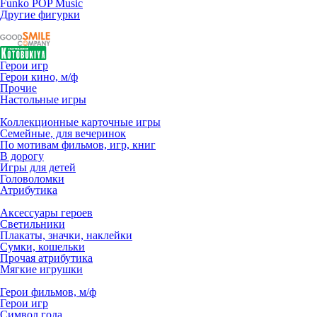
Funko POP Music
Другие фигурки
Герои игр
Герои кино, м/ф
Прочие
Настольные игры
Коллекционные карточные игры
Семейные, для вечеринок
По мотивам фильмов, игр, книг
В дорогу
Игры для детей
Головоломки
Атрибутика
Аксессуары героев
Светильники
Плакаты, значки, наклейки
Сумки, кошельки
Прочая атрибутика
Мягкие игрушки
Герои фильмов, м/ф
Герои игр
Символ года