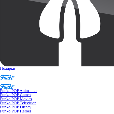
Подарки
Funko POP Animation
Funko POP Games
Funko POP Movies
Funko POP Television
Funko POP Disney
Funko POP Heroes