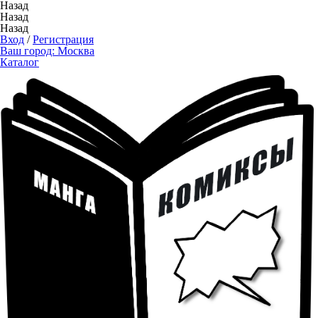
Назад
Назад
Назад
Вход
/
Регистрация
Ваш город:
Москва
Каталог