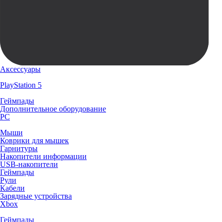
Аксессуары
PlayStation 5
Геймпады
Дополнительное оборудование
PC
Мыши
Коврики для мышек
Гарнитуры
Накопители информации
USB-накопители
Геймпады
Рули
Кабели
Зарядные устройства
Xbox
Геймпады