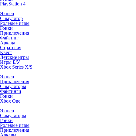
PlayStation 4
Экшен
Симулятор
Ролевые игры
Гонки
Приключения
Файтинг
Аркада
Стратегия
Квест
Детские игры
Игры Б/У
Xbox Series X/S
Экшен
Приключения
Симуляторы
Файтинги
Гонки
Xbox One
Экшен
Симуляторы
Гонки
Ролевые игры
Приключения
Аркады