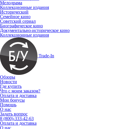
Мелодрама
Коллекционные издания
Исторический
Семейное кино
Советский сериал
Биографическое кино
Документально-историческое кино
Коллекционные издания
Trade-In
Обзоры
Новости
Где купить
Что с моим заказом?
Оплата и доставка
Мои бонусы
Помощь
О нас
Задать вопрос
8 (800)-333-42-63
Оплата и доставка
О нас