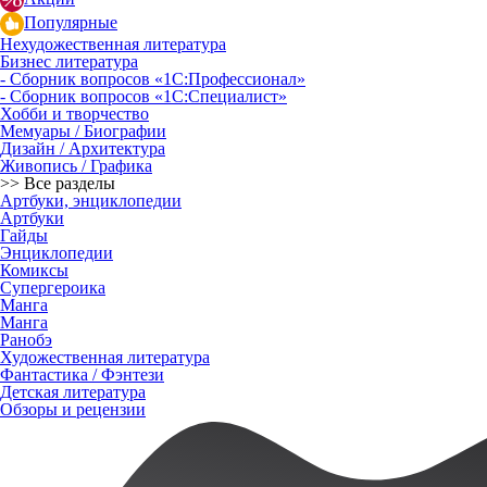
Популярные
Нехудожественная литература
Бизнес литература
- Сборник вопросов «1С:Профессионал»
- Сборник вопросов «1С:Специалист»
Хобби и творчество
Мемуары / Биографии
Дизайн / Архитектура
Живопись / Графика
>> Все разделы
Артбуки, энциклопедии
Артбуки
Гайды
Энциклопедии
Комиксы
Супергероика
Манга
Манга
Ранобэ
Художественная литература
Фантастика / Фэнтези
Детская литература
Обзоры и рецензии