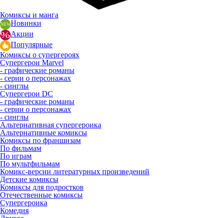
Комиксы и манга
Новинки
Акции
Популярные
Комиксы о супергероях
Супергерои Marvel
- графические романы
- серии о персонажах
- синглы
Супергерои DC
- графические романы
- серии о персонажах
- синглы
Альтернативная супергероика
Альтернативные комиксы
Комиксы по франшизам
По фильмам
По играм
По мультфильмам
Комикс-версии литературных произведений
Детские комиксы
Комиксы для подростков
Отечественные комиксы
Супергероика
Комедия