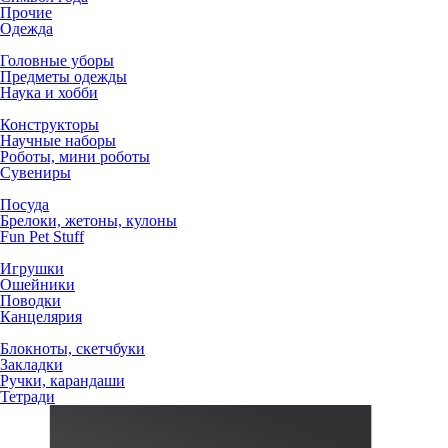
Прочие
Одежда
Головные уборы
Предметы одежды
Наука и хобби
Конструкторы
Научные наборы
Роботы, мини роботы
Сувениры
Посуда
Брелоки, жетоны, кулоны
Fun Pet Stuff
Игрушки
Ошейники
Поводки
Канцелярия
Блокноты, скетчбуки
Закладки
Ручки, карандаши
Тетради