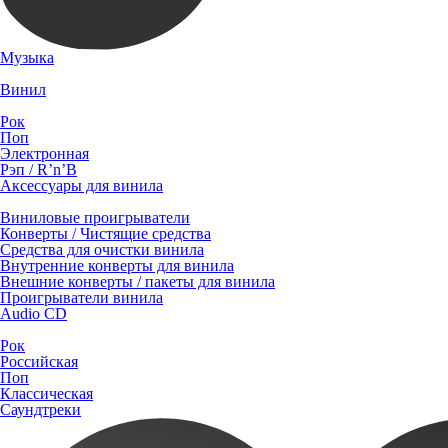
Музыка
Винил
Рок
Поп
Электронная
Рэп / R’n’B
Аксессуары для винила
Виниловые проигрыватели
Конверты / Чистящие средства
Средства для очистки винила
Внутренние конверты для винила
Внешние конверты / пакеты для винила
Проигрыватели винила
Audio CD
Рок
Российская
Поп
Классическая
Саундтреки