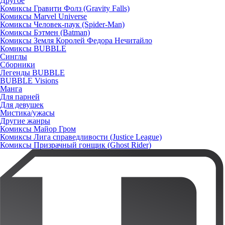
Другое
Комиксы Гравити Фолз (Gravity Falls)
Комиксы Marvel Universe
Комиксы Человек-паук (Spider-Man)
Комиксы Бэтмен (Batman)
Комиксы Земля Королей Федора Нечитайло
Комиксы BUBBLE
Синглы
Сборники
Легенды BUBBLE
BUBBLE Visions
Манга
Для парней
Для девушек
Мистика/ужасы
Другие жанры
Комиксы Майор Гром
Комиксы Лига справедливости (Justice League)
Комиксы Призрачный гонщик (Ghost Rider)