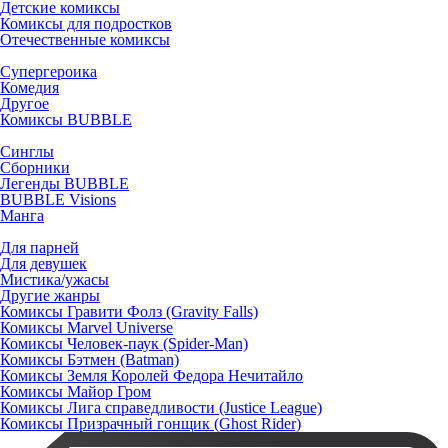
Детские комиксы
Комиксы для подростков
Отечественные комиксы
Супергероика
Комедия
Другое
Комиксы BUBBLE
Синглы
Сборники
Легенды BUBBLE
BUBBLE Visions
Манга
Для парней
Для девушек
Мистика/ужасы
Другие жанры
Комиксы Гравити Фолз (Gravity Falls)
Комиксы Marvel Universe
Комиксы Человек-паук (Spider-Man)
Комиксы Бэтмен (Batman)
Комиксы Земля Королей Федора Нечитайло
Комиксы Майор Гром
Комиксы Лига справедливости (Justice League)
Комиксы Призрачный гонщик (Ghost Rider)