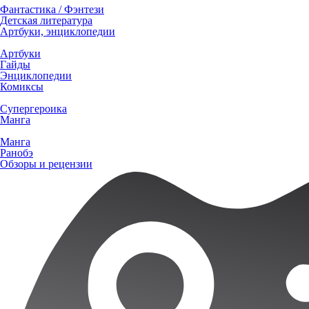
Фантастика / Фэнтези
Детская литература
Артбуки, энциклопедии
Артбуки
Гайды
Энциклопедии
Комиксы
Супергероика
Манга
Манга
Ранобэ
Обзоры и рецензии