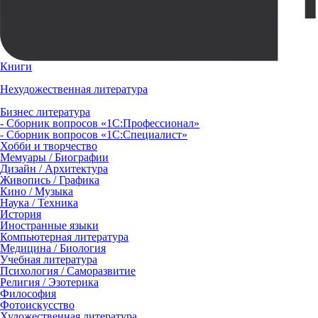
Книги
Нехудожественная литература
Бизнес литература
- Сборник вопросов «1С:Профессионал»
- Сборник вопросов «1С:Специалист»
Хобби и творчество
Мемуары / Биографии
Дизайн / Архитектура
Живопись / Графика
Кино / Музыка
Наука / Техника
История
Иностранные языки
Компьютерная литература
Медицина / Биология
Учебная литература
Психология / Саморазвитие
Религия / Эзотерика
Философия
Фотоискусство
Художественная литература