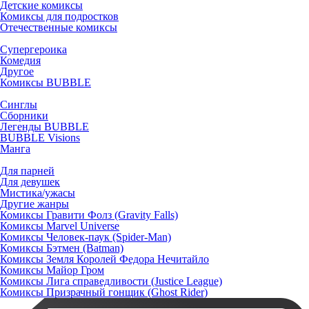
Детские комиксы
Комиксы для подростков
Отечественные комиксы
Супергероика
Комедия
Другое
Комиксы BUBBLE
Синглы
Сборники
Легенды BUBBLE
BUBBLE Visions
Манга
Для парней
Для девушек
Мистика/ужасы
Другие жанры
Комиксы Гравити Фолз (Gravity Falls)
Комиксы Marvel Universe
Комиксы Человек-паук (Spider-Man)
Комиксы Бэтмен (Batman)
Комиксы Земля Королей Федора Нечитайло
Комиксы Майор Гром
Комиксы Лига справедливости (Justice League)
Комиксы Призрачный гонщик (Ghost Rider)