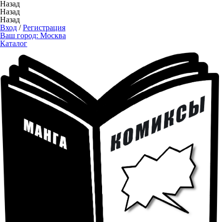
Назад
Назад
Назад
Вход
/
Регистрация
Ваш город:
Москва
Каталог