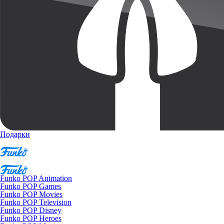
Подарки
Funko POP Animation
Funko POP Games
Funko POP Movies
Funko POP Television
Funko POP Disney
Funko POP Heroes