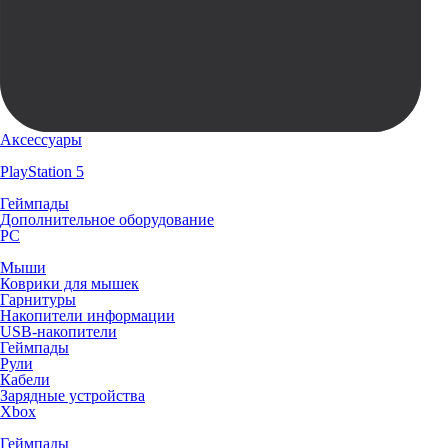
Аксессуары
PlayStation 5
Геймпады
Дополнительное оборудование
PC
Мыши
Коврики для мышек
Гарнитуры
Накопители информации
USB-накопители
Геймпады
Рули
Кабели
Зарядные устройства
Xbox
Геймпады