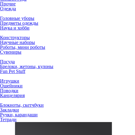
Прочие
Одежда
Головные уборы
Предметы одежды
Наука и хобби
Конструкторы
Научные наборы
Роботы, мини роботы
Сувениры
Посуда
Брелоки, жетоны, кулоны
Fun Pet Stuff
Игрушки
Ошейники
Поводки
Канцелярия
Блокноты, скетчбуки
Закладки
Ручки, карандаши
Тетради