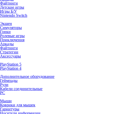
Файтинги
Детские игры
Игры Б/У
Nintendo Switch
Экшен
Симуляторы
Гонки
Ролевые игры
Приключения
Аркады
Файтинги
Стратегии
Аксессуары
PlayStation 5
PlayStation 4
Дополнительное оборудование
Геймпады
Рули
Кабели соединительные
PC
Мыши
Коврики для мышек
Гарнитуры
Носители информации