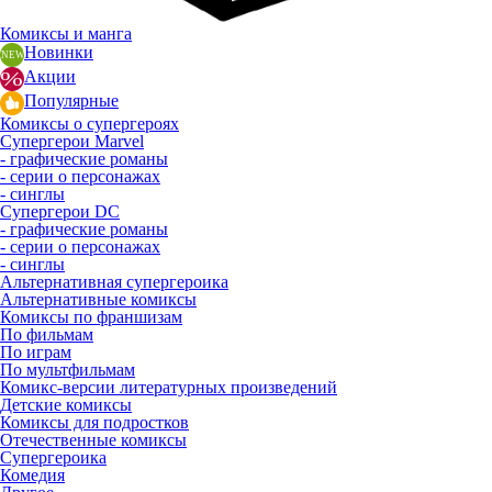
Комиксы и манга
Новинки
Акции
Популярные
Комиксы о супергероях
Супергерои Marvel
- графические романы
- серии о персонажах
- синглы
Супергерои DC
- графические романы
- серии о персонажах
- синглы
Альтернативная супергероика
Альтернативные комиксы
Комиксы по франшизам
По фильмам
По играм
По мультфильмам
Комикс-версии литературных произведений
Детские комиксы
Комиксы для подростков
Отечественные комиксы
Супергероика
Комедия