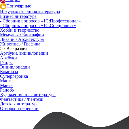
Популярные
Нехудожественная литература
Бизнес литература
- Сборник вопросов «1С:Профессионал»
- Сборник вопросов «1С:Специалист»
Хобби и творчество
Мемуары / Биографии
Дизайн / Архитектура
Живопись / Графика
>> Все разделы
Артбуки, энциклопедии
Артбуки
Гайды
Энциклопедии
Комиксы
Супергероика
Манга
Манга
Ранобэ
Художественная литература
Фантастика / Фэнтези
Детская литература
Обзоры и рецензии