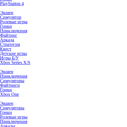
PlayStation 4
Экшен
Симулятор
Ролевые игры
Гонки
Приключения
Файтинг
Аркада
Стратегия
Квест
Детские игры
Игры Б/У
Xbox Series X/S
Экшен
Приключения
Симуляторы
Файтинги
Гонки
Xbox One
Экшен
Симуляторы
Гонки
Ролевые игры
Приключения
Аркады