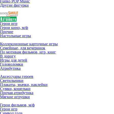
Funko POP Music
Другие фигурки
Герои игр
Герои кино, м/ф
Прочие
Настольные игры
Коллекционные карточные игры
Семейные, для вечеринок
По мотивам фильмов, игр, книг
В дорогу
Игры для детей
Головоломки
Атрибутика
Аксессуары героев
Светильники
Плакаты, значки, наклейки
Сумки, кошельки
Прочая атрибутика
Мягкие игрушки
Герои фильмов, м/ф
Герои игр
Символ года