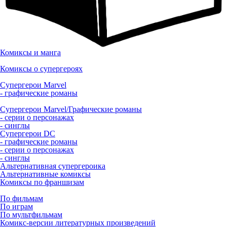
Комиксы и манга
Комиксы о супергероях
Супергерои Marvel
- графические романы
Супергерои Marvel/Графические романы
- серии о персонажах
- синглы
Супергерои DC
- графические романы
- серии о персонажах
- синглы
Альтернативная супергероика
Альтернативные комиксы
Комиксы по франшизам
По фильмам
По играм
По мультфильмам
Комикс-версии литературных произведений