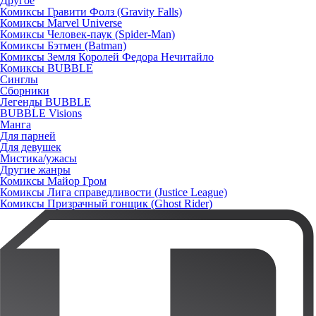
Другое
Комиксы Гравити Фолз (Gravity Falls)
Комиксы Marvel Universe
Комиксы Человек-паук (Spider-Man)
Комиксы Бэтмен (Batman)
Комиксы Земля Королей Федора Нечитайло
Комиксы BUBBLE
Синглы
Сборники
Легенды BUBBLE
BUBBLE Visions
Манга
Для парней
Для девушек
Мистика/ужасы
Другие жанры
Комиксы Майор Гром
Комиксы Лига справедливости (Justice League)
Комиксы Призрачный гонщик (Ghost Rider)