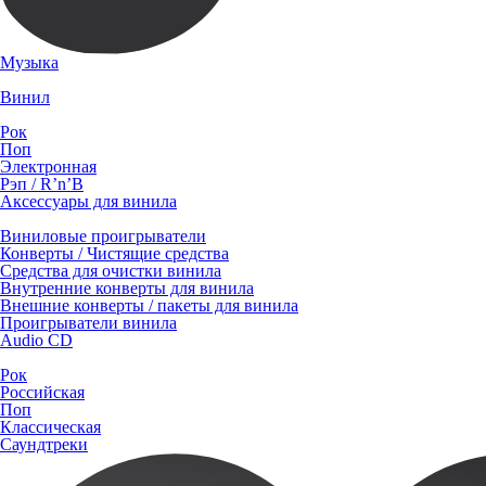
Музыка
Винил
Рок
Поп
Электронная
Рэп / R’n’B
Аксессуары для винила
Виниловые проигрыватели
Конверты / Чистящие средства
Средства для очистки винила
Внутренние конверты для винила
Внешние конверты / пакеты для винила
Проигрыватели винила
Audio CD
Рок
Российская
Поп
Классическая
Саундтреки