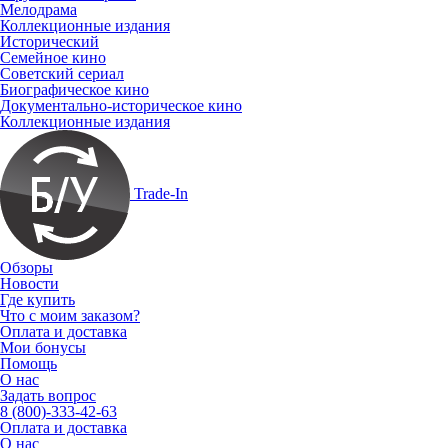
Мелодрама
Коллекционные издания
Исторический
Семейное кино
Советский сериал
Биографическое кино
Документально-историческое кино
Коллекционные издания
Trade-In
Обзоры
Новости
Где купить
Что с моим заказом?
Оплата и доставка
Мои бонусы
Помощь
О нас
Задать вопрос
8 (800)-333-42-63
Оплата и доставка
О нас