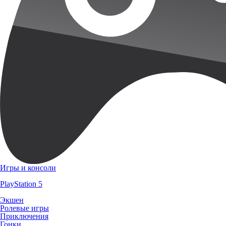
Игры и консоли
PlayStation 5
Экшен
Ролевые игры
Приключения
Гонки