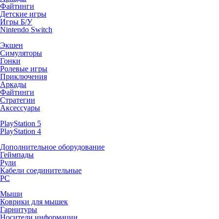
Файтинги
Детские игры
Игры Б/У
Nintendo Switch
Экшен
Симуляторы
Гонки
Ролевые игры
Приключения
Аркады
Файтинги
Стратегии
Аксессуары
PlayStation 5
PlayStation 4
Дополнительное оборудование
Геймпады
Рули
Кабели соединительные
PC
Мыши
Коврики для мышек
Гарнитуры
Носители информации