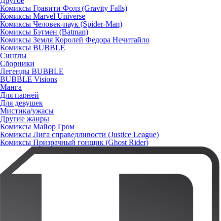
Другое
Комиксы Гравити Фолз (Gravity Falls)
Комиксы Marvel Universe
Комиксы Человек-паук (Spider-Man)
Комиксы Бэтмен (Batman)
Комиксы Земля Королей Федора Нечитайло
Комиксы BUBBLE
Синглы
Сборники
Легенды BUBBLE
BUBBLE Visions
Манга
Для парней
Для девушек
Мистика/ужасы
Другие жанры
Комиксы Майор Гром
Комиксы Лига справедливости (Justice League)
Комиксы Призрачный гонщик (Ghost Rider)