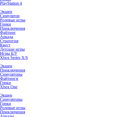
PlayStation 4
Экшен
Симулятор
Ролевые игры
Гонки
Приключения
Файтинг
Аркада
Стратегия
Квест
Детские игры
Игры Б/У
Xbox Series X/S
Экшен
Приключения
Симуляторы
Файтинги
Гонки
Xbox One
Экшен
Симуляторы
Гонки
Ролевые игры
Приключения
Аркады