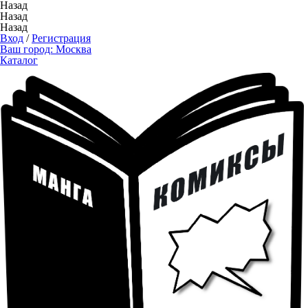
Назад
Назад
Назад
Вход
/
Регистрация
Ваш город:
Москва
Каталог