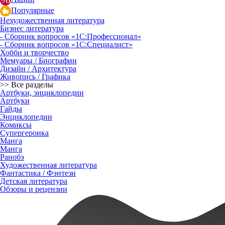
Популярные
Нехудожественная литература
Бизнес литература
- Сборник вопросов «1С:Профессионал»
- Сборник вопросов «1С:Специалист»
Хобби и творчество
Мемуары / Биографии
Дизайн / Архитектура
Живопись / Графика
>> Все разделы
Артбуки, энциклопедии
Артбуки
Гайды
Энциклопедии
Комиксы
Супергероика
Манга
Манга
Ранобэ
Художественная литература
Фантастика / Фэнтези
Детская литература
Обзоры и рецензии