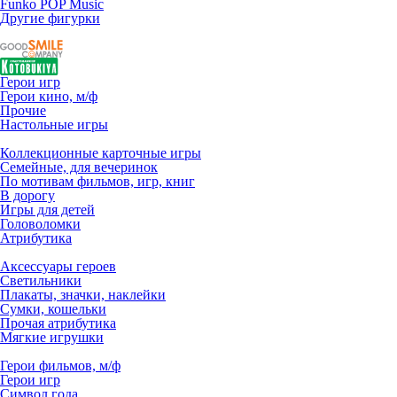
Funko POP Music
Другие фигурки
Герои игр
Герои кино, м/ф
Прочие
Настольные игры
Коллекционные карточные игры
Семейные, для вечеринок
По мотивам фильмов, игр, книг
В дорогу
Игры для детей
Головоломки
Атрибутика
Аксессуары героев
Светильники
Плакаты, значки, наклейки
Сумки, кошельки
Прочая атрибутика
Мягкие игрушки
Герои фильмов, м/ф
Герои игр
Символ года