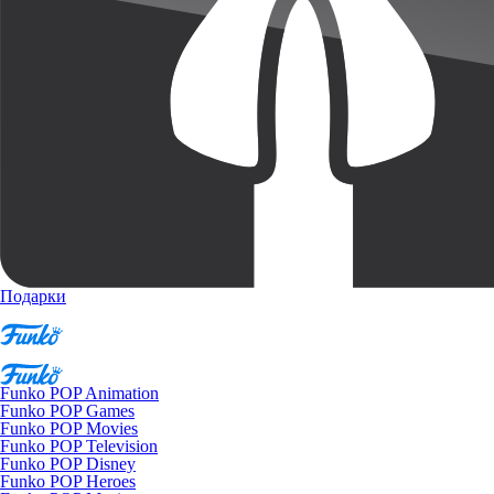
Подарки
Funko POP Animation
Funko POP Games
Funko POP Movies
Funko POP Television
Funko POP Disney
Funko POP Heroes