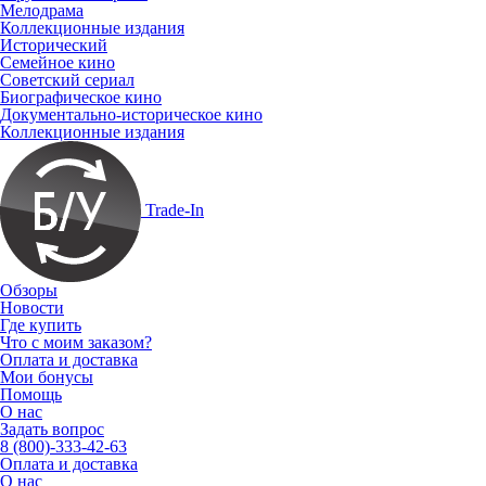
Мелодрама
Коллекционные издания
Исторический
Семейное кино
Советский сериал
Биографическое кино
Документально-историческое кино
Коллекционные издания
Trade-In
Обзоры
Новости
Где купить
Что с моим заказом?
Оплата и доставка
Мои бонусы
Помощь
О нас
Задать вопрос
8 (800)-333-42-63
Оплата и доставка
О нас