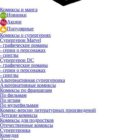
Комиксы и манга
Новинки
Акции
Популярные
Комиксы о супергероях
Супергерои Marvel
- графические романы
- серии о персонажах
- синглы
Супергерои DC
- графические романы
- серии о персонажах
- синглы
Альтернативная супергероика
Альтернативные комиксы
Комиксы по франшизам
По фильмам
По играм
По мультфильмам
Комикс-версии литературных произведений
Детские комиксы
Комиксы для подростков
Отечественные комиксы
Супергероика
Комедия