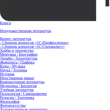
Книги
Нехудожественная литература
Бизнес литература
- Сборник вопросов «1С:Профессионал»
- Сборник вопросов «1С:Специалист»
Хобби и творчество
Мемуары / Биографии
Дизайн / Архитектура
Живопись / Графика
Кино / Музыка
Наука / Техника
История
Иностранные языки
Компьютерная литература
Медицина / Биология
Учебная литература
Психология / Саморазвитие
Религия / Эзотерика
Философия
Фотоискусство
Художественная литература