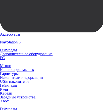
Аксессуары
PlayStation 5
Геймпады
Дополнительное оборудование
PC
Мыши
Коврики для мышек
Гарнитуры
Накопители информации
USB-накопители
Геймпады
Рули
Кабели
Зарядные устройства
Xbox
Геймпады