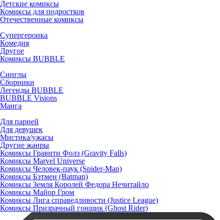
Детские комиксы
Комиксы для подростков
Отечественные комиксы
Супергероика
Комедия
Другое
Комиксы BUBBLE
Синглы
Сборники
Легенды BUBBLE
BUBBLE Visions
Манга
Для парней
Для девушек
Мистика/ужасы
Другие жанры
Комиксы Гравити Фолз (Gravity Falls)
Комиксы Marvel Universe
Комиксы Человек-паук (Spider-Man)
Комиксы Бэтмен (Batman)
Комиксы Земля Королей Федора Нечитайло
Комиксы Майор Гром
Комиксы Лига справедливости (Justice League)
Комиксы Призрачный гонщик (Ghost Rider)