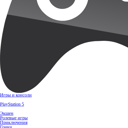
Игры и консоли
PlayStation 5
Экшен
Ролевые игры
Приключения
Гонки