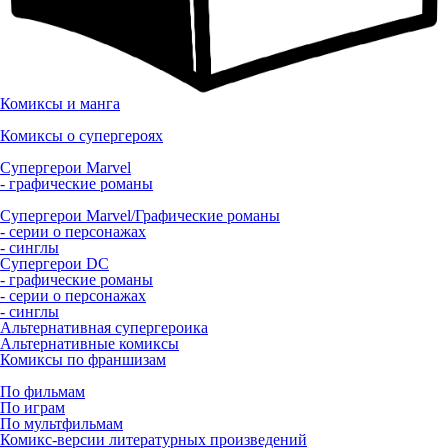
Комиксы и манга
Комиксы о супергероях
Супергерои Marvel
- графические романы
Супергерои Marvel/Графические романы
- серии о персонажах
- синглы
Супергерои DC
- графические романы
- серии о персонажах
- синглы
Альтернативная супергероика
Альтернативные комиксы
Комиксы по франшизам
По фильмам
По играм
По мультфильмам
Комикс-версии литературных произведений