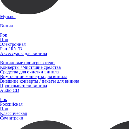
Музыка
Винил
Рок
Поп
Электронная
Рэп / R’n’B
Аксессуары для винила
Виниловые проигрыватели
Конверты / Чистящие средства
Средства для очистки винила
Внутренние конверты для винила
Внешние конверты / пакеты для винила
Проигрыватели винила
Audio CD
Рок
Российская
Поп
Классическая
Саундтреки