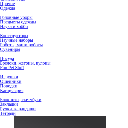
Прочие
Одежда
Головные уборы
Предметы одежды
Наука и хобби
Конструкторы
Научные наборы
Роботы, мини роботы
Сувениры
Посуда
Брелоки, жетоны, кулоны
Fun Pet Stuff
Игрушки
Ошейники
Поводки
Канцелярия
Блокноты, скетчбуки
Закладки
Ручки, карандаши
Тетради