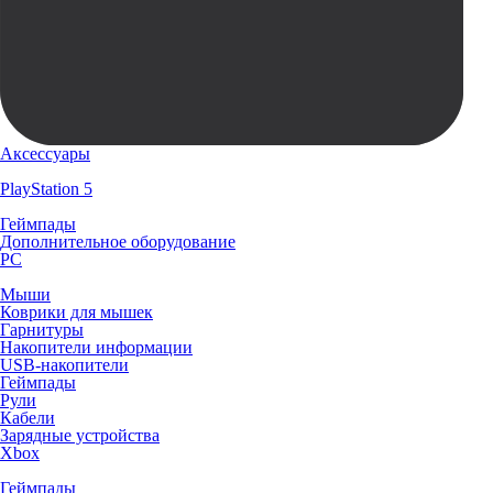
Аксессуары
PlayStation 5
Геймпады
Дополнительное оборудование
PC
Мыши
Коврики для мышек
Гарнитуры
Накопители информации
USB-накопители
Геймпады
Рули
Кабели
Зарядные устройства
Xbox
Геймпады