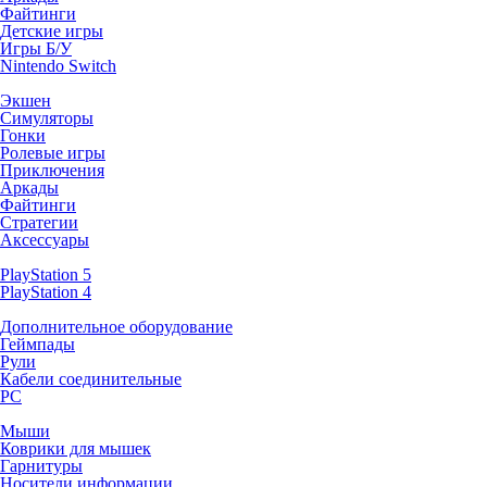
Файтинги
Детские игры
Игры Б/У
Nintendo Switch
Экшен
Симуляторы
Гонки
Ролевые игры
Приключения
Аркады
Файтинги
Стратегии
Аксессуары
PlayStation 5
PlayStation 4
Дополнительное оборудование
Геймпады
Рули
Кабели соединительные
PC
Мыши
Коврики для мышек
Гарнитуры
Носители информации