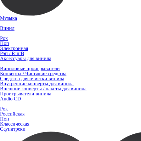
Музыка
Винил
Рок
Поп
Электронная
Рэп / R’n’B
Аксессуары для винила
Виниловые проигрыватели
Конверты / Чистящие средства
Средства для очистки винила
Внутренние конверты для винила
Внешние конверты / пакеты для винила
Проигрыватели винила
Audio CD
Рок
Российская
Поп
Классическая
Саундтреки