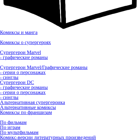
Комиксы и манга
Комиксы о супергероях
Супергерои Marvel
- графические романы
Супергерои Marvel/Графические романы
- серии о персонажах
- синглы
Супергерои DC
- графические романы
- серии о персонажах
- синглы
Альтернативная супергероика
Альтернативные комиксы
Комиксы по франшизам
По фильмам
По играм
По мультфильмам
Комикс-версии литературных произведений