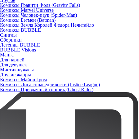
Другое
Комиксы Гравити Фолз (Gravity Falls)
Комиксы Marvel Universe
Комиксы Человек-паук (Spider-Man)
Комиксы Бэтмен (Batman)
Комиксы Земля Королей Федора Нечитайло
Комиксы BUBBLE
Синглы
Сборники
Легенды BUBBLE
BUBBLE Visions
Манга
Для парней
Для девушек
Мистика/ужасы
Другие жанры
Комиксы Майор Гром
Комиксы Лига справедливости (Justice League)
Комиксы Призрачный гонщик (Ghost Rider)