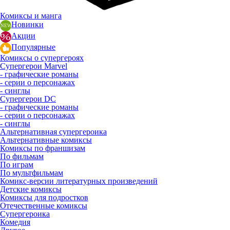
Комиксы и манга
Новинки
Акции
Популярные
Комиксы о супергероях
Супергерои Marvel
- графические романы
- серии о персонажах
- синглы
Супергерои DC
- графические романы
- серии о персонажах
- синглы
Альтернативная супергероика
Альтернативные комиксы
Комиксы по франшизам
По фильмам
По играм
По мультфильмам
Комикс-версии литературных произведений
Детские комиксы
Комиксы для подростков
Отечественные комиксы
Супергероика
Комедия