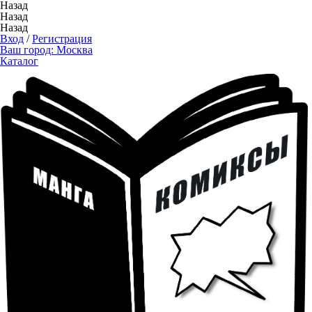
Назад
Назад
Назад
Вход
/
Регистрация
Ваш город:
Москва
Каталог