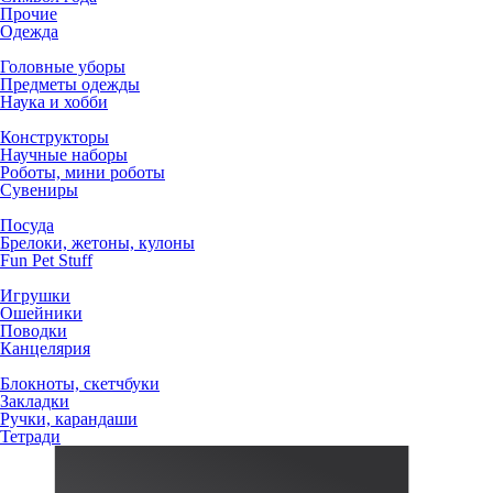
Прочие
Одежда
Головные уборы
Предметы одежды
Наука и хобби
Конструкторы
Научные наборы
Роботы, мини роботы
Сувениры
Посуда
Брелоки, жетоны, кулоны
Fun Pet Stuff
Игрушки
Ошейники
Поводки
Канцелярия
Блокноты, скетчбуки
Закладки
Ручки, карандаши
Тетради