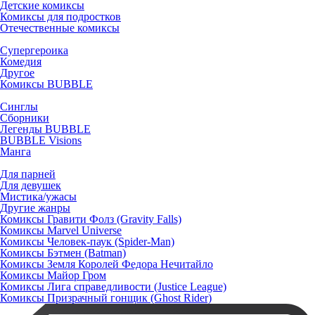
Детские комиксы
Комиксы для подростков
Отечественные комиксы
Супергероика
Комедия
Другое
Комиксы BUBBLE
Синглы
Сборники
Легенды BUBBLE
BUBBLE Visions
Манга
Для парней
Для девушек
Мистика/ужасы
Другие жанры
Комиксы Гравити Фолз (Gravity Falls)
Комиксы Marvel Universe
Комиксы Человек-паук (Spider-Man)
Комиксы Бэтмен (Batman)
Комиксы Земля Королей Федора Нечитайло
Комиксы Майор Гром
Комиксы Лига справедливости (Justice League)
Комиксы Призрачный гонщик (Ghost Rider)