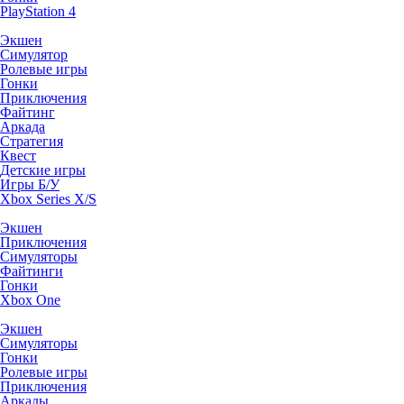
PlayStation 4
Экшен
Симулятор
Ролевые игры
Гонки
Приключения
Файтинг
Аркада
Стратегия
Квест
Детские игры
Игры Б/У
Xbox Series X/S
Экшен
Приключения
Симуляторы
Файтинги
Гонки
Xbox One
Экшен
Симуляторы
Гонки
Ролевые игры
Приключения
Аркады