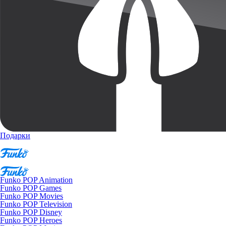
Подарки
Funko POP Animation
Funko POP Games
Funko POP Movies
Funko POP Television
Funko POP Disney
Funko POP Heroes