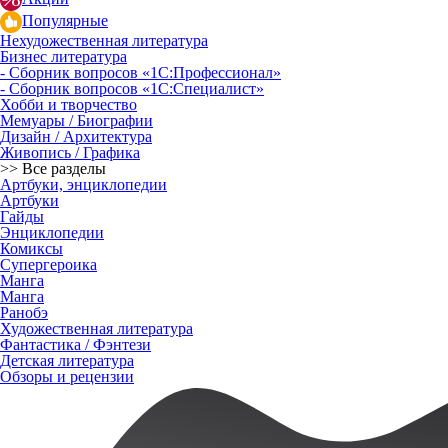
Популярные
Нехудожественная литература
Бизнес литература
- Сборник вопросов «1С:Профессионал»
- Сборник вопросов «1С:Специалист»
Хобби и творчество
Мемуары / Биографии
Дизайн / Архитектура
Живопись / Графика
>> Все разделы
Артбуки, энциклопедии
Артбуки
Гайды
Энциклопедии
Комиксы
Супергероика
Манга
Манга
Ранобэ
Художественная литература
Фантастика / Фэнтези
Детская литература
Обзоры и рецензии