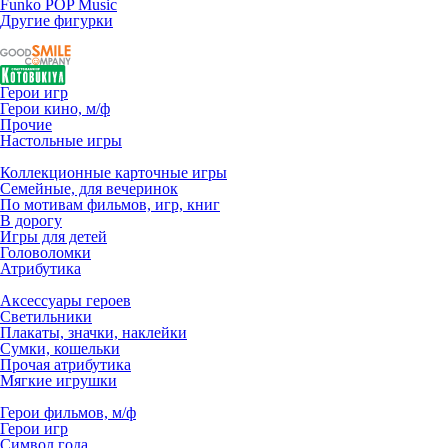
Funko POP Music
Другие фигурки
Герои игр
Герои кино, м/ф
Прочие
Настольные игры
Коллекционные карточные игры
Семейные, для вечеринок
По мотивам фильмов, игр, книг
В дорогу
Игры для детей
Головоломки
Атрибутика
Аксессуары героев
Светильники
Плакаты, значки, наклейки
Сумки, кошельки
Прочая атрибутика
Мягкие игрушки
Герои фильмов, м/ф
Герои игр
Символ года