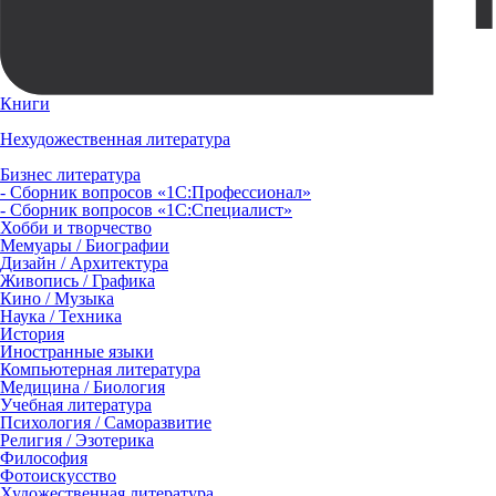
Книги
Нехудожественная литература
Бизнес литература
- Сборник вопросов «1С:Профессионал»
- Сборник вопросов «1С:Специалист»
Хобби и творчество
Мемуары / Биографии
Дизайн / Архитектура
Живопись / Графика
Кино / Музыка
Наука / Техника
История
Иностранные языки
Компьютерная литература
Медицина / Биология
Учебная литература
Психология / Саморазвитие
Религия / Эзотерика
Философия
Фотоискусство
Художественная литература