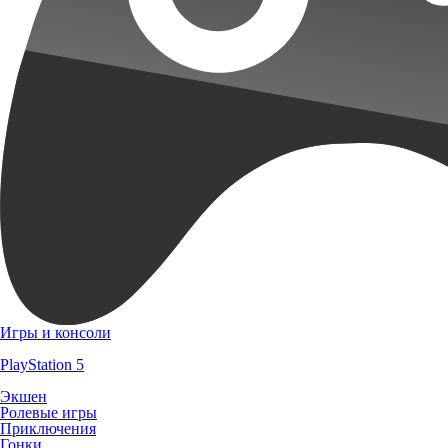
Игры и консоли
PlayStation 5
Экшен
Ролевые игры
Приключения
Гонки