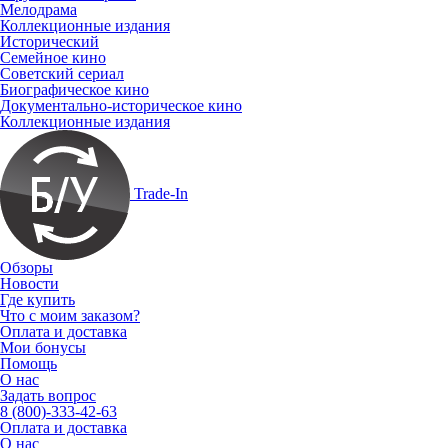
Мелодрама
Коллекционные издания
Исторический
Семейное кино
Советский сериал
Биографическое кино
Документально-историческое кино
Коллекционные издания
Trade-In
Обзоры
Новости
Где купить
Что с моим заказом?
Оплата и доставка
Мои бонусы
Помощь
О нас
Задать вопрос
8 (800)-333-42-63
Оплата и доставка
О нас