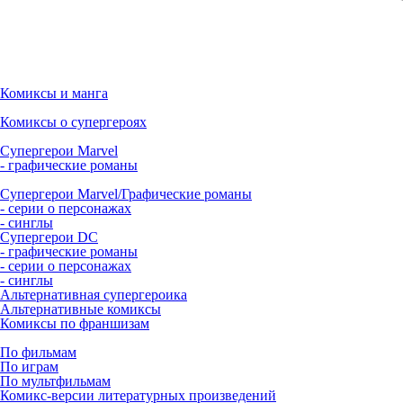
Комиксы и манга
Комиксы о супергероях
Супергерои Marvel
- графические романы
Супергерои Marvel/Графические романы
- серии о персонажах
- синглы
Супергерои DC
- графические романы
- серии о персонажах
- синглы
Альтернативная супергероика
Альтернативные комиксы
Комиксы по франшизам
По фильмам
По играм
По мультфильмам
Комикс-версии литературных произведений