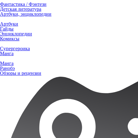
Фантастика / Фэнтези
Детская литература
Артбуки, энциклопедии
Артбуки
Гайды
Энциклопедии
Комиксы
Супергероика
Манга
Манга
Ранобэ
Обзоры и рецензии