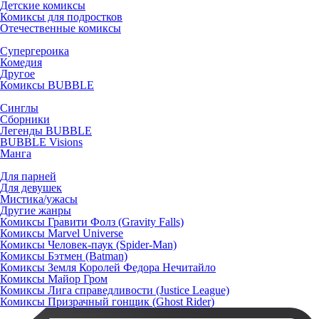
Детские комиксы
Комиксы для подростков
Отечественные комиксы
Супергероика
Комедия
Другое
Комиксы BUBBLE
Синглы
Сборники
Легенды BUBBLE
BUBBLE Visions
Манга
Для парней
Для девушек
Мистика/ужасы
Другие жанры
Комиксы Гравити Фолз (Gravity Falls)
Комиксы Marvel Universe
Комиксы Человек-паук (Spider-Man)
Комиксы Бэтмен (Batman)
Комиксы Земля Королей Федора Нечитайло
Комиксы Майор Гром
Комиксы Лига справедливости (Justice League)
Комиксы Призрачный гонщик (Ghost Rider)