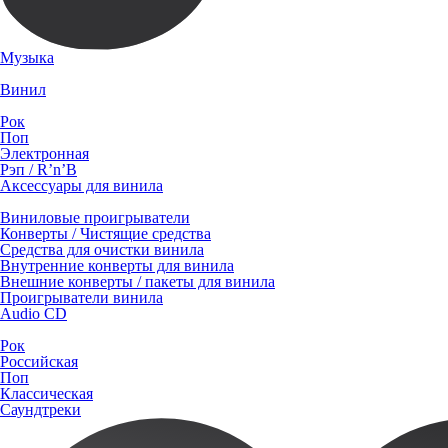
Музыка
Винил
Рок
Поп
Электронная
Рэп / R’n’B
Аксессуары для винила
Виниловые проигрыватели
Конверты / Чистящие средства
Средства для очистки винила
Внутренние конверты для винила
Внешние конверты / пакеты для винила
Проигрыватели винила
Audio CD
Рок
Российская
Поп
Классическая
Саундтреки