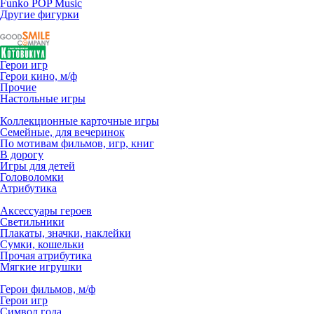
Funko POP Music
Другие фигурки
Герои игр
Герои кино, м/ф
Прочие
Настольные игры
Коллекционные карточные игры
Семейные, для вечеринок
По мотивам фильмов, игр, книг
В дорогу
Игры для детей
Головоломки
Атрибутика
Аксессуары героев
Светильники
Плакаты, значки, наклейки
Сумки, кошельки
Прочая атрибутика
Мягкие игрушки
Герои фильмов, м/ф
Герои игр
Символ года