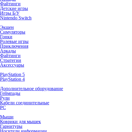
Файтинги
Детские игры
Игры Б/У
Nintendo Switch
Экшен
Симуляторы
Гонки
Ролевые игры
Приключения
Аркады
Файтинги
Стратегии
Аксессуары
PlayStation 5
PlayStation 4
Дополнительное оборудование
Геймпады
Рули
Кабели соединительные
PC
Мыши
Коврики для мышек
Гарнитуры
Носители информации