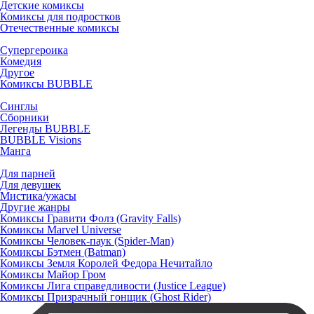
Детские комиксы
Комиксы для подростков
Отечественные комиксы
Супергероика
Комедия
Другое
Комиксы BUBBLE
Синглы
Сборники
Легенды BUBBLE
BUBBLE Visions
Манга
Для парней
Для девушек
Мистика/ужасы
Другие жанры
Комиксы Гравити Фолз (Gravity Falls)
Комиксы Marvel Universe
Комиксы Человек-паук (Spider-Man)
Комиксы Бэтмен (Batman)
Комиксы Земля Королей Федора Нечитайло
Комиксы Майор Гром
Комиксы Лига справедливости (Justice League)
Комиксы Призрачный гонщик (Ghost Rider)