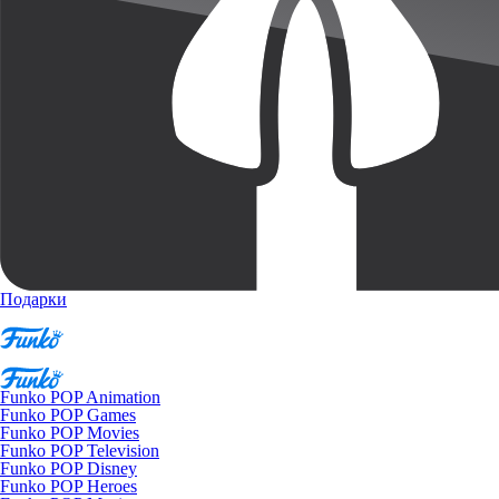
Подарки
Funko POP Animation
Funko POP Games
Funko POP Movies
Funko POP Television
Funko POP Disney
Funko POP Heroes