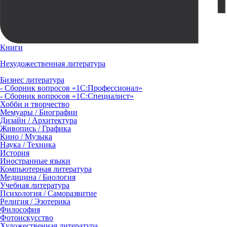
Книги
Нехудожественная литература
Бизнес литература
- Сборник вопросов «1С:Профессионал»
- Сборник вопросов «1С:Специалист»
Хобби и творчество
Мемуары / Биографии
Дизайн / Архитектура
Живопись / Графика
Кино / Музыка
Наука / Техника
История
Иностранные языки
Компьютерная литература
Медицина / Биология
Учебная литература
Психология / Саморазвитие
Религия / Эзотерика
Философия
Фотоискусство
Художественная литература