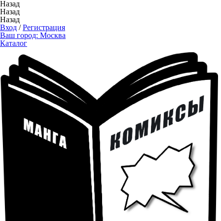
Назад
Назад
Назад
Вход
/
Регистрация
Ваш город:
Москва
Каталог