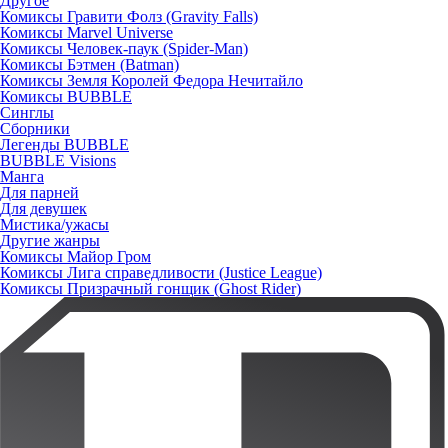
Другое
Комиксы Гравити Фолз (Gravity Falls)
Комиксы Marvel Universe
Комиксы Человек-паук (Spider-Man)
Комиксы Бэтмен (Batman)
Комиксы Земля Королей Федора Нечитайло
Комиксы BUBBLE
Синглы
Сборники
Легенды BUBBLE
BUBBLE Visions
Манга
Для парней
Для девушек
Мистика/ужасы
Другие жанры
Комиксы Майор Гром
Комиксы Лига справедливости (Justice League)
Комиксы Призрачный гонщик (Ghost Rider)