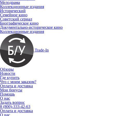
Мелодрама
Коллекционные издания
Исторический
Семейное кино
Советский сериал
Биографическое кино
Документально-историческое кино
Коллекционные издания
Trade-In
Обзоры
Новости
Где купить
Что с моим заказом?
Оплата и доставка
Мои бонусы
Помощь
О нас
Задать вопрос
8 (800)-333-42-63
Оплата и доставка
О нас