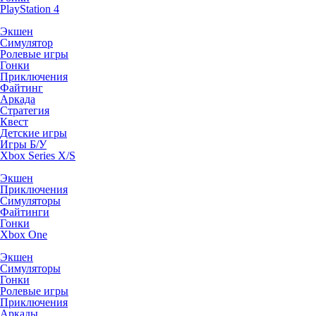
PlayStation 4
Экшен
Симулятор
Ролевые игры
Гонки
Приключения
Файтинг
Аркада
Стратегия
Квест
Детские игры
Игры Б/У
Xbox Series X/S
Экшен
Приключения
Симуляторы
Файтинги
Гонки
Xbox One
Экшен
Симуляторы
Гонки
Ролевые игры
Приключения
Аркады