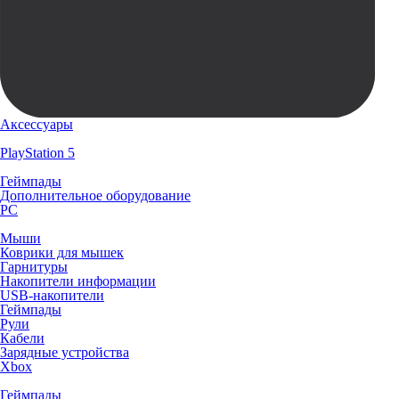
Аксессуары
PlayStation 5
Геймпады
Дополнительное оборудование
PC
Мыши
Коврики для мышек
Гарнитуры
Накопители информации
USB-накопители
Геймпады
Рули
Кабели
Зарядные устройства
Xbox
Геймпады