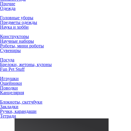
Прочие
Одежда
Головные уборы
Предметы одежды
Наука и хобби
Конструкторы
Научные наборы
Роботы, мини роботы
Сувениры
Посуда
Брелоки, жетоны, кулоны
Fun Pet Stuff
Игрушки
Ошейники
Поводки
Канцелярия
Блокноты, скетчбуки
Закладки
Ручки, карандаши
Тетради