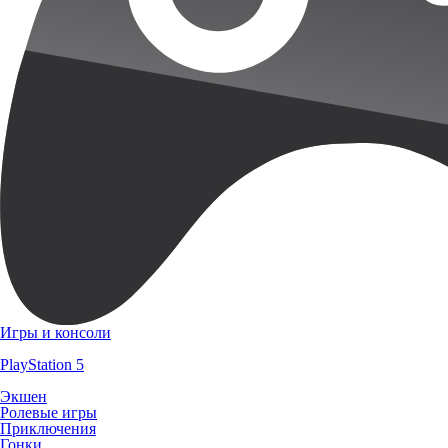
Игры и консоли
PlayStation 5
Экшен
Ролевые игры
Приключения
Гонки