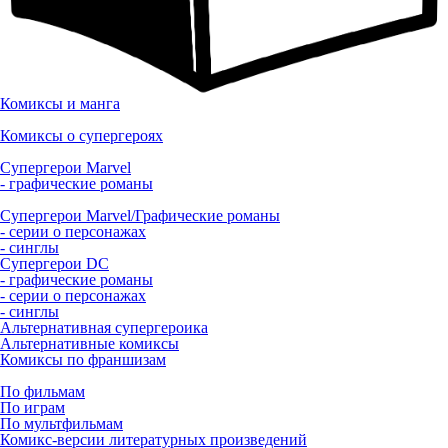
Комиксы и манга
Комиксы о супергероях
Супергерои Marvel
- графические романы
Супергерои Marvel/Графические романы
- серии о персонажах
- синглы
Супергерои DC
- графические романы
- серии о персонажах
- синглы
Альтернативная супергероика
Альтернативные комиксы
Комиксы по франшизам
По фильмам
По играм
По мультфильмам
Комикс-версии литературных произведений