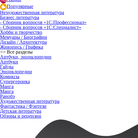
Популярные
Нехудожественная литература
Бизнес литература
- Сборник вопросов «1С:Профессионал»
- Сборник вопросов «1С:Специалист»
Хобби и творчество
Мемуары / Биографии
Дизайн / Архитектура
Живопись / Графика
>> Все разделы
Артбуки, энциклопедии
Артбуки
Гайды
Энциклопедии
Комиксы
Супергероика
Манга
Манга
Ранобэ
Художественная литература
Фантастика / Фэнтези
Детская литература
Обзоры и рецензии