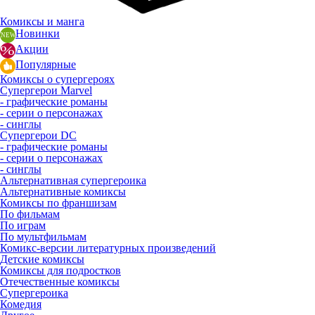
Комиксы и манга
Новинки
Акции
Популярные
Комиксы о супергероях
Супергерои Marvel
- графические романы
- серии о персонажах
- синглы
Супергерои DC
- графические романы
- серии о персонажах
- синглы
Альтернативная супергероика
Альтернативные комиксы
Комиксы по франшизам
По фильмам
По играм
По мультфильмам
Комикс-версии литературных произведений
Детские комиксы
Комиксы для подростков
Отечественные комиксы
Супергероика
Комедия