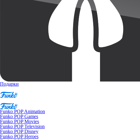
Подарки
Funko POP Animation
Funko POP Games
Funko POP Movies
Funko POP Television
Funko POP Disney
Funko POP Heroes