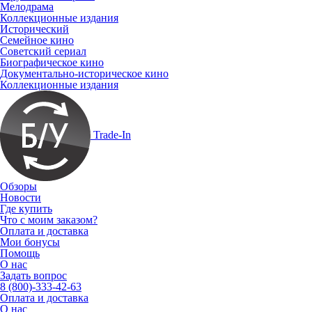
Мелодрама
Коллекционные издания
Исторический
Семейное кино
Советский сериал
Биографическое кино
Документально-историческое кино
Коллекционные издания
Trade-In
Обзоры
Новости
Где купить
Что с моим заказом?
Оплата и доставка
Мои бонусы
Помощь
О нас
Задать вопрос
8 (800)-333-42-63
Оплата и доставка
О нас