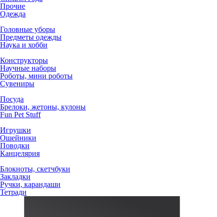
Прочие
Одежда
Головные уборы
Предметы одежды
Наука и хобби
Конструкторы
Научные наборы
Роботы, мини роботы
Сувениры
Посуда
Брелоки, жетоны, кулоны
Fun Pet Stuff
Игрушки
Ошейники
Поводки
Канцелярия
Блокноты, скетчбуки
Закладки
Ручки, карандаши
Тетради