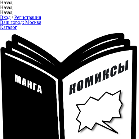
Назад
Назад
Назад
Вход
/
Регистрация
Ваш город:
Москва
Каталог