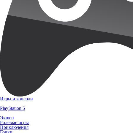
Игры и консоли
PlayStation 5
Экшен
Ролевые игры
Приключения
Гонки