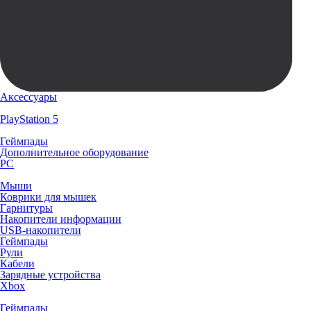
Аксессуары
PlayStation 5
Геймпады
Дополнительное оборудование
PC
Мыши
Коврики для мышек
Гарнитуры
Накопители информации
USB-накопители
Геймпады
Рули
Кабели
Зарядные устройства
Xbox
Геймпады