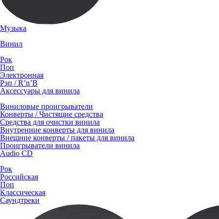
Музыка
Винил
Рок
Поп
Электронная
Рэп / R’n’B
Аксессуары для винила
Виниловые проигрыватели
Конверты / Чистящие средства
Средства для очистки винила
Внутренние конверты для винила
Внешние конверты / пакеты для винила
Проигрыватели винила
Audio CD
Рок
Российская
Поп
Классическая
Саундтреки