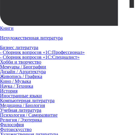
Книги
Нехудожественная литература
Бизнес литература
- Сборник вопросов «1С:Профессионал»
- Сборник вопросов «1С:Специалист»
Хобби и творчество
Мемуары / Биографии
Дизайн / Архитектура
Живопись / Графика
Кино / Музыка
Наука / Техника
История
Иностранные языки
Компьютерная литература
Медицина / Биология
Учебная литература
Психология / Саморазвитие
Религия / Эзотерика
Философия
Фотоискусство
Художественная литература