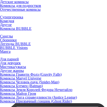
Детские комиксы
Комиксы для подростков
Отечественные комиксы
Супергероика
Комедия
Другое
Комиксы BUBBLE
Синглы
Сборники
Легенды BUBBLE
BUBBLE Visions
Манга
Для парней
Для девушек
Мистика/ужасы
Другие жанры
Комиксы Гравити Фолз (Gravity Falls)
Комиксы Marvel Universe
Комиксы Человек-паук (Spider-Man)
Комиксы Бэтмен (Batman)
Комиксы Земля Королей Федора Нечитайло
Комиксы Майор Гром
Комиксы Лига справедливости (Justice League)
Комиксы Призрачный гонщик (Ghost Rider)