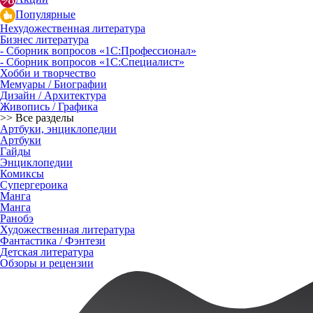
Популярные
Нехудожественная литература
Бизнес литература
- Сборник вопросов «1С:Профессионал»
- Сборник вопросов «1С:Специалист»
Хобби и творчество
Мемуары / Биографии
Дизайн / Архитектура
Живопись / Графика
>> Все разделы
Артбуки, энциклопедии
Артбуки
Гайды
Энциклопедии
Комиксы
Супергероика
Манга
Манга
Ранобэ
Художественная литература
Фантастика / Фэнтези
Детская литература
Обзоры и рецензии