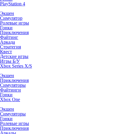
PlayStation 4
Экшен
Симулятор
Ролевые игры
Гонки
Приключения
Файтинг
Аркада
Стратегия
Квест
Детские игры
Игры Б/У
Xbox Series X/S
Экшен
Приключения
Симуляторы
Файтинги
Гонки
Xbox One
Экшен
Симуляторы
Гонки
Ролевые игры
Приключения
Аркады