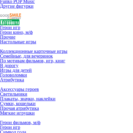
Funko POP Music
Другие фигурки
Герои игр
Герои кино, м/ф
Прочие
Настольные игры
Коллекционные карточные игры
Семейные, для вечеринок
По мотивам фильмов, игр, книг
В дорогу
Игры для детей
Головоломки
Атрибутика
Аксессуары героев
Светильники
Плакаты, значки, наклейки
Сумки, кошельки
Прочая атрибутика
Мягкие игрушки
Герои фильмов, м/ф
Герои игр
Символ года