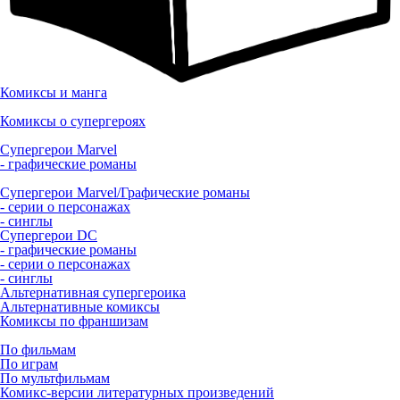
Комиксы и манга
Комиксы о супергероях
Супергерои Marvel
- графические романы
Супергерои Marvel/Графические романы
- серии о персонажах
- синглы
Супергерои DC
- графические романы
- серии о персонажах
- синглы
Альтернативная супергероика
Альтернативные комиксы
Комиксы по франшизам
По фильмам
По играм
По мультфильмам
Комикс-версии литературных произведений