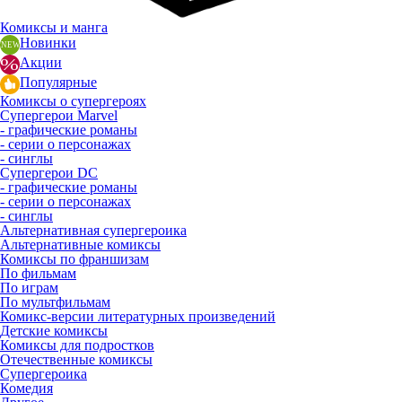
Комиксы и манга
Новинки
Акции
Популярные
Комиксы о супергероях
Супергерои Marvel
- графические романы
- серии о персонажах
- синглы
Супергерои DC
- графические романы
- серии о персонажах
- синглы
Альтернативная супергероика
Альтернативные комиксы
Комиксы по франшизам
По фильмам
По играм
По мультфильмам
Комикс-версии литературных произведений
Детские комиксы
Комиксы для подростков
Отечественные комиксы
Супергероика
Комедия