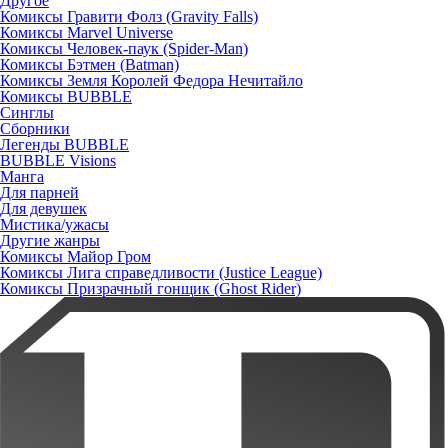
Другое
Комиксы Гравити Фолз (Gravity Falls)
Комиксы Marvel Universe
Комиксы Человек-паук (Spider-Man)
Комиксы Бэтмен (Batman)
Комиксы Земля Королей Федора Нечитайло
Комиксы BUBBLE
Синглы
Сборники
Легенды BUBBLE
BUBBLE Visions
Манга
Для парней
Для девушек
Мистика/ужасы
Другие жанры
Комиксы Майор Гром
Комиксы Лига справедливости (Justice League)
Комиксы Призрачный гонщик (Ghost Rider)