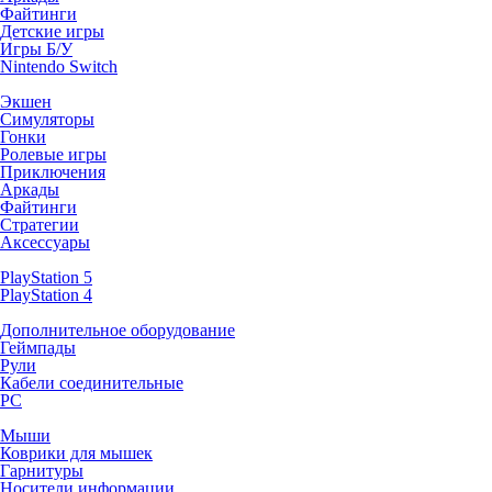
Файтинги
Детские игры
Игры Б/У
Nintendo Switch
Экшен
Симуляторы
Гонки
Ролевые игры
Приключения
Аркады
Файтинги
Стратегии
Аксессуары
PlayStation 5
PlayStation 4
Дополнительное оборудование
Геймпады
Рули
Кабели соединительные
PC
Мыши
Коврики для мышек
Гарнитуры
Носители информации