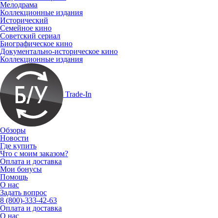
Мелодрама
Коллекционные издания
Исторический
Семейное кино
Советский сериал
Биографическое кино
Документально-историческое кино
Коллекционные издания
Trade-In
Обзоры
Новости
Где купить
Что с моим заказом?
Оплата и доставка
Мои бонусы
Помощь
О нас
Задать вопрос
8 (800)-333-42-63
Оплата и доставка
О нас