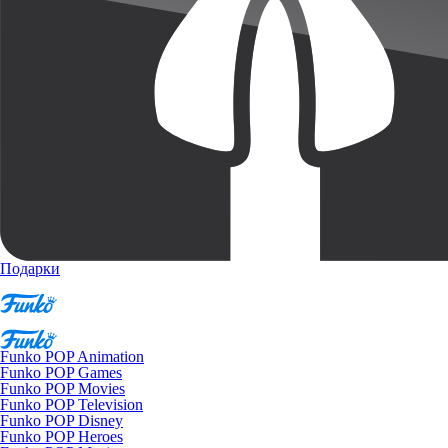
Подарки
Funko POP Animation
Funko POP Games
Funko POP Movies
Funko POP Television
Funko POP Disney
Funko POP Heroes