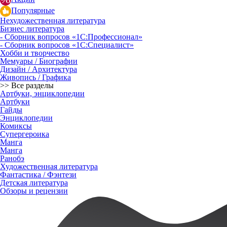
Популярные
Нехудожественная литература
Бизнес литература
- Сборник вопросов «1С:Профессионал»
- Сборник вопросов «1С:Специалист»
Хобби и творчество
Мемуары / Биографии
Дизайн / Архитектура
Живопись / Графика
>> Все разделы
Артбуки, энциклопедии
Артбуки
Гайды
Энциклопедии
Комиксы
Супергероика
Манга
Манга
Ранобэ
Художественная литература
Фантастика / Фэнтези
Детская литература
Обзоры и рецензии