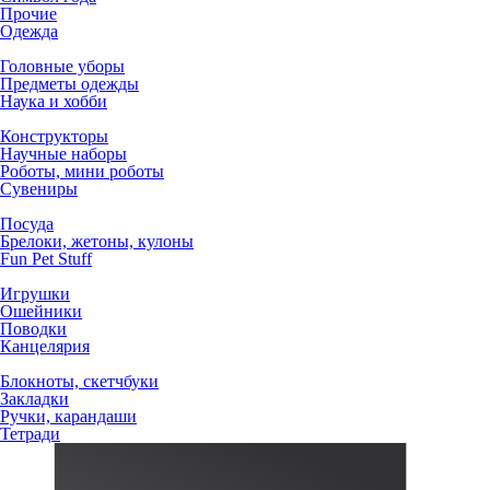
Прочие
Одежда
Головные уборы
Предметы одежды
Наука и хобби
Конструкторы
Научные наборы
Роботы, мини роботы
Сувениры
Посуда
Брелоки, жетоны, кулоны
Fun Pet Stuff
Игрушки
Ошейники
Поводки
Канцелярия
Блокноты, скетчбуки
Закладки
Ручки, карандаши
Тетради