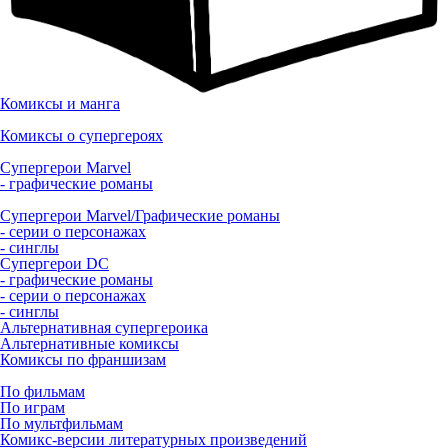
Комиксы и манга
Комиксы о супергероях
Супергерои Marvel
- графические романы
Супергерои Marvel/Графические романы
- серии о персонажах
- синглы
Супергерои DC
- графические романы
- серии о персонажах
- синглы
Альтернативная супергероика
Альтернативные комиксы
Комиксы по франшизам
По фильмам
По играм
По мультфильмам
Комикс-версии литературных произведений