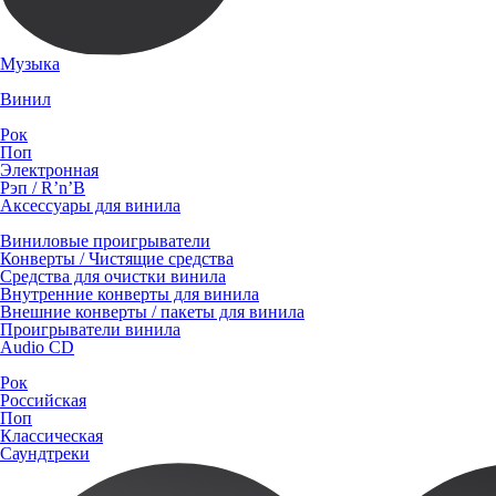
Музыка
Винил
Рок
Поп
Электронная
Рэп / R’n’B
Аксессуары для винила
Виниловые проигрыватели
Конверты / Чистящие средства
Средства для очистки винила
Внутренние конверты для винила
Внешние конверты / пакеты для винила
Проигрыватели винила
Audio CD
Рок
Российская
Поп
Классическая
Саундтреки