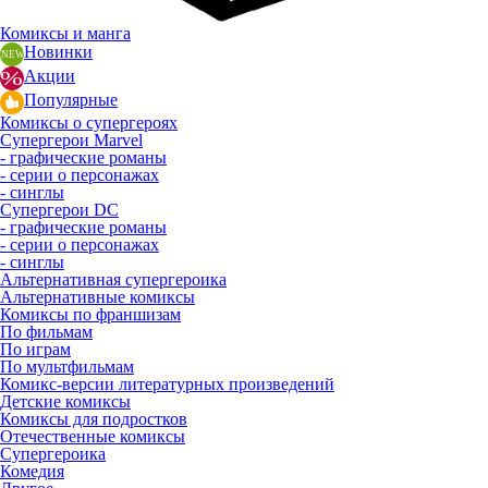
Комиксы и манга
Новинки
Акции
Популярные
Комиксы о супергероях
Супергерои Marvel
- графические романы
- серии о персонажах
- синглы
Супергерои DC
- графические романы
- серии о персонажах
- синглы
Альтернативная супергероика
Альтернативные комиксы
Комиксы по франшизам
По фильмам
По играм
По мультфильмам
Комикс-версии литературных произведений
Детские комиксы
Комиксы для подростков
Отечественные комиксы
Супергероика
Комедия