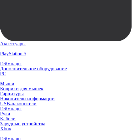
Аксессуары
PlayStation 5
Геймпады
Дополнительное оборудование
PC
Мыши
Коврики для мышек
Гарнитуры
Накопители информации
USB-накопители
Геймпады
Рули
Кабели
Зарядные устройства
Xbox
Геймпады