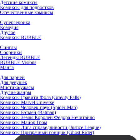
Детские комиксы
Комиксы для подростков
Отечественные комиксы
Супергероика
Комедия
Другое
Комиксы BUBBLE
Синглы
Сборники
Легенды BUBBLE
BUBBLE Visions
Манга
Для парней
Для девушек
Мистика/ужасы
Другие жанры
Комиксы Гравити Фолз (Gravity Falls)
Комиксы Marvel Universe
Комиксы Человек-паук (Spider-Man)
Комиксы Бэтмен (Batman)
Комиксы Земля Королей Федора Нечитайло
Комиксы Майор Гром
Комиксы Лига справедливости (Justice League)
Комиксы Призрачный гонщик (Ghost Rider)