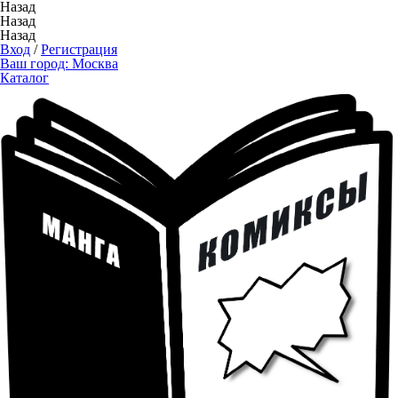
Назад
Назад
Назад
Вход
/
Регистрация
Ваш город:
Москва
Каталог