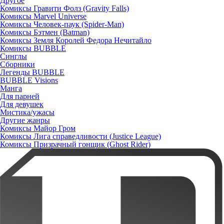
Другое
Комиксы Гравити Фолз (Gravity Falls)
Комиксы Marvel Universe
Комиксы Человек-паук (Spider-Man)
Комиксы Бэтмен (Batman)
Комиксы Земля Королей Федора Нечитайло
Комиксы BUBBLE
Синглы
Сборники
Легенды BUBBLE
BUBBLE Visions
Манга
Для парней
Для девушек
Мистика/ужасы
Другие жанры
Комиксы Майор Гром
Комиксы Лига справедливости (Justice League)
Комиксы Призрачный гонщик (Ghost Rider)