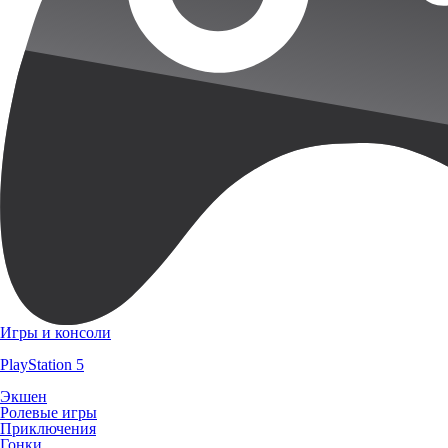
Игры и консоли
PlayStation 5
Экшен
Ролевые игры
Приключения
Гонки