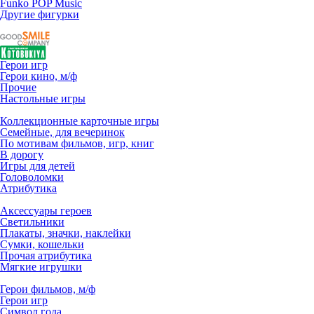
Funko POP Music
Другие фигурки
Герои игр
Герои кино, м/ф
Прочие
Настольные игры
Коллекционные карточные игры
Семейные, для вечеринок
По мотивам фильмов, игр, книг
В дорогу
Игры для детей
Головоломки
Атрибутика
Аксессуары героев
Светильники
Плакаты, значки, наклейки
Сумки, кошельки
Прочая атрибутика
Мягкие игрушки
Герои фильмов, м/ф
Герои игр
Символ года