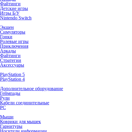
Файтинги
Детские игры
Игры Б/У
Nintendo Switch
Экшен
Симуляторы
Гонки
Ролевые игры
Приключения
Аркады
Файтинги
Стратегии
Аксессуары
PlayStation 5
PlayStation 4
Дополнительное оборудование
Геймпады
Рули
Кабели соединительные
PC
Мыши
Коврики для мышек
Гарнитуры
Носители информации