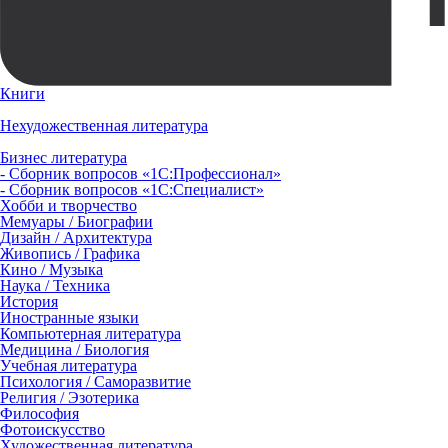
Книги
Нехудожественная литература
Бизнес литература
- Сборник вопросов «1С:Профессионал»
- Сборник вопросов «1С:Специалист»
Хобби и творчество
Мемуары / Биографии
Дизайн / Архитектура
Живопись / Графика
Кино / Музыка
Наука / Техника
История
Иностранные языки
Компьютерная литература
Медицина / Биология
Учебная литература
Психология / Саморазвитие
Религия / Эзотерика
Философия
Фотоискусство
Художественная литература