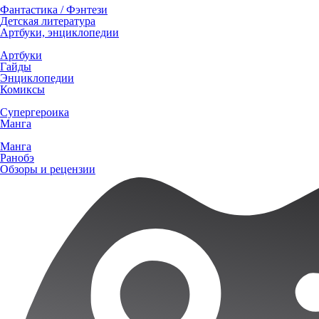
Фантастика / Фэнтези
Детская литература
Артбуки, энциклопедии
Артбуки
Гайды
Энциклопедии
Комиксы
Супергероика
Манга
Манга
Ранобэ
Обзоры и рецензии