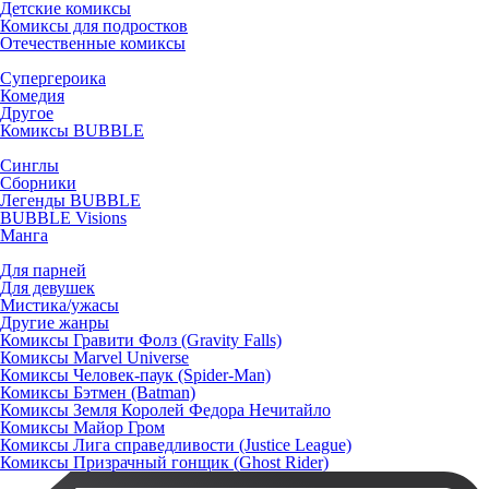
Детские комиксы
Комиксы для подростков
Отечественные комиксы
Супергероика
Комедия
Другое
Комиксы BUBBLE
Синглы
Сборники
Легенды BUBBLE
BUBBLE Visions
Манга
Для парней
Для девушек
Мистика/ужасы
Другие жанры
Комиксы Гравити Фолз (Gravity Falls)
Комиксы Marvel Universe
Комиксы Человек-паук (Spider-Man)
Комиксы Бэтмен (Batman)
Комиксы Земля Королей Федора Нечитайло
Комиксы Майор Гром
Комиксы Лига справедливости (Justice League)
Комиксы Призрачный гонщик (Ghost Rider)