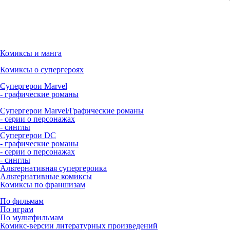
Комиксы и манга
Комиксы о супергероях
Супергерои Marvel
- графические романы
Супергерои Marvel/Графические романы
- серии о персонажах
- синглы
Супергерои DC
- графические романы
- серии о персонажах
- синглы
Альтернативная супергероика
Альтернативные комиксы
Комиксы по франшизам
По фильмам
По играм
По мультфильмам
Комикс-версии литературных произведений