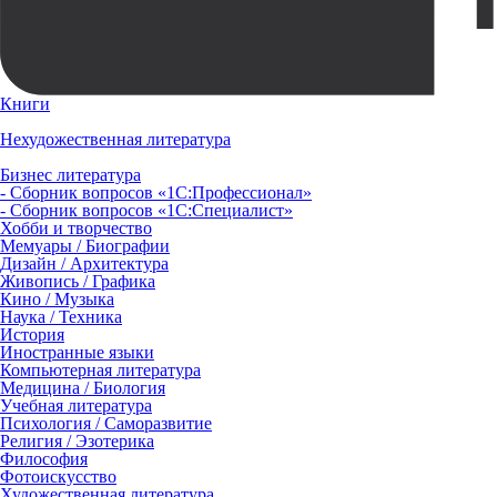
Книги
Нехудожественная литература
Бизнес литература
- Сборник вопросов «1С:Профессионал»
- Сборник вопросов «1С:Специалист»
Хобби и творчество
Мемуары / Биографии
Дизайн / Архитектура
Живопись / Графика
Кино / Музыка
Наука / Техника
История
Иностранные языки
Компьютерная литература
Медицина / Биология
Учебная литература
Психология / Саморазвитие
Религия / Эзотерика
Философия
Фотоискусство
Художественная литература