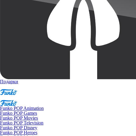
Подарки
Funko POP Animation
Funko POP Games
Funko POP Movies
Funko POP Television
Funko POP Disney
Funko POP Heroes