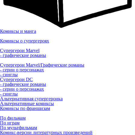
Комиксы и манга
Комиксы о супергероях
Супергерои Marvel
- графические романы
Супергерои Marvel/Графические романы
- серии о персонажах
- синглы
Супергерои DC
- графические романы
- серии о персонажах
- синглы
Альтернативная супергероика
Альтернативные комиксы
Комиксы по франшизам
По фильмам
По играм
По мультфильмам
Комикс-версии литературных произведений