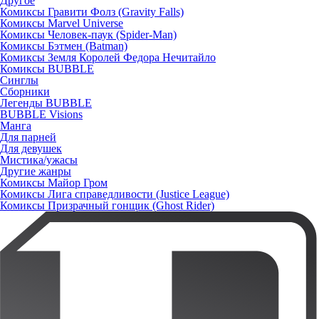
Другое
Комиксы Гравити Фолз (Gravity Falls)
Комиксы Marvel Universe
Комиксы Человек-паук (Spider-Man)
Комиксы Бэтмен (Batman)
Комиксы Земля Королей Федора Нечитайло
Комиксы BUBBLE
Синглы
Сборники
Легенды BUBBLE
BUBBLE Visions
Манга
Для парней
Для девушек
Мистика/ужасы
Другие жанры
Комиксы Майор Гром
Комиксы Лига справедливости (Justice League)
Комиксы Призрачный гонщик (Ghost Rider)