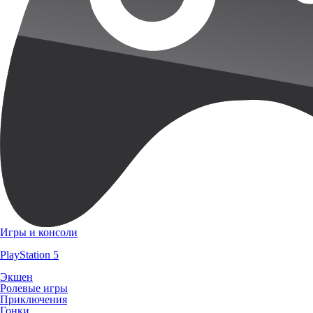
Игры и консоли
PlayStation 5
Экшен
Ролевые игры
Приключения
Гонки