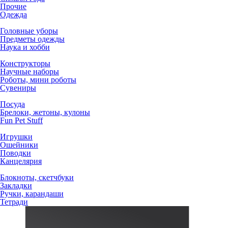
Прочие
Одежда
Головные уборы
Предметы одежды
Наука и хобби
Конструкторы
Научные наборы
Роботы, мини роботы
Сувениры
Посуда
Брелоки, жетоны, кулоны
Fun Pet Stuff
Игрушки
Ошейники
Поводки
Канцелярия
Блокноты, скетчбуки
Закладки
Ручки, карандаши
Тетради