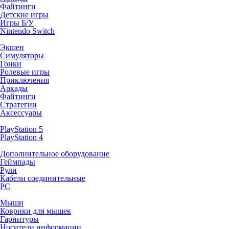
Файтинги
Детские игры
Игры Б/У
Nintendo Switch
Экшен
Симуляторы
Гонки
Ролевые игры
Приключения
Аркады
Файтинги
Стратегии
Аксессуары
PlayStation 5
PlayStation 4
Дополнительное оборудование
Геймпады
Рули
Кабели соединительные
PC
Мыши
Коврики для мышек
Гарнитуры
Носители информации