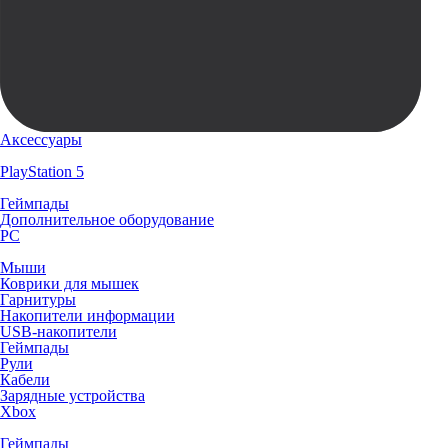
Аксессуары
PlayStation 5
Геймпады
Дополнительное оборудование
PC
Мыши
Коврики для мышек
Гарнитуры
Накопители информации
USB-накопители
Геймпады
Рули
Кабели
Зарядные устройства
Xbox
Геймпады