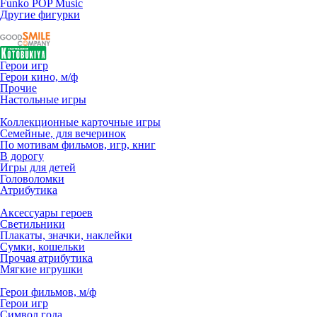
Funko POP Music
Другие фигурки
Герои игр
Герои кино, м/ф
Прочие
Настольные игры
Коллекционные карточные игры
Семейные, для вечеринок
По мотивам фильмов, игр, книг
В дорогу
Игры для детей
Головоломки
Атрибутика
Аксессуары героев
Светильники
Плакаты, значки, наклейки
Сумки, кошельки
Прочая атрибутика
Мягкие игрушки
Герои фильмов, м/ф
Герои игр
Символ года