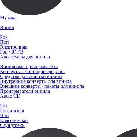
Музыка
Винил
Рок
Поп
Электронная
Рэп / R’n’B
Аксессуары для винила
Виниловые проигрыватели
Конверты / Чистящие средства
Средства для очистки винила
Внутренние конверты для винила
Внешние конверты / пакеты для винила
Проигрыватели винила
Audio CD
Рок
Российская
Поп
Классическая
Саундтреки