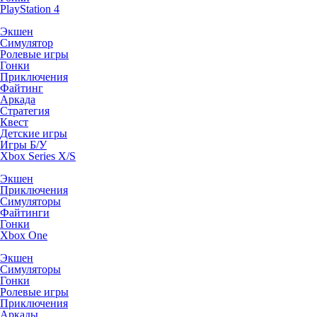
PlayStation 4
Экшен
Симулятор
Ролевые игры
Гонки
Приключения
Файтинг
Аркада
Стратегия
Квест
Детские игры
Игры Б/У
Xbox Series X/S
Экшен
Приключения
Симуляторы
Файтинги
Гонки
Xbox One
Экшен
Симуляторы
Гонки
Ролевые игры
Приключения
Аркады