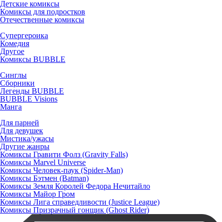
Детские комиксы
Комиксы для подростков
Отечественные комиксы
Супергероика
Комедия
Другое
Комиксы BUBBLE
Синглы
Сборники
Легенды BUBBLE
BUBBLE Visions
Манга
Для парней
Для девушек
Мистика/ужасы
Другие жанры
Комиксы Гравити Фолз (Gravity Falls)
Комиксы Marvel Universe
Комиксы Человек-паук (Spider-Man)
Комиксы Бэтмен (Batman)
Комиксы Земля Королей Федора Нечитайло
Комиксы Майор Гром
Комиксы Лига справедливости (Justice League)
Комиксы Призрачный гонщик (Ghost Rider)