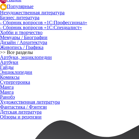
Популярные
Нехудожественная литература
Бизнес литература
- Сборник вопросов «1С:Профессионал»
- Сборник вопросов «1С:Специалист»
Хобби и творчество
Мемуары / Биографии
Дизайн / Архитектура
Живопись / Графика
>> Все разделы
Артбуки, энциклопедии
Артбуки
Гайды
Энциклопедии
Комиксы
Супергероика
Манга
Манга
Ранобэ
Художественная литература
Фантастика / Фэнтези
Детская литература
Обзоры и рецензии