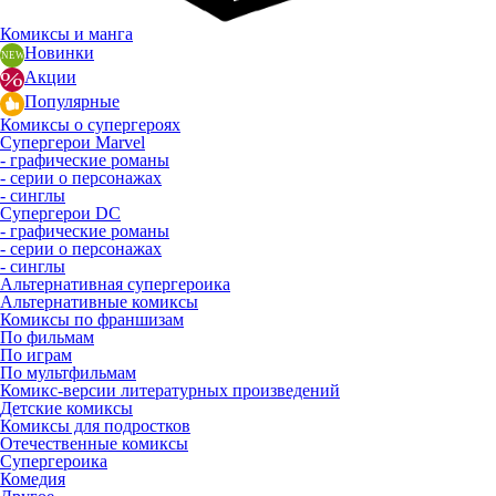
Комиксы и манга
Новинки
Акции
Популярные
Комиксы о супергероях
Супергерои Marvel
- графические романы
- серии о персонажах
- синглы
Супергерои DC
- графические романы
- серии о персонажах
- синглы
Альтернативная супергероика
Альтернативные комиксы
Комиксы по франшизам
По фильмам
По играм
По мультфильмам
Комикс-версии литературных произведений
Детские комиксы
Комиксы для подростков
Отечественные комиксы
Супергероика
Комедия