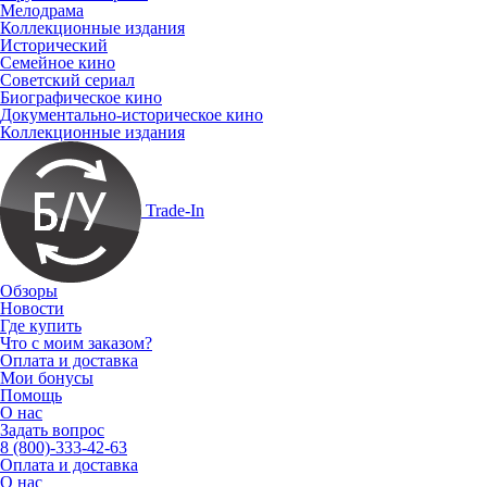
Мелодрама
Коллекционные издания
Исторический
Семейное кино
Советский сериал
Биографическое кино
Документально-историческое кино
Коллекционные издания
Trade-In
Обзоры
Новости
Где купить
Что с моим заказом?
Оплата и доставка
Мои бонусы
Помощь
О нас
Задать вопрос
8 (800)-333-42-63
Оплата и доставка
О нас