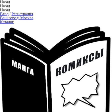
Назад
Назад
Назад
Вход
/
Регистрация
Ваш город:
Москва
Каталог