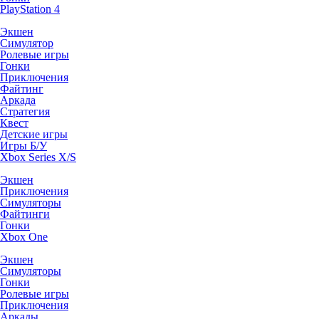
PlayStation 4
Экшен
Симулятор
Ролевые игры
Гонки
Приключения
Файтинг
Аркада
Стратегия
Квест
Детские игры
Игры Б/У
Xbox Series X/S
Экшен
Приключения
Симуляторы
Файтинги
Гонки
Xbox One
Экшен
Симуляторы
Гонки
Ролевые игры
Приключения
Аркады