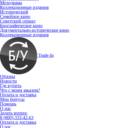
Мелодрама
Коллекционные издания
Исторический
Семейное кино
Советский сериал
Биографическое кино
Документально-историческое кино
Коллекционные издания
Trade-In
Обзоры
Новости
Где купить
Что с моим заказом?
Оплата и доставка
Мои бонусы
Помощь
О нас
Задать вопрос
8 (800)-333-42-63
Оплата и доставка
О нас