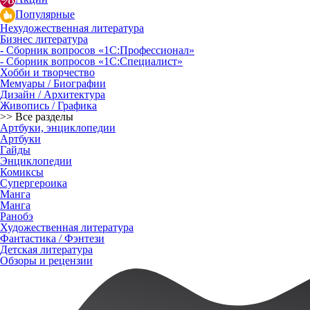
Популярные
Нехудожественная литература
Бизнес литература
- Сборник вопросов «1С:Профессионал»
- Сборник вопросов «1С:Специалист»
Хобби и творчество
Мемуары / Биографии
Дизайн / Архитектура
Живопись / Графика
>> Все разделы
Артбуки, энциклопедии
Артбуки
Гайды
Энциклопедии
Комиксы
Супергероика
Манга
Манга
Ранобэ
Художественная литература
Фантастика / Фэнтези
Детская литература
Обзоры и рецензии