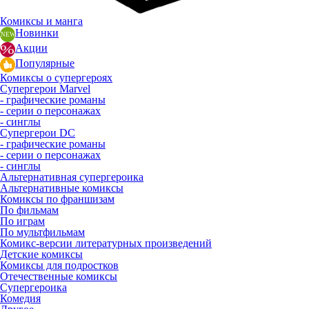
Комиксы и манга
Новинки
Акции
Популярные
Комиксы о супергероях
Супергерои Marvel
- графические романы
- серии о персонажах
- синглы
Супергерои DC
- графические романы
- серии о персонажах
- синглы
Альтернативная супергероика
Альтернативные комиксы
Комиксы по франшизам
По фильмам
По играм
По мультфильмам
Комикс-версии литературных произведений
Детские комиксы
Комиксы для подростков
Отечественные комиксы
Супергероика
Комедия