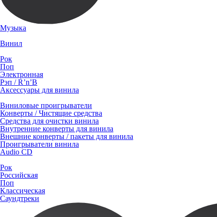
Музыка
Винил
Рок
Поп
Электронная
Рэп / R’n’B
Аксессуары для винила
Виниловые проигрыватели
Конверты / Чистящие средства
Средства для очистки винила
Внутренние конверты для винила
Внешние конверты / пакеты для винила
Проигрыватели винила
Audio CD
Рок
Российская
Поп
Классическая
Саундтреки