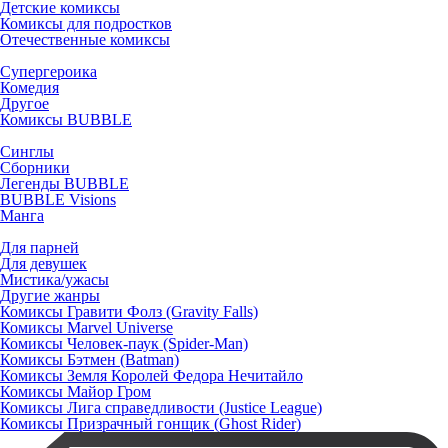
Детские комиксы
Комиксы для подростков
Отечественные комиксы
Супергероика
Комедия
Другое
Комиксы BUBBLE
Синглы
Сборники
Легенды BUBBLE
BUBBLE Visions
Манга
Для парней
Для девушек
Мистика/ужасы
Другие жанры
Комиксы Гравити Фолз (Gravity Falls)
Комиксы Marvel Universe
Комиксы Человек-паук (Spider-Man)
Комиксы Бэтмен (Batman)
Комиксы Земля Королей Федора Нечитайло
Комиксы Майор Гром
Комиксы Лига справедливости (Justice League)
Комиксы Призрачный гонщик (Ghost Rider)