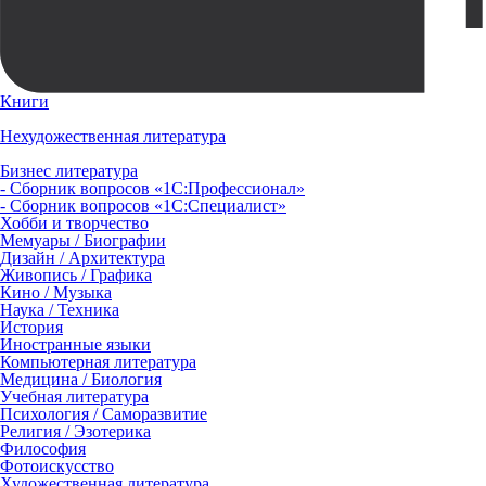
Книги
Нехудожественная литература
Бизнес литература
- Сборник вопросов «1С:Профессионал»
- Сборник вопросов «1С:Специалист»
Хобби и творчество
Мемуары / Биографии
Дизайн / Архитектура
Живопись / Графика
Кино / Музыка
Наука / Техника
История
Иностранные языки
Компьютерная литература
Медицина / Биология
Учебная литература
Психология / Саморазвитие
Религия / Эзотерика
Философия
Фотоискусство
Художественная литература