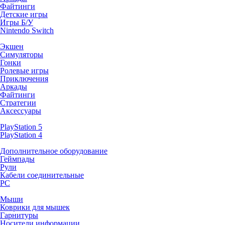
Файтинги
Детские игры
Игры Б/У
Nintendo Switch
Экшен
Симуляторы
Гонки
Ролевые игры
Приключения
Аркады
Файтинги
Стратегии
Аксессуары
PlayStation 5
PlayStation 4
Дополнительное оборудование
Геймпады
Рули
Кабели соединительные
PC
Мыши
Коврики для мышек
Гарнитуры
Носители информации