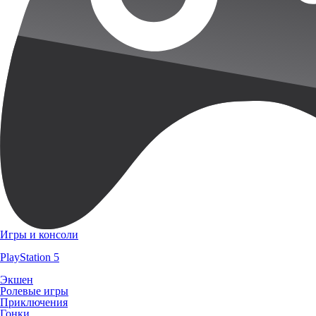
Игры и консоли
PlayStation 5
Экшен
Ролевые игры
Приключения
Гонки