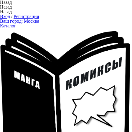
Назад
Назад
Назад
Вход
/
Регистрация
Ваш город:
Москва
Каталог