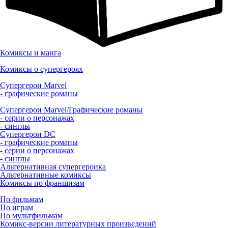
Комиксы и манга
Комиксы о супергероях
Супергерои Marvel
- графические романы
Супергерои Marvel/Графические романы
- серии о персонажах
- синглы
Супергерои DC
- графические романы
- серии о персонажах
- синглы
Альтернативная супергероика
Альтернативные комиксы
Комиксы по франшизам
По фильмам
По играм
По мультфильмам
Комикс-версии литературных произведений