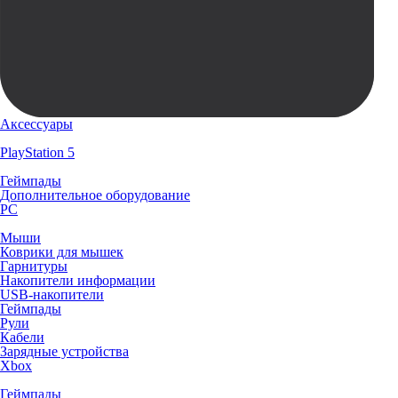
Аксессуары
PlayStation 5
Геймпады
Дополнительное оборудование
PC
Мыши
Коврики для мышек
Гарнитуры
Накопители информации
USB-накопители
Геймпады
Рули
Кабели
Зарядные устройства
Xbox
Геймпады