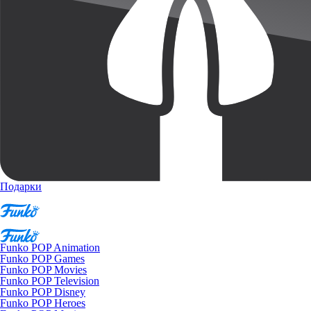
Подарки
Funko POP Animation
Funko POP Games
Funko POP Movies
Funko POP Television
Funko POP Disney
Funko POP Heroes