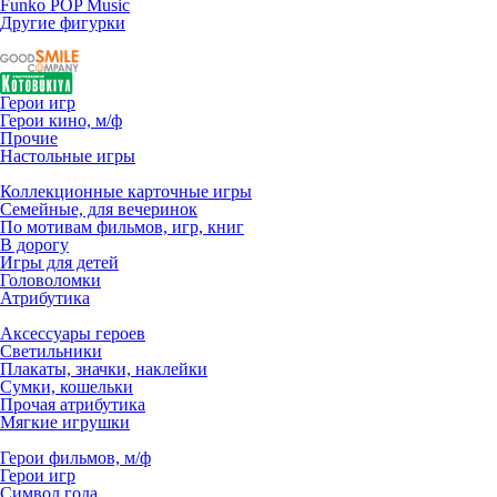
Funko POP Music
Другие фигурки
Герои игр
Герои кино, м/ф
Прочие
Настольные игры
Коллекционные карточные игры
Семейные, для вечеринок
По мотивам фильмов, игр, книг
В дорогу
Игры для детей
Головоломки
Атрибутика
Аксессуары героев
Светильники
Плакаты, значки, наклейки
Сумки, кошельки
Прочая атрибутика
Мягкие игрушки
Герои фильмов, м/ф
Герои игр
Символ года