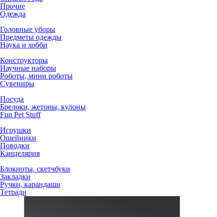
Прочие
Одежда
Головные уборы
Предметы одежды
Наука и хобби
Конструкторы
Научные наборы
Роботы, мини роботы
Сувениры
Посуда
Брелоки, жетоны, кулоны
Fun Pet Stuff
Игрушки
Ошейники
Поводки
Канцелярия
Блокноты, скетчбуки
Закладки
Ручки, карандаши
Тетради