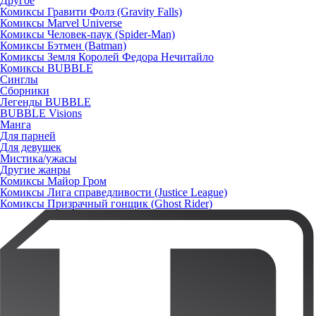
Другое
Комиксы Гравити Фолз (Gravity Falls)
Комиксы Marvel Universe
Комиксы Человек-паук (Spider-Man)
Комиксы Бэтмен (Batman)
Комиксы Земля Королей Федора Нечитайло
Комиксы BUBBLE
Синглы
Сборники
Легенды BUBBLE
BUBBLE Visions
Манга
Для парней
Для девушек
Мистика/ужасы
Другие жанры
Комиксы Майор Гром
Комиксы Лига справедливости (Justice League)
Комиксы Призрачный гонщик (Ghost Rider)