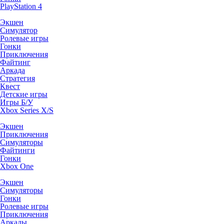
PlayStation 4
Экшен
Симулятор
Ролевые игры
Гонки
Приключения
Файтинг
Аркада
Стратегия
Квест
Детские игры
Игры Б/У
Xbox Series X/S
Экшен
Приключения
Симуляторы
Файтинги
Гонки
Xbox One
Экшен
Симуляторы
Гонки
Ролевые игры
Приключения
Аркады