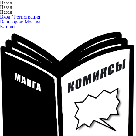
Назад
Назад
Назад
Вход
/
Регистрация
Ваш город:
Москва
Каталог