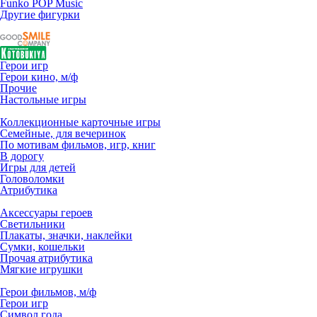
Funko POP Music
Другие фигурки
Герои игр
Герои кино, м/ф
Прочие
Настольные игры
Коллекционные карточные игры
Семейные, для вечеринок
По мотивам фильмов, игр, книг
В дорогу
Игры для детей
Головоломки
Атрибутика
Аксессуары героев
Светильники
Плакаты, значки, наклейки
Сумки, кошельки
Прочая атрибутика
Мягкие игрушки
Герои фильмов, м/ф
Герои игр
Символ года