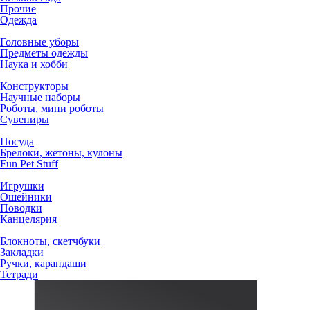
Прочие
Одежда
Головные уборы
Предметы одежды
Наука и хобби
Конструкторы
Научные наборы
Роботы, мини роботы
Сувениры
Посуда
Брелоки, жетоны, кулоны
Fun Pet Stuff
Игрушки
Ошейники
Поводки
Канцелярия
Блокноты, скетчбуки
Закладки
Ручки, карандаши
Тетради