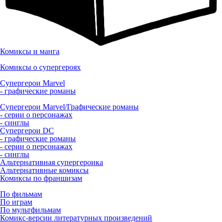
Комиксы и манга
Комиксы о супергероях
Супергерои Marvel
- графические романы
Супергерои Marvel/Графические романы
- серии о персонажах
- синглы
Супергерои DC
- графические романы
- серии о персонажах
- синглы
Альтернативная супергероика
Альтернативные комиксы
Комиксы по франшизам
По фильмам
По играм
По мультфильмам
Комикс-версии литературных произведений