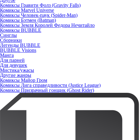
Другое
Комиксы Гравити Фолз (Gravity Falls)
Комиксы Marvel Universe
Комиксы Человек-паук (Spider-Man)
Комиксы Бэтмен (Batman)
Комиксы Земля Королей Федора Нечитайло
Комиксы BUBBLE
Синглы
Сборники
Легенды BUBBLE
BUBBLE Visions
Манга
Для парней
Для девушек
Мистика/ужасы
Другие жанры
Комиксы Майор Гром
Комиксы Лига справедливости (Justice League)
Комиксы Призрачный гонщик (Ghost Rider)