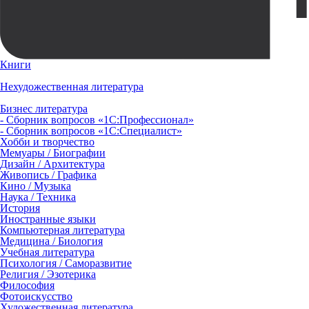
Книги
Нехудожественная литература
Бизнес литература
- Сборник вопросов «1С:Профессионал»
- Сборник вопросов «1С:Специалист»
Хобби и творчество
Мемуары / Биографии
Дизайн / Архитектура
Живопись / Графика
Кино / Музыка
Наука / Техника
История
Иностранные языки
Компьютерная литература
Медицина / Биология
Учебная литература
Психология / Саморазвитие
Религия / Эзотерика
Философия
Фотоискусство
Художественная литература