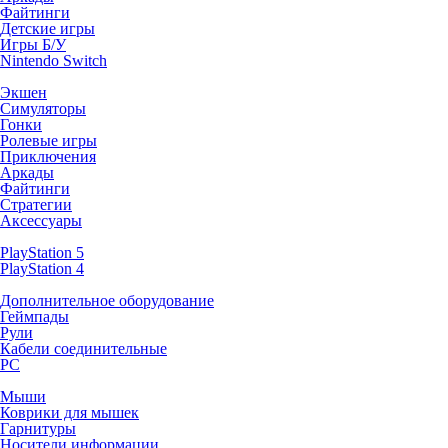
Файтинги
Детские игры
Игры Б/У
Nintendo Switch
Экшен
Симуляторы
Гонки
Ролевые игры
Приключения
Аркады
Файтинги
Стратегии
Аксессуары
PlayStation 5
PlayStation 4
Дополнительное оборудование
Геймпады
Рули
Кабели соединительные
PC
Мыши
Коврики для мышек
Гарнитуры
Носители информации