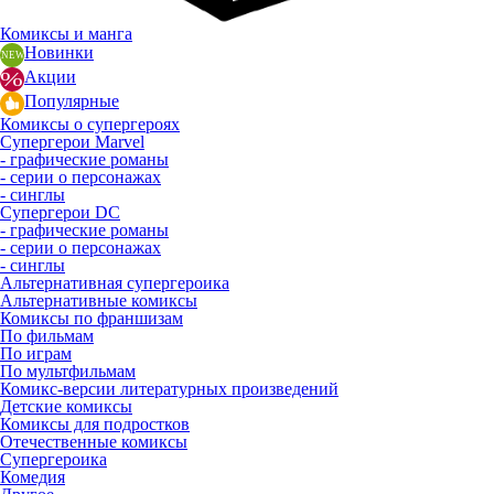
Комиксы и манга
Новинки
Акции
Популярные
Комиксы о супергероях
Супергерои Marvel
- графические романы
- серии о персонажах
- синглы
Супергерои DC
- графические романы
- серии о персонажах
- синглы
Альтернативная супергероика
Альтернативные комиксы
Комиксы по франшизам
По фильмам
По играм
По мультфильмам
Комикс-версии литературных произведений
Детские комиксы
Комиксы для подростков
Отечественные комиксы
Супергероика
Комедия