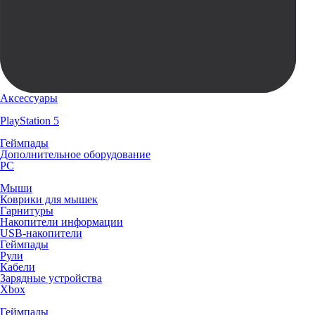
Аксессуары
PlayStation 5
Геймпады
Дополнительное оборудование
PC
Мыши
Коврики для мышек
Гарнитуры
Накопители информации
USB-накопители
Геймпады
Рули
Кабели
Зарядные устройства
Xbox
Геймпады