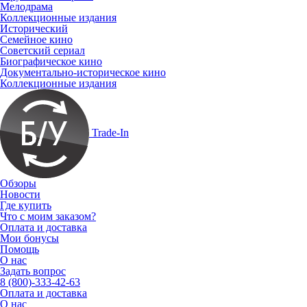
Мелодрама
Коллекционные издания
Исторический
Семейное кино
Советский сериал
Биографическое кино
Документально-историческое кино
Коллекционные издания
Trade-In
Обзоры
Новости
Где купить
Что с моим заказом?
Оплата и доставка
Мои бонусы
Помощь
О нас
Задать вопрос
8 (800)-333-42-63
Оплата и доставка
О нас