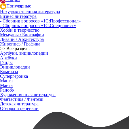
Популярные
Нехудожественная литература
Бизнес литература
- Сборник вопросов «1С:Профессионал»
- Сборник вопросов «1С:Специалист»
Хобби и творчество
Мемуары / Биографии
Дизайн / Архитектура
Живопись / Графика
>> Все разделы
Артбуки, энциклопедии
Артбуки
Гайды
Энциклопедии
Комиксы
Супергероика
Манга
Манга
Ранобэ
Художественная литература
Фантастика / Фэнтези
Детская литература
Обзоры и рецензии