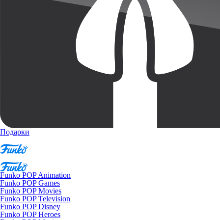
Подарки
Funko POP Animation
Funko POP Games
Funko POP Movies
Funko POP Television
Funko POP Disney
Funko POP Heroes