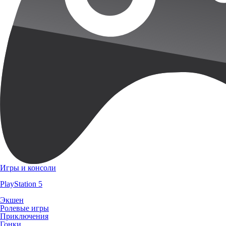
Игры и консоли
PlayStation 5
Экшен
Ролевые игры
Приключения
Гонки