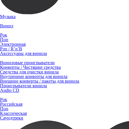
Музыка
Винил
Рок
Поп
Электронная
Рэп / R’n’B
Аксессуары для винила
Виниловые проигрыватели
Конверты / Чистящие средства
Средства для очистки винила
Внутренние конверты для винила
Внешние конверты / пакеты для винила
Проигрыватели винила
Audio CD
Рок
Российская
Поп
Классическая
Саундтреки