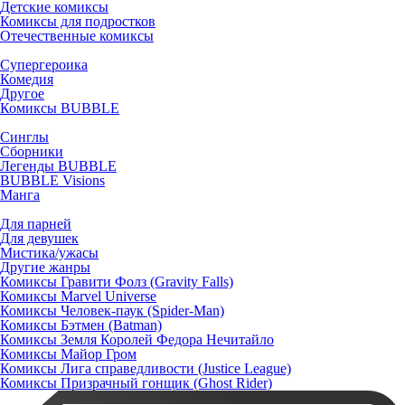
Детские комиксы
Комиксы для подростков
Отечественные комиксы
Супергероика
Комедия
Другое
Комиксы BUBBLE
Синглы
Сборники
Легенды BUBBLE
BUBBLE Visions
Манга
Для парней
Для девушек
Мистика/ужасы
Другие жанры
Комиксы Гравити Фолз (Gravity Falls)
Комиксы Marvel Universe
Комиксы Человек-паук (Spider-Man)
Комиксы Бэтмен (Batman)
Комиксы Земля Королей Федора Нечитайло
Комиксы Майор Гром
Комиксы Лига справедливости (Justice League)
Комиксы Призрачный гонщик (Ghost Rider)