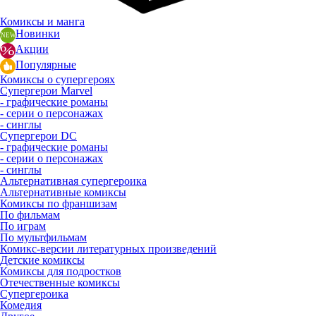
Комиксы и манга
Новинки
Акции
Популярные
Комиксы о супергероях
Супергерои Marvel
- графические романы
- серии о персонажах
- синглы
Супергерои DC
- графические романы
- серии о персонажах
- синглы
Альтернативная супергероика
Альтернативные комиксы
Комиксы по франшизам
По фильмам
По играм
По мультфильмам
Комикс-версии литературных произведений
Детские комиксы
Комиксы для подростков
Отечественные комиксы
Супергероика
Комедия