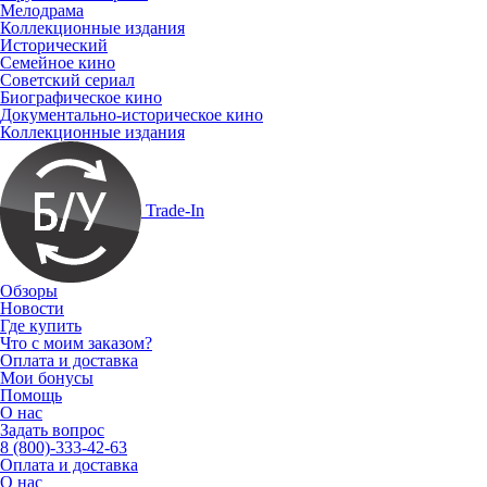
Мелодрама
Коллекционные издания
Исторический
Семейное кино
Советский сериал
Биографическое кино
Документально-историческое кино
Коллекционные издания
Trade-In
Обзоры
Новости
Где купить
Что с моим заказом?
Оплата и доставка
Мои бонусы
Помощь
О нас
Задать вопрос
8 (800)-333-42-63
Оплата и доставка
О нас