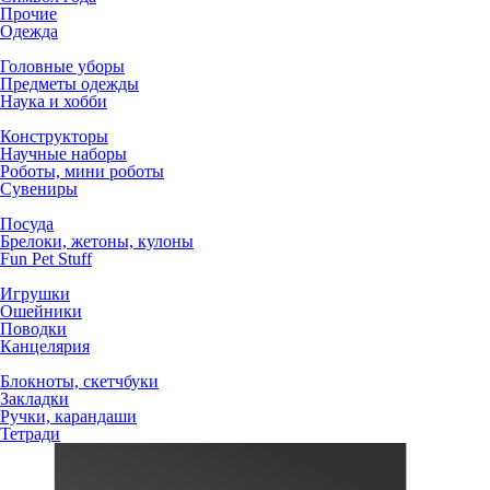
Прочие
Одежда
Головные уборы
Предметы одежды
Наука и хобби
Конструкторы
Научные наборы
Роботы, мини роботы
Сувениры
Посуда
Брелоки, жетоны, кулоны
Fun Pet Stuff
Игрушки
Ошейники
Поводки
Канцелярия
Блокноты, скетчбуки
Закладки
Ручки, карандаши
Тетради