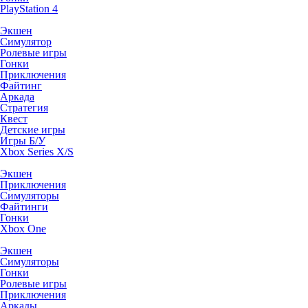
PlayStation 4
Экшен
Симулятор
Ролевые игры
Гонки
Приключения
Файтинг
Аркада
Стратегия
Квест
Детские игры
Игры Б/У
Xbox Series X/S
Экшен
Приключения
Симуляторы
Файтинги
Гонки
Xbox One
Экшен
Симуляторы
Гонки
Ролевые игры
Приключения
Аркады