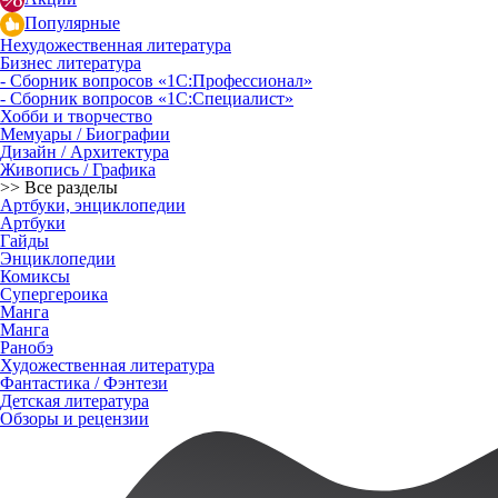
Популярные
Нехудожественная литература
Бизнес литература
- Сборник вопросов «1С:Профессионал»
- Сборник вопросов «1С:Специалист»
Хобби и творчество
Мемуары / Биографии
Дизайн / Архитектура
Живопись / Графика
>> Все разделы
Артбуки, энциклопедии
Артбуки
Гайды
Энциклопедии
Комиксы
Супергероика
Манга
Манга
Ранобэ
Художественная литература
Фантастика / Фэнтези
Детская литература
Обзоры и рецензии