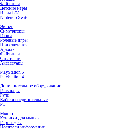
Файтинги
Детские игры
Игры Б/У
Nintendo Switch
Экшен
Симуляторы
Гонки
Ролевые игры
Приключения
Аркады
Файтинги
Стратегии
Аксессуары
PlayStation 5
PlayStation 4
Дополнительное оборудование
Геймпады
Рули
Кабели соединительные
PC
Мыши
Коврики для мышек
Гарнитуры
Носители информации