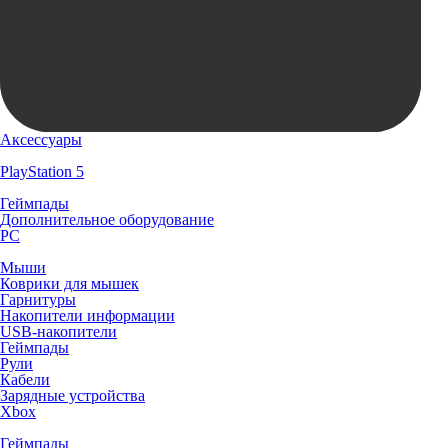
Аксессуары
PlayStation 5
Геймпады
Дополнительное оборудование
PC
Мыши
Коврики для мышек
Гарнитуры
Накопители информации
USB-накопители
Геймпады
Рули
Кабели
Зарядные устройства
Xbox
Геймпады