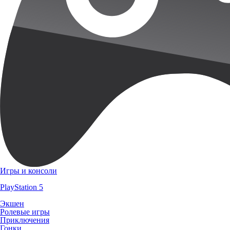
Игры и консоли
PlayStation 5
Экшен
Ролевые игры
Приключения
Гонки