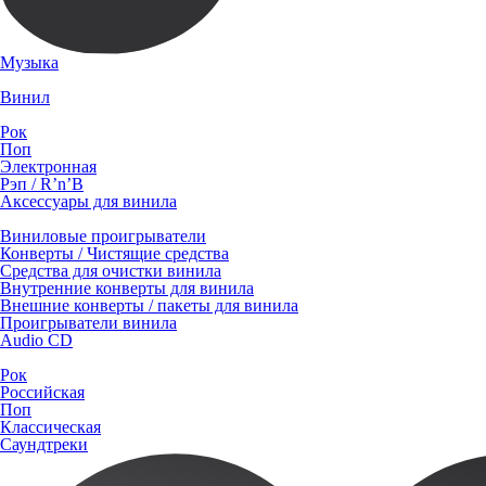
Музыка
Винил
Рок
Поп
Электронная
Рэп / R’n’B
Аксессуары для винила
Виниловые проигрыватели
Конверты / Чистящие средства
Средства для очистки винила
Внутренние конверты для винила
Внешние конверты / пакеты для винила
Проигрыватели винила
Audio CD
Рок
Российская
Поп
Классическая
Саундтреки