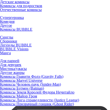
Детские комиксы
Комиксы для подростков
Отечественные комиксы
Супергероика
Комедия
Другое
Комиксы BUBBLE
Синглы
Сборники
Легенды BUBBLE
BUBBLE Visions
Манга
Для парней
Для девушек
Мистика/ужасы
Другие жанры
Комиксы Гравити Фолз (Gravity Falls)
Комиксы Marvel Universe
Комиксы Человек-паук (Spider-Man)
Комиксы Бэтмен (Batman)
Комиксы Земля Королей Федора Нечитайло
Комиксы Майор Гром
Комиксы Лига справедливости (Justice League)
Комиксы Призрачный гонщик (Ghost Rider)