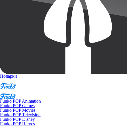
Подарки
Funko POP Animation
Funko POP Games
Funko POP Movies
Funko POP Television
Funko POP Disney
Funko POP Heroes