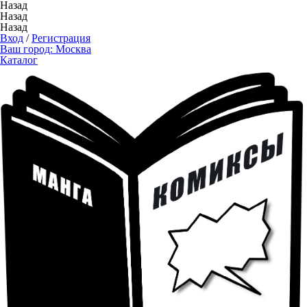
Назад
Назад
Назад
Вход
/
Регистрация
Ваш город:
Москва
Каталог