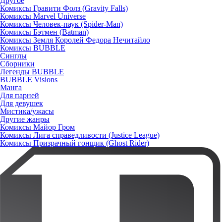
Другое
Комиксы Гравити Фолз (Gravity Falls)
Комиксы Marvel Universe
Комиксы Человек-паук (Spider-Man)
Комиксы Бэтмен (Batman)
Комиксы Земля Королей Федора Нечитайло
Комиксы BUBBLE
Синглы
Сборники
Легенды BUBBLE
BUBBLE Visions
Манга
Для парней
Для девушек
Мистика/ужасы
Другие жанры
Комиксы Майор Гром
Комиксы Лига справедливости (Justice League)
Комиксы Призрачный гонщик (Ghost Rider)