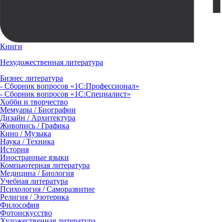
Книги
Нехудожественная литература
Бизнес литература
- Сборник вопросов «1С:Профессионал»
- Сборник вопросов «1С:Специалист»
Хобби и творчество
Мемуары / Биографии
Дизайн / Архитектура
Живопись / Графика
Кино / Музыка
Наука / Техника
История
Иностранные языки
Компьютерная литература
Медицина / Биология
Учебная литература
Психология / Саморазвитие
Религия / Эзотерика
Философия
Фотоискусство
Художественная литература