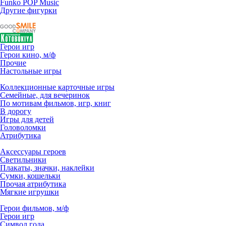
Funko POP Music
Другие фигурки
Герои игр
Герои кино, м/ф
Прочие
Настольные игры
Коллекционные карточные игры
Семейные, для вечеринок
По мотивам фильмов, игр, книг
В дорогу
Игры для детей
Головоломки
Атрибутика
Аксессуары героев
Светильники
Плакаты, значки, наклейки
Сумки, кошельки
Прочая атрибутика
Мягкие игрушки
Герои фильмов, м/ф
Герои игр
Символ года