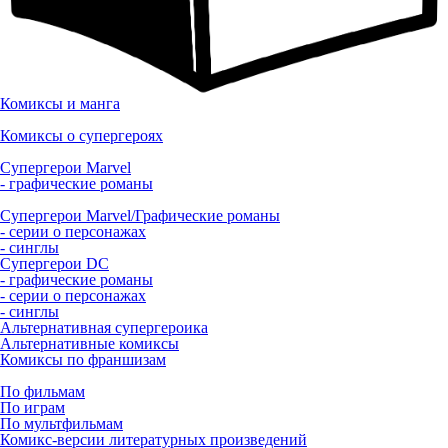
Комиксы и манга
Комиксы о супергероях
Супергерои Marvel
- графические романы
Супергерои Marvel/Графические романы
- серии о персонажах
- синглы
Супергерои DC
- графические романы
- серии о персонажах
- синглы
Альтернативная супергероика
Альтернативные комиксы
Комиксы по франшизам
По фильмам
По играм
По мультфильмам
Комикс-версии литературных произведений