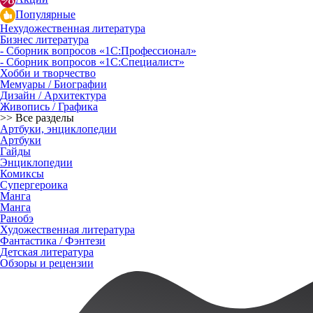
Популярные
Нехудожественная литература
Бизнес литература
- Сборник вопросов «1С:Профессионал»
- Сборник вопросов «1С:Специалист»
Хобби и творчество
Мемуары / Биографии
Дизайн / Архитектура
Живопись / Графика
>> Все разделы
Артбуки, энциклопедии
Артбуки
Гайды
Энциклопедии
Комиксы
Супергероика
Манга
Манга
Ранобэ
Художественная литература
Фантастика / Фэнтези
Детская литература
Обзоры и рецензии