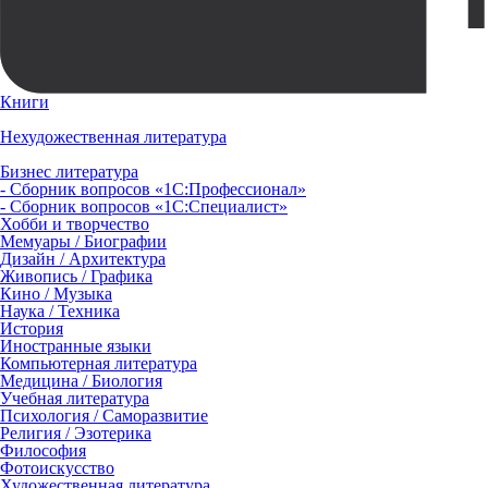
Книги
Нехудожественная литература
Бизнес литература
- Сборник вопросов «1С:Профессионал»
- Сборник вопросов «1С:Специалист»
Хобби и творчество
Мемуары / Биографии
Дизайн / Архитектура
Живопись / Графика
Кино / Музыка
Наука / Техника
История
Иностранные языки
Компьютерная литература
Медицина / Биология
Учебная литература
Психология / Саморазвитие
Религия / Эзотерика
Философия
Фотоискусство
Художественная литература