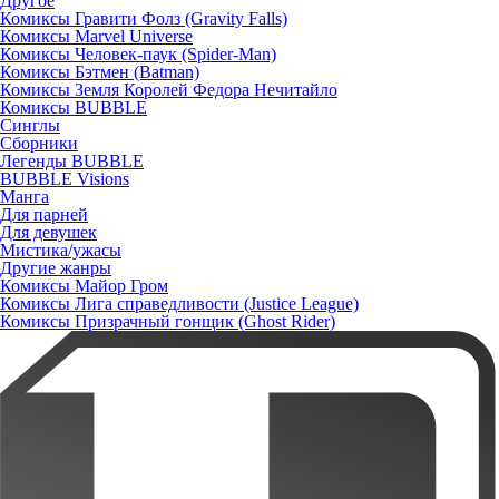
Другое
Комиксы Гравити Фолз (Gravity Falls)
Комиксы Marvel Universe
Комиксы Человек-паук (Spider-Man)
Комиксы Бэтмен (Batman)
Комиксы Земля Королей Федора Нечитайло
Комиксы BUBBLE
Синглы
Сборники
Легенды BUBBLE
BUBBLE Visions
Манга
Для парней
Для девушек
Мистика/ужасы
Другие жанры
Комиксы Майор Гром
Комиксы Лига справедливости (Justice League)
Комиксы Призрачный гонщик (Ghost Rider)