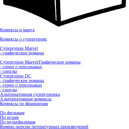
Комиксы и манга
Комиксы о супергероях
Супергерои Marvel
- графические романы
Супергерои Marvel/Графические романы
- серии о персонажах
- синглы
Супергерои DC
- графические романы
- серии о персонажах
- синглы
Альтернативная супергероика
Альтернативные комиксы
Комиксы по франшизам
По фильмам
По играм
По мультфильмам
Комикс-версии литературных произведений