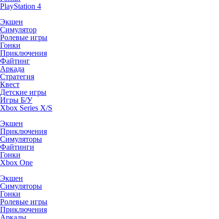
PlayStation 4
Экшен
Симулятор
Ролевые игры
Гонки
Приключения
Файтинг
Аркада
Стратегия
Квест
Детские игры
Игры Б/У
Xbox Series X/S
Экшен
Приключения
Симуляторы
Файтинги
Гонки
Xbox One
Экшен
Симуляторы
Гонки
Ролевые игры
Приключения
Аркады