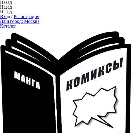
Назад
Назад
Назад
Вход
/
Регистрация
Ваш город:
Москва
Каталог