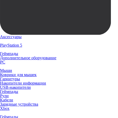
Аксессуары
PlayStation 5
Геймпады
Дополнительное оборудование
PC
Мыши
Коврики для мышек
Гарнитуры
Накопители информации
USB-накопители
Геймпады
Рули
Кабели
Зарядные устройства
Xbox
Геймпады