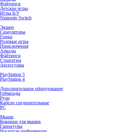
Файтинги
Детские игры
Игры Б/У
Nintendo Switch
Экшен
Симуляторы
Гонки
Ролевые игры
Приключения
Аркады
Файтинги
Стратегии
Аксессуары
PlayStation 5
PlayStation 4
Дополнительное оборудование
Геймпады
Рули
Кабели соединительные
PC
Мыши
Коврики для мышек
Гарнитуры
Носители информации