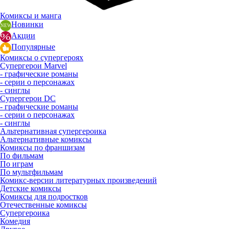
Комиксы и манга
Новинки
Акции
Популярные
Комиксы о супергероях
Супергерои Marvel
- графические романы
- серии о персонажах
- синглы
Супергерои DC
- графические романы
- серии о персонажах
- синглы
Альтернативная супергероика
Альтернативные комиксы
Комиксы по франшизам
По фильмам
По играм
По мультфильмам
Комикс-версии литературных произведений
Детские комиксы
Комиксы для подростков
Отечественные комиксы
Супергероика
Комедия