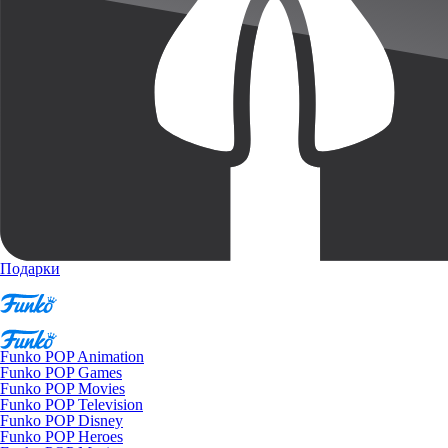
Подарки
Funko POP Animation
Funko POP Games
Funko POP Movies
Funko POP Television
Funko POP Disney
Funko POP Heroes