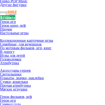
Funko POP Music
Другие фигурки
Герои игр
Герои кино, м/ф
Прочие
Настольные игры
Коллекционные карточные игры
Семейные, для вечеринок
По мотивам фильмов, игр, книг
В дорогу
Игры для детей
Головоломки
Атрибутика
Аксессуары героев
Светильники
Плакаты, значки, наклейки
Сумки, кошельки
Прочая атрибутика
Мягкие игрушки
Герои фильмов, м/ф
Герои игр
Символ года