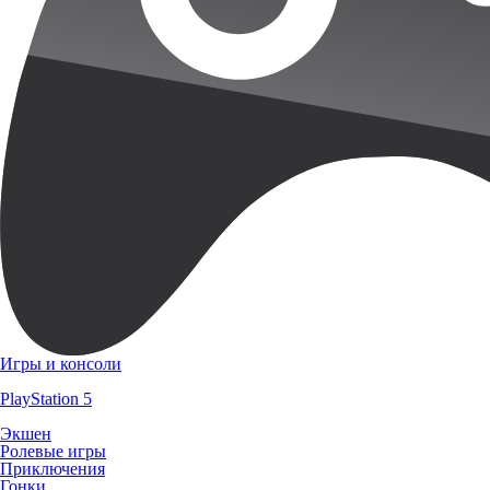
Игры и консоли
PlayStation 5
Экшен
Ролевые игры
Приключения
Гонки