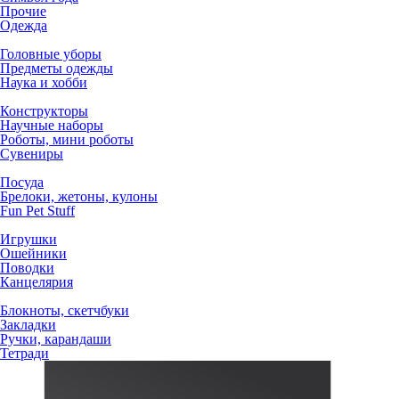
Прочие
Одежда
Головные уборы
Предметы одежды
Наука и хобби
Конструкторы
Научные наборы
Роботы, мини роботы
Сувениры
Посуда
Брелоки, жетоны, кулоны
Fun Pet Stuff
Игрушки
Ошейники
Поводки
Канцелярия
Блокноты, скетчбуки
Закладки
Ручки, карандаши
Тетради