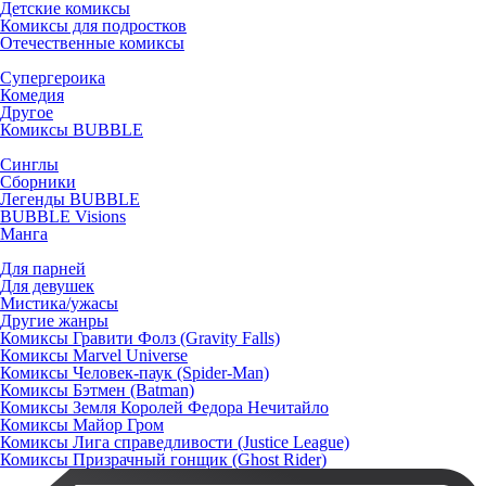
Детские комиксы
Комиксы для подростков
Отечественные комиксы
Супергероика
Комедия
Другое
Комиксы BUBBLE
Синглы
Сборники
Легенды BUBBLE
BUBBLE Visions
Манга
Для парней
Для девушек
Мистика/ужасы
Другие жанры
Комиксы Гравити Фолз (Gravity Falls)
Комиксы Marvel Universe
Комиксы Человек-паук (Spider-Man)
Комиксы Бэтмен (Batman)
Комиксы Земля Королей Федора Нечитайло
Комиксы Майор Гром
Комиксы Лига справедливости (Justice League)
Комиксы Призрачный гонщик (Ghost Rider)