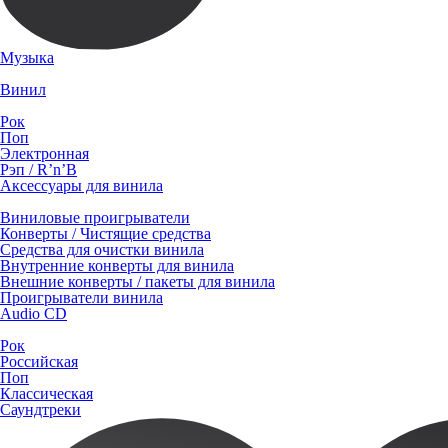
Музыка
Винил
Рок
Поп
Электронная
Рэп / R’n’B
Аксессуары для винила
Виниловые проигрыватели
Конверты / Чистящие средства
Средства для очистки винила
Внутренние конверты для винила
Внешние конверты / пакеты для винила
Проигрыватели винила
Audio CD
Рок
Российская
Поп
Классическая
Саундтреки