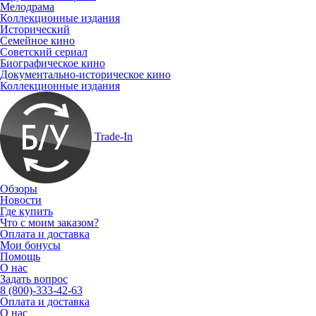
Мелодрама
Коллекционные издания
Исторический
Семейное кино
Советский сериал
Биографическое кино
Документально-историческое кино
Коллекционные издания
Trade-In
Обзоры
Новости
Где купить
Что с моим заказом?
Оплата и доставка
Мои бонусы
Помощь
О нас
Задать вопрос
8 (800)-333-42-63
Оплата и доставка
О нас