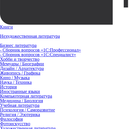
Книги
Нехудожественная литература
Бизнес литература
- Сборник вопросов «1С:Профессионал»
- Сборник вопросов «1С:Специалист»
Хобби и творчество
Мемуары / Биографии
Дизайн / Архитектура
Живопись / Графика
Кино / Музыка
Наука / Техника
История
Иностранные языки
Компьютерная литература
Медицина / Биология
Учебная литература
Психология / Саморазвитие
Религия / Эзотерика
Философия
Фотоискусство
Художественная литература