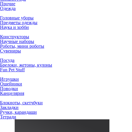
Прочие
Одежда
Головные уборы
Предметы одежды
Наука и хобби
Конструкторы
Научные наборы
Роботы, мини роботы
Сувениры
Посуда
Брелоки, жетоны, кулоны
Fun Pet Stuff
Игрушки
Ошейники
Поводки
Канцелярия
Блокноты, скетчбуки
Закладки
Ручки, карандаши
Тетради