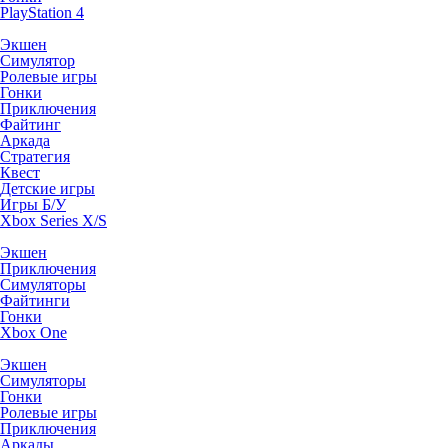
PlayStation 4
Экшен
Симулятор
Ролевые игры
Гонки
Приключения
Файтинг
Аркада
Стратегия
Квест
Детские игры
Игры Б/У
Xbox Series X/S
Экшен
Приключения
Симуляторы
Файтинги
Гонки
Xbox One
Экшен
Симуляторы
Гонки
Ролевые игры
Приключения
Аркады