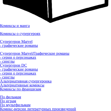
Комиксы и манга
Комиксы о супергероях
Супергерои Marvel
- графические романы
Супергерои Marvel/Графические романы
- серии о персонажах
- синглы
Супергерои DC
- графические романы
- серии о персонажах
- синглы
Альтернативная супергероика
Альтернативные комиксы
Комиксы по франшизам
По фильмам
По играм
По мультфильмам
Комикс-версии литературных произведений