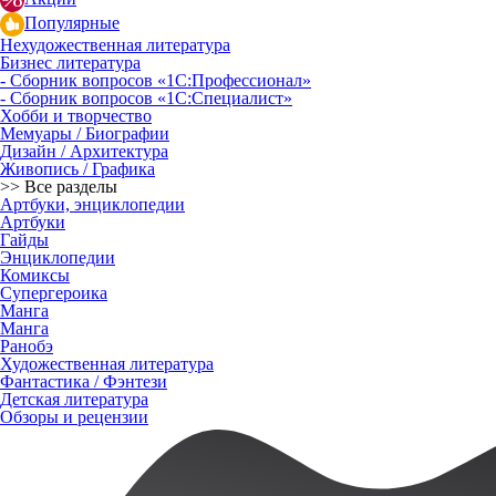
Популярные
Нехудожественная литература
Бизнес литература
- Сборник вопросов «1С:Профессионал»
- Сборник вопросов «1С:Специалист»
Хобби и творчество
Мемуары / Биографии
Дизайн / Архитектура
Живопись / Графика
>> Все разделы
Артбуки, энциклопедии
Артбуки
Гайды
Энциклопедии
Комиксы
Супергероика
Манга
Манга
Ранобэ
Художественная литература
Фантастика / Фэнтези
Детская литература
Обзоры и рецензии