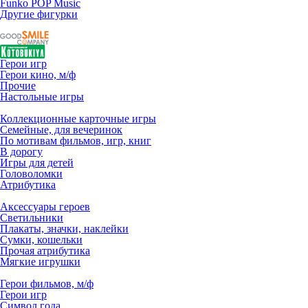
Funko POP Music
Другие фигурки
Герои игр
Герои кино, м/ф
Прочие
Настольные игры
Коллекционные карточные игры
Семейные, для вечеринок
По мотивам фильмов, игр, книг
В дорогу
Игры для детей
Головоломки
Атрибутика
Аксессуары героев
Светильники
Плакаты, значки, наклейки
Сумки, кошельки
Прочая атрибутика
Мягкие игрушки
Герои фильмов, м/ф
Герои игр
Символ года