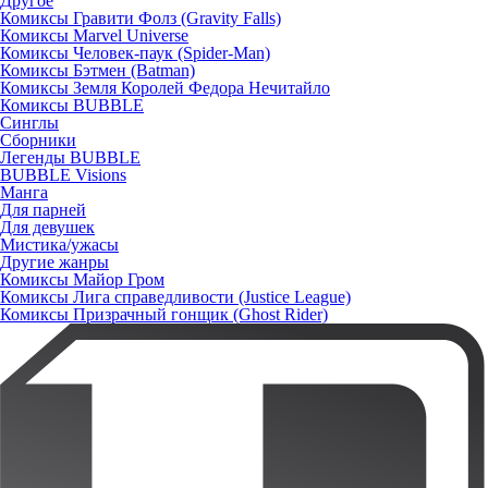
Другое
Комиксы Гравити Фолз (Gravity Falls)
Комиксы Marvel Universe
Комиксы Человек-паук (Spider-Man)
Комиксы Бэтмен (Batman)
Комиксы Земля Королей Федора Нечитайло
Комиксы BUBBLE
Синглы
Сборники
Легенды BUBBLE
BUBBLE Visions
Манга
Для парней
Для девушек
Мистика/ужасы
Другие жанры
Комиксы Майор Гром
Комиксы Лига справедливости (Justice League)
Комиксы Призрачный гонщик (Ghost Rider)