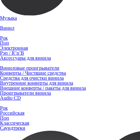
Музыка
Винил
Рок
Поп
Электронная
Рэп / R’n’B
Аксессуары для винила
Виниловые проигрыватели
Конверты / Чистящие средства
Средства для очистки винила
Внутренние конверты для винила
Внешние конверты / пакеты для винила
Проигрыватели винила
Audio CD
Рок
Российская
Поп
Классическая
Саундтреки