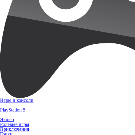
Игры и консоли
PlayStation 5
Экшен
Ролевые игры
Приключения
Гонки