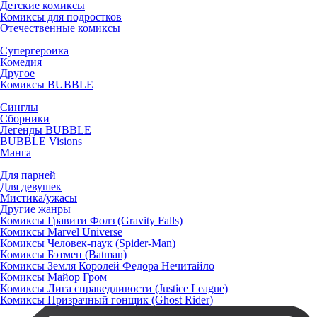
Детские комиксы
Комиксы для подростков
Отечественные комиксы
Супергероика
Комедия
Другое
Комиксы BUBBLE
Синглы
Сборники
Легенды BUBBLE
BUBBLE Visions
Манга
Для парней
Для девушек
Мистика/ужасы
Другие жанры
Комиксы Гравити Фолз (Gravity Falls)
Комиксы Marvel Universe
Комиксы Человек-паук (Spider-Man)
Комиксы Бэтмен (Batman)
Комиксы Земля Королей Федора Нечитайло
Комиксы Майор Гром
Комиксы Лига справедливости (Justice League)
Комиксы Призрачный гонщик (Ghost Rider)