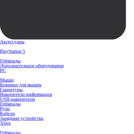
Аксессуары
PlayStation 5
Геймпады
Дополнительное оборудование
PC
Мыши
Коврики для мышек
Гарнитуры
Накопители информации
USB-накопители
Геймпады
Рули
Кабели
Зарядные устройства
Xbox
Геймпады