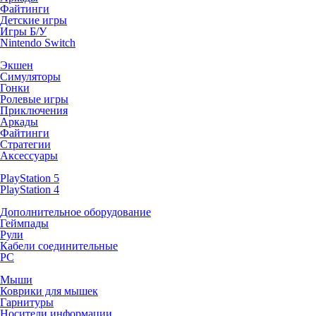
Файтинги
Детские игры
Игры Б/У
Nintendo Switch
Экшен
Симуляторы
Гонки
Ролевые игры
Приключения
Аркады
Файтинги
Стратегии
Аксессуары
PlayStation 5
PlayStation 4
Дополнительное оборудование
Геймпады
Рули
Кабели соединительные
PC
Мыши
Коврики для мышек
Гарнитуры
Носители информации