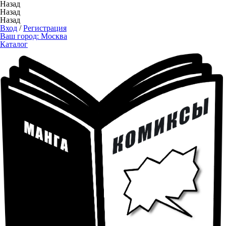
Назад
Назад
Назад
Вход
/
Регистрация
Ваш город:
Москва
Каталог