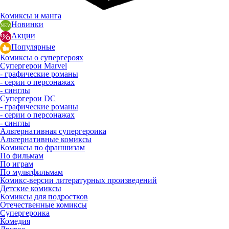
Комиксы и манга
Новинки
Акции
Популярные
Комиксы о супергероях
Супергерои Marvel
- графические романы
- серии о персонажах
- синглы
Супергерои DC
- графические романы
- серии о персонажах
- синглы
Альтернативная супергероика
Альтернативные комиксы
Комиксы по франшизам
По фильмам
По играм
По мультфильмам
Комикс-версии литературных произведений
Детские комиксы
Комиксы для подростков
Отечественные комиксы
Супергероика
Комедия