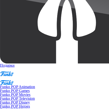
Подарки
Funko POP Animation
Funko POP Games
Funko POP Movies
Funko POP Television
Funko POP Disney
Funko POP Heroes