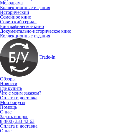
Мелодрама
Коллекционные издания
Исторический
Семейное кино
Советский сериал
Биографическое кино
Документально-историческое кино
Коллекционные издания
Trade-In
Обзоры
Новости
Где купить
Что с моим заказом?
Оплата и доставка
Мои бонусы
Помощь
О нас
Задать вопрос
8 (800)-333-42-63
Оплата и доставка
О нас