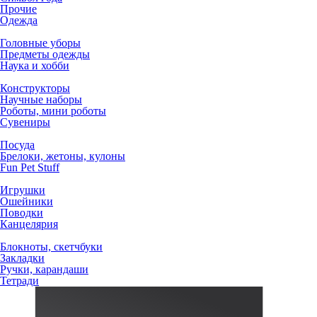
Прочие
Одежда
Головные уборы
Предметы одежды
Наука и хобби
Конструкторы
Научные наборы
Роботы, мини роботы
Сувениры
Посуда
Брелоки, жетоны, кулоны
Fun Pet Stuff
Игрушки
Ошейники
Поводки
Канцелярия
Блокноты, скетчбуки
Закладки
Ручки, карандаши
Тетради