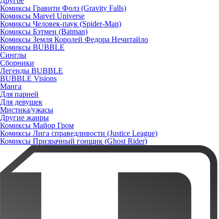
Другое
Комиксы Гравити Фолз (Gravity Falls)
Комиксы Marvel Universe
Комиксы Человек-паук (Spider-Man)
Комиксы Бэтмен (Batman)
Комиксы Земля Королей Федора Нечитайло
Комиксы BUBBLE
Синглы
Сборники
Легенды BUBBLE
BUBBLE Visions
Манга
Для парней
Для девушек
Мистика/ужасы
Другие жанры
Комиксы Майор Гром
Комиксы Лига справедливости (Justice League)
Комиксы Призрачный гонщик (Ghost Rider)