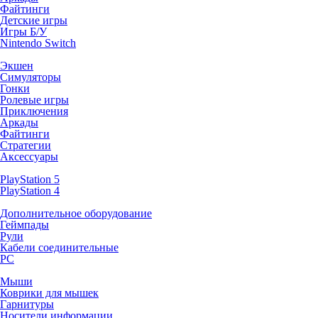
Файтинги
Детские игры
Игры Б/У
Nintendo Switch
Экшен
Симуляторы
Гонки
Ролевые игры
Приключения
Аркады
Файтинги
Стратегии
Аксессуары
PlayStation 5
PlayStation 4
Дополнительное оборудование
Геймпады
Рули
Кабели соединительные
PC
Мыши
Коврики для мышек
Гарнитуры
Носители информации