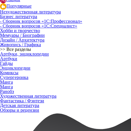
Популярные
Нехудожественная литература
Бизнес литература
- Сборник вопросов «1С:Профессионал»
- Сборник вопросов «1С:Специалист»
Хобби и творчество
Мемуары / Биографии
Дизайн / Архитектура
Живопись / Графика
>> Все разделы
Артбуки, энциклопедии
Артбуки
Гайды
Энциклопедии
Комиксы
Супергероика
Манга
Манга
Ранобэ
Художественная литература
Фантастика / Фэнтези
Детская литература
Обзоры и рецензии