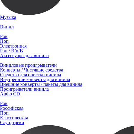
Музыка
Винил
Рок
Поп
Электронная
Рэп / R’n’B
Аксессуары для винила
Виниловые проигрыватели
Конверты / Чистящие средства
Средства для очистки винила
Внутренние конверты для винила
Внешние конверты / пакеты для винила
Проигрыватели винила
Audio CD
Рок
Российская
Поп
Классическая
Саундтреки