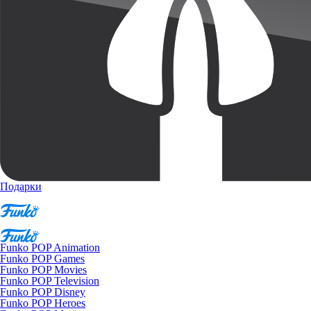
Подарки
Funko POP Animation
Funko POP Games
Funko POP Movies
Funko POP Television
Funko POP Disney
Funko POP Heroes