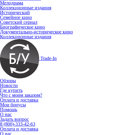
Мелодрама
Коллекционные издания
Исторический
Семейное кино
Советский сериал
Биографическое кино
Документально-историческое кино
Коллекционные издания
Trade-In
Обзоры
Новости
Где купить
Что с моим заказом?
Оплата и доставка
Мои бонусы
Помощь
О нас
Задать вопрос
8 (800)-333-42-63
Оплата и доставка
О нас