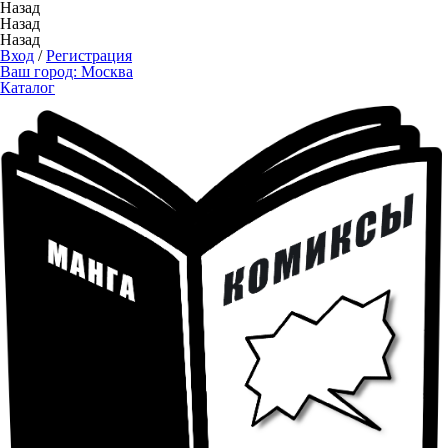
Назад
Назад
Назад
Вход
/
Регистрация
Ваш город:
Москва
Каталог