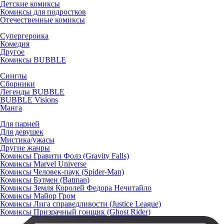
Детские комиксы
Комиксы для подростков
Отечественные комиксы
Супергероика
Комедия
Другое
Комиксы BUBBLE
Синглы
Сборники
Легенды BUBBLE
BUBBLE Visions
Манга
Для парней
Для девушек
Мистика/ужасы
Другие жанры
Комиксы Гравити Фолз (Gravity Falls)
Комиксы Marvel Universe
Комиксы Человек-паук (Spider-Man)
Комиксы Бэтмен (Batman)
Комиксы Земля Королей Федора Нечитайло
Комиксы Майор Гром
Комиксы Лига справедливости (Justice League)
Комиксы Призрачный гонщик (Ghost Rider)