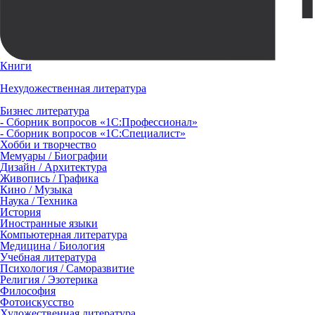
Книги
Нехудожественная литература
Бизнес литература
- Сборник вопросов «1С:Профессионал»
- Сборник вопросов «1С:Специалист»
Хобби и творчество
Мемуары / Биографии
Дизайн / Архитектура
Живопись / Графика
Кино / Музыка
Наука / Техника
История
Иностранные языки
Компьютерная литература
Медицина / Биология
Учебная литература
Психология / Саморазвитие
Религия / Эзотерика
Философия
Фотоискусство
Художественная литература