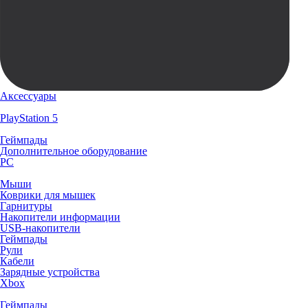
Аксессуары
PlayStation 5
Геймпады
Дополнительное оборудование
PC
Мыши
Коврики для мышек
Гарнитуры
Накопители информации
USB-накопители
Геймпады
Рули
Кабели
Зарядные устройства
Xbox
Геймпады