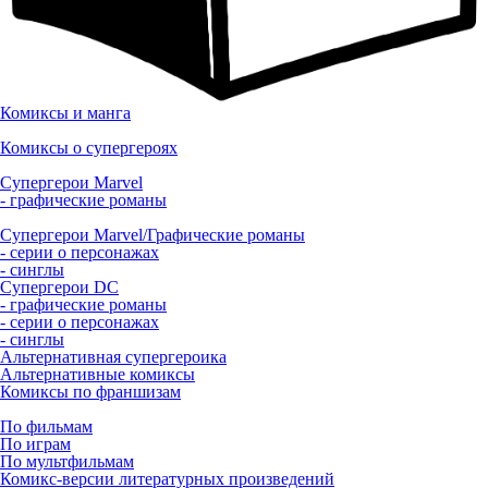
Комиксы и манга
Комиксы о супергероях
Супергерои Marvel
- графические романы
Супергерои Marvel/Графические романы
- серии о персонажах
- синглы
Супергерои DC
- графические романы
- серии о персонажах
- синглы
Альтернативная супергероика
Альтернативные комиксы
Комиксы по франшизам
По фильмам
По играм
По мультфильмам
Комикс-версии литературных произведений