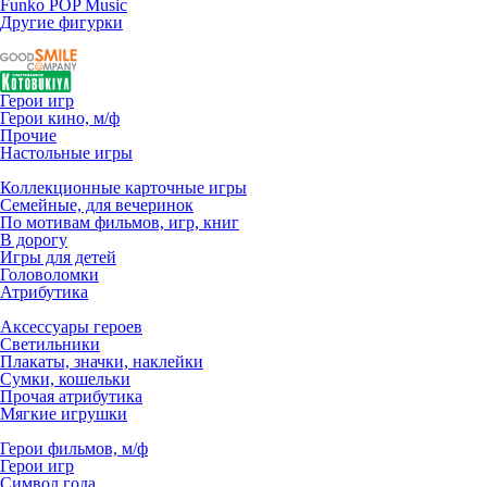
Funko POP Music
Другие фигурки
Герои игр
Герои кино, м/ф
Прочие
Настольные игры
Коллекционные карточные игры
Семейные, для вечеринок
По мотивам фильмов, игр, книг
В дорогу
Игры для детей
Головоломки
Атрибутика
Аксессуары героев
Светильники
Плакаты, значки, наклейки
Сумки, кошельки
Прочая атрибутика
Мягкие игрушки
Герои фильмов, м/ф
Герои игр
Символ года