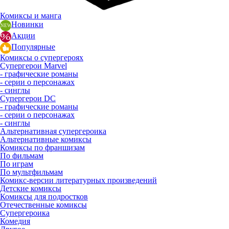
Комиксы и манга
Новинки
Акции
Популярные
Комиксы о супергероях
Супергерои Marvel
- графические романы
- серии о персонажах
- синглы
Супергерои DC
- графические романы
- серии о персонажах
- синглы
Альтернативная супергероика
Альтернативные комиксы
Комиксы по франшизам
По фильмам
По играм
По мультфильмам
Комикс-версии литературных произведений
Детские комиксы
Комиксы для подростков
Отечественные комиксы
Супергероика
Комедия