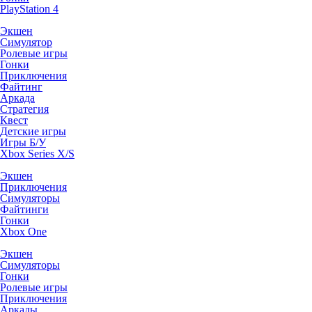
PlayStation 4
Экшен
Симулятор
Ролевые игры
Гонки
Приключения
Файтинг
Аркада
Стратегия
Квест
Детские игры
Игры Б/У
Xbox Series X/S
Экшен
Приключения
Симуляторы
Файтинги
Гонки
Xbox One
Экшен
Симуляторы
Гонки
Ролевые игры
Приключения
Аркады