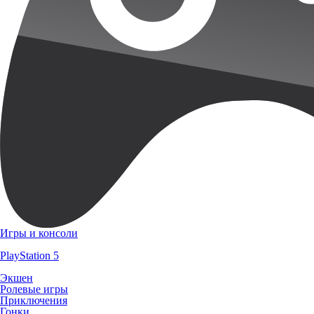
Игры и консоли
PlayStation 5
Экшен
Ролевые игры
Приключения
Гонки