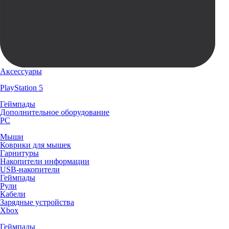
Аксессуары
PlayStation 5
Геймпады
Дополнительное оборудование
PC
Мыши
Коврики для мышек
Гарнитуры
Накопители информации
USB-накопители
Геймпады
Рули
Кабели
Зарядные устройства
Xbox
Геймпады