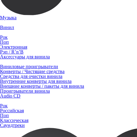
Музыка
Винил
Рок
Поп
Электронная
Рэп / R’n’B
Аксессуары для винила
Виниловые проигрыватели
Конверты / Чистящие средства
Средства для очистки винила
Внутренние конверты для винила
Внешние конверты / пакеты для винила
Проигрыватели винила
Audio CD
Рок
Российская
Поп
Классическая
Саундтреки