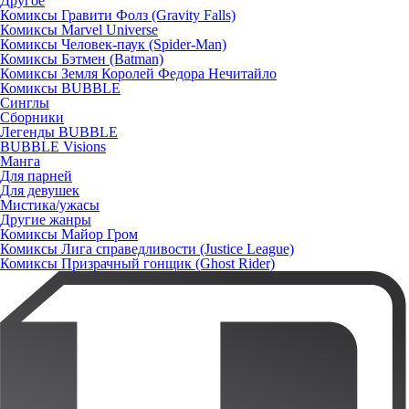
Другое
Комиксы Гравити Фолз (Gravity Falls)
Комиксы Marvel Universe
Комиксы Человек-паук (Spider-Man)
Комиксы Бэтмен (Batman)
Комиксы Земля Королей Федора Нечитайло
Комиксы BUBBLE
Синглы
Сборники
Легенды BUBBLE
BUBBLE Visions
Манга
Для парней
Для девушек
Мистика/ужасы
Другие жанры
Комиксы Майор Гром
Комиксы Лига справедливости (Justice League)
Комиксы Призрачный гонщик (Ghost Rider)