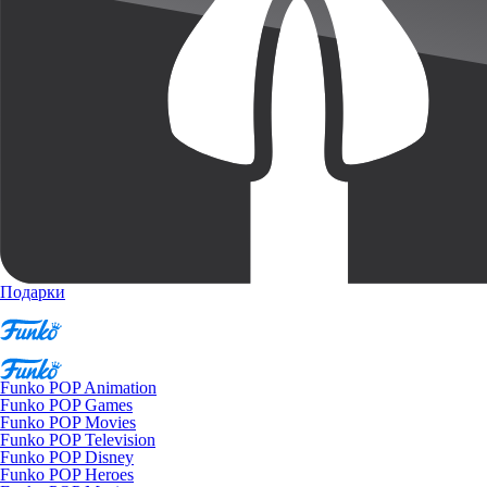
Подарки
Funko POP Animation
Funko POP Games
Funko POP Movies
Funko POP Television
Funko POP Disney
Funko POP Heroes