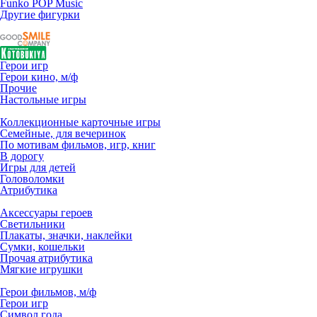
Funko POP Music
Другие фигурки
Герои игр
Герои кино, м/ф
Прочие
Настольные игры
Коллекционные карточные игры
Семейные, для вечеринок
По мотивам фильмов, игр, книг
В дорогу
Игры для детей
Головоломки
Атрибутика
Аксессуары героев
Светильники
Плакаты, значки, наклейки
Сумки, кошельки
Прочая атрибутика
Мягкие игрушки
Герои фильмов, м/ф
Герои игр
Символ года