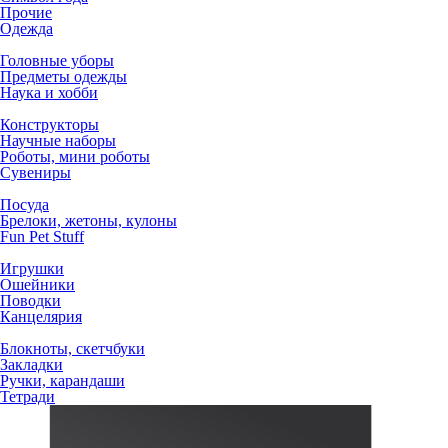
Прочие
Одежда
Головные уборы
Предметы одежды
Наука и хобби
Конструкторы
Научные наборы
Роботы, мини роботы
Сувениры
Посуда
Брелоки, жетоны, кулоны
Fun Pet Stuff
Игрушки
Ошейники
Поводки
Канцелярия
Блокноты, скетчбуки
Закладки
Ручки, карандаши
Тетради