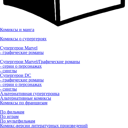
Комиксы и манга
Комиксы о супергероях
Супергерои Marvel
- графические романы
Супергерои Marvel/Графические романы
- серии о персонажах
- синглы
Супергерои DC
- графические романы
- серии о персонажах
- синглы
Альтернативная супергероика
Альтернативные комиксы
Комиксы по франшизам
По фильмам
По играм
По мультфильмам
Комикс-версии литературных произведений