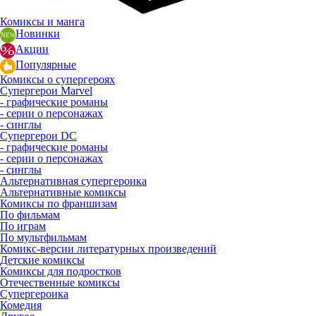
Комиксы и манга
Новинки
Акции
Популярные
Комиксы о супергероях
Супергерои Marvel
- графические романы
- серии о персонажах
- синглы
Супергерои DC
- графические романы
- серии о персонажах
- синглы
Альтернативная супергероика
Альтернативные комиксы
Комиксы по франшизам
По фильмам
По играм
По мультфильмам
Комикс-версии литературных произведений
Детские комиксы
Комиксы для подростков
Отечественные комиксы
Супергероика
Комедия