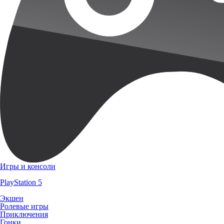
Игры и консоли
PlayStation 5
Экшен
Ролевые игры
Приключения
Гонки