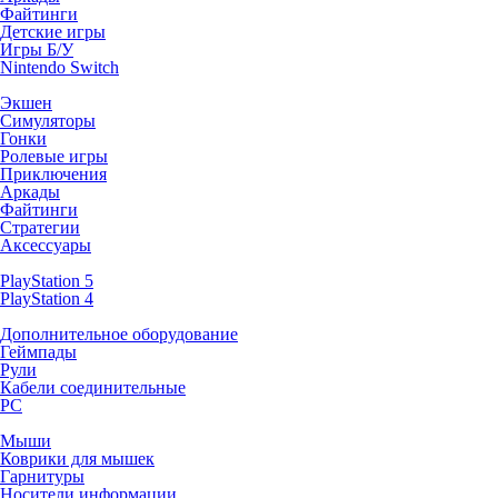
Файтинги
Детские игры
Игры Б/У
Nintendo Switch
Экшен
Симуляторы
Гонки
Ролевые игры
Приключения
Аркады
Файтинги
Стратегии
Аксессуары
PlayStation 5
PlayStation 4
Дополнительное оборудование
Геймпады
Рули
Кабели соединительные
PC
Мыши
Коврики для мышек
Гарнитуры
Носители информации