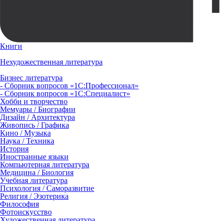
Книги
Нехудожественная литература
Бизнес литература
- Сборник вопросов «1С:Профессионал»
- Сборник вопросов «1С:Специалист»
Хобби и творчество
Мемуары / Биографии
Дизайн / Архитектура
Живопись / Графика
Кино / Музыка
Наука / Техника
История
Иностранные языки
Компьютерная литература
Медицина / Биология
Учебная литература
Психология / Саморазвитие
Религия / Эзотерика
Философия
Фотоискусство
Художественная литература