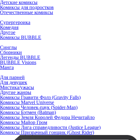
Детские комиксы
Комиксы для подростков
Отечественные комиксы
Супергероика
Комедия
Другое
Комиксы BUBBLE
Синглы
Сборники
Легенды BUBBLE
BUBBLE Visions
Манга
Для парней
Для девушек
Мистика/ужасы
Другие жанры
Комиксы Гравити Фолз (Gravity Falls)
Комиксы Marvel Universe
Комиксы Человек-паук (Spider-Man)
Комиксы Бэтмен (Batman)
Комиксы Земля Королей Федора Нечитайло
Комиксы Майор Гром
Комиксы Лига справедливости (Justice League)
Комиксы Призрачный гонщик (Ghost Rider)