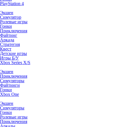
PlayStation 4
Экшен
Симулятор
Ролевые игры
Гонки
Приключения
Файтинг
Аркада
Стратегия
Квест
Детские игры
Игры Б/У
Xbox Series X/S
Экшен
Приключения
Симуляторы
Файтинги
Гонки
Xbox One
Экшен
Симуляторы
Гонки
Ролевые игры
Приключения
Аркады