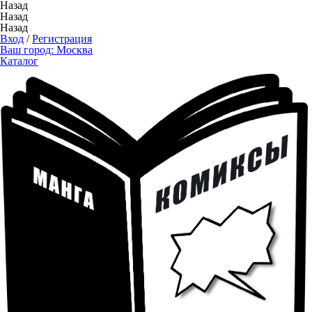
Назад
Назад
Назад
Вход
/
Регистрация
Ваш город:
Москва
Каталог