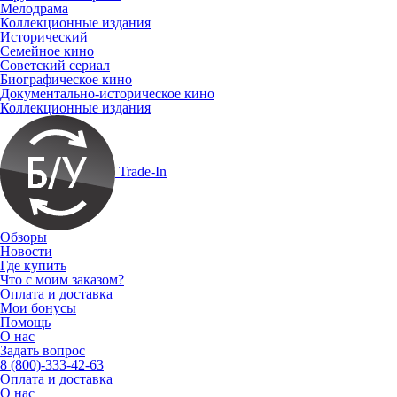
Мелодрама
Коллекционные издания
Исторический
Семейное кино
Советский сериал
Биографическое кино
Документально-историческое кино
Коллекционные издания
Trade-In
Обзоры
Новости
Где купить
Что с моим заказом?
Оплата и доставка
Мои бонусы
Помощь
О нас
Задать вопрос
8 (800)-333-42-63
Оплата и доставка
О нас