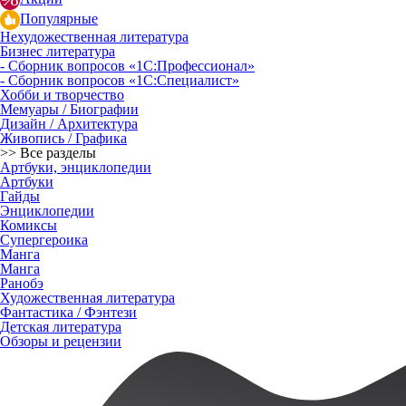
Популярные
Нехудожественная литература
Бизнес литература
- Сборник вопросов «1С:Профессионал»
- Сборник вопросов «1С:Специалист»
Хобби и творчество
Мемуары / Биографии
Дизайн / Архитектура
Живопись / Графика
>> Все разделы
Артбуки, энциклопедии
Артбуки
Гайды
Энциклопедии
Комиксы
Супергероика
Манга
Манга
Ранобэ
Художественная литература
Фантастика / Фэнтези
Детская литература
Обзоры и рецензии