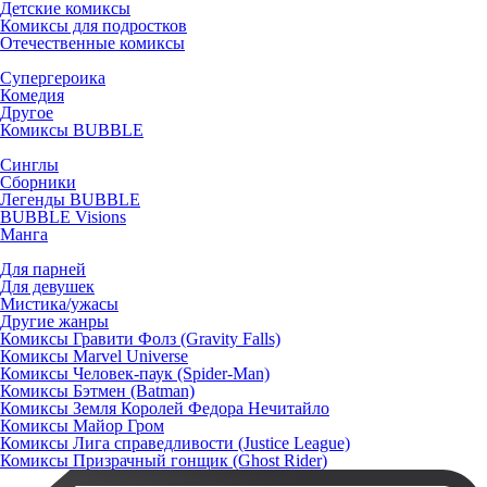
Детские комиксы
Комиксы для подростков
Отечественные комиксы
Супергероика
Комедия
Другое
Комиксы BUBBLE
Синглы
Сборники
Легенды BUBBLE
BUBBLE Visions
Манга
Для парней
Для девушек
Мистика/ужасы
Другие жанры
Комиксы Гравити Фолз (Gravity Falls)
Комиксы Marvel Universe
Комиксы Человек-паук (Spider-Man)
Комиксы Бэтмен (Batman)
Комиксы Земля Королей Федора Нечитайло
Комиксы Майор Гром
Комиксы Лига справедливости (Justice League)
Комиксы Призрачный гонщик (Ghost Rider)