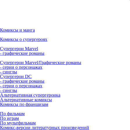
Комиксы и манга
Комиксы о супергероях
Супергерои Marvel
- графические романы
Супергерои Marvel/Графические романы
- серии о персонажах
- синглы
Супергерои DC
- графические романы
- серии о персонажах
- синглы
Альтернативная супергероика
Альтернативные комиксы
Комиксы по франшизам
По фильмам
По играм
По мультфильмам
Комикс-версии литературных произведений