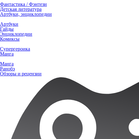
Фантастика / Фэнтези
Детская литература
Артбуки, энциклопедии
Артбуки
Гайды
Энциклопедии
Комиксы
Супергероика
Манга
Манга
Ранобэ
Обзоры и рецензии