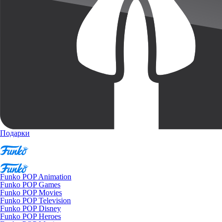
Подарки
Funko POP Animation
Funko POP Games
Funko POP Movies
Funko POP Television
Funko POP Disney
Funko POP Heroes