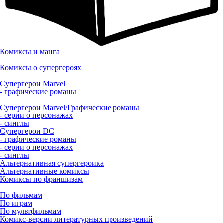
Комиксы и манга
Комиксы о супергероях
Супергерои Marvel
- графические романы
Супергерои Marvel/Графические романы
- серии о персонажах
- синглы
Супергерои DC
- графические романы
- серии о персонажах
- синглы
Альтернативная супергероика
Альтернативные комиксы
Комиксы по франшизам
По фильмам
По играм
По мультфильмам
Комикс-версии литературных произведений