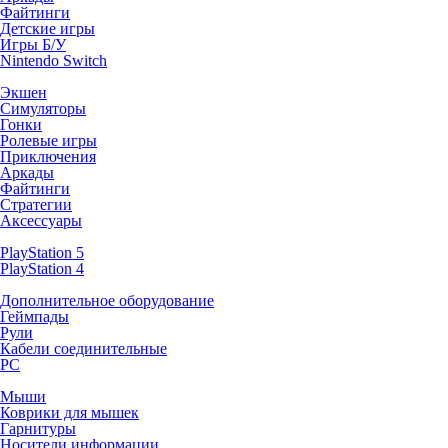
Файтинги
Детские игры
Игры Б/У
Nintendo Switch
Экшен
Симуляторы
Гонки
Ролевые игры
Приключения
Аркады
Файтинги
Стратегии
Аксессуары
PlayStation 5
PlayStation 4
Дополнительное оборудование
Геймпады
Рули
Кабели соединительные
PC
Мыши
Коврики для мышек
Гарнитуры
Носители информации