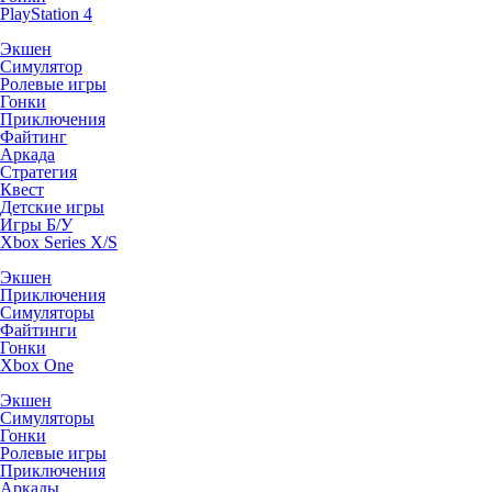
PlayStation 4
Экшен
Симулятор
Ролевые игры
Гонки
Приключения
Файтинг
Аркада
Стратегия
Квест
Детские игры
Игры Б/У
Xbox Series X/S
Экшен
Приключения
Симуляторы
Файтинги
Гонки
Xbox One
Экшен
Симуляторы
Гонки
Ролевые игры
Приключения
Аркады