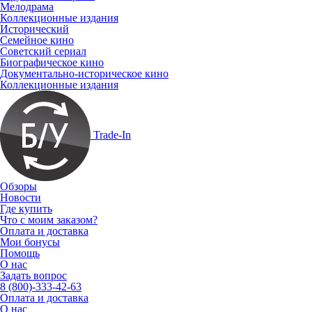
Мелодрама
Коллекционные издания
Исторический
Семейное кино
Советский сериал
Биографическое кино
Документально-историческое кино
Коллекционные издания
Trade-In
Обзоры
Новости
Где купить
Что с моим заказом?
Оплата и доставка
Мои бонусы
Помощь
О нас
Задать вопрос
8 (800)-333-42-63
Оплата и доставка
О нас