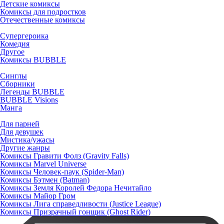
Детские комиксы
Комиксы для подростков
Отечественные комиксы
Супергероика
Комедия
Другое
Комиксы BUBBLE
Синглы
Сборники
Легенды BUBBLE
BUBBLE Visions
Манга
Для парней
Для девушек
Мистика/ужасы
Другие жанры
Комиксы Гравити Фолз (Gravity Falls)
Комиксы Marvel Universe
Комиксы Человек-паук (Spider-Man)
Комиксы Бэтмен (Batman)
Комиксы Земля Королей Федора Нечитайло
Комиксы Майор Гром
Комиксы Лига справедливости (Justice League)
Комиксы Призрачный гонщик (Ghost Rider)