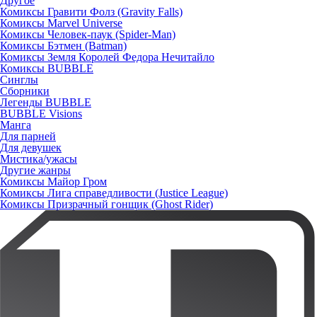
Другое
Комиксы Гравити Фолз (Gravity Falls)
Комиксы Marvel Universe
Комиксы Человек-паук (Spider-Man)
Комиксы Бэтмен (Batman)
Комиксы Земля Королей Федора Нечитайло
Комиксы BUBBLE
Синглы
Сборники
Легенды BUBBLE
BUBBLE Visions
Манга
Для парней
Для девушек
Мистика/ужасы
Другие жанры
Комиксы Майор Гром
Комиксы Лига справедливости (Justice League)
Комиксы Призрачный гонщик (Ghost Rider)