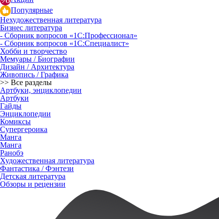
Популярные
Нехудожественная литература
Бизнес литература
- Сборник вопросов «1С:Профессионал»
- Сборник вопросов «1С:Специалист»
Хобби и творчество
Мемуары / Биографии
Дизайн / Архитектура
Живопись / Графика
>> Все разделы
Артбуки, энциклопедии
Артбуки
Гайды
Энциклопедии
Комиксы
Супергероика
Манга
Манга
Ранобэ
Художественная литература
Фантастика / Фэнтези
Детская литература
Обзоры и рецензии