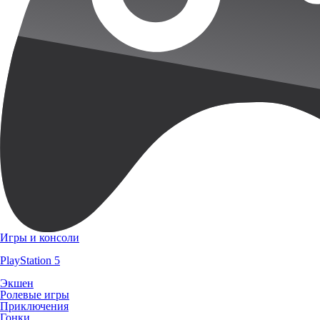
Игры и консоли
PlayStation 5
Экшен
Ролевые игры
Приключения
Гонки