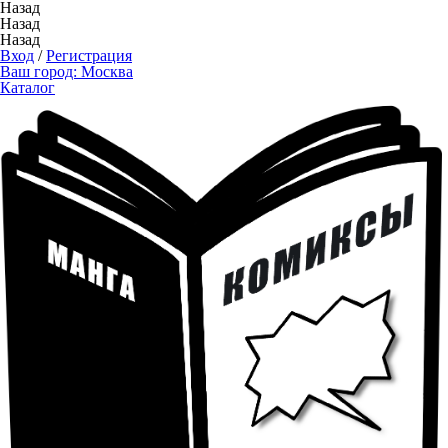
Назад
Назад
Назад
Вход
/
Регистрация
Ваш город:
Москва
Каталог