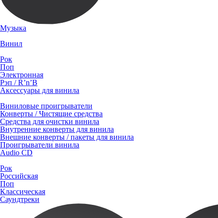
Музыка
Винил
Рок
Поп
Электронная
Рэп / R’n’B
Аксессуары для винила
Виниловые проигрыватели
Конверты / Чистящие средства
Средства для очистки винила
Внутренние конверты для винила
Внешние конверты / пакеты для винила
Проигрыватели винила
Audio CD
Рок
Российская
Поп
Классическая
Саундтреки