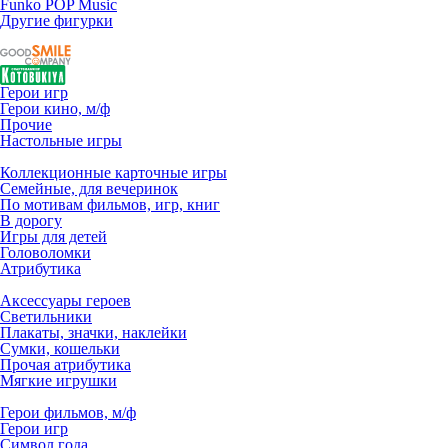
Funko POP Music
Другие фигурки
Герои игр
Герои кино, м/ф
Прочие
Настольные игры
Коллекционные карточные игры
Семейные, для вечеринок
По мотивам фильмов, игр, книг
В дорогу
Игры для детей
Головоломки
Атрибутика
Аксессуары героев
Светильники
Плакаты, значки, наклейки
Сумки, кошельки
Прочая атрибутика
Мягкие игрушки
Герои фильмов, м/ф
Герои игр
Символ года