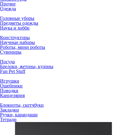
Прочие
Одежда
Головные уборы
Предметы одежды
Наука и хобби
Конструкторы
Научные наборы
Роботы, мини роботы
Сувениры
Посуда
Брелоки, жетоны, кулоны
Fun Pet Stuff
Игрушки
Ошейники
Поводки
Канцелярия
Блокноты, скетчбуки
Закладки
Ручки, карандаши
Тетради