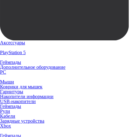
Аксессуары
PlayStation 5
Геймпады
Дополнительное оборудование
PC
Мыши
Коврики для мышек
Гарнитуры
Накопители информации
USB-накопители
Геймпады
Рули
Кабели
Зарядные устройства
Xbox
Геймпады