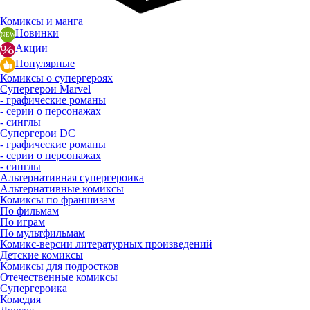
Комиксы и манга
Новинки
Акции
Популярные
Комиксы о супергероях
Супергерои Marvel
- графические романы
- серии о персонажах
- синглы
Супергерои DC
- графические романы
- серии о персонажах
- синглы
Альтернативная супергероика
Альтернативные комиксы
Комиксы по франшизам
По фильмам
По играм
По мультфильмам
Комикс-версии литературных произведений
Детские комиксы
Комиксы для подростков
Отечественные комиксы
Супергероика
Комедия