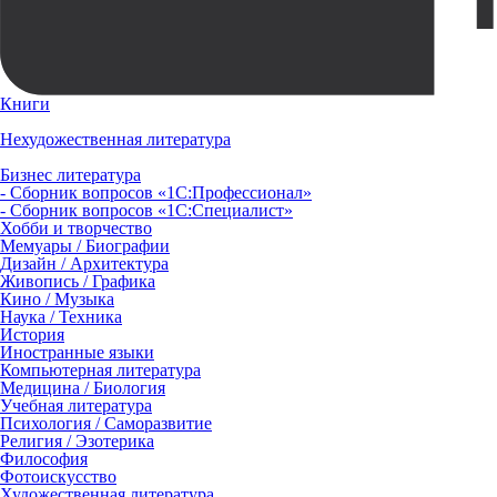
Книги
Нехудожественная литература
Бизнес литература
- Сборник вопросов «1С:Профессионал»
- Сборник вопросов «1С:Специалист»
Хобби и творчество
Мемуары / Биографии
Дизайн / Архитектура
Живопись / Графика
Кино / Музыка
Наука / Техника
История
Иностранные языки
Компьютерная литература
Медицина / Биология
Учебная литература
Психология / Саморазвитие
Религия / Эзотерика
Философия
Фотоискусство
Художественная литература