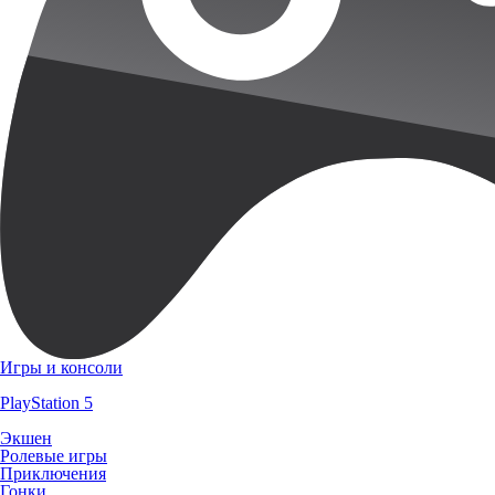
Игры и консоли
PlayStation 5
Экшен
Ролевые игры
Приключения
Гонки