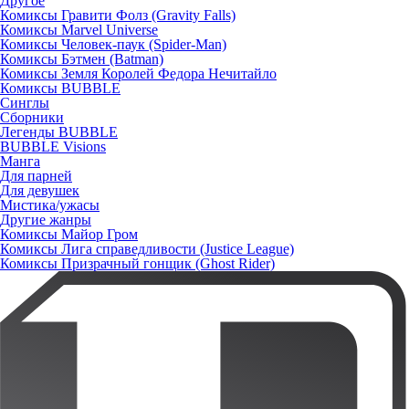
Другое
Комиксы Гравити Фолз (Gravity Falls)
Комиксы Marvel Universe
Комиксы Человек-паук (Spider-Man)
Комиксы Бэтмен (Batman)
Комиксы Земля Королей Федора Нечитайло
Комиксы BUBBLE
Синглы
Сборники
Легенды BUBBLE
BUBBLE Visions
Манга
Для парней
Для девушек
Мистика/ужасы
Другие жанры
Комиксы Майор Гром
Комиксы Лига справедливости (Justice League)
Комиксы Призрачный гонщик (Ghost Rider)