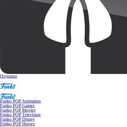
Подарки
Funko POP Animation
Funko POP Games
Funko POP Movies
Funko POP Television
Funko POP Disney
Funko POP Heroes