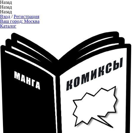
Назад
Назад
Назад
Вход
/
Регистрация
Ваш город:
Москва
Каталог