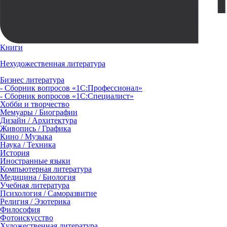
Книги
Нехудожественная литература
Бизнес литература
- Сборник вопросов «1С:Профессионал»
- Сборник вопросов «1С:Специалист»
Хобби и творчество
Мемуары / Биографии
Дизайн / Архитектура
Живопись / Графика
Кино / Музыка
Наука / Техника
История
Иностранные языки
Компьютерная литература
Медицина / Биология
Учебная литература
Психология / Саморазвитие
Религия / Эзотерика
Философия
Фотоискусство
Художественная литература