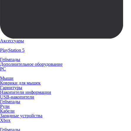
Аксессуары
PlayStation 5
Геймпады
Дополнительное оборудование
PC
Мыши
Коврики для мышек
Гарнитуры
Накопители информации
USB-накопители
Геймпады
Рули
Кабели
Зарядные устройства
Xbox
Геймпады