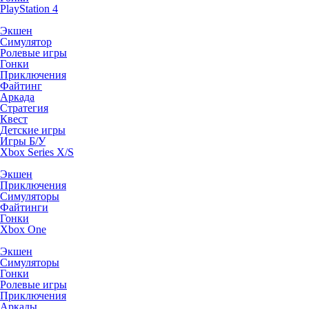
PlayStation 4
Экшен
Симулятор
Ролевые игры
Гонки
Приключения
Файтинг
Аркада
Стратегия
Квест
Детские игры
Игры Б/У
Xbox Series X/S
Экшен
Приключения
Симуляторы
Файтинги
Гонки
Xbox One
Экшен
Симуляторы
Гонки
Ролевые игры
Приключения
Аркады