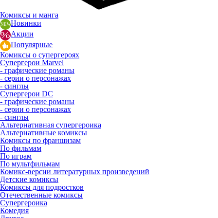
Комиксы и манга
Новинки
Акции
Популярные
Комиксы о супергероях
Супергерои Marvel
- графические романы
- серии о персонажах
- синглы
Супергерои DC
- графические романы
- серии о персонажах
- синглы
Альтернативная супергероика
Альтернативные комиксы
Комиксы по франшизам
По фильмам
По играм
По мультфильмам
Комикс-версии литературных произведений
Детские комиксы
Комиксы для подростков
Отечественные комиксы
Супергероика
Комедия