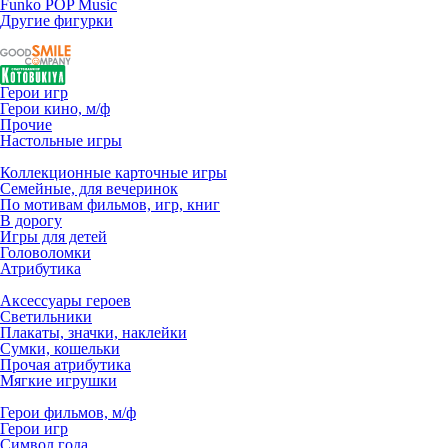
Funko POP Music
Другие фигурки
Герои игр
Герои кино, м/ф
Прочие
Настольные игры
Коллекционные карточные игры
Семейные, для вечеринок
По мотивам фильмов, игр, книг
В дорогу
Игры для детей
Головоломки
Атрибутика
Аксессуары героев
Светильники
Плакаты, значки, наклейки
Сумки, кошельки
Прочая атрибутика
Мягкие игрушки
Герои фильмов, м/ф
Герои игр
Символ года