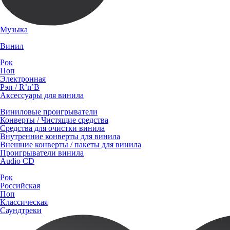
Музыка
Винил
Рок
Поп
Электронная
Рэп / R’n’B
Аксессуары для винила
Виниловые проигрыватели
Конверты / Чистящие средства
Средства для очистки винила
Внутренние конверты для винила
Внешние конверты / пакеты для винила
Проигрыватели винила
Audio CD
Рок
Российская
Поп
Классическая
Саундтреки