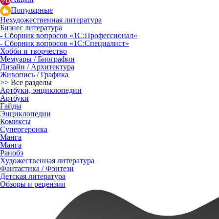
Популярные
Нехудожественная литература
Бизнес литература
- Сборник вопросов «1С:Профессионал»
- Сборник вопросов «1С:Специалист»
Хобби и творчество
Мемуары / Биографии
Дизайн / Архитектура
Живопись / Графика
>> Все разделы
Артбуки, энциклопедии
Артбуки
Гайды
Энциклопедии
Комиксы
Супергероика
Манга
Манга
Ранобэ
Художественная литература
Фантастика / Фэнтези
Детская литература
Обзоры и рецензии