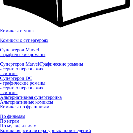
Комиксы и манга
Комиксы о супергероях
Супергерои Marvel
- графические романы
Супергерои Marvel/Графические романы
- серии о персонажах
- синглы
Супергерои DC
- графические романы
- серии о персонажах
- синглы
Альтернативная супергероика
Альтернативные комиксы
Комиксы по франшизам
По фильмам
По играм
По мультфильмам
Комикс-версии литературных произведений