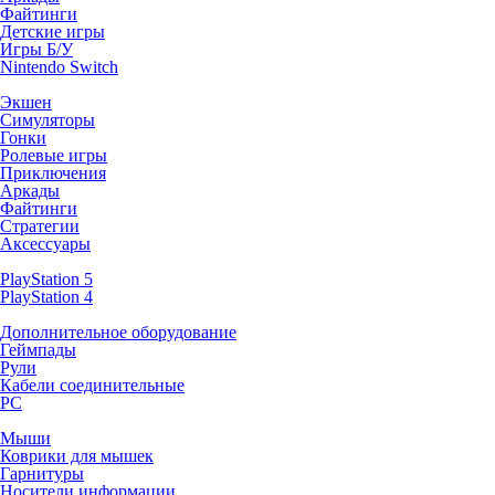
Файтинги
Детские игры
Игры Б/У
Nintendo Switch
Экшен
Симуляторы
Гонки
Ролевые игры
Приключения
Аркады
Файтинги
Стратегии
Аксессуары
PlayStation 5
PlayStation 4
Дополнительное оборудование
Геймпады
Рули
Кабели соединительные
PC
Мыши
Коврики для мышек
Гарнитуры
Носители информации