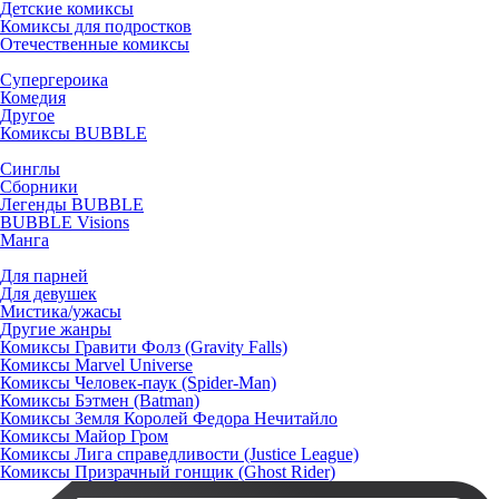
Детские комиксы
Комиксы для подростков
Отечественные комиксы
Супергероика
Комедия
Другое
Комиксы BUBBLE
Синглы
Сборники
Легенды BUBBLE
BUBBLE Visions
Манга
Для парней
Для девушек
Мистика/ужасы
Другие жанры
Комиксы Гравити Фолз (Gravity Falls)
Комиксы Marvel Universe
Комиксы Человек-паук (Spider-Man)
Комиксы Бэтмен (Batman)
Комиксы Земля Королей Федора Нечитайло
Комиксы Майор Гром
Комиксы Лига справедливости (Justice League)
Комиксы Призрачный гонщик (Ghost Rider)