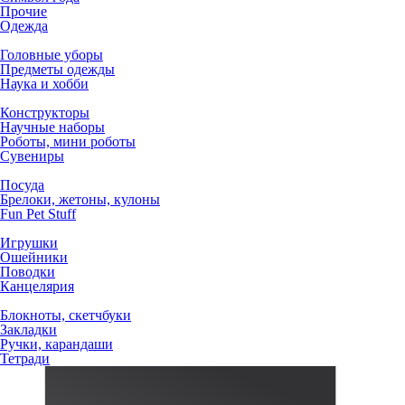
Прочие
Одежда
Головные уборы
Предметы одежды
Наука и хобби
Конструкторы
Научные наборы
Роботы, мини роботы
Сувениры
Посуда
Брелоки, жетоны, кулоны
Fun Pet Stuff
Игрушки
Ошейники
Поводки
Канцелярия
Блокноты, скетчбуки
Закладки
Ручки, карандаши
Тетради