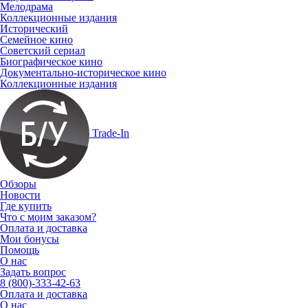
Мелодрама
Коллекционные издания
Исторический
Семейное кино
Советский сериал
Биографическое кино
Документально-историческое кино
Коллекционные издания
Trade-In
Обзоры
Новости
Где купить
Что с моим заказом?
Оплата и доставка
Мои бонусы
Помощь
О нас
Задать вопрос
8 (800)-333-42-63
Оплата и доставка
О нас