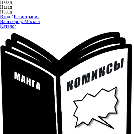
Назад
Назад
Назад
Вход
/
Регистрация
Ваш город:
Москва
Каталог