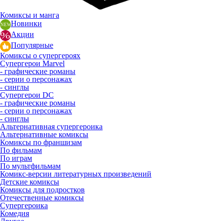
Комиксы и манга
Новинки
Акции
Популярные
Комиксы о супергероях
Супергерои Marvel
- графические романы
- серии о персонажах
- синглы
Супергерои DC
- графические романы
- серии о персонажах
- синглы
Альтернативная супергероика
Альтернативные комиксы
Комиксы по франшизам
По фильмам
По играм
По мультфильмам
Комикс-версии литературных произведений
Детские комиксы
Комиксы для подростков
Отечественные комиксы
Супергероика
Комедия