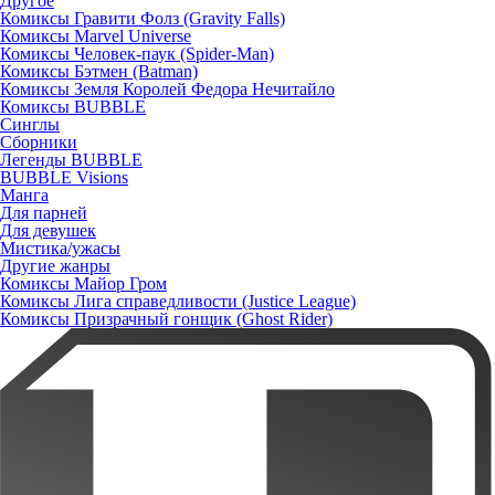
Другое
Комиксы Гравити Фолз (Gravity Falls)
Комиксы Marvel Universe
Комиксы Человек-паук (Spider-Man)
Комиксы Бэтмен (Batman)
Комиксы Земля Королей Федора Нечитайло
Комиксы BUBBLE
Синглы
Сборники
Легенды BUBBLE
BUBBLE Visions
Манга
Для парней
Для девушек
Мистика/ужасы
Другие жанры
Комиксы Майор Гром
Комиксы Лига справедливости (Justice League)
Комиксы Призрачный гонщик (Ghost Rider)