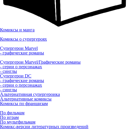
Комиксы и манга
Комиксы о супергероях
Супергерои Marvel
- графические романы
Супергерои Marvel/Графические романы
- серии о персонажах
- синглы
Супергерои DC
- графические романы
- серии о персонажах
- синглы
Альтернативная супергероика
Альтернативные комиксы
Комиксы по франшизам
По фильмам
По играм
По мультфильмам
Комикс-версии литературных произведений