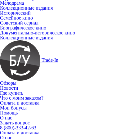
Мелодрама
Коллекционные издания
Исторический
Семейное кино
Советский сериал
Биографическое кино
Документально-историческое кино
Коллекционные издания
Trade-In
Обзоры
Новости
Где купить
Что с моим заказом?
Оплата и доставка
Мои бонусы
Помощь
О нас
Задать вопрос
8 (800)-333-42-63
Оплата и доставка
О нас