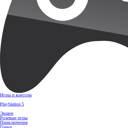
Игры и консоли
PlayStation 5
Экшен
Ролевые игры
Приключения
Гонки