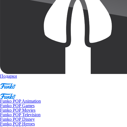
Подарки
Funko POP Animation
Funko POP Games
Funko POP Movies
Funko POP Television
Funko POP Disney
Funko POP Heroes