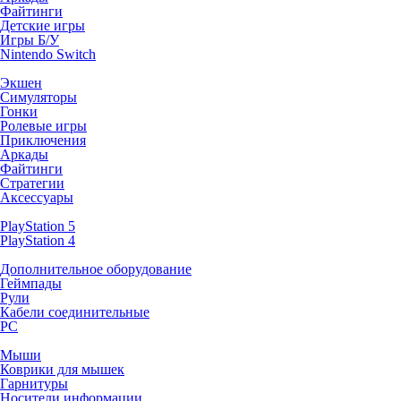
Файтинги
Детские игры
Игры Б/У
Nintendo Switch
Экшен
Симуляторы
Гонки
Ролевые игры
Приключения
Аркады
Файтинги
Стратегии
Аксессуары
PlayStation 5
PlayStation 4
Дополнительное оборудование
Геймпады
Рули
Кабели соединительные
PC
Мыши
Коврики для мышек
Гарнитуры
Носители информации