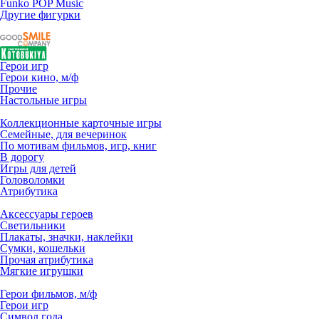
Funko POP Music
Другие фигурки
Герои игр
Герои кино, м/ф
Прочие
Настольные игры
Коллекционные карточные игры
Семейные, для вечеринок
По мотивам фильмов, игр, книг
В дорогу
Игры для детей
Головоломки
Атрибутика
Аксессуары героев
Светильники
Плакаты, значки, наклейки
Сумки, кошельки
Прочая атрибутика
Мягкие игрушки
Герои фильмов, м/ф
Герои игр
Символ года