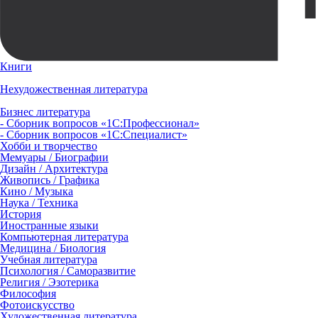
Книги
Нехудожественная литература
Бизнес литература
- Сборник вопросов «1С:Профессионал»
- Сборник вопросов «1С:Специалист»
Хобби и творчество
Мемуары / Биографии
Дизайн / Архитектура
Живопись / Графика
Кино / Музыка
Наука / Техника
История
Иностранные языки
Компьютерная литература
Медицина / Биология
Учебная литература
Психология / Саморазвитие
Религия / Эзотерика
Философия
Фотоискусство
Художественная литература