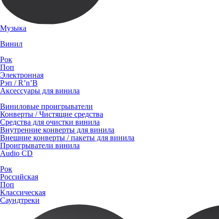
Музыка
Винил
Рок
Поп
Электронная
Рэп / R’n’B
Аксессуары для винила
Виниловые проигрыватели
Конверты / Чистящие средства
Средства для очистки винила
Внутренние конверты для винила
Внешние конверты / пакеты для винила
Проигрыватели винила
Audio CD
Рок
Российская
Поп
Классическая
Саундтреки