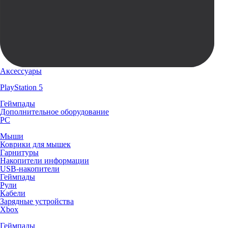
Аксессуары
PlayStation 5
Геймпады
Дополнительное оборудование
PC
Мыши
Коврики для мышек
Гарнитуры
Накопители информации
USB-накопители
Геймпады
Рули
Кабели
Зарядные устройства
Xbox
Геймпады