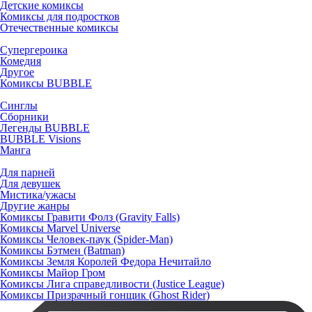
Детские комиксы
Комиксы для подростков
Отечественные комиксы
Супергероика
Комедия
Другое
Комиксы BUBBLE
Синглы
Сборники
Легенды BUBBLE
BUBBLE Visions
Манга
Для парней
Для девушек
Мистика/ужасы
Другие жанры
Комиксы Гравити Фолз (Gravity Falls)
Комиксы Marvel Universe
Комиксы Человек-паук (Spider-Man)
Комиксы Бэтмен (Batman)
Комиксы Земля Королей Федора Нечитайло
Комиксы Майор Гром
Комиксы Лига справедливости (Justice League)
Комиксы Призрачный гонщик (Ghost Rider)