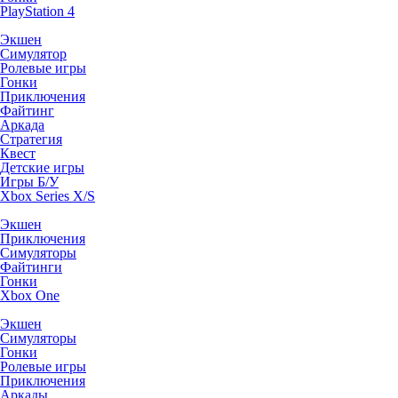
PlayStation 4
Экшен
Симулятор
Ролевые игры
Гонки
Приключения
Файтинг
Аркада
Стратегия
Квест
Детские игры
Игры Б/У
Xbox Series X/S
Экшен
Приключения
Симуляторы
Файтинги
Гонки
Xbox One
Экшен
Симуляторы
Гонки
Ролевые игры
Приключения
Аркады