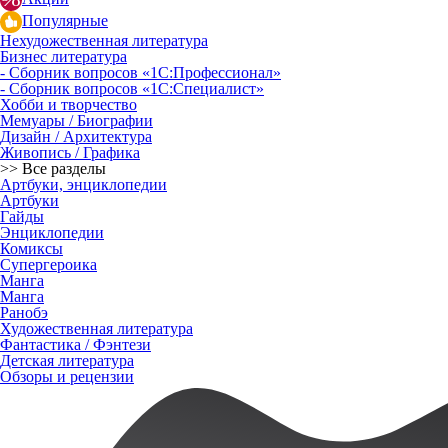
Популярные
Нехудожественная литература
Бизнес литература
- Сборник вопросов «1С:Профессионал»
- Сборник вопросов «1С:Специалист»
Хобби и творчество
Мемуары / Биографии
Дизайн / Архитектура
Живопись / Графика
>> Все разделы
Артбуки, энциклопедии
Артбуки
Гайды
Энциклопедии
Комиксы
Супергероика
Манга
Манга
Ранобэ
Художественная литература
Фантастика / Фэнтези
Детская литература
Обзоры и рецензии