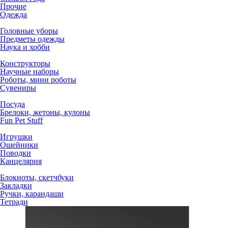
Прочие
Одежда
Головные уборы
Предметы одежды
Наука и хобби
Конструкторы
Научные наборы
Роботы, мини роботы
Сувениры
Посуда
Брелоки, жетоны, кулоны
Fun Pet Stuff
Игрушки
Ошейники
Поводки
Канцелярия
Блокноты, скетчбуки
Закладки
Ручки, карандаши
Тетради