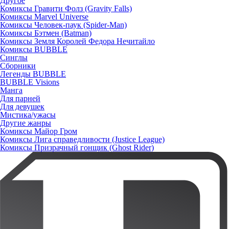
Другое
Комиксы Гравити Фолз (Gravity Falls)
Комиксы Marvel Universe
Комиксы Человек-паук (Spider-Man)
Комиксы Бэтмен (Batman)
Комиксы Земля Королей Федора Нечитайло
Комиксы BUBBLE
Синглы
Сборники
Легенды BUBBLE
BUBBLE Visions
Манга
Для парней
Для девушек
Мистика/ужасы
Другие жанры
Комиксы Майор Гром
Комиксы Лига справедливости (Justice League)
Комиксы Призрачный гонщик (Ghost Rider)