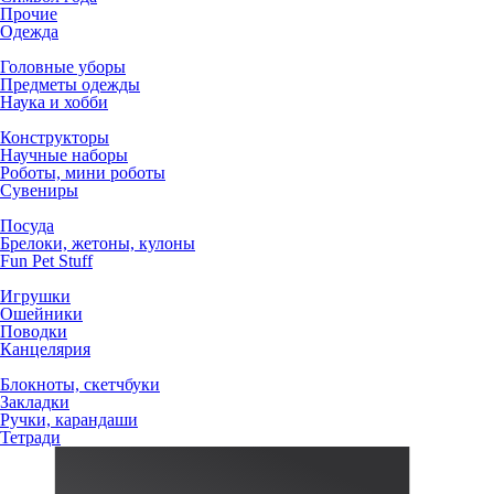
Прочие
Одежда
Головные уборы
Предметы одежды
Наука и хобби
Конструкторы
Научные наборы
Роботы, мини роботы
Сувениры
Посуда
Брелоки, жетоны, кулоны
Fun Pet Stuff
Игрушки
Ошейники
Поводки
Канцелярия
Блокноты, скетчбуки
Закладки
Ручки, карандаши
Тетради