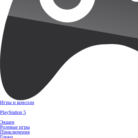
Игры и консоли
PlayStation 5
Экшен
Ролевые игры
Приключения
Гонки