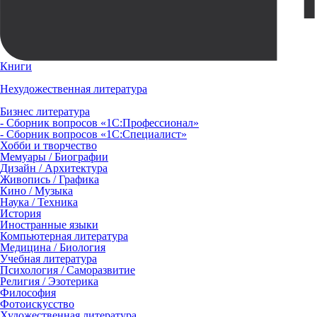
Книги
Нехудожественная литература
Бизнес литература
- Сборник вопросов «1С:Профессионал»
- Сборник вопросов «1С:Специалист»
Хобби и творчество
Мемуары / Биографии
Дизайн / Архитектура
Живопись / Графика
Кино / Музыка
Наука / Техника
История
Иностранные языки
Компьютерная литература
Медицина / Биология
Учебная литература
Психология / Саморазвитие
Религия / Эзотерика
Философия
Фотоискусство
Художественная литература