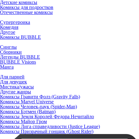
Детские комиксы
Комиксы для подростков
Отечественные комиксы
Супергероика
Комедия
Другое
Комиксы BUBBLE
Синглы
Сборники
Легенды BUBBLE
BUBBLE Visions
Манга
Для парней
Для девушек
Мистика/ужасы
Другие жанры
Комиксы Гравити Фолз (Gravity Falls)
Комиксы Marvel Universe
Комиксы Человек-паук (Spider-Man)
Комиксы Бэтмен (Batman)
Комиксы Земля Королей Федора Нечитайло
Комиксы Майор Гром
Комиксы Лига справедливости (Justice League)
Комиксы Призрачный гонщик (Ghost Rider)