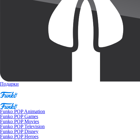
Подарки
Funko POP Animation
Funko POP Games
Funko POP Movies
Funko POP Television
Funko POP Disney
Funko POP Heroes