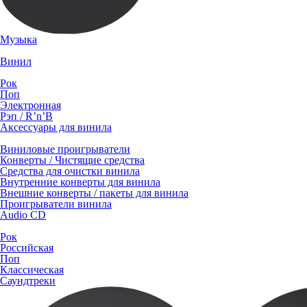
Музыка
Винил
Рок
Поп
Электронная
Рэп / R’n’B
Аксессуары для винила
Виниловые проигрыватели
Конверты / Чистящие средства
Средства для очистки винила
Внутренние конверты для винила
Внешние конверты / пакеты для винила
Проигрыватели винила
Audio CD
Рок
Российская
Поп
Классическая
Саундтреки