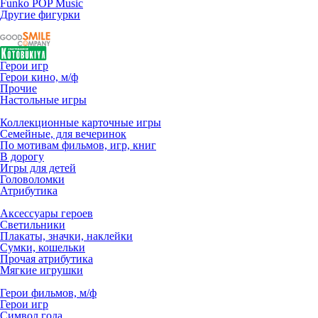
Funko POP Music
Другие фигурки
Герои игр
Герои кино, м/ф
Прочие
Настольные игры
Коллекционные карточные игры
Семейные, для вечеринок
По мотивам фильмов, игр, книг
В дорогу
Игры для детей
Головоломки
Атрибутика
Аксессуары героев
Светильники
Плакаты, значки, наклейки
Сумки, кошельки
Прочая атрибутика
Мягкие игрушки
Герои фильмов, м/ф
Герои игр
Символ года