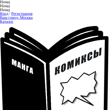
Назад
Назад
Назад
Вход
/
Регистрация
Ваш город:
Москва
Каталог