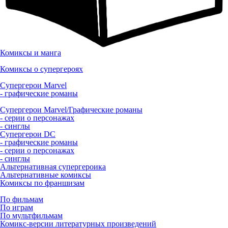
Комиксы и манга
Комиксы о супергероях
Супергерои Marvel
- графические романы
Супергерои Marvel/Графические романы
- серии о персонажах
- синглы
Супергерои DC
- графические романы
- серии о персонажах
- синглы
Альтернативная супергероика
Альтернативные комиксы
Комиксы по франшизам
По фильмам
По играм
По мультфильмам
Комикс-версии литературных произведений