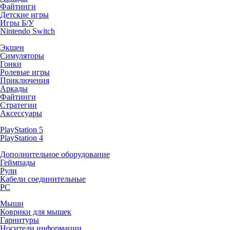
Файтинги
Детские игры
Игры Б/У
Nintendo Switch
Экшен
Симуляторы
Гонки
Ролевые игры
Приключения
Аркады
Файтинги
Стратегии
Аксессуары
PlayStation 5
PlayStation 4
Дополнительное оборудование
Геймпады
Рули
Кабели соединительные
PC
Мыши
Коврики для мышек
Гарнитуры
Носители информации