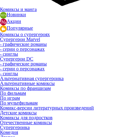
Комиксы и манга
Новинки
Акции
Популярные
Комиксы о супергероях
Супергерои Marvel
- графические романы
- серии о персонажах
- синглы
Супергерои DC
- графические романы
- серии о персонажах
- синглы
Альтернативная супергероика
Альтернативные комиксы
Комиксы по франшизам
По фильмам
По играм
По мультфильмам
Комикс-версии литературных произведений
Детские комиксы
Комиксы для подростков
Отечественные комиксы
Супергероика
Комедия