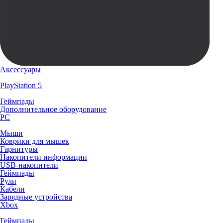
Аксессуары
PlayStation 5
Геймпады
Дополнительное оборудование
PC
Мыши
Коврики для мышек
Гарнитуры
Накопители информации
USB-накопители
Геймпады
Рули
Кабели
Зарядные устройства
Xbox
Геймпады