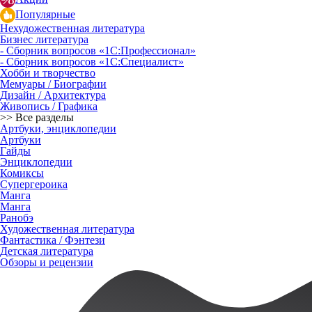
Популярные
Нехудожественная литература
Бизнес литература
- Сборник вопросов «1С:Профессионал»
- Сборник вопросов «1С:Специалист»
Хобби и творчество
Мемуары / Биографии
Дизайн / Архитектура
Живопись / Графика
>> Все разделы
Артбуки, энциклопедии
Артбуки
Гайды
Энциклопедии
Комиксы
Супергероика
Манга
Манга
Ранобэ
Художественная литература
Фантастика / Фэнтези
Детская литература
Обзоры и рецензии