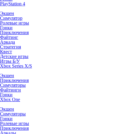
PlayStation 4
Экшен
Симулятор
Ролевые игры
Гонки
Приключения
Файтинг
Аркада
Стратегия
Квест
Детские игры
Игры Б/У
Xbox Series X/S
Экшен
Приключения
Симуляторы
Файтинги
Гонки
Xbox One
Экшен
Симуляторы
Гонки
Ролевые игры
Приключения
Аркады