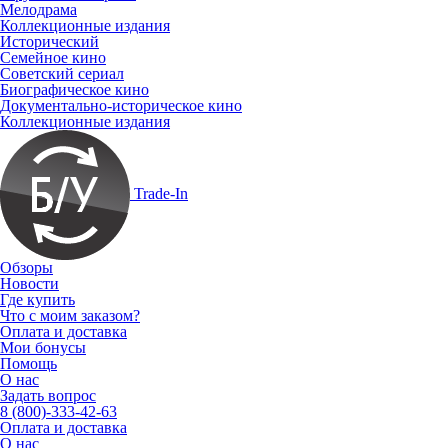
Мелодрама
Коллекционные издания
Исторический
Семейное кино
Советский сериал
Биографическое кино
Документально-историческое кино
Коллекционные издания
Trade-In
Обзоры
Новости
Где купить
Что с моим заказом?
Оплата и доставка
Мои бонусы
Помощь
О нас
Задать вопрос
8 (800)-333-42-63
Оплата и доставка
О нас