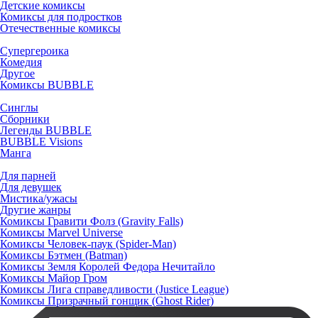
Детские комиксы
Комиксы для подростков
Отечественные комиксы
Супергероика
Комедия
Другое
Комиксы BUBBLE
Синглы
Сборники
Легенды BUBBLE
BUBBLE Visions
Манга
Для парней
Для девушек
Мистика/ужасы
Другие жанры
Комиксы Гравити Фолз (Gravity Falls)
Комиксы Marvel Universe
Комиксы Человек-паук (Spider-Man)
Комиксы Бэтмен (Batman)
Комиксы Земля Королей Федора Нечитайло
Комиксы Майор Гром
Комиксы Лига справедливости (Justice League)
Комиксы Призрачный гонщик (Ghost Rider)