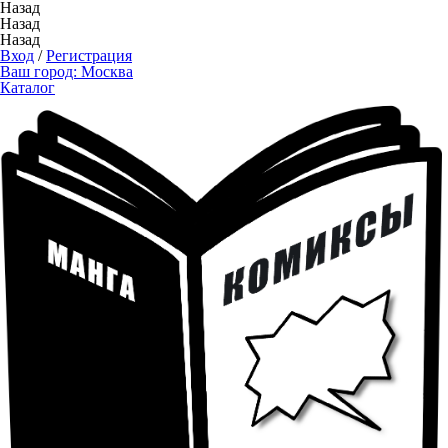
Назад
Назад
Назад
Вход
/
Регистрация
Ваш город:
Москва
Каталог