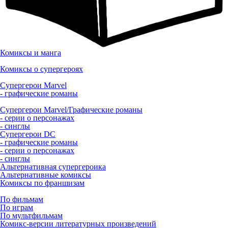
Комиксы и манга
Комиксы о супергероях
Супергерои Marvel
- графические романы
Супергерои Marvel/Графические романы
- серии о персонажах
- синглы
Супергерои DC
- графические романы
- серии о персонажах
- синглы
Альтернативная супергероика
Альтернативные комиксы
Комиксы по франшизам
По фильмам
По играм
По мультфильмам
Комикс-версии литературных произведений