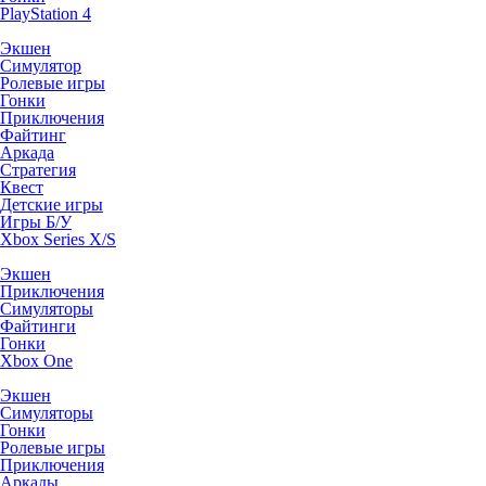
PlayStation 4
Экшен
Симулятор
Ролевые игры
Гонки
Приключения
Файтинг
Аркада
Стратегия
Квест
Детские игры
Игры Б/У
Xbox Series X/S
Экшен
Приключения
Симуляторы
Файтинги
Гонки
Xbox One
Экшен
Симуляторы
Гонки
Ролевые игры
Приключения
Аркады