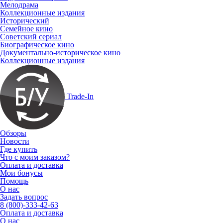
Мелодрама
Коллекционные издания
Исторический
Семейное кино
Советский сериал
Биографическое кино
Документально-историческое кино
Коллекционные издания
Trade-In
Обзоры
Новости
Где купить
Что с моим заказом?
Оплата и доставка
Мои бонусы
Помощь
О нас
Задать вопрос
8 (800)-333-42-63
Оплата и доставка
О нас