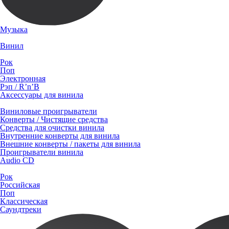
Музыка
Винил
Рок
Поп
Электронная
Рэп / R’n’B
Аксессуары для винила
Виниловые проигрыватели
Конверты / Чистящие средства
Средства для очистки винила
Внутренние конверты для винила
Внешние конверты / пакеты для винила
Проигрыватели винила
Audio CD
Рок
Российская
Поп
Классическая
Саундтреки