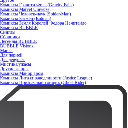
Другое
Комиксы Гравити Фолз (Gravity Falls)
Комиксы Marvel Universe
Комиксы Человек-паук (Spider-Man)
Комиксы Бэтмен (Batman)
Комиксы Земля Королей Федора Нечитайло
Комиксы BUBBLE
Синглы
Сборники
Легенды BUBBLE
BUBBLE Visions
Манга
Для парней
Для девушек
Мистика/ужасы
Другие жанры
Комиксы Майор Гром
Комиксы Лига справедливости (Justice League)
Комиксы Призрачный гонщик (Ghost Rider)