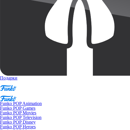
Подарки
Funko POP Animation
Funko POP Games
Funko POP Movies
Funko POP Television
Funko POP Disney
Funko POP Heroes