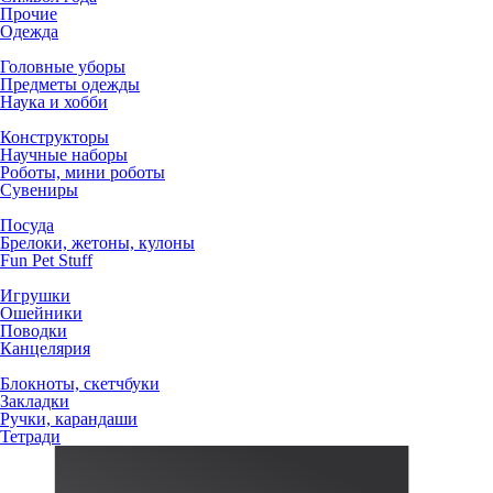
Прочие
Одежда
Головные уборы
Предметы одежды
Наука и хобби
Конструкторы
Научные наборы
Роботы, мини роботы
Сувениры
Посуда
Брелоки, жетоны, кулоны
Fun Pet Stuff
Игрушки
Ошейники
Поводки
Канцелярия
Блокноты, скетчбуки
Закладки
Ручки, карандаши
Тетради