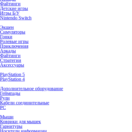
Файтинги
Детские игры
Игры Б/У
Nintendo Switch
Экшен
Симуляторы
Гонки
Ролевые игры
Приключения
Аркады
Файтинги
Стратегии
Аксессуары
PlayStation 5
PlayStation 4
Дополнительное оборудование
Геймпады
Рули
Кабели соединительные
PC
Мыши
Коврики для мышек
Гарнитуры
Носители информации