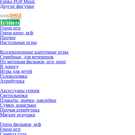
Funko POP Music
Другие фигурки
Герои игр
Герои кино, м/ф
Прочие
Настольные игры
Коллекционные карточные игры
Семейные, для вечеринок
По мотивам фильмов, игр, книг
В дорогу
Игры для детей
Головоломки
Атрибутика
Аксессуары героев
Светильники
Плакаты, значки, наклейки
Сумки, кошельки
Прочая атрибутика
Мягкие игрушки
Герои фильмов, м/ф
Герои игр
Символ года