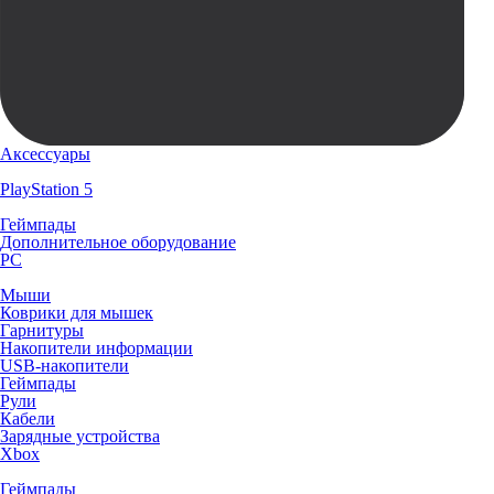
Аксессуары
PlayStation 5
Геймпады
Дополнительное оборудование
PC
Мыши
Коврики для мышек
Гарнитуры
Накопители информации
USB-накопители
Геймпады
Рули
Кабели
Зарядные устройства
Xbox
Геймпады