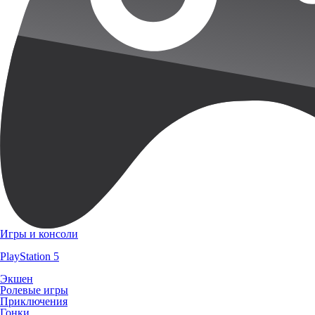
Игры и консоли
PlayStation 5
Экшен
Ролевые игры
Приключения
Гонки