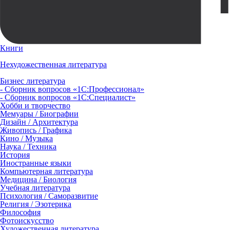
Книги
Нехудожественная литература
Бизнес литература
- Сборник вопросов «1С:Профессионал»
- Сборник вопросов «1С:Специалист»
Хобби и творчество
Мемуары / Биографии
Дизайн / Архитектура
Живопись / Графика
Кино / Музыка
Наука / Техника
История
Иностранные языки
Компьютерная литература
Медицина / Биология
Учебная литература
Психология / Саморазвитие
Религия / Эзотерика
Философия
Фотоискусство
Художественная литература