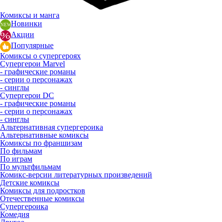
Комиксы и манга
Новинки
Акции
Популярные
Комиксы о супергероях
Супергерои Marvel
- графические романы
- серии о персонажах
- синглы
Супергерои DC
- графические романы
- серии о персонажах
- синглы
Альтернативная супергероика
Альтернативные комиксы
Комиксы по франшизам
По фильмам
По играм
По мультфильмам
Комикс-версии литературных произведений
Детские комиксы
Комиксы для подростков
Отечественные комиксы
Супергероика
Комедия