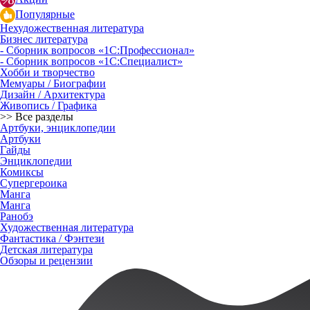
Популярные
Нехудожественная литература
Бизнес литература
- Сборник вопросов «1С:Профессионал»
- Сборник вопросов «1С:Специалист»
Хобби и творчество
Мемуары / Биографии
Дизайн / Архитектура
Живопись / Графика
>> Все разделы
Артбуки, энциклопедии
Артбуки
Гайды
Энциклопедии
Комиксы
Супергероика
Манга
Манга
Ранобэ
Художественная литература
Фантастика / Фэнтези
Детская литература
Обзоры и рецензии