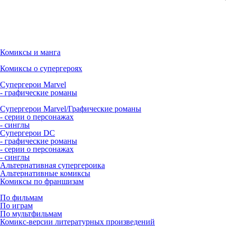
Комиксы и манга
Комиксы о супергероях
Супергерои Marvel
- графические романы
Супергерои Marvel/Графические романы
- серии о персонажах
- синглы
Супергерои DC
- графические романы
- серии о персонажах
- синглы
Альтернативная супергероика
Альтернативные комиксы
Комиксы по франшизам
По фильмам
По играм
По мультфильмам
Комикс-версии литературных произведений