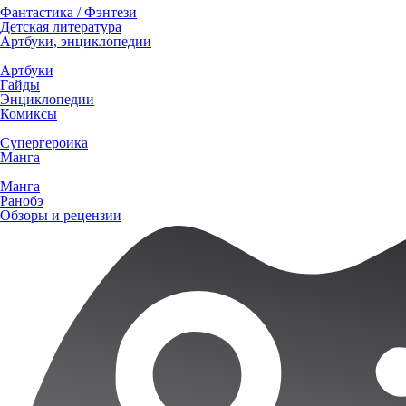
Фантастика / Фэнтези
Детская литература
Артбуки, энциклопедии
Артбуки
Гайды
Энциклопедии
Комиксы
Супергероика
Манга
Манга
Ранобэ
Обзоры и рецензии