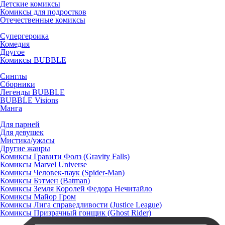
Детские комиксы
Комиксы для подростков
Отечественные комиксы
Супергероика
Комедия
Другое
Комиксы BUBBLE
Синглы
Сборники
Легенды BUBBLE
BUBBLE Visions
Манга
Для парней
Для девушек
Мистика/ужасы
Другие жанры
Комиксы Гравити Фолз (Gravity Falls)
Комиксы Marvel Universe
Комиксы Человек-паук (Spider-Man)
Комиксы Бэтмен (Batman)
Комиксы Земля Королей Федора Нечитайло
Комиксы Майор Гром
Комиксы Лига справедливости (Justice League)
Комиксы Призрачный гонщик (Ghost Rider)