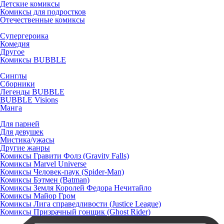
Детские комиксы
Комиксы для подростков
Отечественные комиксы
Супергероика
Комедия
Другое
Комиксы BUBBLE
Синглы
Сборники
Легенды BUBBLE
BUBBLE Visions
Манга
Для парней
Для девушек
Мистика/ужасы
Другие жанры
Комиксы Гравити Фолз (Gravity Falls)
Комиксы Marvel Universe
Комиксы Человек-паук (Spider-Man)
Комиксы Бэтмен (Batman)
Комиксы Земля Королей Федора Нечитайло
Комиксы Майор Гром
Комиксы Лига справедливости (Justice League)
Комиксы Призрачный гонщик (Ghost Rider)