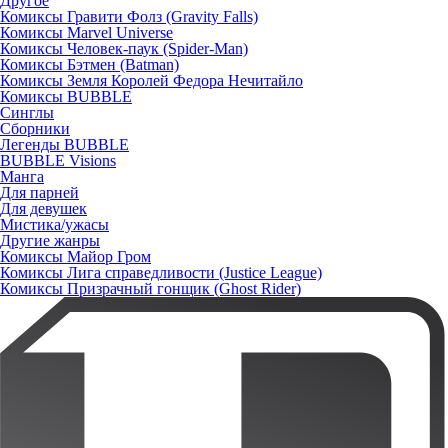
Другое
Комиксы Гравити Фолз (Gravity Falls)
Комиксы Marvel Universe
Комиксы Человек-паук (Spider-Man)
Комиксы Бэтмен (Batman)
Комиксы Земля Королей Федора Нечитайло
Комиксы BUBBLE
Синглы
Сборники
Легенды BUBBLE
BUBBLE Visions
Манга
Для парней
Для девушек
Мистика/ужасы
Другие жанры
Комиксы Майор Гром
Комиксы Лига справедливости (Justice League)
Комиксы Призрачный гонщик (Ghost Rider)