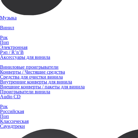
Музыка
Винил
Рок
Поп
Электронная
Рэп / R’n’B
Аксессуары для винила
Виниловые проигрыватели
Конверты / Чистящие средства
Средства для очистки винила
Внутренние конверты для винила
Внешние конверты / пакеты для винила
Проигрыватели винила
Audio CD
Рок
Российская
Поп
Классическая
Саундтреки