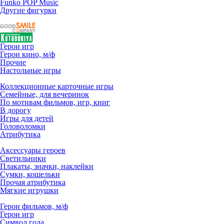
Funko POP Music
Другие фигурки
Герои игр
Герои кино, м/ф
Прочие
Настольные игры
Коллекционные карточные игры
Семейные, для вечеринок
По мотивам фильмов, игр, книг
В дорогу
Игры для детей
Головоломки
Атрибутика
Аксессуары героев
Светильники
Плакаты, значки, наклейки
Сумки, кошельки
Прочая атрибутика
Мягкие игрушки
Герои фильмов, м/ф
Герои игр
Символ года