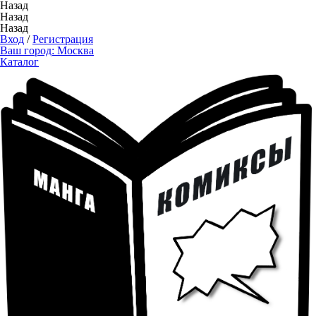
Назад
Назад
Назад
Вход
/
Регистрация
Ваш город:
Москва
Каталог