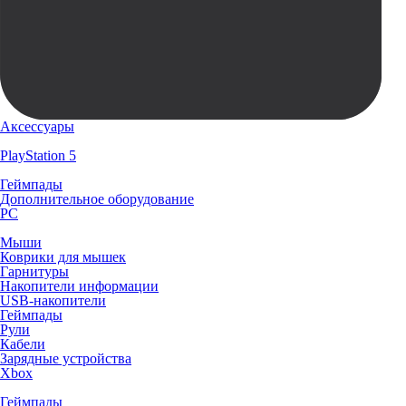
Аксессуары
PlayStation 5
Геймпады
Дополнительное оборудование
PC
Мыши
Коврики для мышек
Гарнитуры
Накопители информации
USB-накопители
Геймпады
Рули
Кабели
Зарядные устройства
Xbox
Геймпады