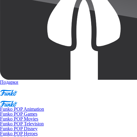
Подарки
Funko POP Animation
Funko POP Games
Funko POP Movies
Funko POP Television
Funko POP Disney
Funko POP Heroes