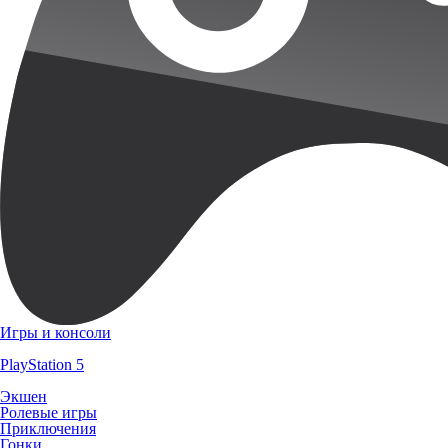
Игры и консоли
PlayStation 5
Экшен
Ролевые игры
Приключения
Гонки