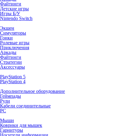
Файтинги
Детские игры
Игры Б/У
Nintendo Switch
Экшен
Симуляторы
Гонки
Ролевые игры
Приключения
Аркады
Файтинги
Стратегии
Аксессуары
PlayStation 5
PlayStation 4
Дополнительное оборудование
Геймпады
Рули
Кабели соединительные
PC
Мыши
Коврики для мышек
Гарнитуры
Носители информации