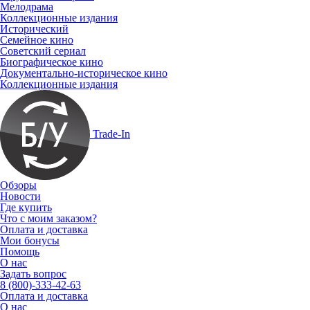
Мелодрама
Коллекционные издания
Исторический
Семейное кино
Советский сериал
Биографическое кино
Документально-историческое кино
Коллекционные издания
Trade-In
Обзоры
Новости
Где купить
Что с моим заказом?
Оплата и доставка
Мои бонусы
Помощь
О нас
Задать вопрос
8 (800)-333-42-63
Оплата и доставка
О нас