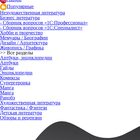
Популярные
Нехудожественная литература
Бизнес литература
- Сборник вопросов «1С:Профессионал»
- Сборник вопросов «1С:Специалист»
Хобби и творчество
Мемуары / Биографии
Дизайн / Архитектура
Живопись / Графика
>> Все разделы
Артбуки, энциклопедии
Артбуки
Гайды
Энциклопедии
Комиксы
Супергероика
Манга
Манга
Ранобэ
Художественная литература
Фантастика / Фэнтези
Детская литература
Обзоры и рецензии