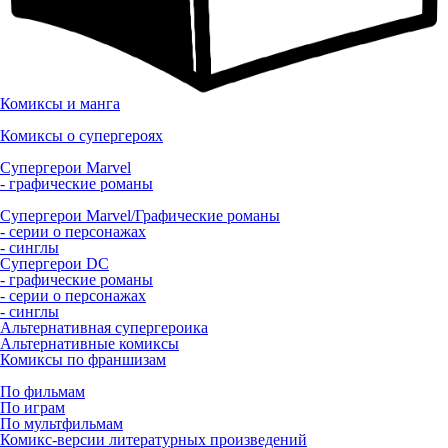
Комиксы и манга
Комиксы о супергероях
Супергерои Marvel
- графические романы
Супергерои Marvel/Графические романы
- серии о персонажах
- синглы
Супергерои DC
- графические романы
- серии о персонажах
- синглы
Альтернативная супергероика
Альтернативные комиксы
Комиксы по франшизам
По фильмам
По играм
По мультфильмам
Комикс-версии литературных произведений