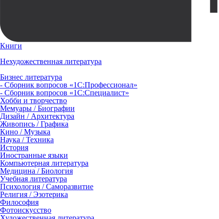
Книги
Нехудожественная литература
Бизнес литература
- Сборник вопросов «1С:Профессионал»
- Сборник вопросов «1С:Специалист»
Хобби и творчество
Мемуары / Биографии
Дизайн / Архитектура
Живопись / Графика
Кино / Музыка
Наука / Техника
История
Иностранные языки
Компьютерная литература
Медицина / Биология
Учебная литература
Психология / Саморазвитие
Религия / Эзотерика
Философия
Фотоискусство
Художественная литература