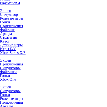
PlayStation 4
Экшен
Симулятор
Ролевые игры
Гонки
Приключения
Файтинг
Аркада
Стратегия
Квест
Детские игры
Игры Б/У
Xbox Series X/S
Экшен
Приключения
Симуляторы
Файтинги
Гонки
Xbox One
Экшен
Симуляторы
Гонки
Ролевые игры
Приключения
Аркады