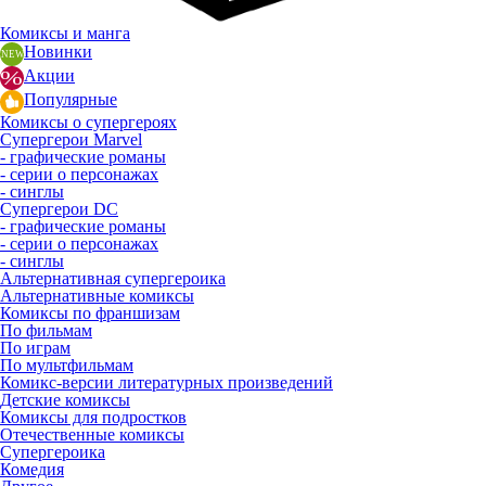
Комиксы и манга
Новинки
Акции
Популярные
Комиксы о супергероях
Супергерои Marvel
- графические романы
- серии о персонажах
- синглы
Супергерои DC
- графические романы
- серии о персонажах
- синглы
Альтернативная супергероика
Альтернативные комиксы
Комиксы по франшизам
По фильмам
По играм
По мультфильмам
Комикс-версии литературных произведений
Детские комиксы
Комиксы для подростков
Отечественные комиксы
Супергероика
Комедия