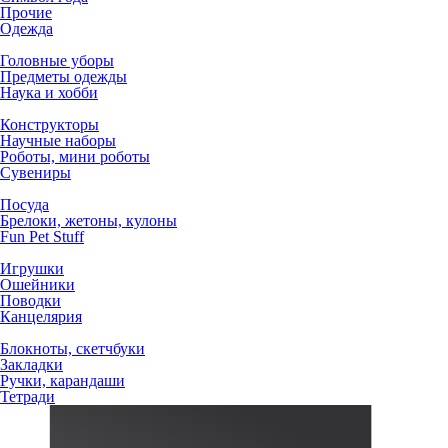
Прочие
Одежда
Головные уборы
Предметы одежды
Наука и хобби
Конструкторы
Научные наборы
Роботы, мини роботы
Сувениры
Посуда
Брелоки, жетоны, кулоны
Fun Pet Stuff
Игрушки
Ошейники
Поводки
Канцелярия
Блокноты, скетчбуки
Закладки
Ручки, карандаши
Тетради