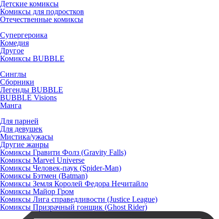
Детские комиксы
Комиксы для подростков
Отечественные комиксы
Супергероика
Комедия
Другое
Комиксы BUBBLE
Синглы
Сборники
Легенды BUBBLE
BUBBLE Visions
Манга
Для парней
Для девушек
Мистика/ужасы
Другие жанры
Комиксы Гравити Фолз (Gravity Falls)
Комиксы Marvel Universe
Комиксы Человек-паук (Spider-Man)
Комиксы Бэтмен (Batman)
Комиксы Земля Королей Федора Нечитайло
Комиксы Майор Гром
Комиксы Лига справедливости (Justice League)
Комиксы Призрачный гонщик (Ghost Rider)