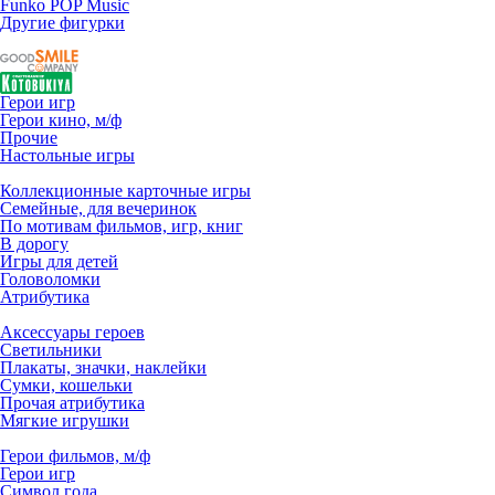
Funko POP Music
Другие фигурки
Герои игр
Герои кино, м/ф
Прочие
Настольные игры
Коллекционные карточные игры
Семейные, для вечеринок
По мотивам фильмов, игр, книг
В дорогу
Игры для детей
Головоломки
Атрибутика
Аксессуары героев
Светильники
Плакаты, значки, наклейки
Сумки, кошельки
Прочая атрибутика
Мягкие игрушки
Герои фильмов, м/ф
Герои игр
Символ года