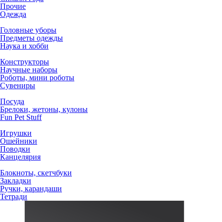
Прочие
Одежда
Головные уборы
Предметы одежды
Наука и хобби
Конструкторы
Научные наборы
Роботы, мини роботы
Сувениры
Посуда
Брелоки, жетоны, кулоны
Fun Pet Stuff
Игрушки
Ошейники
Поводки
Канцелярия
Блокноты, скетчбуки
Закладки
Ручки, карандаши
Тетради