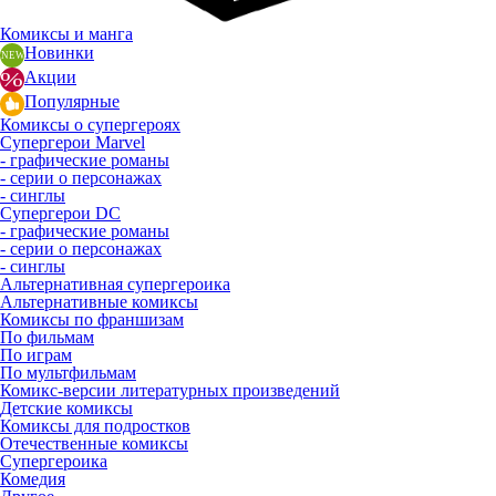
Комиксы и манга
Новинки
Акции
Популярные
Комиксы о супергероях
Супергерои Marvel
- графические романы
- серии о персонажах
- синглы
Супергерои DC
- графические романы
- серии о персонажах
- синглы
Альтернативная супергероика
Альтернативные комиксы
Комиксы по франшизам
По фильмам
По играм
По мультфильмам
Комикс-версии литературных произведений
Детские комиксы
Комиксы для подростков
Отечественные комиксы
Супергероика
Комедия