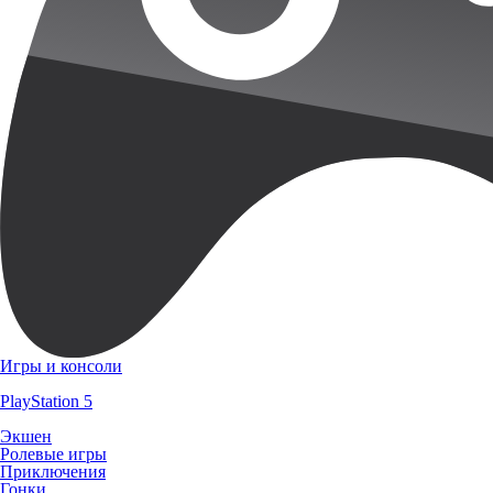
Игры и консоли
PlayStation 5
Экшен
Ролевые игры
Приключения
Гонки