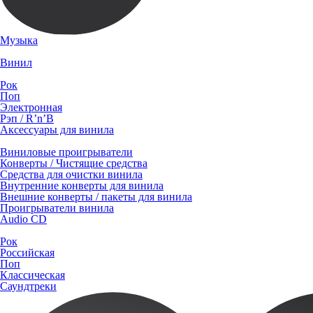
Музыка
Винил
Рок
Поп
Электронная
Рэп / R’n’B
Аксессуары для винила
Виниловые проигрыватели
Конверты / Чистящие средства
Средства для очистки винила
Внутренние конверты для винила
Внешние конверты / пакеты для винила
Проигрыватели винила
Audio CD
Рок
Российская
Поп
Классическая
Саундтреки