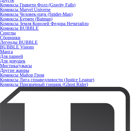
Другое
Комиксы Гравити Фолз (Gravity Falls)
Комиксы Marvel Universe
Комиксы Человек-паук (Spider-Man)
Комиксы Бэтмен (Batman)
Комиксы Земля Королей Федора Нечитайло
Комиксы BUBBLE
Синглы
Сборники
Легенды BUBBLE
BUBBLE Visions
Манга
Для парней
Для девушек
Мистика/ужасы
Другие жанры
Комиксы Майор Гром
Комиксы Лига справедливости (Justice League)
Комиксы Призрачный гонщик (Ghost Rider)