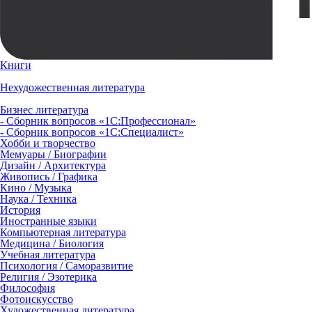
Книги
Нехудожественная литература
Бизнес литература
- Сборник вопросов «1С:Профессионал»
- Сборник вопросов «1С:Специалист»
Хобби и творчество
Мемуары / Биографии
Дизайн / Архитектура
Живопись / Графика
Кино / Музыка
Наука / Техника
История
Иностранные языки
Компьютерная литература
Медицина / Биология
Учебная литература
Психология / Саморазвитие
Религия / Эзотерика
Философия
Фотоискусство
Художественная литература