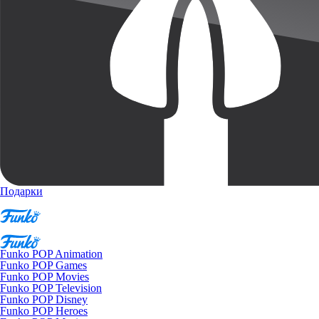
Подарки
Funko POP Animation
Funko POP Games
Funko POP Movies
Funko POP Television
Funko POP Disney
Funko POP Heroes