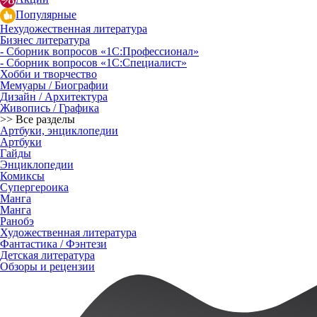
Популярные
Нехудожественная литература
Бизнес литература
- Сборник вопросов «1С:Профессионал»
- Сборник вопросов «1С:Специалист»
Хобби и творчество
Мемуары / Биографии
Дизайн / Архитектура
Живопись / Графика
>> Все разделы
Артбуки, энциклопедии
Артбуки
Гайды
Энциклопедии
Комиксы
Супергероика
Манга
Манга
Ранобэ
Художественная литература
Фантастика / Фэнтези
Детская литература
Обзоры и рецензии