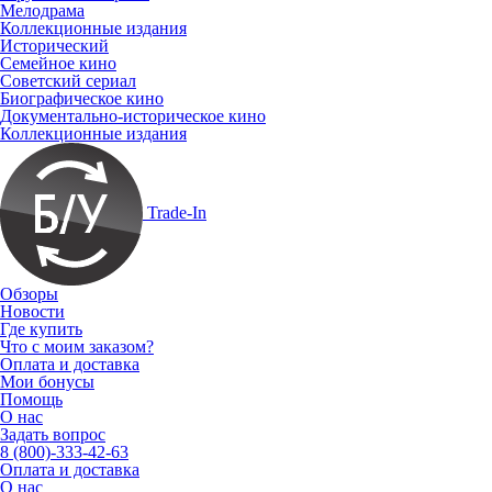
Мелодрама
Коллекционные издания
Исторический
Семейное кино
Советский сериал
Биографическое кино
Документально-историческое кино
Коллекционные издания
Trade-In
Обзоры
Новости
Где купить
Что с моим заказом?
Оплата и доставка
Мои бонусы
Помощь
О нас
Задать вопрос
8 (800)-333-42-63
Оплата и доставка
О нас