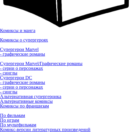
Комиксы и манга
Комиксы о супергероях
Супергерои Marvel
- графические романы
Супергерои Marvel/Графические романы
- серии о персонажах
- синглы
Супергерои DC
- графические романы
- серии о персонажах
- синглы
Альтернативная супергероика
Альтернативные комиксы
Комиксы по франшизам
По фильмам
По играм
По мультфильмам
Комикс-версии литературных произведений