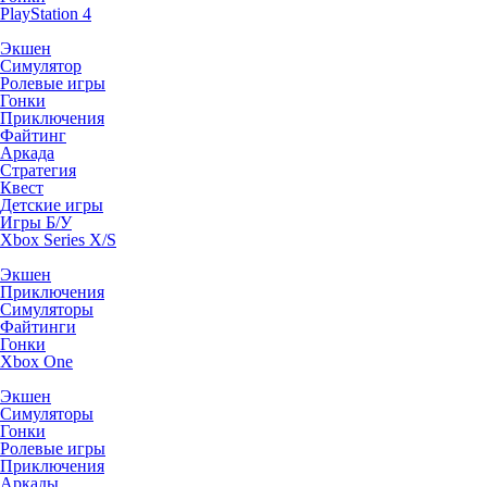
PlayStation 4
Экшен
Симулятор
Ролевые игры
Гонки
Приключения
Файтинг
Аркада
Стратегия
Квест
Детские игры
Игры Б/У
Xbox Series X/S
Экшен
Приключения
Симуляторы
Файтинги
Гонки
Xbox One
Экшен
Симуляторы
Гонки
Ролевые игры
Приключения
Аркады