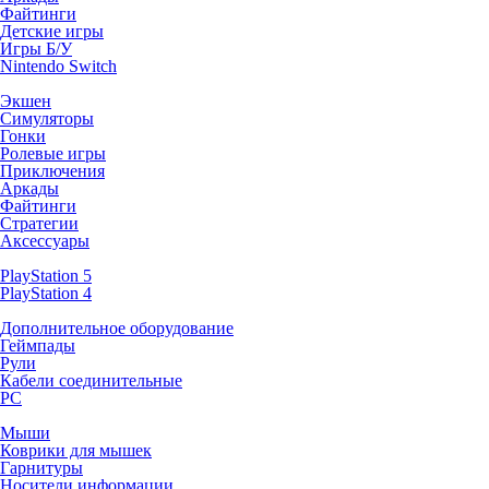
Файтинги
Детские игры
Игры Б/У
Nintendo Switch
Экшен
Симуляторы
Гонки
Ролевые игры
Приключения
Аркады
Файтинги
Стратегии
Аксессуары
PlayStation 5
PlayStation 4
Дополнительное оборудование
Геймпады
Рули
Кабели соединительные
PC
Мыши
Коврики для мышек
Гарнитуры
Носители информации