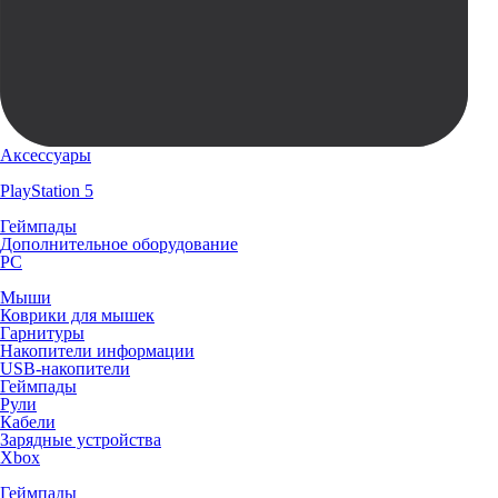
Аксессуары
PlayStation 5
Геймпады
Дополнительное оборудование
PC
Мыши
Коврики для мышек
Гарнитуры
Накопители информации
USB-накопители
Геймпады
Рули
Кабели
Зарядные устройства
Xbox
Геймпады