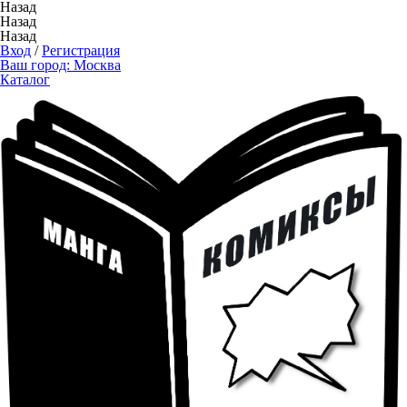
Назад
Назад
Назад
Вход
/
Регистрация
Ваш город:
Москва
Каталог