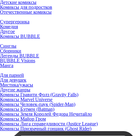
Детские комиксы
Комиксы для подростков
Отечественные комиксы
Супергероика
Комедия
Другое
Комиксы BUBBLE
Синглы
Сборники
Легенды BUBBLE
BUBBLE Visions
Манга
Для парней
Для девушек
Мистика/ужасы
Другие жанры
Комиксы Гравити Фолз (Gravity Falls)
Комиксы Marvel Universe
Комиксы Человек-паук (Spider-Man)
Комиксы Бэтмен (Batman)
Комиксы Земля Королей Федора Нечитайло
Комиксы Майор Гром
Комиксы Лига справедливости (Justice League)
Комиксы Призрачный гонщик (Ghost Rider)