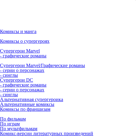
Комиксы и манга
Комиксы о супергероях
Супергерои Marvel
- графические романы
Супергерои Marvel/Графические романы
- серии о персонажах
- синглы
Супергерои DC
- графические романы
- серии о персонажах
- синглы
Альтернативная супергероика
Альтернативные комиксы
Комиксы по франшизам
По фильмам
По играм
По мультфильмам
Комикс-версии литературных произведений