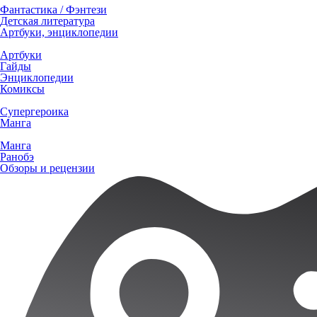
Фантастика / Фэнтези
Детская литература
Артбуки, энциклопедии
Артбуки
Гайды
Энциклопедии
Комиксы
Супергероика
Манга
Манга
Ранобэ
Обзоры и рецензии