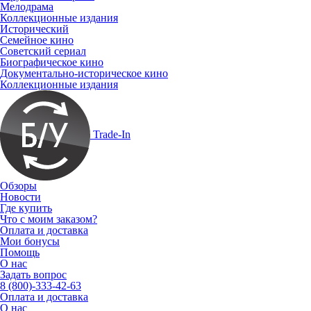
Мелодрама
Коллекционные издания
Исторический
Семейное кино
Советский сериал
Биографическое кино
Документально-историческое кино
Коллекционные издания
Trade-In
Обзоры
Новости
Где купить
Что с моим заказом?
Оплата и доставка
Мои бонусы
Помощь
О нас
Задать вопрос
8 (800)-333-42-63
Оплата и доставка
О нас