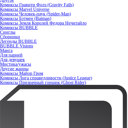
Другое
Комиксы Гравити Фолз (Gravity Falls)
Комиксы Marvel Universe
Комиксы Человек-паук (Spider-Man)
Комиксы Бэтмен (Batman)
Комиксы Земля Королей Федора Нечитайло
Комиксы BUBBLE
Синглы
Сборники
Легенды BUBBLE
BUBBLE Visions
Манга
Для парней
Для девушек
Мистика/ужасы
Другие жанры
Комиксы Майор Гром
Комиксы Лига справедливости (Justice League)
Комиксы Призрачный гонщик (Ghost Rider)