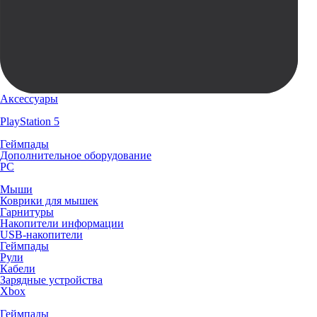
Аксессуары
PlayStation 5
Геймпады
Дополнительное оборудование
PC
Мыши
Коврики для мышек
Гарнитуры
Накопители информации
USB-накопители
Геймпады
Рули
Кабели
Зарядные устройства
Xbox
Геймпады