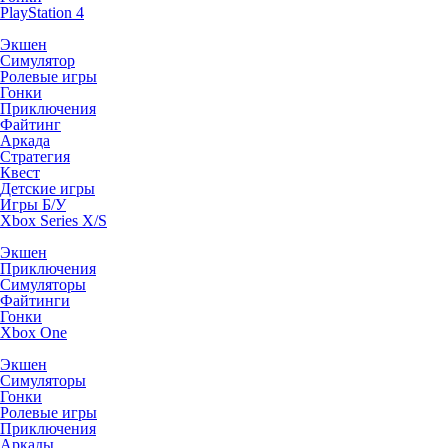
PlayStation 4
Экшен
Симулятор
Ролевые игры
Гонки
Приключения
Файтинг
Аркада
Стратегия
Квест
Детские игры
Игры Б/У
Xbox Series X/S
Экшен
Приключения
Симуляторы
Файтинги
Гонки
Xbox One
Экшен
Симуляторы
Гонки
Ролевые игры
Приключения
Аркады