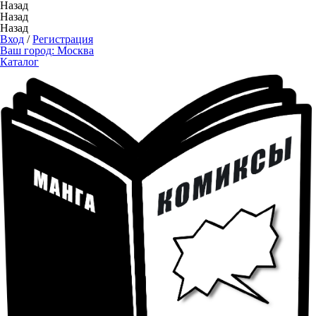
Назад
Назад
Назад
Вход
/
Регистрация
Ваш город:
Москва
Каталог