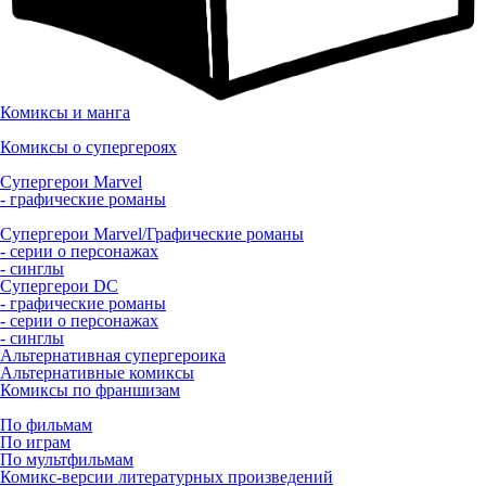
Комиксы и манга
Комиксы о супергероях
Супергерои Marvel
- графические романы
Супергерои Marvel/Графические романы
- серии о персонажах
- синглы
Супергерои DC
- графические романы
- серии о персонажах
- синглы
Альтернативная супергероика
Альтернативные комиксы
Комиксы по франшизам
По фильмам
По играм
По мультфильмам
Комикс-версии литературных произведений