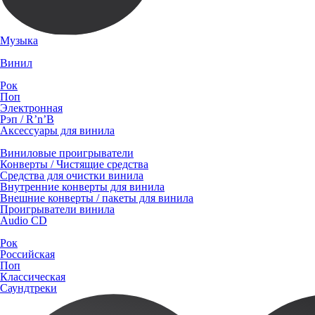
Музыка
Винил
Рок
Поп
Электронная
Рэп / R’n’B
Аксессуары для винила
Виниловые проигрыватели
Конверты / Чистящие средства
Средства для очистки винила
Внутренние конверты для винила
Внешние конверты / пакеты для винила
Проигрыватели винила
Audio CD
Рок
Российская
Поп
Классическая
Саундтреки