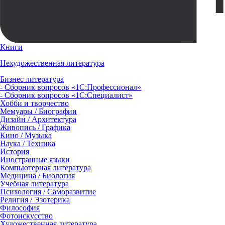
Книги
Нехудожественная литература
Бизнес литература
- Сборник вопросов «1С:Профессионал»
- Сборник вопросов «1С:Специалист»
Хобби и творчество
Мемуары / Биографии
Дизайн / Архитектура
Живопись / Графика
Кино / Музыка
Наука / Техника
История
Иностранные языки
Компьютерная литература
Медицина / Биология
Учебная литература
Психология / Саморазвитие
Религия / Эзотерика
Философия
Фотоискусство
Художественная литература