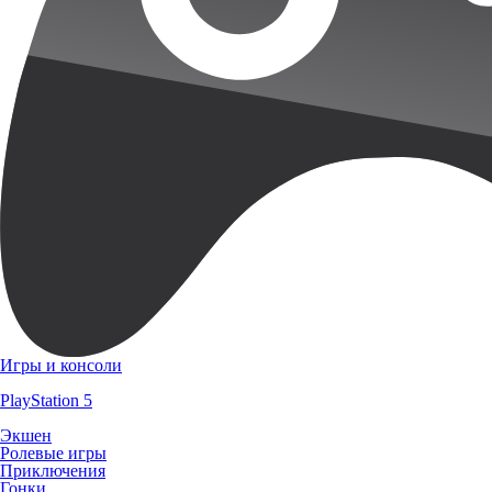
Игры и консоли
PlayStation 5
Экшен
Ролевые игры
Приключения
Гонки