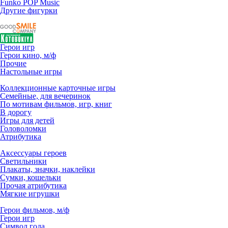
Funko POP Music
Другие фигурки
Герои игр
Герои кино, м/ф
Прочие
Настольные игры
Коллекционные карточные игры
Семейные, для вечеринок
По мотивам фильмов, игр, книг
В дорогу
Игры для детей
Головоломки
Атрибутика
Аксессуары героев
Светильники
Плакаты, значки, наклейки
Сумки, кошельки
Прочая атрибутика
Мягкие игрушки
Герои фильмов, м/ф
Герои игр
Символ года