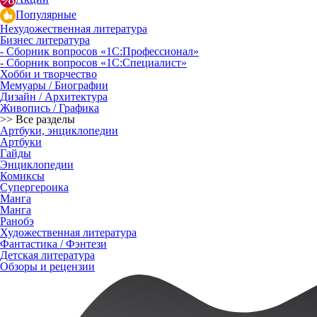
Популярные
Нехудожественная литература
Бизнес литература
- Сборник вопросов «1С:Профессионал»
- Сборник вопросов «1С:Специалист»
Хобби и творчество
Мемуары / Биографии
Дизайн / Архитектура
Живопись / Графика
>> Все разделы
Артбуки, энциклопедии
Артбуки
Гайды
Энциклопедии
Комиксы
Супергероика
Манга
Манга
Ранобэ
Художественная литература
Фантастика / Фэнтези
Детская литература
Обзоры и рецензии