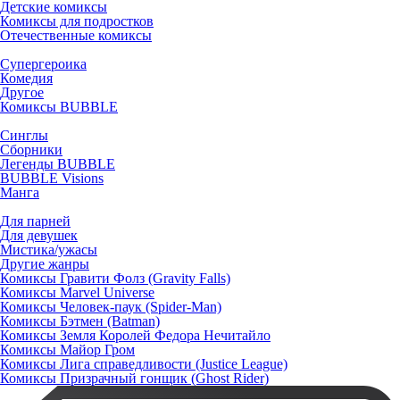
Детские комиксы
Комиксы для подростков
Отечественные комиксы
Супергероика
Комедия
Другое
Комиксы BUBBLE
Синглы
Сборники
Легенды BUBBLE
BUBBLE Visions
Манга
Для парней
Для девушек
Мистика/ужасы
Другие жанры
Комиксы Гравити Фолз (Gravity Falls)
Комиксы Marvel Universe
Комиксы Человек-паук (Spider-Man)
Комиксы Бэтмен (Batman)
Комиксы Земля Королей Федора Нечитайло
Комиксы Майор Гром
Комиксы Лига справедливости (Justice League)
Комиксы Призрачный гонщик (Ghost Rider)