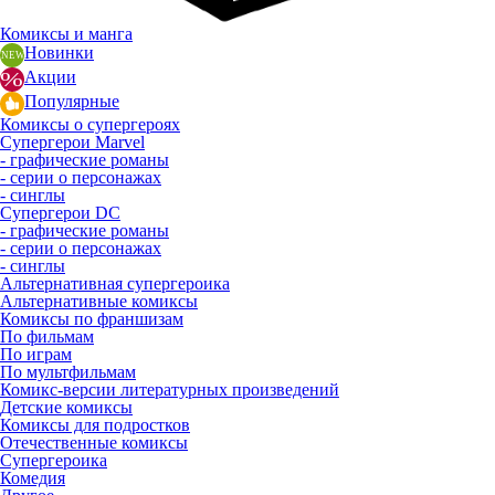
Комиксы и манга
Новинки
Акции
Популярные
Комиксы о супергероях
Супергерои Marvel
- графические романы
- серии о персонажах
- синглы
Супергерои DC
- графические романы
- серии о персонажах
- синглы
Альтернативная супергероика
Альтернативные комиксы
Комиксы по франшизам
По фильмам
По играм
По мультфильмам
Комикс-версии литературных произведений
Детские комиксы
Комиксы для подростков
Отечественные комиксы
Супергероика
Комедия