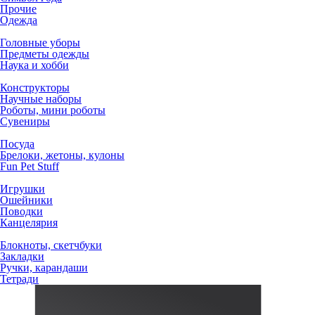
Прочие
Одежда
Головные уборы
Предметы одежды
Наука и хобби
Конструкторы
Научные наборы
Роботы, мини роботы
Сувениры
Посуда
Брелоки, жетоны, кулоны
Fun Pet Stuff
Игрушки
Ошейники
Поводки
Канцелярия
Блокноты, скетчбуки
Закладки
Ручки, карандаши
Тетради