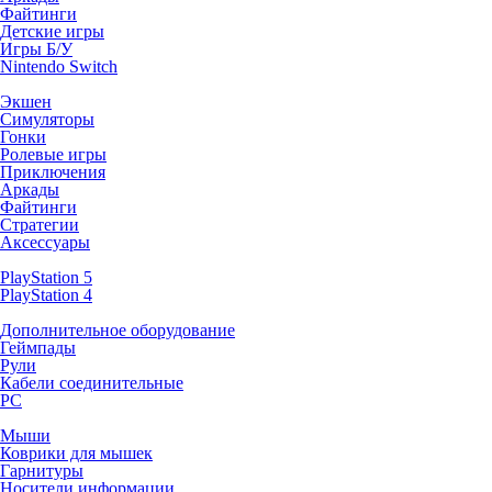
Файтинги
Детские игры
Игры Б/У
Nintendo Switch
Экшен
Симуляторы
Гонки
Ролевые игры
Приключения
Аркады
Файтинги
Стратегии
Аксессуары
PlayStation 5
PlayStation 4
Дополнительное оборудование
Геймпады
Рули
Кабели соединительные
PC
Мыши
Коврики для мышек
Гарнитуры
Носители информации