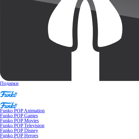
Подарки
Funko POP Animation
Funko POP Games
Funko POP Movies
Funko POP Television
Funko POP Disney
Funko POP Heroes