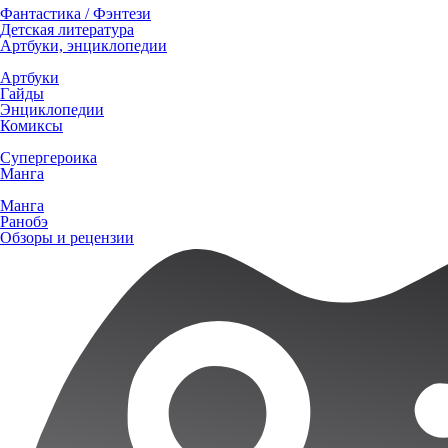
Фантастика / Фэнтези
Детская литература
Артбуки, энциклопедии
Артбуки
Гайды
Энциклопедии
Комиксы
Супергероика
Манга
Манга
Ранобэ
Обзоры и рецензии