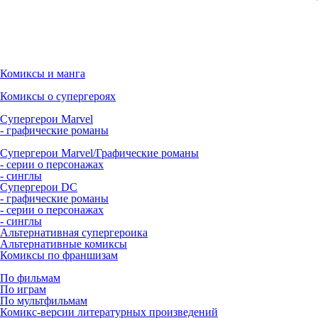
Комиксы и манга
Комиксы о супергероях
Супергерои Marvel
- графические романы
Супергерои Marvel/Графические романы
- серии о персонажах
- синглы
Супергерои DC
- графические романы
- серии о персонажах
- синглы
Альтернативная супергероика
Альтернативные комиксы
Комиксы по франшизам
По фильмам
По играм
По мультфильмам
Комикс-версии литературных произведений