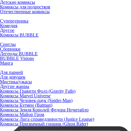
Детские комиксы
Комиксы для подростков
Отечественные комиксы
Супергероика
Комедия
Другое
Комиксы BUBBLE
Синглы
Сборники
Легенды BUBBLE
BUBBLE Visions
Манга
Для парней
Для девушек
Мистика/ужасы
Другие жанры
Комиксы Гравити Фолз (Gravity Falls)
Комиксы Marvel Universe
Комиксы Человек-паук (Spider-Man)
Комиксы Бэтмен (Batman)
Комиксы Земля Королей Федора Нечитайло
Комиксы Майор Гром
Комиксы Лига справедливости (Justice League)
Комиксы Призрачный гонщик (Ghost Rider)