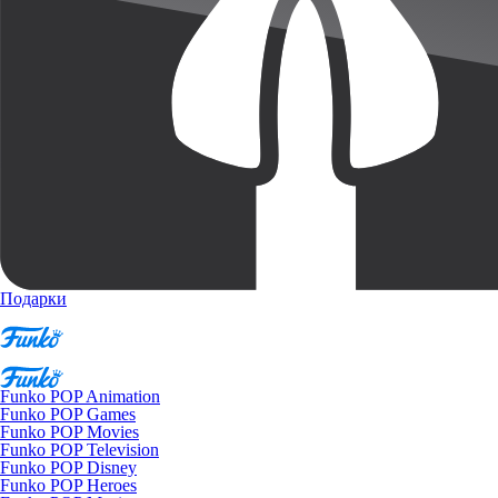
Подарки
Funko POP Animation
Funko POP Games
Funko POP Movies
Funko POP Television
Funko POP Disney
Funko POP Heroes