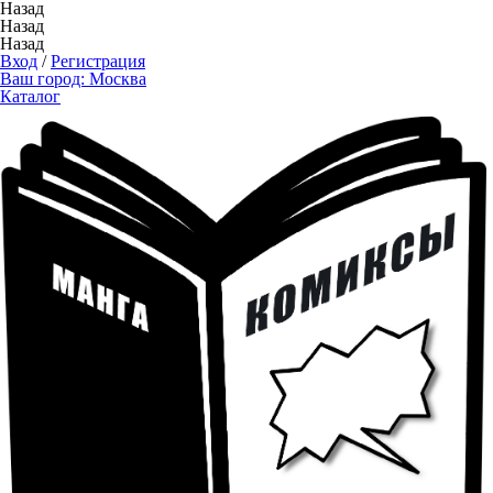
Назад
Назад
Назад
Вход
/
Регистрация
Ваш город:
Москва
Каталог