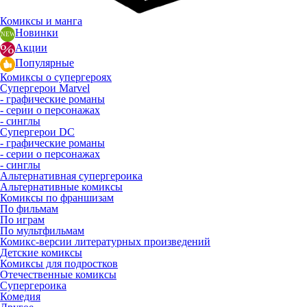
Комиксы и манга
Новинки
Акции
Популярные
Комиксы о супергероях
Супергерои Marvel
- графические романы
- серии о персонажах
- синглы
Супергерои DC
- графические романы
- серии о персонажах
- синглы
Альтернативная супергероика
Альтернативные комиксы
Комиксы по франшизам
По фильмам
По играм
По мультфильмам
Комикс-версии литературных произведений
Детские комиксы
Комиксы для подростков
Отечественные комиксы
Супергероика
Комедия