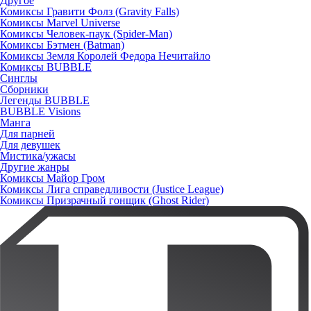
Другое
Комиксы Гравити Фолз (Gravity Falls)
Комиксы Marvel Universe
Комиксы Человек-паук (Spider-Man)
Комиксы Бэтмен (Batman)
Комиксы Земля Королей Федора Нечитайло
Комиксы BUBBLE
Синглы
Сборники
Легенды BUBBLE
BUBBLE Visions
Манга
Для парней
Для девушек
Мистика/ужасы
Другие жанры
Комиксы Майор Гром
Комиксы Лига справедливости (Justice League)
Комиксы Призрачный гонщик (Ghost Rider)