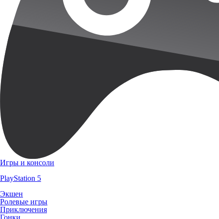
Игры и консоли
PlayStation 5
Экшен
Ролевые игры
Приключения
Гонки