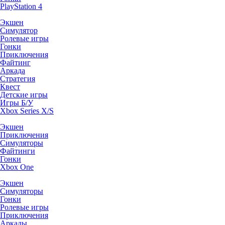
PlayStation 4
Экшен
Симулятор
Ролевые игры
Гонки
Приключения
Файтинг
Аркада
Стратегия
Квест
Детские игры
Игры Б/У
Xbox Series X/S
Экшен
Приключения
Симуляторы
Файтинги
Гонки
Xbox One
Экшен
Симуляторы
Гонки
Ролевые игры
Приключения
Аркады