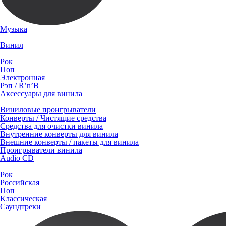
Музыка
Винил
Рок
Поп
Электронная
Рэп / R’n’B
Аксессуары для винила
Виниловые проигрыватели
Конверты / Чистящие средства
Средства для очистки винила
Внутренние конверты для винила
Внешние конверты / пакеты для винила
Проигрыватели винила
Audio CD
Рок
Российская
Поп
Классическая
Саундтреки