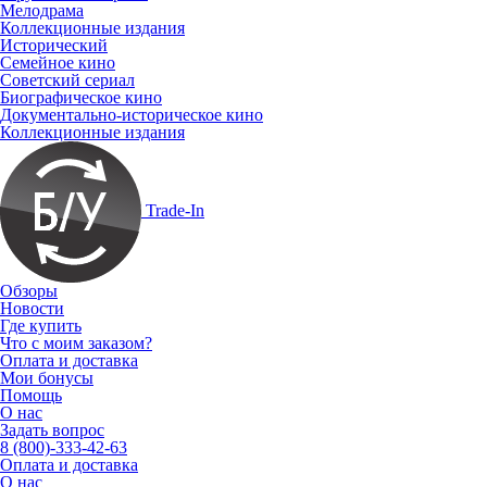
Мелодрама
Коллекционные издания
Исторический
Семейное кино
Советский сериал
Биографическое кино
Документально-историческое кино
Коллекционные издания
Trade-In
Обзоры
Новости
Где купить
Что с моим заказом?
Оплата и доставка
Мои бонусы
Помощь
О нас
Задать вопрос
8 (800)-333-42-63
Оплата и доставка
О нас