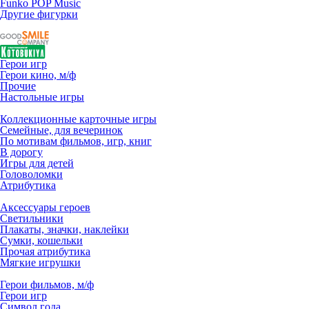
Funko POP Music
Другие фигурки
Герои игр
Герои кино, м/ф
Прочие
Настольные игры
Коллекционные карточные игры
Семейные, для вечеринок
По мотивам фильмов, игр, книг
В дорогу
Игры для детей
Головоломки
Атрибутика
Аксессуары героев
Светильники
Плакаты, значки, наклейки
Сумки, кошельки
Прочая атрибутика
Мягкие игрушки
Герои фильмов, м/ф
Герои игр
Символ года