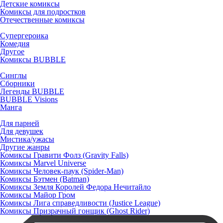
Детские комиксы
Комиксы для подростков
Отечественные комиксы
Супергероика
Комедия
Другое
Комиксы BUBBLE
Синглы
Сборники
Легенды BUBBLE
BUBBLE Visions
Манга
Для парней
Для девушек
Мистика/ужасы
Другие жанры
Комиксы Гравити Фолз (Gravity Falls)
Комиксы Marvel Universe
Комиксы Человек-паук (Spider-Man)
Комиксы Бэтмен (Batman)
Комиксы Земля Королей Федора Нечитайло
Комиксы Майор Гром
Комиксы Лига справедливости (Justice League)
Комиксы Призрачный гонщик (Ghost Rider)