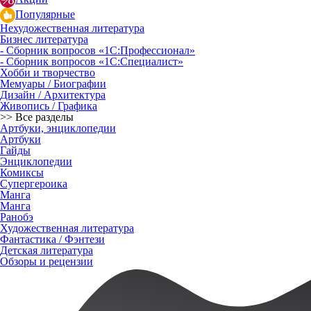
Популярные
Нехудожественная литература
Бизнес литература
- Сборник вопросов «1С:Профессионал»
- Сборник вопросов «1С:Специалист»
Хобби и творчество
Мемуары / Биографии
Дизайн / Архитектура
Живопись / Графика
>> Все разделы
Артбуки, энциклопедии
Артбуки
Гайды
Энциклопедии
Комиксы
Супергероика
Манга
Манга
Ранобэ
Художественная литература
Фантастика / Фэнтези
Детская литература
Обзоры и рецензии