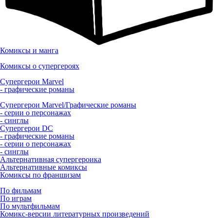
Комиксы и манга
Комиксы о супергероях
Супергерои Marvel
- графические романы
Супергерои Marvel/Графические романы
- серии о персонажах
- синглы
Супергерои DC
- графические романы
- серии о персонажах
- синглы
Альтернативная супергероика
Альтернативные комиксы
Комиксы по франшизам
По фильмам
По играм
По мультфильмам
Комикс-версии литературных произведений