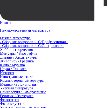
Книги
Нехудожественная литература
Бизнес литература
- Сборник вопросов «1С:Профессионал»
- Сборник вопросов «1С:Специалист»
Хобби и творчество
Мемуары / Биографии
Дизайн / Архитектура
Живопись / Графика
Кино / Музыка
Наука / Техника
История
Иностранные языки
Компьютерная литература
Медицина / Биология
Учебная литература
Психология / Саморазвитие
Религия / Эзотерика
Философия
Фотоискусство
Художественная литература