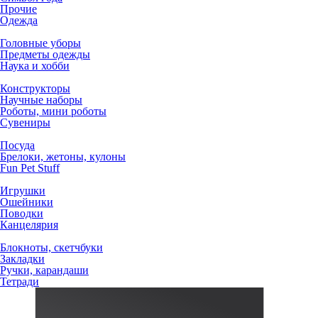
Прочие
Одежда
Головные уборы
Предметы одежды
Наука и хобби
Конструкторы
Научные наборы
Роботы, мини роботы
Сувениры
Посуда
Брелоки, жетоны, кулоны
Fun Pet Stuff
Игрушки
Ошейники
Поводки
Канцелярия
Блокноты, скетчбуки
Закладки
Ручки, карандаши
Тетради