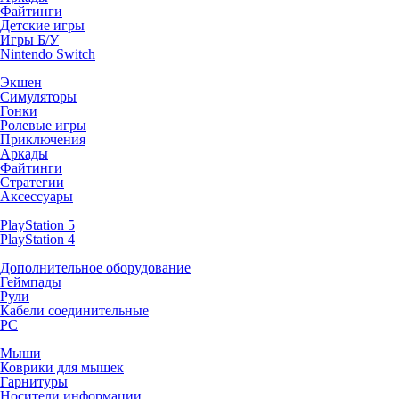
Файтинги
Детские игры
Игры Б/У
Nintendo Switch
Экшен
Симуляторы
Гонки
Ролевые игры
Приключения
Аркады
Файтинги
Стратегии
Аксессуары
PlayStation 5
PlayStation 4
Дополнительное оборудование
Геймпады
Рули
Кабели соединительные
PC
Мыши
Коврики для мышек
Гарнитуры
Носители информации