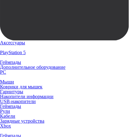
Аксессуары
PlayStation 5
Геймпады
Дополнительное оборудование
PC
Мыши
Коврики для мышек
Гарнитуры
Накопители информации
USB-накопители
Геймпады
Рули
Кабели
Зарядные устройства
Xbox
Геймпады