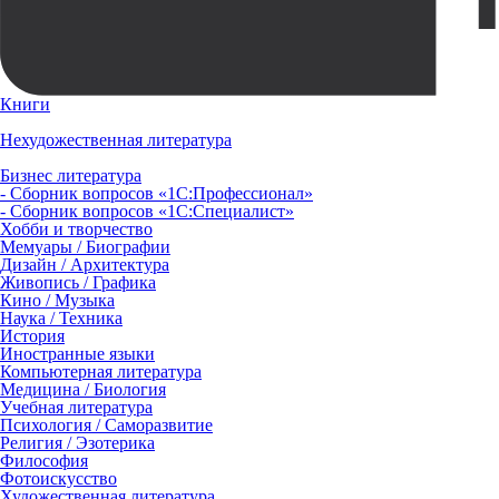
Книги
Нехудожественная литература
Бизнес литература
- Сборник вопросов «1С:Профессионал»
- Сборник вопросов «1С:Специалист»
Хобби и творчество
Мемуары / Биографии
Дизайн / Архитектура
Живопись / Графика
Кино / Музыка
Наука / Техника
История
Иностранные языки
Компьютерная литература
Медицина / Биология
Учебная литература
Психология / Саморазвитие
Религия / Эзотерика
Философия
Фотоискусство
Художественная литература