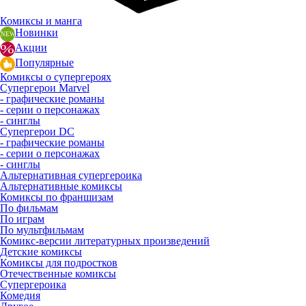
Комиксы и манга
Новинки
Акции
Популярные
Комиксы о супергероях
Супергерои Marvel
- графические романы
- серии о персонажах
- синглы
Супергерои DC
- графические романы
- серии о персонажах
- синглы
Альтернативная супергероика
Альтернативные комиксы
Комиксы по франшизам
По фильмам
По играм
По мультфильмам
Комикс-версии литературных произведений
Детские комиксы
Комиксы для подростков
Отечественные комиксы
Супергероика
Комедия