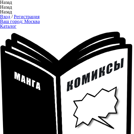
Назад
Назад
Назад
Вход
/
Регистрация
Ваш город:
Москва
Каталог