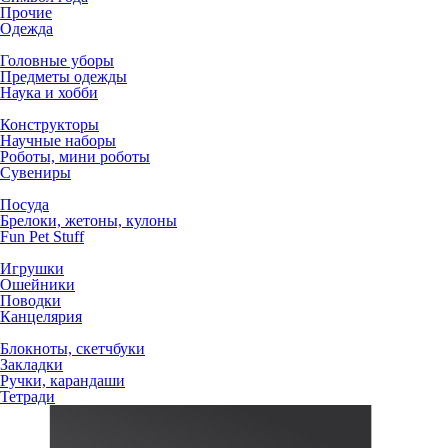
Прочие
Одежда
Головные уборы
Предметы одежды
Наука и хобби
Конструкторы
Научные наборы
Роботы, мини роботы
Сувениры
Посуда
Брелоки, жетоны, кулоны
Fun Pet Stuff
Игрушки
Ошейники
Поводки
Канцелярия
Блокноты, скетчбуки
Закладки
Ручки, карандаши
Тетради