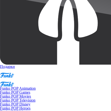
Подарки
Funko POP Animation
Funko POP Games
Funko POP Movies
Funko POP Television
Funko POP Disney
Funko POP Heroes