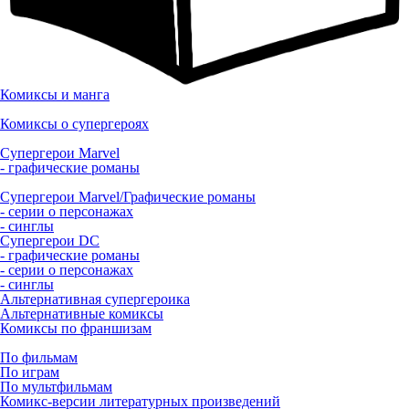
Комиксы и манга
Комиксы о супергероях
Супергерои Marvel
- графические романы
Супергерои Marvel/Графические романы
- серии о персонажах
- синглы
Супергерои DC
- графические романы
- серии о персонажах
- синглы
Альтернативная супергероика
Альтернативные комиксы
Комиксы по франшизам
По фильмам
По играм
По мультфильмам
Комикс-версии литературных произведений