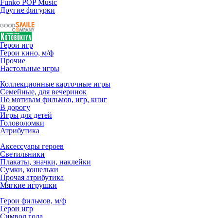
Funko POP Music
Другие фигурки
Герои игр
Герои кино, м/ф
Прочие
Настольные игры
Коллекционные карточные игры
Семейные, для вечеринок
По мотивам фильмов, игр, книг
В дорогу
Игры для детей
Головоломки
Атрибутика
Аксессуары героев
Светильники
Плакаты, значки, наклейки
Сумки, кошельки
Прочая атрибутика
Мягкие игрушки
Герои фильмов, м/ф
Герои игр
Символ года