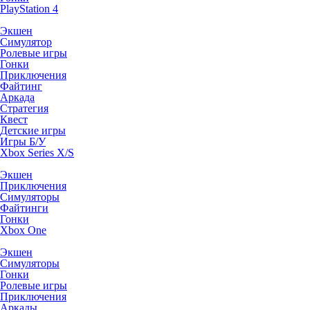
PlayStation 4
Экшен
Симулятор
Ролевые игры
Гонки
Приключения
Файтинг
Аркада
Стратегия
Квест
Детские игры
Игры Б/У
Xbox Series X/S
Экшен
Приключения
Симуляторы
Файтинги
Гонки
Xbox One
Экшен
Симуляторы
Гонки
Ролевые игры
Приключения
Аркады