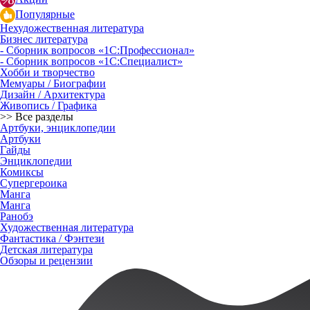
Популярные
Нехудожественная литература
Бизнес литература
- Сборник вопросов «1С:Профессионал»
- Сборник вопросов «1С:Специалист»
Хобби и творчество
Мемуары / Биографии
Дизайн / Архитектура
Живопись / Графика
>> Все разделы
Артбуки, энциклопедии
Артбуки
Гайды
Энциклопедии
Комиксы
Супергероика
Манга
Манга
Ранобэ
Художественная литература
Фантастика / Фэнтези
Детская литература
Обзоры и рецензии