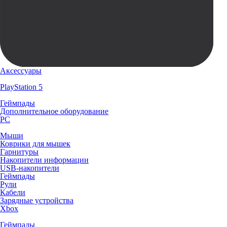
Аксессуары
PlayStation 5
Геймпады
Дополнительное оборудование
PC
Мыши
Коврики для мышек
Гарнитуры
Накопители информации
USB-накопители
Геймпады
Рули
Кабели
Зарядные устройства
Xbox
Геймпады