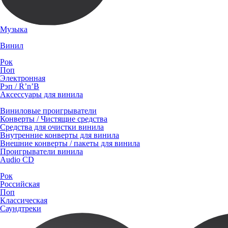
Музыка
Винил
Рок
Поп
Электронная
Рэп / R’n’B
Аксессуары для винила
Виниловые проигрыватели
Конверты / Чистящие средства
Средства для очистки винила
Внутренние конверты для винила
Внешние конверты / пакеты для винила
Проигрыватели винила
Audio CD
Рок
Российская
Поп
Классическая
Саундтреки