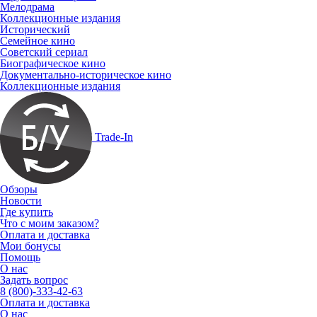
Мелодрама
Коллекционные издания
Исторический
Семейное кино
Советский сериал
Биографическое кино
Документально-историческое кино
Коллекционные издания
Trade-In
Обзоры
Новости
Где купить
Что с моим заказом?
Оплата и доставка
Мои бонусы
Помощь
О нас
Задать вопрос
8 (800)-333-42-63
Оплата и доставка
О нас