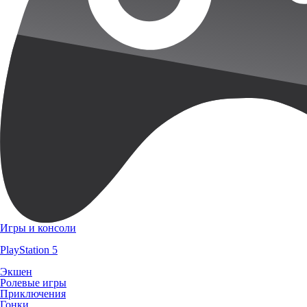
Игры и консоли
PlayStation 5
Экшен
Ролевые игры
Приключения
Гонки