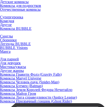
Детские комиксы
Комиксы для подростков
Отечественные комиксы
Супергероика
Комедия
Другое
Комиксы BUBBLE
Синглы
Сборники
Легенды BUBBLE
BUBBLE Visions
Манга
Для парней
Для девушек
Мистика/ужасы
Другие жанры
Комиксы Гравити Фолз (Gravity Falls)
Комиксы Marvel Universe
Комиксы Человек-паук (Spider-Man)
Комиксы Бэтмен (Batman)
Комиксы Земля Королей Федора Нечитайло
Комиксы Майор Гром
Комиксы Лига справедливости (Justice League)
Комиксы Призрачный гонщик (Ghost Rider)