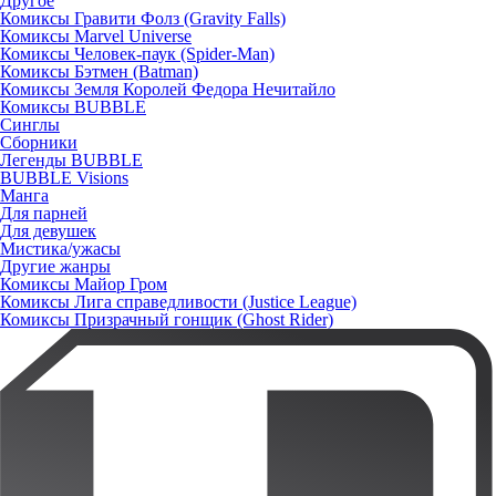
Другое
Комиксы Гравити Фолз (Gravity Falls)
Комиксы Marvel Universe
Комиксы Человек-паук (Spider-Man)
Комиксы Бэтмен (Batman)
Комиксы Земля Королей Федора Нечитайло
Комиксы BUBBLE
Синглы
Сборники
Легенды BUBBLE
BUBBLE Visions
Манга
Для парней
Для девушек
Мистика/ужасы
Другие жанры
Комиксы Майор Гром
Комиксы Лига справедливости (Justice League)
Комиксы Призрачный гонщик (Ghost Rider)