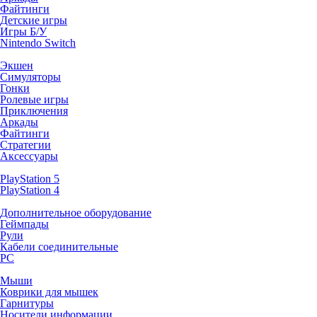
Файтинги
Детские игры
Игры Б/У
Nintendo Switch
Экшен
Симуляторы
Гонки
Ролевые игры
Приключения
Аркады
Файтинги
Стратегии
Аксессуары
PlayStation 5
PlayStation 4
Дополнительное оборудование
Геймпады
Рули
Кабели соединительные
PC
Мыши
Коврики для мышек
Гарнитуры
Носители информации