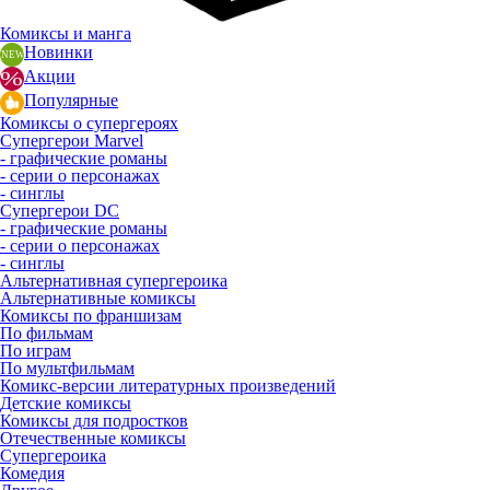
Комиксы и манга
Новинки
Акции
Популярные
Комиксы о супергероях
Супергерои Marvel
- графические романы
- серии о персонажах
- синглы
Супергерои DC
- графические романы
- серии о персонажах
- синглы
Альтернативная супергероика
Альтернативные комиксы
Комиксы по франшизам
По фильмам
По играм
По мультфильмам
Комикс-версии литературных произведений
Детские комиксы
Комиксы для подростков
Отечественные комиксы
Супергероика
Комедия