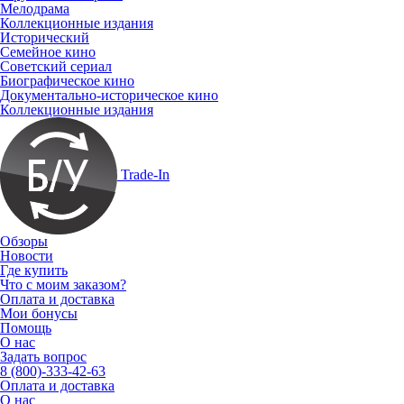
Мелодрама
Коллекционные издания
Исторический
Семейное кино
Советский сериал
Биографическое кино
Документально-историческое кино
Коллекционные издания
Trade-In
Обзоры
Новости
Где купить
Что с моим заказом?
Оплата и доставка
Мои бонусы
Помощь
О нас
Задать вопрос
8 (800)-333-42-63
Оплата и доставка
О нас