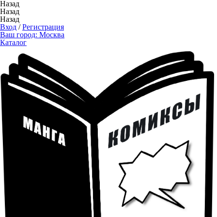
Назад
Назад
Назад
Вход
/
Регистрация
Ваш город:
Москва
Каталог