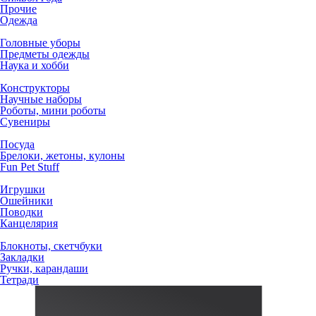
Прочие
Одежда
Головные уборы
Предметы одежды
Наука и хобби
Конструкторы
Научные наборы
Роботы, мини роботы
Сувениры
Посуда
Брелоки, жетоны, кулоны
Fun Pet Stuff
Игрушки
Ошейники
Поводки
Канцелярия
Блокноты, скетчбуки
Закладки
Ручки, карандаши
Тетради