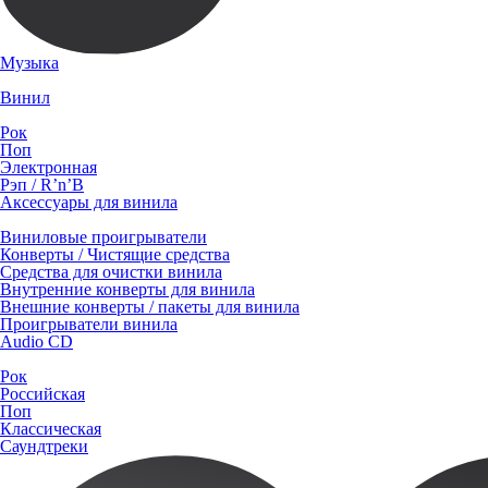
Музыка
Винил
Рок
Поп
Электронная
Рэп / R’n’B
Аксессуары для винила
Виниловые проигрыватели
Конверты / Чистящие средства
Средства для очистки винила
Внутренние конверты для винила
Внешние конверты / пакеты для винила
Проигрыватели винила
Audio CD
Рок
Российская
Поп
Классическая
Саундтреки