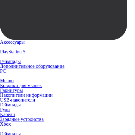
Аксессуары
PlayStation 5
Геймпады
Дополнительное оборудование
PC
Мыши
Коврики для мышек
Гарнитуры
Накопители информации
USB-накопители
Геймпады
Рули
Кабели
Зарядные устройства
Xbox
Геймпады