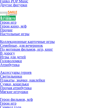
Funko POP Music
Другие фигурки
Герои игр
Герои кино, м/ф
Прочие
Настольные игры
Коллекционные карточные игры
Семейные, для вечеринок
По мотивам фильмов, игр, книг
В дорогу
Игры для детей
Головоломки
Атрибутика
Аксессуары героев
Светильники
Плакаты, значки, наклейки
Сумки, кошельки
Прочая атрибутика
Мягкие игрушки
Герои фильмов, м/ф
Герои игр
Символ года