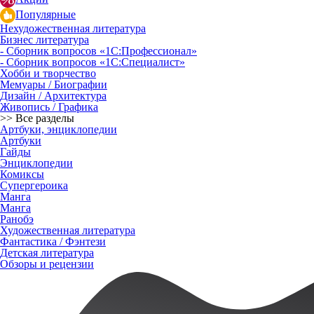
Популярные
Нехудожественная литература
Бизнес литература
- Сборник вопросов «1С:Профессионал»
- Сборник вопросов «1С:Специалист»
Хобби и творчество
Мемуары / Биографии
Дизайн / Архитектура
Живопись / Графика
>> Все разделы
Артбуки, энциклопедии
Артбуки
Гайды
Энциклопедии
Комиксы
Супергероика
Манга
Манга
Ранобэ
Художественная литература
Фантастика / Фэнтези
Детская литература
Обзоры и рецензии