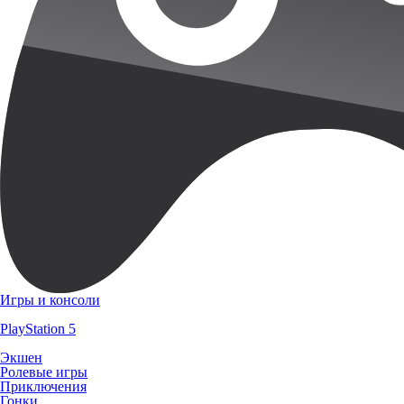
Игры и консоли
PlayStation 5
Экшен
Ролевые игры
Приключения
Гонки