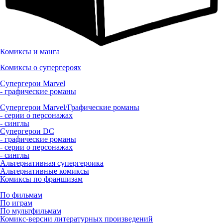
Комиксы и манга
Комиксы о супергероях
Супергерои Marvel
- графические романы
Супергерои Marvel/Графические романы
- серии о персонажах
- синглы
Супергерои DC
- графические романы
- серии о персонажах
- синглы
Альтернативная супергероика
Альтернативные комиксы
Комиксы по франшизам
По фильмам
По играм
По мультфильмам
Комикс-версии литературных произведений