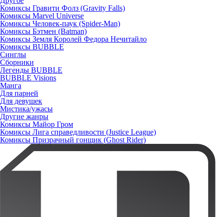
Другое
Комиксы Гравити Фолз (Gravity Falls)
Комиксы Marvel Universe
Комиксы Человек-паук (Spider-Man)
Комиксы Бэтмен (Batman)
Комиксы Земля Королей Федора Нечитайло
Комиксы BUBBLE
Синглы
Сборники
Легенды BUBBLE
BUBBLE Visions
Манга
Для парней
Для девушек
Мистика/ужасы
Другие жанры
Комиксы Майор Гром
Комиксы Лига справедливости (Justice League)
Комиксы Призрачный гонщик (Ghost Rider)