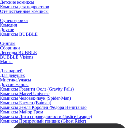
Детские комиксы
Комиксы для подростков
Отечественные комиксы
Супергероика
Комедия
Другое
Комиксы BUBBLE
Синглы
Сборники
Легенды BUBBLE
BUBBLE Visions
Манга
Для парней
Для девушек
Мистика/ужасы
Другие жанры
Комиксы Гравити Фолз (Gravity Falls)
Комиксы Marvel Universe
Комиксы Человек-паук (Spider-Man)
Комиксы Бэтмен (Batman)
Комиксы Земля Королей Федора Нечитайло
Комиксы Майор Гром
Комиксы Лига справедливости (Justice League)
Комиксы Призрачный гонщик (Ghost Rider)