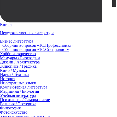
Книги
Нехудожественная литература
Бизнес литература
- Сборник вопросов «1С:Профессионал»
- Сборник вопросов «1С:Специалист»
Хобби и творчество
Мемуары / Биографии
Дизайн / Архитектура
Живопись / Графика
Кино / Музыка
Наука / Техника
История
Иностранные языки
Компьютерная литература
Медицина / Биология
Учебная литература
Психология / Саморазвитие
Религия / Эзотерика
Философия
Фотоискусство
Художественная литература