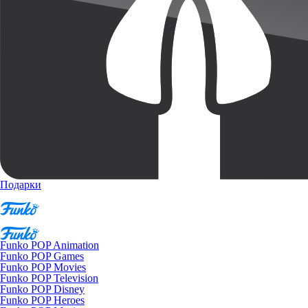
Подарки
Funko POP Animation
Funko POP Games
Funko POP Movies
Funko POP Television
Funko POP Disney
Funko POP Heroes