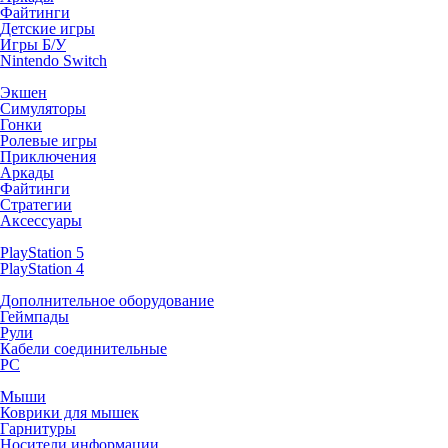
Файтинги
Детские игры
Игры Б/У
Nintendo Switch
Экшен
Симуляторы
Гонки
Ролевые игры
Приключения
Аркады
Файтинги
Стратегии
Аксессуары
PlayStation 5
PlayStation 4
Дополнительное оборудование
Геймпады
Рули
Кабели соединительные
PC
Мыши
Коврики для мышек
Гарнитуры
Носители информации