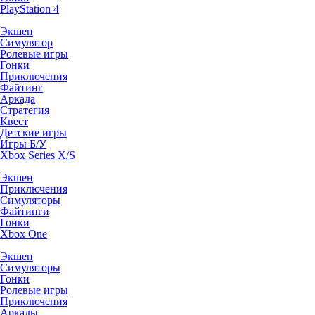
PlayStation 4
Экшен
Симулятор
Ролевые игры
Гонки
Приключения
Файтинг
Аркада
Стратегия
Квест
Детские игры
Игры Б/У
Xbox Series X/S
Экшен
Приключения
Симуляторы
Файтинги
Гонки
Xbox One
Экшен
Симуляторы
Гонки
Ролевые игры
Приключения
Аркады