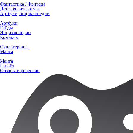
Фантастика / Фэнтези
Детская литература
Артбуки, энциклопедии
Артбуки
Гайды
Энциклопедии
Комиксы
Супергероика
Манга
Манга
Ранобэ
Обзоры и рецензии