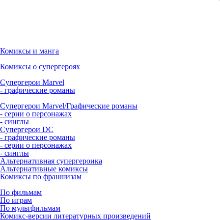
Комиксы и манга
Комиксы о супергероях
Супергерои Marvel
- графические романы
Супергерои Marvel/Графические романы
- серии о персонажах
- синглы
Супергерои DC
- графические романы
- серии о персонажах
- синглы
Альтернативная супергероика
Альтернативные комиксы
Комиксы по франшизам
По фильмам
По играм
По мультфильмам
Комикс-версии литературных произведений