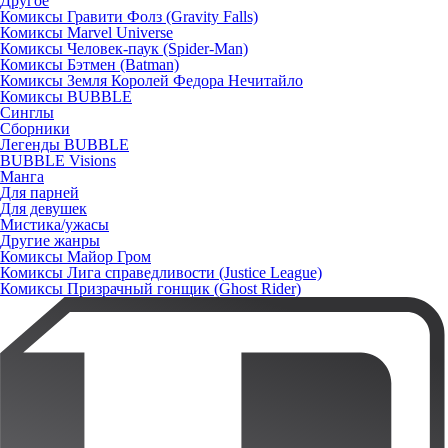
Другое
Комиксы Гравити Фолз (Gravity Falls)
Комиксы Marvel Universe
Комиксы Человек-паук (Spider-Man)
Комиксы Бэтмен (Batman)
Комиксы Земля Королей Федора Нечитайло
Комиксы BUBBLE
Синглы
Сборники
Легенды BUBBLE
BUBBLE Visions
Манга
Для парней
Для девушек
Мистика/ужасы
Другие жанры
Комиксы Майор Гром
Комиксы Лига справедливости (Justice League)
Комиксы Призрачный гонщик (Ghost Rider)