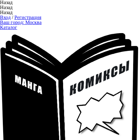
Назад
Назад
Назад
Вход
/
Регистрация
Ваш город:
Москва
Каталог