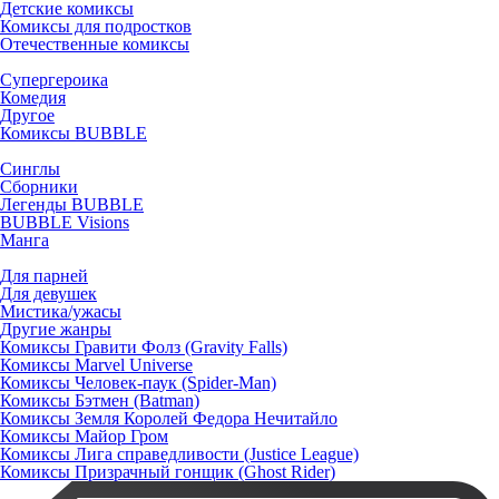
Детские комиксы
Комиксы для подростков
Отечественные комиксы
Супергероика
Комедия
Другое
Комиксы BUBBLE
Синглы
Сборники
Легенды BUBBLE
BUBBLE Visions
Манга
Для парней
Для девушек
Мистика/ужасы
Другие жанры
Комиксы Гравити Фолз (Gravity Falls)
Комиксы Marvel Universe
Комиксы Человек-паук (Spider-Man)
Комиксы Бэтмен (Batman)
Комиксы Земля Королей Федора Нечитайло
Комиксы Майор Гром
Комиксы Лига справедливости (Justice League)
Комиксы Призрачный гонщик (Ghost Rider)