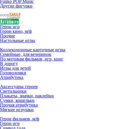
Funko POP Music
Другие фигурки
Герои игр
Герои кино, м/ф
Прочие
Настольные игры
Коллекционные карточные игры
Семейные, для вечеринок
По мотивам фильмов, игр, книг
В дорогу
Игры для детей
Головоломки
Атрибутика
Аксессуары героев
Светильники
Плакаты, значки, наклейки
Сумки, кошельки
Прочая атрибутика
Мягкие игрушки
Герои фильмов, м/ф
Герои игр
Символ года