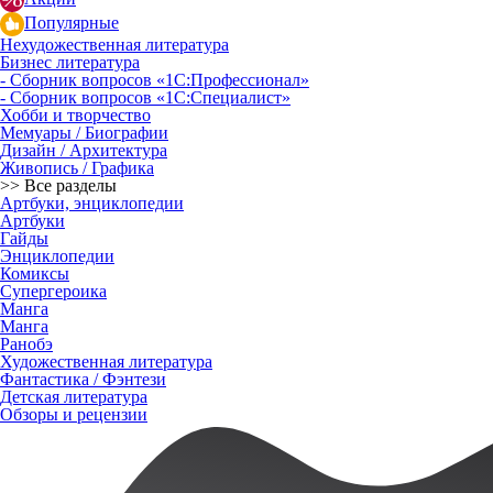
Популярные
Нехудожественная литература
Бизнес литература
- Сборник вопросов «1С:Профессионал»
- Сборник вопросов «1С:Специалист»
Хобби и творчество
Мемуары / Биографии
Дизайн / Архитектура
Живопись / Графика
>> Все разделы
Артбуки, энциклопедии
Артбуки
Гайды
Энциклопедии
Комиксы
Супергероика
Манга
Манга
Ранобэ
Художественная литература
Фантастика / Фэнтези
Детская литература
Обзоры и рецензии