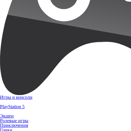
Игры и консоли
PlayStation 5
Экшен
Ролевые игры
Приключения
Гонки