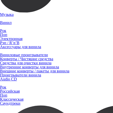
Музыка
Винил
Рок
Поп
Электронная
Рэп / R’n’B
Аксессуары для винила
Виниловые проигрыватели
Конверты / Чистящие средства
Средства для очистки винила
Внутренние конверты для винила
Внешние конверты / пакеты для винила
Проигрыватели винила
Audio CD
Рок
Российская
Поп
Классическая
Саундтреки