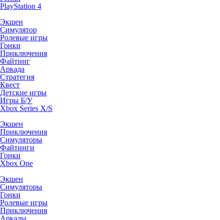
PlayStation 4
Экшен
Симулятор
Ролевые игры
Гонки
Приключения
Файтинг
Аркада
Стратегия
Квест
Детские игры
Игры Б/У
Xbox Series X/S
Экшен
Приключения
Симуляторы
Файтинги
Гонки
Xbox One
Экшен
Симуляторы
Гонки
Ролевые игры
Приключения
Аркады