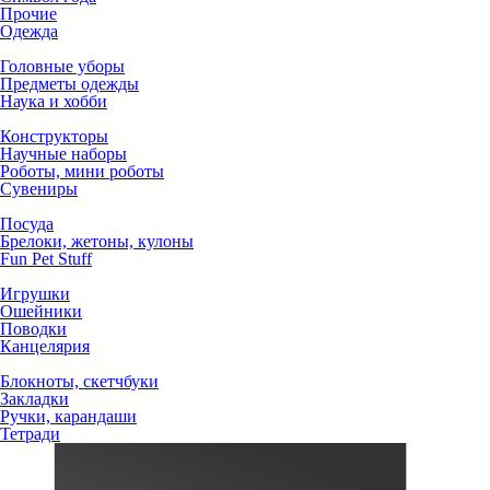
Прочие
Одежда
Головные уборы
Предметы одежды
Наука и хобби
Конструкторы
Научные наборы
Роботы, мини роботы
Сувениры
Посуда
Брелоки, жетоны, кулоны
Fun Pet Stuff
Игрушки
Ошейники
Поводки
Канцелярия
Блокноты, скетчбуки
Закладки
Ручки, карандаши
Тетради