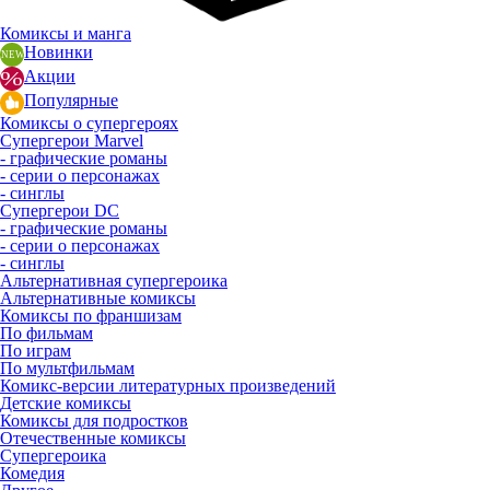
Комиксы и манга
Новинки
Акции
Популярные
Комиксы о супергероях
Супергерои Marvel
- графические романы
- серии о персонажах
- синглы
Супергерои DC
- графические романы
- серии о персонажах
- синглы
Альтернативная супергероика
Альтернативные комиксы
Комиксы по франшизам
По фильмам
По играм
По мультфильмам
Комикс-версии литературных произведений
Детские комиксы
Комиксы для подростков
Отечественные комиксы
Супергероика
Комедия