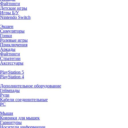
Файтинги
Детские игры
Игры Б/У
Nintendo Switch
Экшен
Симуляторы
Гонки
Ролевые игры
Приключения
Аркады
Файтинги
Стратегии
Аксессуары
PlayStation 5
PlayStation 4
Дополнительное оборудование
Геймпады
Рули
Кабели соединительные
PC
Мыши
Коврики для мышек
Гарнитуры
Носители информации