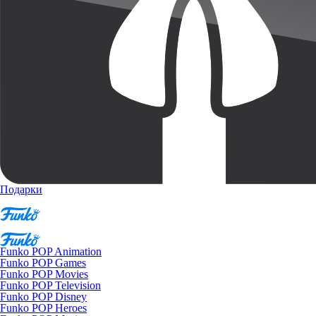
Подарки
Funko POP Animation
Funko POP Games
Funko POP Movies
Funko POP Television
Funko POP Disney
Funko POP Heroes