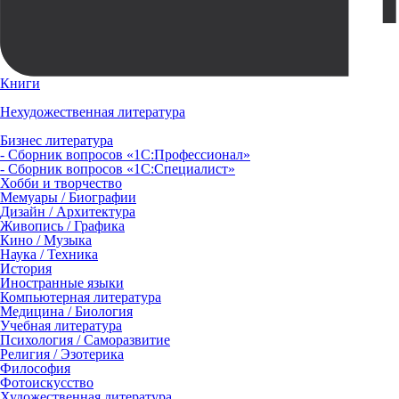
Книги
Нехудожественная литература
Бизнес литература
- Сборник вопросов «1С:Профессионал»
- Сборник вопросов «1С:Специалист»
Хобби и творчество
Мемуары / Биографии
Дизайн / Архитектура
Живопись / Графика
Кино / Музыка
Наука / Техника
История
Иностранные языки
Компьютерная литература
Медицина / Биология
Учебная литература
Психология / Саморазвитие
Религия / Эзотерика
Философия
Фотоискусство
Художественная литература