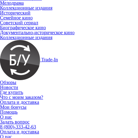
Мелодрама
Коллекционные издания
Исторический
Семейное кино
Советский сериал
Биографическое кино
Документально-историческое кино
Коллекционные издания
Trade-In
Обзоры
Новости
Где купить
Что с моим заказом?
Оплата и доставка
Мои бонусы
Помощь
О нас
Задать вопрос
8 (800)-333-42-63
Оплата и доставка
О нас