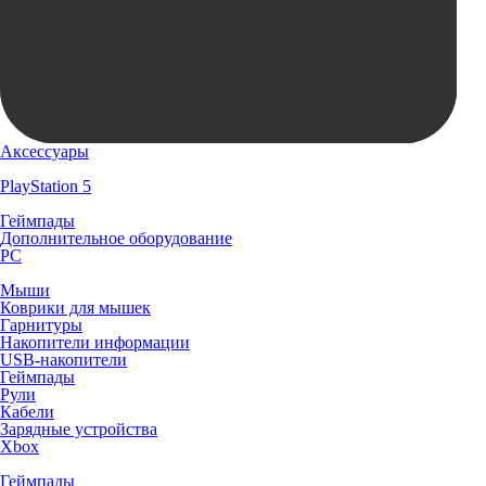
Аксессуары
PlayStation 5
Геймпады
Дополнительное оборудование
PC
Мыши
Коврики для мышек
Гарнитуры
Накопители информации
USB-накопители
Геймпады
Рули
Кабели
Зарядные устройства
Xbox
Геймпады