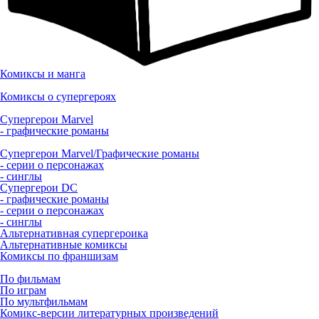
Комиксы и манга
Комиксы о супергероях
Супергерои Marvel
- графические романы
Супергерои Marvel/Графические романы
- серии о персонажах
- синглы
Супергерои DC
- графические романы
- серии о персонажах
- синглы
Альтернативная супергероика
Альтернативные комиксы
Комиксы по франшизам
По фильмам
По играм
По мультфильмам
Комикс-версии литературных произведений