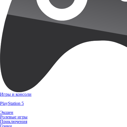
Игры и консоли
PlayStation 5
Экшен
Ролевые игры
Приключения
Гонки