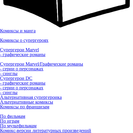
Комиксы и манга
Комиксы о супергероях
Супергерои Marvel
- графические романы
Супергерои Marvel/Графические романы
- серии о персонажах
- синглы
Супергерои DC
- графические романы
- серии о персонажах
- синглы
Альтернативная супергероика
Альтернативные комиксы
Комиксы по франшизам
По фильмам
По играм
По мультфильмам
Комикс-версии литературных произведений