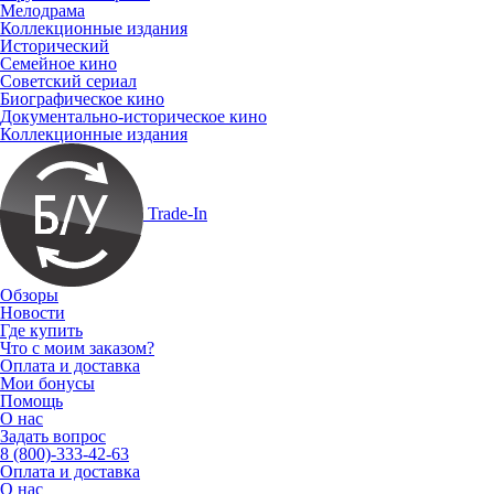
Мелодрама
Коллекционные издания
Исторический
Семейное кино
Советский сериал
Биографическое кино
Документально-историческое кино
Коллекционные издания
Trade-In
Обзоры
Новости
Где купить
Что с моим заказом?
Оплата и доставка
Мои бонусы
Помощь
О нас
Задать вопрос
8 (800)-333-42-63
Оплата и доставка
О нас