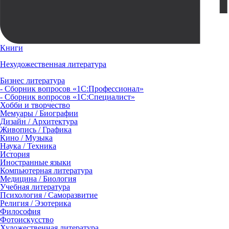
Книги
Нехудожественная литература
Бизнес литература
- Сборник вопросов «1С:Профессионал»
- Сборник вопросов «1С:Специалист»
Хобби и творчество
Мемуары / Биографии
Дизайн / Архитектура
Живопись / Графика
Кино / Музыка
Наука / Техника
История
Иностранные языки
Компьютерная литература
Медицина / Биология
Учебная литература
Психология / Саморазвитие
Религия / Эзотерика
Философия
Фотоискусство
Художественная литература