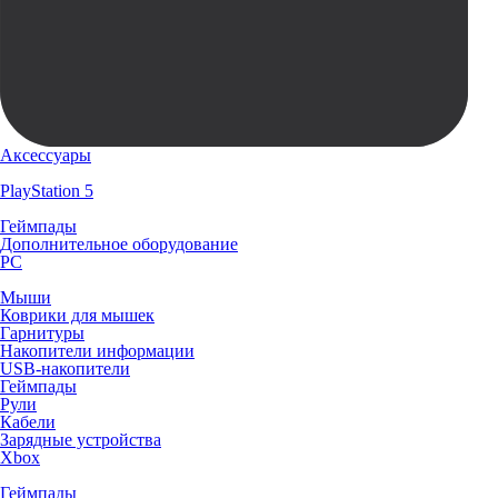
Аксессуары
PlayStation 5
Геймпады
Дополнительное оборудование
PC
Мыши
Коврики для мышек
Гарнитуры
Накопители информации
USB-накопители
Геймпады
Рули
Кабели
Зарядные устройства
Xbox
Геймпады