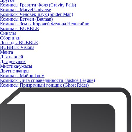
Другое
Комиксы Гравити Фолз (Gravity Falls)
Комиксы Marvel Universe
Комиксы Человек-паук (Spider-Man)
Комиксы Бэтмен (Batman)
Комиксы Земля Королей Федора Нечитайло
Комиксы BUBBLE
Синглы
Сборники
Легенды BUBBLE
BUBBLE Visions
Манга
Для парней
Для девушек
Мистика/ужасы
Другие жанры
Комиксы Майор Гром
Комиксы Лига справедливости (Justice League)
Комиксы Призрачный гонщик (Ghost Rider)