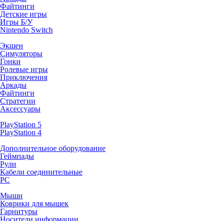
Файтинги
Детские игры
Игры Б/У
Nintendo Switch
Экшен
Симуляторы
Гонки
Ролевые игры
Приключения
Аркады
Файтинги
Стратегии
Аксессуары
PlayStation 5
PlayStation 4
Дополнительное оборудование
Геймпады
Рули
Кабели соединительные
PC
Мыши
Коврики для мышек
Гарнитуры
Носители информации