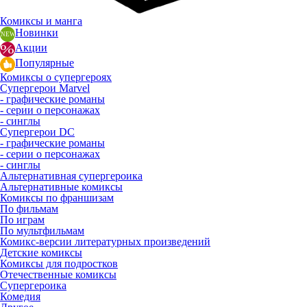
Комиксы и манга
Новинки
Акции
Популярные
Комиксы о супергероях
Супергерои Marvel
- графические романы
- серии о персонажах
- синглы
Супергерои DC
- графические романы
- серии о персонажах
- синглы
Альтернативная супергероика
Альтернативные комиксы
Комиксы по франшизам
По фильмам
По играм
По мультфильмам
Комикс-версии литературных произведений
Детские комиксы
Комиксы для подростков
Отечественные комиксы
Супергероика
Комедия