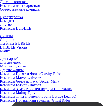
Детские комиксы
Комиксы для подростков
Отечественные комиксы
Супергероика
Комедия
Другое
Комиксы BUBBLE
Синглы
Сборники
Легенды BUBBLE
BUBBLE Visions
Манга
Для парней
Для девушек
Мистика/ужасы
Другие жанры
Комиксы Гравити Фолз (Gravity Falls)
Комиксы Marvel Universe
Комиксы Человек-паук (Spider-Man)
Комиксы Бэтмен (Batman)
Комиксы Земля Королей Федора Нечитайло
Комиксы Майор Гром
Комиксы Лига справедливости (Justice League)
Комиксы Призрачный гонщик (Ghost Rider)