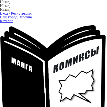
Назад
Назад
Назад
Вход
/
Регистрация
Ваш город:
Москва
Каталог