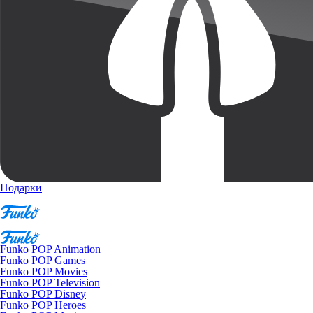
Подарки
Funko POP Animation
Funko POP Games
Funko POP Movies
Funko POP Television
Funko POP Disney
Funko POP Heroes