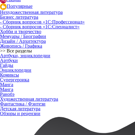
Популярные
Нехудожественная литература
Бизнес литература
- Сборник вопросов «1С:Профессионал»
- Сборник вопросов «1С:Специалист»
Хобби и творчество
Мемуары / Биографии
Дизайн / Архитектура
Живопись / Графика
>> Все разделы
Артбуки, энциклопедии
Артбуки
Гайды
Энциклопедии
Комиксы
Супергероика
Манга
Манга
Ранобэ
Художественная литература
Фантастика / Фэнтези
Детская литература
Обзоры и рецензии