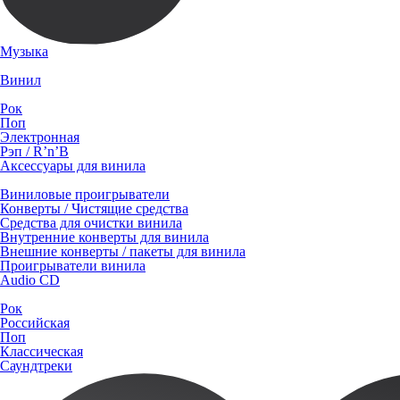
Музыка
Винил
Рок
Поп
Электронная
Рэп / R’n’B
Аксессуары для винила
Виниловые проигрыватели
Конверты / Чистящие средства
Средства для очистки винила
Внутренние конверты для винила
Внешние конверты / пакеты для винила
Проигрыватели винила
Audio CD
Рок
Российская
Поп
Классическая
Саундтреки