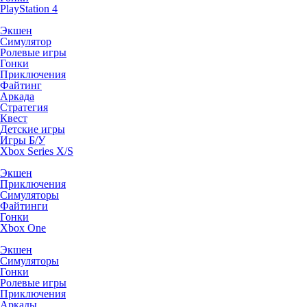
PlayStation 4
Экшен
Симулятор
Ролевые игры
Гонки
Приключения
Файтинг
Аркада
Стратегия
Квест
Детские игры
Игры Б/У
Xbox Series X/S
Экшен
Приключения
Симуляторы
Файтинги
Гонки
Xbox One
Экшен
Симуляторы
Гонки
Ролевые игры
Приключения
Аркады