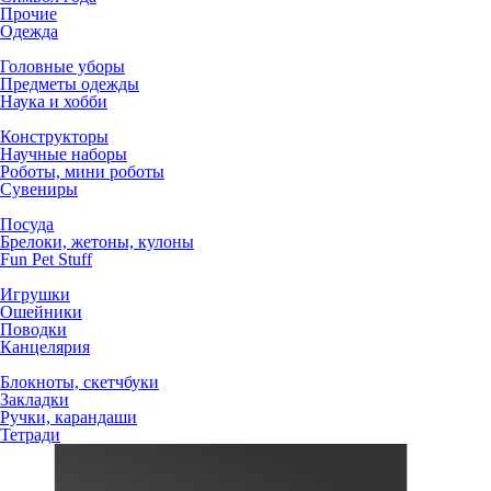
Прочие
Одежда
Головные уборы
Предметы одежды
Наука и хобби
Конструкторы
Научные наборы
Роботы, мини роботы
Сувениры
Посуда
Брелоки, жетоны, кулоны
Fun Pet Stuff
Игрушки
Ошейники
Поводки
Канцелярия
Блокноты, скетчбуки
Закладки
Ручки, карандаши
Тетради