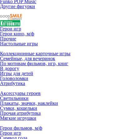
Funko POP Music
Другие фигурки
Герои игр
Герои кино, м/ф
Прочие
Настольные игры
Коллекционные карточные игры
Семейные, для вечеринок
По мотивам фильмов, игр, книг
В дорогу
Игры для детей
Головоломки
Атрибутика
Аксессуары героев
Светильники
Плакаты, значки, наклейки
Сумки, кошельки
Прочая атрибутика
Мягкие игрушки
Герои фильмов, м/ф
Герои игр
Символ года