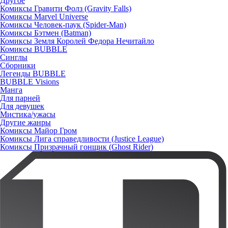
Другое
Комиксы Гравити Фолз (Gravity Falls)
Комиксы Marvel Universe
Комиксы Человек-паук (Spider-Man)
Комиксы Бэтмен (Batman)
Комиксы Земля Королей Федора Нечитайло
Комиксы BUBBLE
Синглы
Сборники
Легенды BUBBLE
BUBBLE Visions
Манга
Для парней
Для девушек
Мистика/ужасы
Другие жанры
Комиксы Майор Гром
Комиксы Лига справедливости (Justice League)
Комиксы Призрачный гонщик (Ghost Rider)