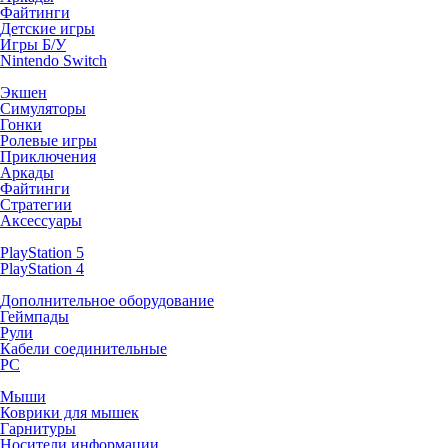
Файтинги
Детские игры
Игры Б/У
Nintendo Switch
Экшен
Симуляторы
Гонки
Ролевые игры
Приключения
Аркады
Файтинги
Стратегии
Аксессуары
PlayStation 5
PlayStation 4
Дополнительное оборудование
Геймпады
Рули
Кабели соединительные
PC
Мыши
Коврики для мышек
Гарнитуры
Носители информации