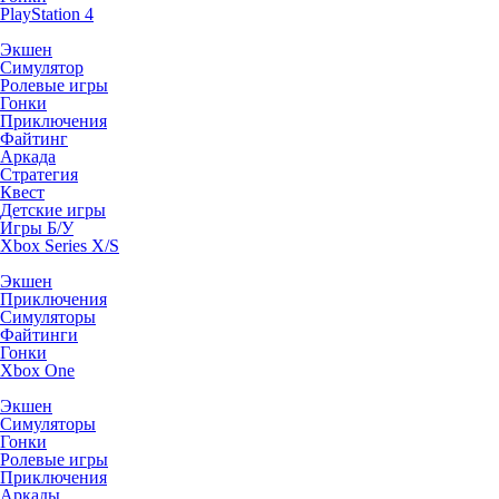
PlayStation 4
Экшен
Симулятор
Ролевые игры
Гонки
Приключения
Файтинг
Аркада
Стратегия
Квест
Детские игры
Игры Б/У
Xbox Series X/S
Экшен
Приключения
Симуляторы
Файтинги
Гонки
Xbox One
Экшен
Симуляторы
Гонки
Ролевые игры
Приключения
Аркады