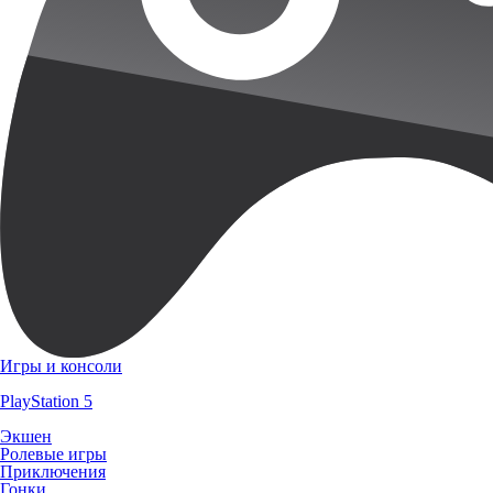
Игры и консоли
PlayStation 5
Экшен
Ролевые игры
Приключения
Гонки