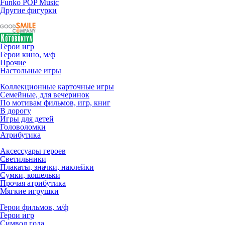
Funko POP Music
Другие фигурки
Герои игр
Герои кино, м/ф
Прочие
Настольные игры
Коллекционные карточные игры
Семейные, для вечеринок
По мотивам фильмов, игр, книг
В дорогу
Игры для детей
Головоломки
Атрибутика
Аксессуары героев
Светильники
Плакаты, значки, наклейки
Сумки, кошельки
Прочая атрибутика
Мягкие игрушки
Герои фильмов, м/ф
Герои игр
Символ года