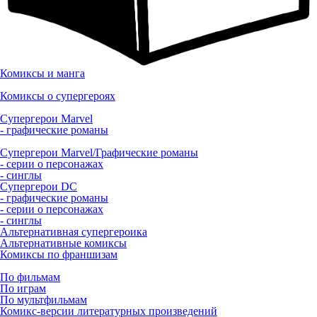
Комиксы и манга
Комиксы о супергероях
Супергерои Marvel
- графические романы
Супергерои Marvel/Графические романы
- серии о персонажах
- синглы
Супергерои DC
- графические романы
- серии о персонажах
- синглы
Альтернативная супергероика
Альтернативные комиксы
Комиксы по франшизам
По фильмам
По играм
По мультфильмам
Комикс-версии литературных произведений