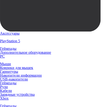
Аксессуары
PlayStation 5
Геймпады
Дополнительное оборудование
PC
Мыши
Коврики для мышек
Гарнитуры
Накопители информации
USB-накопители
Геймпады
Рули
Кабели
Зарядные устройства
Xbox
Геймпады