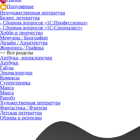
Популярные
Нехудожественная литература
Бизнес литература
- Сборник вопросов «1С:Профессионал»
- Сборник вопросов «1С:Специалист»
Хобби и творчество
Мемуары / Биографии
Дизайн / Архитектура
Живопись / Графика
>> Все разделы
Артбуки, энциклопедии
Артбуки
Гайды
Энциклопедии
Комиксы
Супергероика
Манга
Манга
Ранобэ
Художественная литература
Фантастика / Фэнтези
Детская литература
Обзоры и рецензии