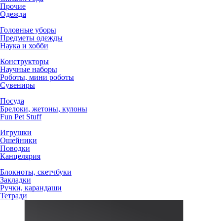
Прочие
Одежда
Головные уборы
Предметы одежды
Наука и хобби
Конструкторы
Научные наборы
Роботы, мини роботы
Сувениры
Посуда
Брелоки, жетоны, кулоны
Fun Pet Stuff
Игрушки
Ошейники
Поводки
Канцелярия
Блокноты, скетчбуки
Закладки
Ручки, карандаши
Тетради