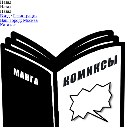
Назад
Назад
Назад
Вход
/
Регистрация
Ваш город:
Москва
Каталог