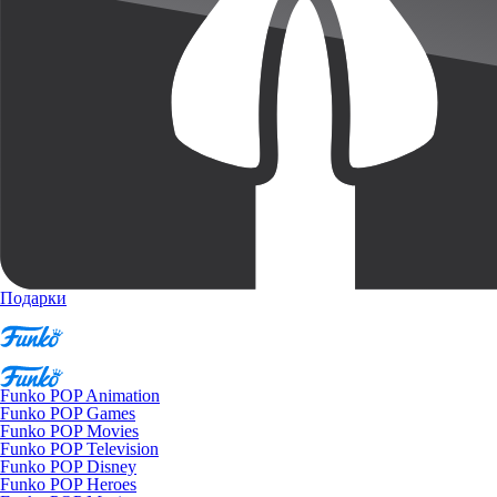
Подарки
Funko POP Animation
Funko POP Games
Funko POP Movies
Funko POP Television
Funko POP Disney
Funko POP Heroes