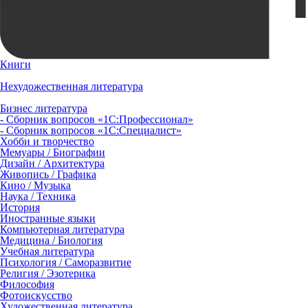
Книги
Нехудожественная литература
Бизнес литература
- Сборник вопросов «1С:Профессионал»
- Сборник вопросов «1С:Специалист»
Хобби и творчество
Мемуары / Биографии
Дизайн / Архитектура
Живопись / Графика
Кино / Музыка
Наука / Техника
История
Иностранные языки
Компьютерная литература
Медицина / Биология
Учебная литература
Психология / Саморазвитие
Религия / Эзотерика
Философия
Фотоискусство
Художественная литература