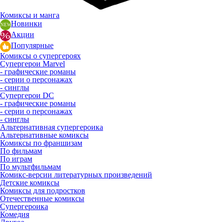
Комиксы и манга
Новинки
Акции
Популярные
Комиксы о супергероях
Супергерои Marvel
- графические романы
- серии о персонажах
- синглы
Супергерои DC
- графические романы
- серии о персонажах
- синглы
Альтернативная супергероика
Альтернативные комиксы
Комиксы по франшизам
По фильмам
По играм
По мультфильмам
Комикс-версии литературных произведений
Детские комиксы
Комиксы для подростков
Отечественные комиксы
Супергероика
Комедия