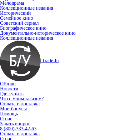
Мелодрама
Коллекционные издания
Исторический
Семейное кино
Советский сериал
Биографическое кино
Документально-историческое кино
Коллекционные издания
Trade-In
Обзоры
Новости
Где купить
Что с моим заказом?
Оплата и доставка
Мои бонусы
Помощь
О нас
Задать вопрос
8 (800)-333-42-63
Оплата и доставка
О нас