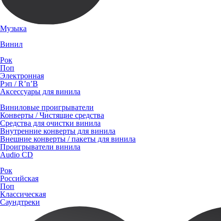
Музыка
Винил
Рок
Поп
Электронная
Рэп / R’n’B
Аксессуары для винила
Виниловые проигрыватели
Конверты / Чистящие средства
Средства для очистки винила
Внутренние конверты для винила
Внешние конверты / пакеты для винила
Проигрыватели винила
Audio CD
Рок
Российская
Поп
Классическая
Саундтреки