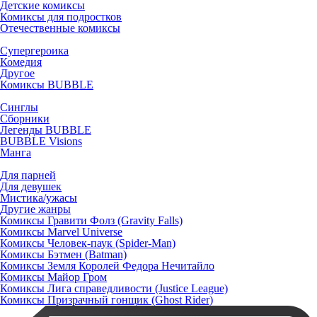
Детские комиксы
Комиксы для подростков
Отечественные комиксы
Супергероика
Комедия
Другое
Комиксы BUBBLE
Синглы
Сборники
Легенды BUBBLE
BUBBLE Visions
Манга
Для парней
Для девушек
Мистика/ужасы
Другие жанры
Комиксы Гравити Фолз (Gravity Falls)
Комиксы Marvel Universe
Комиксы Человек-паук (Spider-Man)
Комиксы Бэтмен (Batman)
Комиксы Земля Королей Федора Нечитайло
Комиксы Майор Гром
Комиксы Лига справедливости (Justice League)
Комиксы Призрачный гонщик (Ghost Rider)