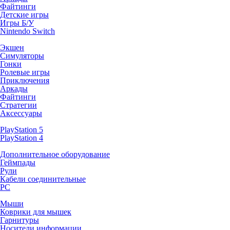
Файтинги
Детские игры
Игры Б/У
Nintendo Switch
Экшен
Симуляторы
Гонки
Ролевые игры
Приключения
Аркады
Файтинги
Стратегии
Аксессуары
PlayStation 5
PlayStation 4
Дополнительное оборудование
Геймпады
Рули
Кабели соединительные
PC
Мыши
Коврики для мышек
Гарнитуры
Носители информации