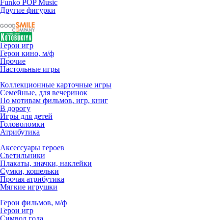
Funko POP Music
Другие фигурки
Герои игр
Герои кино, м/ф
Прочие
Настольные игры
Коллекционные карточные игры
Семейные, для вечеринок
По мотивам фильмов, игр, книг
В дорогу
Игры для детей
Головоломки
Атрибутика
Аксессуары героев
Светильники
Плакаты, значки, наклейки
Сумки, кошельки
Прочая атрибутика
Мягкие игрушки
Герои фильмов, м/ф
Герои игр
Символ года