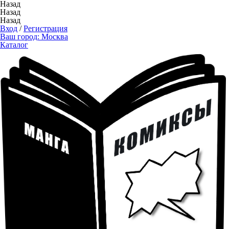
Назад
Назад
Назад
Вход
/
Регистрация
Ваш город:
Москва
Каталог