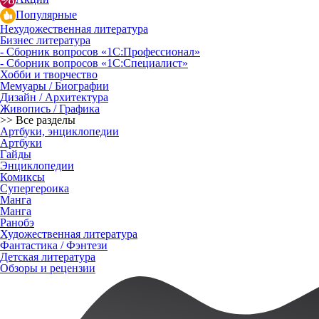
Популярные
Нехудожественная литература
Бизнес литература
- Сборник вопросов «1С:Профессионал»
- Сборник вопросов «1С:Специалист»
Хобби и творчество
Мемуары / Биографии
Дизайн / Архитектура
Живопись / Графика
>> Все разделы
Артбуки, энциклопедии
Артбуки
Гайды
Энциклопедии
Комиксы
Супергероика
Манга
Манга
Ранобэ
Художественная литература
Фантастика / Фэнтези
Детская литература
Обзоры и рецензии