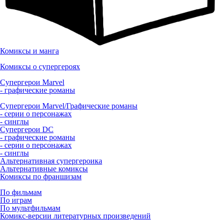
Комиксы и манга
Комиксы о супергероях
Супергерои Marvel
- графические романы
Супергерои Marvel/Графические романы
- серии о персонажах
- синглы
Супергерои DC
- графические романы
- серии о персонажах
- синглы
Альтернативная супергероика
Альтернативные комиксы
Комиксы по франшизам
По фильмам
По играм
По мультфильмам
Комикс-версии литературных произведений