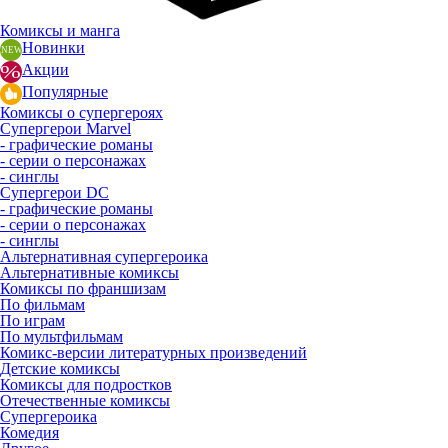
Комиксы и манга
Новинки
Акции
Популярные
Комиксы о супергероях
Супергерои Marvel
- графические романы
- серии о персонажах
- синглы
Супергерои DC
- графические романы
- серии о персонажах
- синглы
Альтернативная супергероика
Альтернативные комиксы
Комиксы по франшизам
По фильмам
По играм
По мультфильмам
Комикс-версии литературных произведений
Детские комиксы
Комиксы для подростков
Отечественные комиксы
Супергероика
Комедия