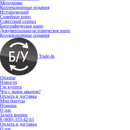
Мелодрама
Коллекционные издания
Исторический
Семейное кино
Советский сериал
Биографическое кино
Документально-историческое кино
Коллекционные издания
Trade-In
Обзоры
Новости
Где купить
Что с моим заказом?
Оплата и доставка
Мои бонусы
Помощь
О нас
Задать вопрос
8 (800)-333-42-63
Оплата и доставка
О нас