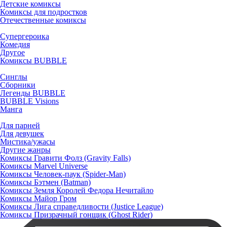
Детские комиксы
Комиксы для подростков
Отечественные комиксы
Супергероика
Комедия
Другое
Комиксы BUBBLE
Синглы
Сборники
Легенды BUBBLE
BUBBLE Visions
Манга
Для парней
Для девушек
Мистика/ужасы
Другие жанры
Комиксы Гравити Фолз (Gravity Falls)
Комиксы Marvel Universe
Комиксы Человек-паук (Spider-Man)
Комиксы Бэтмен (Batman)
Комиксы Земля Королей Федора Нечитайло
Комиксы Майор Гром
Комиксы Лига справедливости (Justice League)
Комиксы Призрачный гонщик (Ghost Rider)