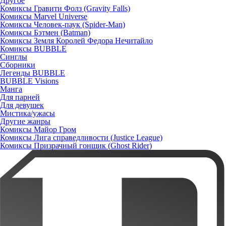
Другое
Комиксы Гравити Фолз (Gravity Falls)
Комиксы Marvel Universe
Комиксы Человек-паук (Spider-Man)
Комиксы Бэтмен (Batman)
Комиксы Земля Королей Федора Нечитайло
Комиксы BUBBLE
Синглы
Сборники
Легенды BUBBLE
BUBBLE Visions
Манга
Для парней
Для девушек
Мистика/ужасы
Другие жанры
Комиксы Майор Гром
Комиксы Лига справедливости (Justice League)
Комиксы Призрачный гонщик (Ghost Rider)