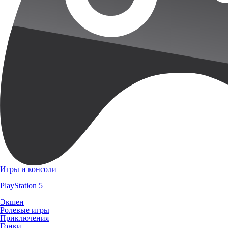
Игры и консоли
PlayStation 5
Экшен
Ролевые игры
Приключения
Гонки