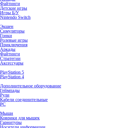
Файтинги
Детские игры
Игры Б/У
Nintendo Switch
Экшен
Симуляторы
Гонки
Ролевые игры
Приключения
Аркады
Файтинги
Стратегии
Аксессуары
PlayStation 5
PlayStation 4
Дополнительное оборудование
Геймпады
Рули
Кабели соединительные
PC
Мыши
Коврики для мышек
Гарнитуры
Носители информации