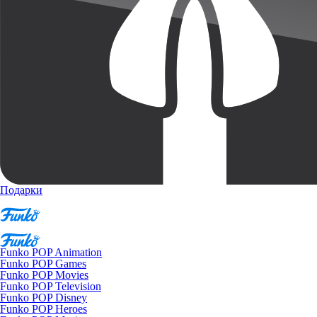
Подарки
Funko POP Animation
Funko POP Games
Funko POP Movies
Funko POP Television
Funko POP Disney
Funko POP Heroes