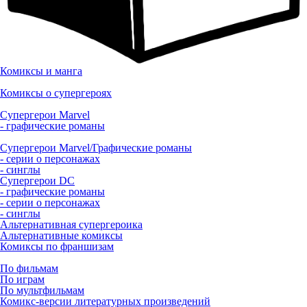
Комиксы и манга
Комиксы о супергероях
Супергерои Marvel
- графические романы
Супергерои Marvel/Графические романы
- серии о персонажах
- синглы
Супергерои DC
- графические романы
- серии о персонажах
- синглы
Альтернативная супергероика
Альтернативные комиксы
Комиксы по франшизам
По фильмам
По играм
По мультфильмам
Комикс-версии литературных произведений