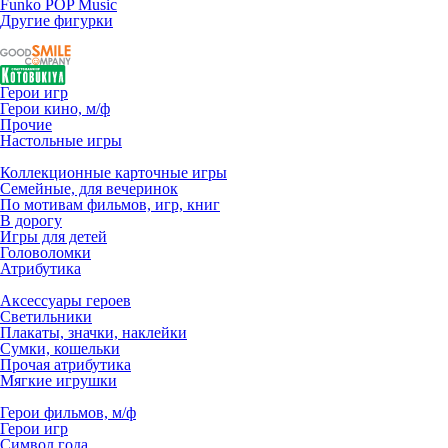
Funko POP Music
Другие фигурки
Герои игр
Герои кино, м/ф
Прочие
Настольные игры
Коллекционные карточные игры
Семейные, для вечеринок
По мотивам фильмов, игр, книг
В дорогу
Игры для детей
Головоломки
Атрибутика
Аксессуары героев
Светильники
Плакаты, значки, наклейки
Сумки, кошельки
Прочая атрибутика
Мягкие игрушки
Герои фильмов, м/ф
Герои игр
Символ года