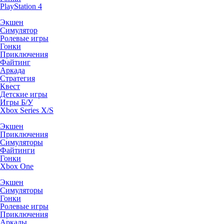
PlayStation 4
Экшен
Симулятор
Ролевые игры
Гонки
Приключения
Файтинг
Аркада
Стратегия
Квест
Детские игры
Игры Б/У
Xbox Series X/S
Экшен
Приключения
Симуляторы
Файтинги
Гонки
Xbox One
Экшен
Симуляторы
Гонки
Ролевые игры
Приключения
Аркады