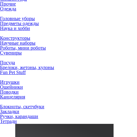
Прочие
Одежда
Головные уборы
Предметы одежды
Наука и хобби
Конструкторы
Научные наборы
Роботы, мини роботы
Сувениры
Посуда
Брелоки, жетоны, кулоны
Fun Pet Stuff
Игрушки
Ошейники
Поводки
Канцелярия
Блокноты, скетчбуки
Закладки
Ручки, карандаши
Тетради