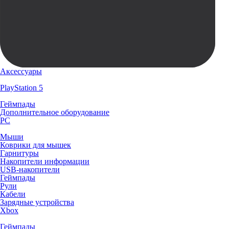
Аксессуары
PlayStation 5
Геймпады
Дополнительное оборудование
PC
Мыши
Коврики для мышек
Гарнитуры
Накопители информации
USB-накопители
Геймпады
Рули
Кабели
Зарядные устройства
Xbox
Геймпады