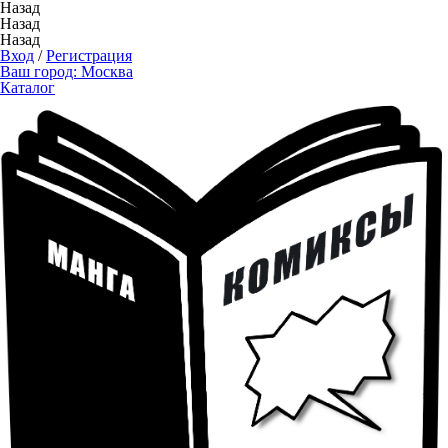
Назад
Назад
Назад
Вход
/
Регистрация
Ваш город:
Москва
Каталог