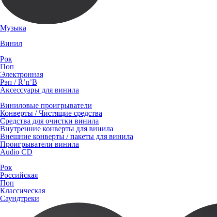
Музыка
Винил
Рок
Поп
Электронная
Рэп / R’n’B
Аксессуары для винила
Виниловые проигрыватели
Конверты / Чистящие средства
Средства для очистки винила
Внутренние конверты для винила
Внешние конверты / пакеты для винила
Проигрыватели винила
Audio CD
Рок
Российская
Поп
Классическая
Саундтреки