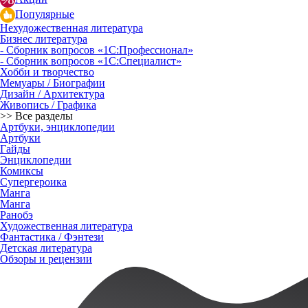
Популярные
Нехудожественная литература
Бизнес литература
- Сборник вопросов «1С:Профессионал»
- Сборник вопросов «1С:Специалист»
Хобби и творчество
Мемуары / Биографии
Дизайн / Архитектура
Живопись / Графика
>> Все разделы
Артбуки, энциклопедии
Артбуки
Гайды
Энциклопедии
Комиксы
Супергероика
Манга
Манга
Ранобэ
Художественная литература
Фантастика / Фэнтези
Детская литература
Обзоры и рецензии