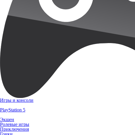
Игры и консоли
PlayStation 5
Экшен
Ролевые игры
Приключения
Гонки