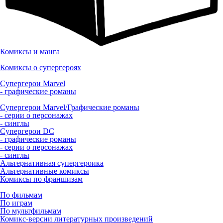
Комиксы и манга
Комиксы о супергероях
Супергерои Marvel
- графические романы
Супергерои Marvel/Графические романы
- серии о персонажах
- синглы
Супергерои DC
- графические романы
- серии о персонажах
- синглы
Альтернативная супергероика
Альтернативные комиксы
Комиксы по франшизам
По фильмам
По играм
По мультфильмам
Комикс-версии литературных произведений