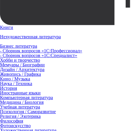
Книги
Нехудожественная литература
Бизнес литература
- Сборник вопросов «1С:Профессионал»
- Сборник вопросов «1С:Специалист»
Хобби и творчество
Мемуары / Биографии
Дизайн / Архитектура
Живопись / Графика
Кино / Музыка
Наука / Техника
История
Иностранные языки
Компьютерная литература
Медицина / Биология
Учебная литература
Психология / Саморазвитие
Религия / Эзотерика
Философия
Фотоискусство
Художественная литература