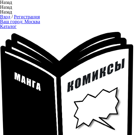
Назад
Назад
Назад
Вход
/
Регистрация
Ваш город:
Москва
Каталог