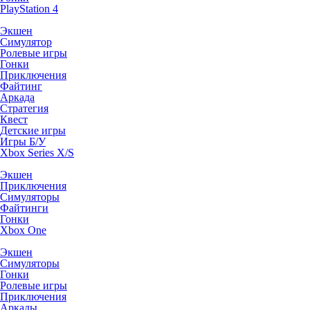
PlayStation 4
Экшен
Симулятор
Ролевые игры
Гонки
Приключения
Файтинг
Аркада
Стратегия
Квест
Детские игры
Игры Б/У
Xbox Series X/S
Экшен
Приключения
Симуляторы
Файтинги
Гонки
Xbox One
Экшен
Симуляторы
Гонки
Ролевые игры
Приключения
Аркады