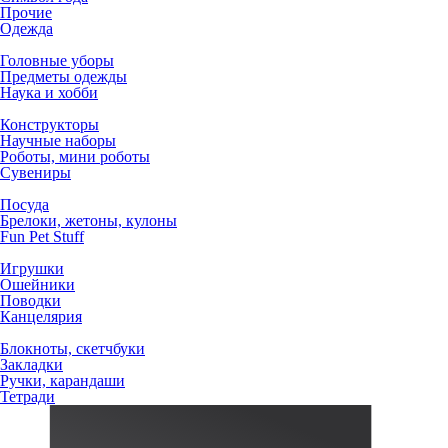
Прочие
Одежда
Головные уборы
Предметы одежды
Наука и хобби
Конструкторы
Научные наборы
Роботы, мини роботы
Сувениры
Посуда
Брелоки, жетоны, кулоны
Fun Pet Stuff
Игрушки
Ошейники
Поводки
Канцелярия
Блокноты, скетчбуки
Закладки
Ручки, карандаши
Тетради