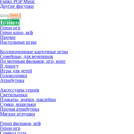
Funko POP Music
Другие фигурки
Герои игр
Герои кино, м/ф
Прочие
Настольные игры
Коллекционные карточные игры
Семейные, для вечеринок
По мотивам фильмов, игр, книг
В дорогу
Игры для детей
Головоломки
Атрибутика
Аксессуары героев
Светильники
Плакаты, значки, наклейки
Сумки, кошельки
Прочая атрибутика
Мягкие игрушки
Герои фильмов, м/ф
Герои игр
Символ года