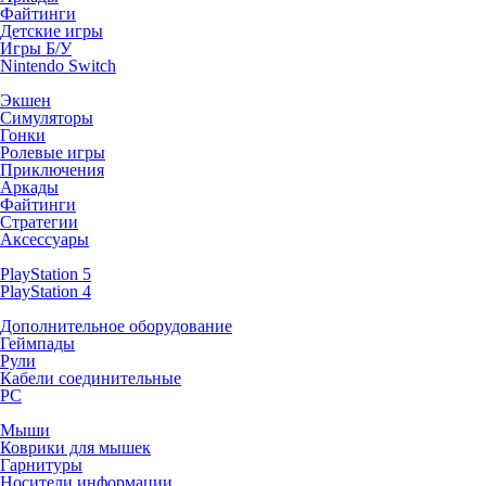
Файтинги
Детские игры
Игры Б/У
Nintendo Switch
Экшен
Симуляторы
Гонки
Ролевые игры
Приключения
Аркады
Файтинги
Стратегии
Аксессуары
PlayStation 5
PlayStation 4
Дополнительное оборудование
Геймпады
Рули
Кабели соединительные
PC
Мыши
Коврики для мышек
Гарнитуры
Носители информации