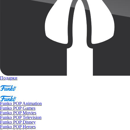
Подарки
Funko POP Animation
Funko POP Games
Funko POP Movies
Funko POP Television
Funko POP Disney
Funko POP Heroes