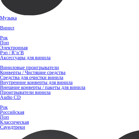
Музыка
Винил
Рок
Поп
Электронная
Рэп / R’n’B
Аксессуары для винила
Виниловые проигрыватели
Конверты / Чистящие средства
Средства для очистки винила
Внутренние конверты для винила
Внешние конверты / пакеты для винила
Проигрыватели винила
Audio CD
Рок
Российская
Поп
Классическая
Саундтреки