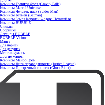
Другое
Комиксы Гравити Фолз (Gravity Falls)
Комиксы Marvel Universe
Комиксы Человек-паук (Spider-Man)
Комиксы Бэтмен (Batman)
Комиксы Земля Королей Федора Нечитайло
Комиксы BUBBLE
Синглы
Сборники
Легенды BUBBLE
BUBBLE Visions
Манга
Для парней
Для девушек
Мистика/ужасы
Другие жанры
Комиксы Майор Гром
Комиксы Лига справедливости (Justice League)
Комиксы Призрачный гонщик (Ghost Rider)