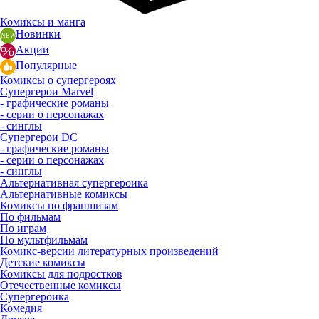
Комиксы и манга
Новинки
Акции
Популярные
Комиксы о супергероях
Супергерои Marvel
- графические романы
- серии о персонажах
- синглы
Супергерои DC
- графические романы
- серии о персонажах
- синглы
Альтернативная супергероика
Альтернативные комиксы
Комиксы по франшизам
По фильмам
По играм
По мультфильмам
Комикс-версии литературных произведений
Детские комиксы
Комиксы для подростков
Отечественные комиксы
Супергероика
Комедия