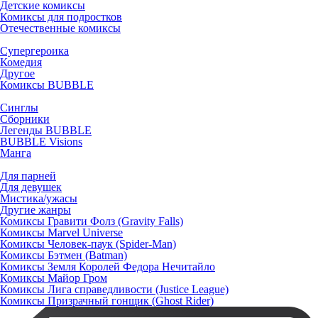
Детские комиксы
Комиксы для подростков
Отечественные комиксы
Супергероика
Комедия
Другое
Комиксы BUBBLE
Синглы
Сборники
Легенды BUBBLE
BUBBLE Visions
Манга
Для парней
Для девушек
Мистика/ужасы
Другие жанры
Комиксы Гравити Фолз (Gravity Falls)
Комиксы Marvel Universe
Комиксы Человек-паук (Spider-Man)
Комиксы Бэтмен (Batman)
Комиксы Земля Королей Федора Нечитайло
Комиксы Майор Гром
Комиксы Лига справедливости (Justice League)
Комиксы Призрачный гонщик (Ghost Rider)