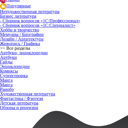
Популярные
Нехудожественная литература
Бизнес литература
- Сборник вопросов «1С:Профессионал»
- Сборник вопросов «1С:Специалист»
Хобби и творчество
Мемуары / Биографии
Дизайн / Архитектура
Живопись / Графика
>> Все разделы
Артбуки, энциклопедии
Артбуки
Гайды
Энциклопедии
Комиксы
Супергероика
Манга
Манга
Ранобэ
Художественная литература
Фантастика / Фэнтези
Детская литература
Обзоры и рецензии