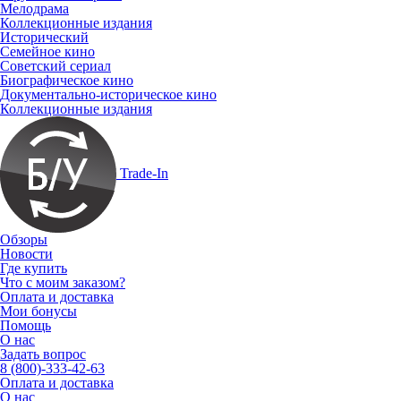
Мелодрама
Коллекционные издания
Исторический
Семейное кино
Советский сериал
Биографическое кино
Документально-историческое кино
Коллекционные издания
Trade-In
Обзоры
Новости
Где купить
Что с моим заказом?
Оплата и доставка
Мои бонусы
Помощь
О нас
Задать вопрос
8 (800)-333-42-63
Оплата и доставка
О нас