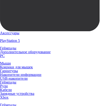
Аксессуары
PlayStation 5
Геймпады
Дополнительное оборудование
PC
Мыши
Коврики для мышек
Гарнитуры
Накопители информации
USB-накопители
Геймпады
Рули
Кабели
Зарядные устройства
Xbox
Геймпады