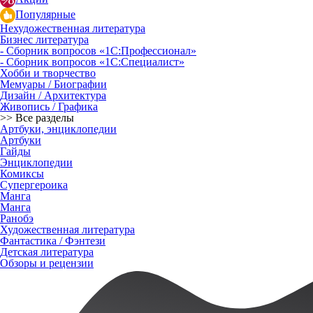
Популярные
Нехудожественная литература
Бизнес литература
- Сборник вопросов «1С:Профессионал»
- Сборник вопросов «1С:Специалист»
Хобби и творчество
Мемуары / Биографии
Дизайн / Архитектура
Живопись / Графика
>> Все разделы
Артбуки, энциклопедии
Артбуки
Гайды
Энциклопедии
Комиксы
Супергероика
Манга
Манга
Ранобэ
Художественная литература
Фантастика / Фэнтези
Детская литература
Обзоры и рецензии