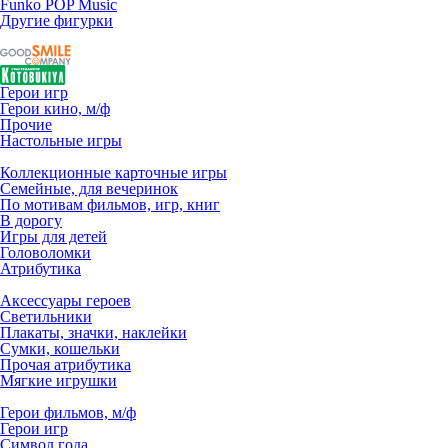
Funko POP Music
Другие фигурки
Герои игр
Герои кино, м/ф
Прочие
Настольные игры
Коллекционные карточные игры
Семейные, для вечеринок
По мотивам фильмов, игр, книг
В дорогу
Игры для детей
Головоломки
Атрибутика
Аксессуары героев
Светильники
Плакаты, значки, наклейки
Сумки, кошельки
Прочая атрибутика
Мягкие игрушки
Герои фильмов, м/ф
Герои игр
Символ года