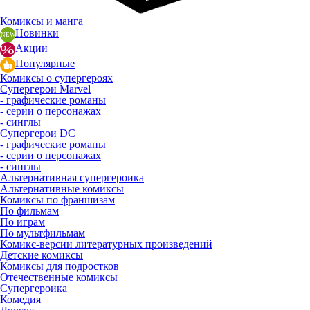
Комиксы и манга
Новинки
Акции
Популярные
Комиксы о супергероях
Супергерои Marvel
- графические романы
- серии о персонажах
- синглы
Супергерои DC
- графические романы
- серии о персонажах
- синглы
Альтернативная супергероика
Альтернативные комиксы
Комиксы по франшизам
По фильмам
По играм
По мультфильмам
Комикс-версии литературных произведений
Детские комиксы
Комиксы для подростков
Отечественные комиксы
Супергероика
Комедия