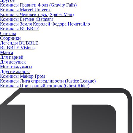
Другое
Комиксы Гравити Фолз (Gravity Falls)
Комиксы Marvel Universe
Комиксы Человек-паук (Spider-Man)
Комиксы Бэтмен (Batman)
Комиксы Земля Королей Федора Нечитайло
Комиксы BUBBLE
Синглы
Сборники
Легенды BUBBLE
BUBBLE Visions
Манга
Для парней
Для девушек
Мистика/ужасы
Другие жанры
Комиксы Майор Гром
Комиксы Лига справедливости (Justice League)
Комиксы Призрачный гонщик (Ghost Rider)