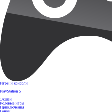
Игры и консоли
PlayStation 5
Экшен
Ролевые игры
Приключения
Гонки