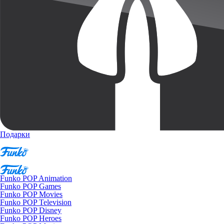
Подарки
Funko POP Animation
Funko POP Games
Funko POP Movies
Funko POP Television
Funko POP Disney
Funko POP Heroes