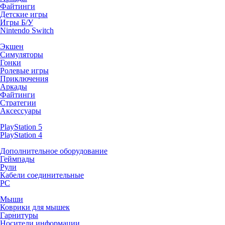
Файтинги
Детские игры
Игры Б/У
Nintendo Switch
Экшен
Симуляторы
Гонки
Ролевые игры
Приключения
Аркады
Файтинги
Стратегии
Аксессуары
PlayStation 5
PlayStation 4
Дополнительное оборудование
Геймпады
Рули
Кабели соединительные
PC
Мыши
Коврики для мышек
Гарнитуры
Носители информации