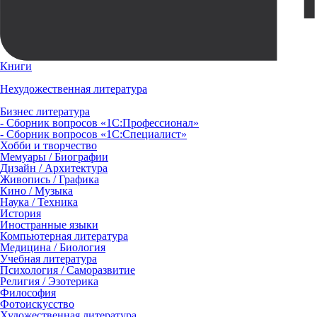
Книги
Нехудожественная литература
Бизнес литература
- Сборник вопросов «1С:Профессионал»
- Сборник вопросов «1С:Специалист»
Хобби и творчество
Мемуары / Биографии
Дизайн / Архитектура
Живопись / Графика
Кино / Музыка
Наука / Техника
История
Иностранные языки
Компьютерная литература
Медицина / Биология
Учебная литература
Психология / Саморазвитие
Религия / Эзотерика
Философия
Фотоискусство
Художественная литература