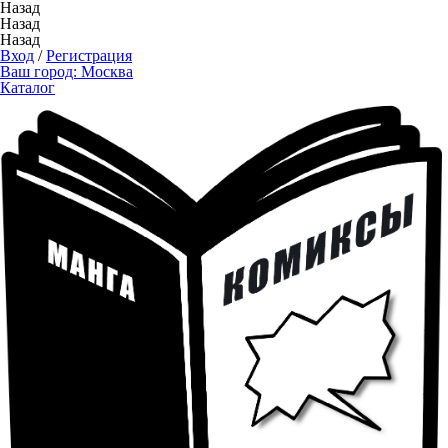
Назад
Назад
Назад
Вход
/
Регистрация
Ваш город:
Москва
Каталог