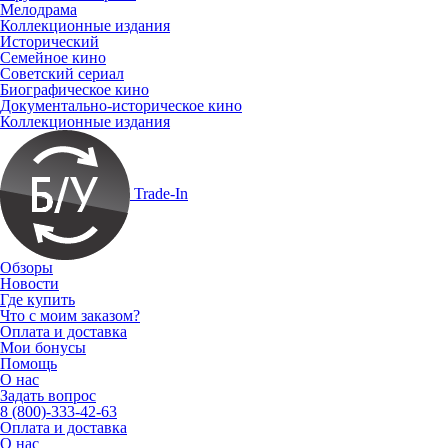
Мелодрама
Коллекционные издания
Исторический
Семейное кино
Советский сериал
Биографическое кино
Документально-историческое кино
Коллекционные издания
Trade-In
Обзоры
Новости
Где купить
Что с моим заказом?
Оплата и доставка
Мои бонусы
Помощь
О нас
Задать вопрос
8 (800)-333-42-63
Оплата и доставка
О нас