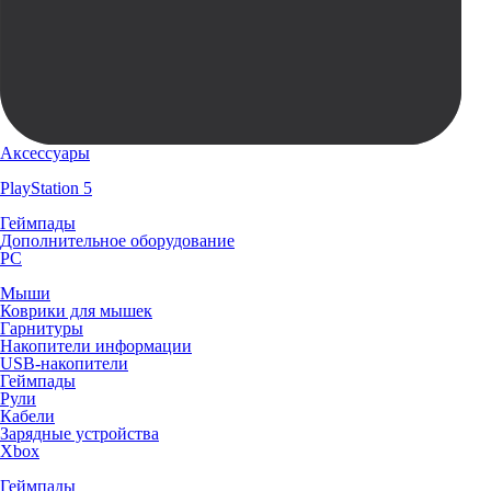
Аксессуары
PlayStation 5
Геймпады
Дополнительное оборудование
PC
Мыши
Коврики для мышек
Гарнитуры
Накопители информации
USB-накопители
Геймпады
Рули
Кабели
Зарядные устройства
Xbox
Геймпады