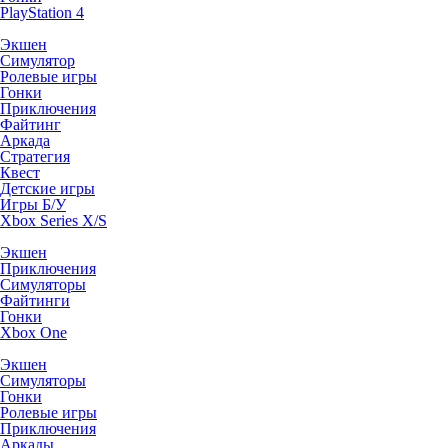
PlayStation 4
Экшен
Симулятор
Ролевые игры
Гонки
Приключения
Файтинг
Аркада
Стратегия
Квест
Детские игры
Игры Б/У
Xbox Series X/S
Экшен
Приключения
Симуляторы
Файтинги
Гонки
Xbox One
Экшен
Симуляторы
Гонки
Ролевые игры
Приключения
Аркады