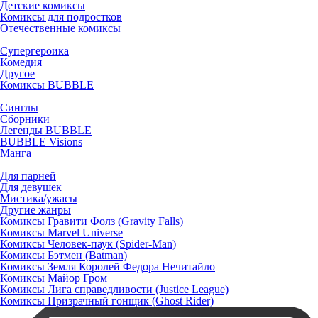
Детские комиксы
Комиксы для подростков
Отечественные комиксы
Супергероика
Комедия
Другое
Комиксы BUBBLE
Синглы
Сборники
Легенды BUBBLE
BUBBLE Visions
Манга
Для парней
Для девушек
Мистика/ужасы
Другие жанры
Комиксы Гравити Фолз (Gravity Falls)
Комиксы Marvel Universe
Комиксы Человек-паук (Spider-Man)
Комиксы Бэтмен (Batman)
Комиксы Земля Королей Федора Нечитайло
Комиксы Майор Гром
Комиксы Лига справедливости (Justice League)
Комиксы Призрачный гонщик (Ghost Rider)