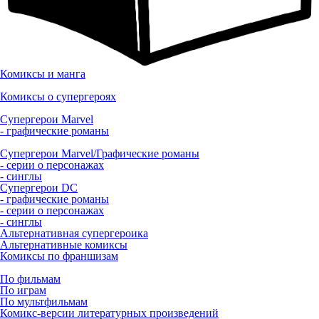
Комиксы и манга
Комиксы о супергероях
Супергерои Marvel
- графические романы
Супергерои Marvel/Графические романы
- серии о персонажах
- синглы
Супергерои DC
- графические романы
- серии о персонажах
- синглы
Альтернативная супергероика
Альтернативные комиксы
Комиксы по франшизам
По фильмам
По играм
По мультфильмам
Комикс-версии литературных произведений