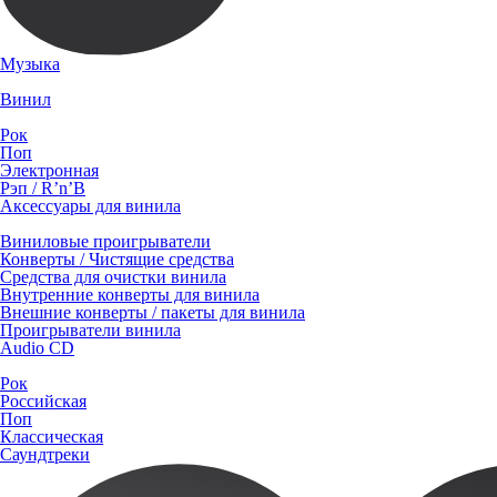
Музыка
Винил
Рок
Поп
Электронная
Рэп / R’n’B
Аксессуары для винила
Виниловые проигрыватели
Конверты / Чистящие средства
Средства для очистки винила
Внутренние конверты для винила
Внешние конверты / пакеты для винила
Проигрыватели винила
Audio CD
Рок
Российская
Поп
Классическая
Саундтреки