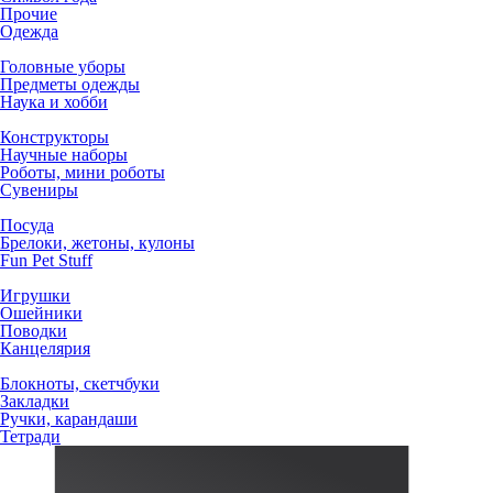
Прочие
Одежда
Головные уборы
Предметы одежды
Наука и хобби
Конструкторы
Научные наборы
Роботы, мини роботы
Сувениры
Посуда
Брелоки, жетоны, кулоны
Fun Pet Stuff
Игрушки
Ошейники
Поводки
Канцелярия
Блокноты, скетчбуки
Закладки
Ручки, карандаши
Тетради