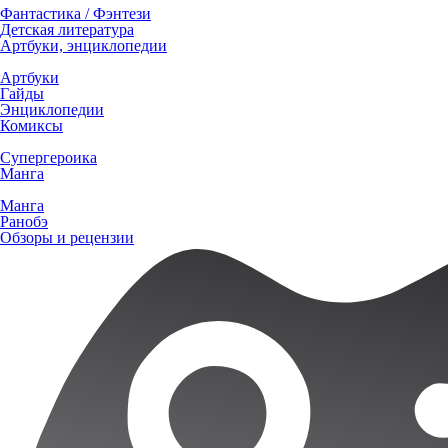
Фантастика / Фэнтези
Детская литература
Артбуки, энциклопедии
Артбуки
Гайды
Энциклопедии
Комиксы
Супергероика
Манга
Манга
Ранобэ
Обзоры и рецензии