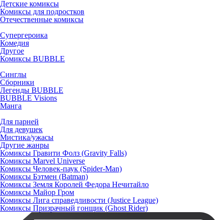
Детские комиксы
Комиксы для подростков
Отечественные комиксы
Супергероика
Комедия
Другое
Комиксы BUBBLE
Синглы
Сборники
Легенды BUBBLE
BUBBLE Visions
Манга
Для парней
Для девушек
Мистика/ужасы
Другие жанры
Комиксы Гравити Фолз (Gravity Falls)
Комиксы Marvel Universe
Комиксы Человек-паук (Spider-Man)
Комиксы Бэтмен (Batman)
Комиксы Земля Королей Федора Нечитайло
Комиксы Майор Гром
Комиксы Лига справедливости (Justice League)
Комиксы Призрачный гонщик (Ghost Rider)