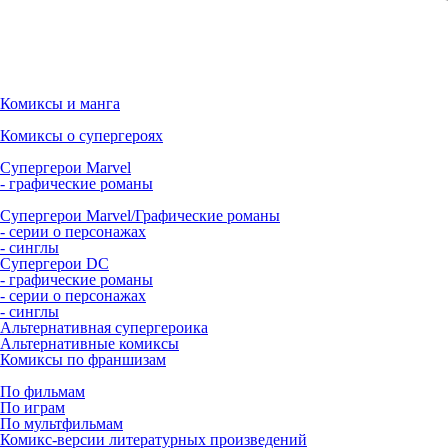
Комиксы и манга
Комиксы о супергероях
Супергерои Marvel
- графические романы
Супергерои Marvel/Графические романы
- серии о персонажах
- синглы
Супергерои DC
- графические романы
- серии о персонажах
- синглы
Альтернативная супергероика
Альтернативные комиксы
Комиксы по франшизам
По фильмам
По играм
По мультфильмам
Комикс-версии литературных произведений