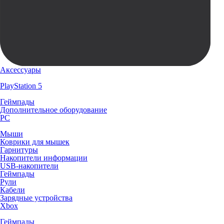
Аксессуары
PlayStation 5
Геймпады
Дополнительное оборудование
PC
Мыши
Коврики для мышек
Гарнитуры
Накопители информации
USB-накопители
Геймпады
Рули
Кабели
Зарядные устройства
Xbox
Геймпады