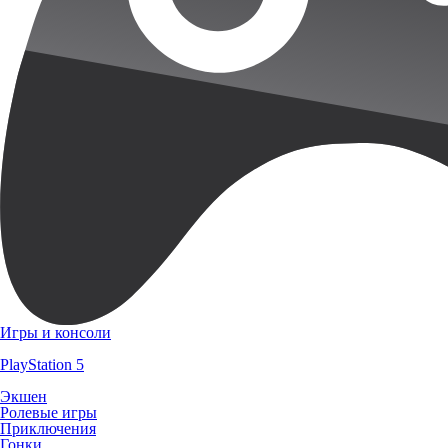
Игры и консоли
PlayStation 5
Экшен
Ролевые игры
Приключения
Гонки