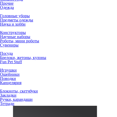
Прочие
Одежда
Головные уборы
Предметы одежды
Наука и хобби
Конструкторы
Научные наборы
Роботы, мини роботы
Сувениры
Посуда
Брелоки, жетоны, кулоны
Fun Pet Stuff
Игрушки
Ошейники
Поводки
Канцелярия
Блокноты, скетчбуки
Закладки
Ручки, карандаши
Тетради