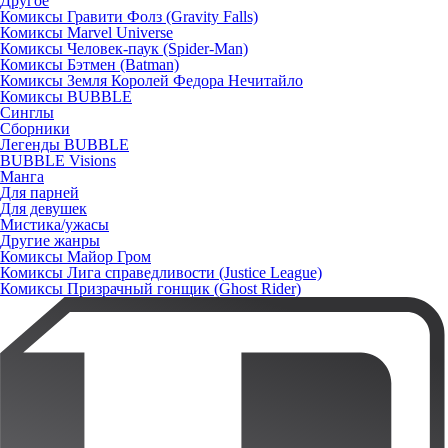
Другое
Комиксы Гравити Фолз (Gravity Falls)
Комиксы Marvel Universe
Комиксы Человек-паук (Spider-Man)
Комиксы Бэтмен (Batman)
Комиксы Земля Королей Федора Нечитайло
Комиксы BUBBLE
Синглы
Сборники
Легенды BUBBLE
BUBBLE Visions
Манга
Для парней
Для девушек
Мистика/ужасы
Другие жанры
Комиксы Майор Гром
Комиксы Лига справедливости (Justice League)
Комиксы Призрачный гонщик (Ghost Rider)