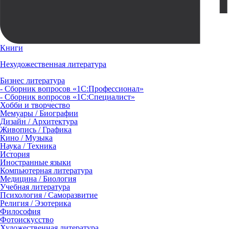
Книги
Нехудожественная литература
Бизнес литература
- Сборник вопросов «1С:Профессионал»
- Сборник вопросов «1С:Специалист»
Хобби и творчество
Мемуары / Биографии
Дизайн / Архитектура
Живопись / Графика
Кино / Музыка
Наука / Техника
История
Иностранные языки
Компьютерная литература
Медицина / Биология
Учебная литература
Психология / Саморазвитие
Религия / Эзотерика
Философия
Фотоискусство
Художественная литература