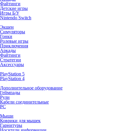
Файтинги
Детские игры
Игры Б/У
Nintendo Switch
Экшен
Симуляторы
Гонки
Ролевые игры
Приключения
Аркады
Файтинги
Стратегии
Аксессуары
PlayStation 5
PlayStation 4
Дополнительное оборудование
Геймпады
Рули
Кабели соединительные
PC
Мыши
Коврики для мышек
Гарнитуры
Носители информации