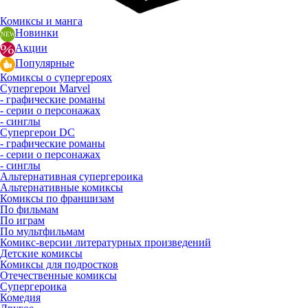
Комиксы и манга
Новинки
Акции
Популярные
Комиксы о супергероях
Супергерои Marvel
- графические романы
- серии о персонажах
- синглы
Супергерои DC
- графические романы
- серии о персонажах
- синглы
Альтернативная супергероика
Альтернативные комиксы
Комиксы по франшизам
По фильмам
По играм
По мультфильмам
Комикс-версии литературных произведений
Детские комиксы
Комиксы для подростков
Отечественные комиксы
Супергероика
Комедия