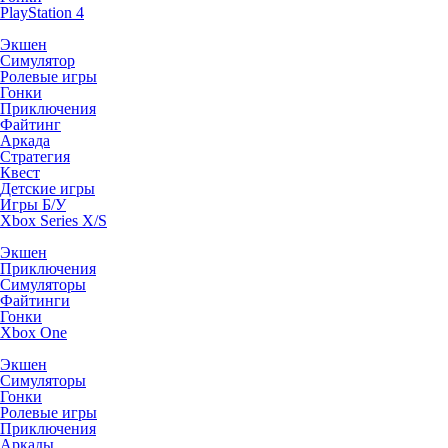
PlayStation 4
Экшен
Симулятор
Ролевые игры
Гонки
Приключения
Файтинг
Аркада
Стратегия
Квест
Детские игры
Игры Б/У
Xbox Series X/S
Экшен
Приключения
Симуляторы
Файтинги
Гонки
Xbox One
Экшен
Симуляторы
Гонки
Ролевые игры
Приключения
Аркады