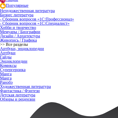
Популярные
Нехудожественная литература
Бизнес литература
- Сборник вопросов «1С:Профессионал»
- Сборник вопросов «1С:Специалист»
Хобби и творчество
Мемуары / Биографии
Дизайн / Архитектура
Живопись / Графика
>> Все разделы
Артбуки, энциклопедии
Артбуки
Гайды
Энциклопедии
Комиксы
Супергероика
Манга
Манга
Ранобэ
Художественная литература
Фантастика / Фэнтези
Детская литература
Обзоры и рецензии