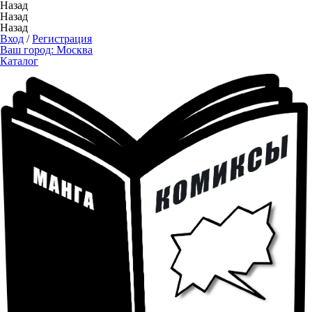
Назад
Назад
Назад
Вход
/
Регистрация
Ваш город:
Москва
Каталог