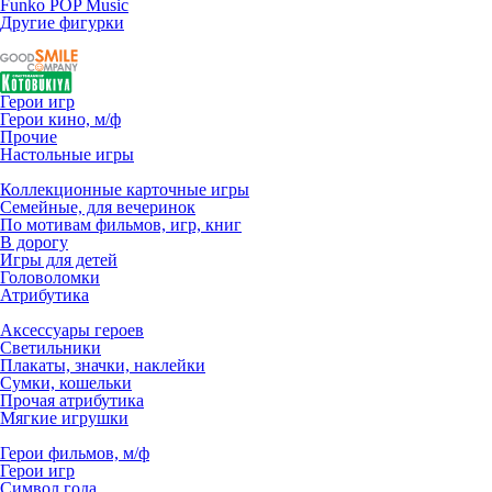
Funko POP Music
Другие фигурки
Герои игр
Герои кино, м/ф
Прочие
Настольные игры
Коллекционные карточные игры
Семейные, для вечеринок
По мотивам фильмов, игр, книг
В дорогу
Игры для детей
Головоломки
Атрибутика
Аксессуары героев
Светильники
Плакаты, значки, наклейки
Сумки, кошельки
Прочая атрибутика
Мягкие игрушки
Герои фильмов, м/ф
Герои игр
Символ года