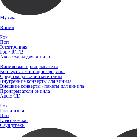
Музыка
Винил
Рок
Поп
Электронная
Рэп / R’n’B
Аксессуары для винила
Виниловые проигрыватели
Конверты / Чистящие средства
Средства для очистки винила
Внутренние конверты для винила
Внешние конверты / пакеты для винила
Проигрыватели винила
Audio CD
Рок
Российская
Поп
Классическая
Саундтреки