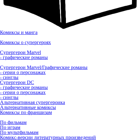
Комиксы и манга
Комиксы о супергероях
Супергерои Marvel
- графические романы
Супергерои Marvel/Графические романы
- серии о персонажах
- синглы
Супергерои DC
- графические романы
- серии о персонажах
- синглы
Альтернативная супергероика
Альтернативные комиксы
Комиксы по франшизам
По фильмам
По играм
По мультфильмам
Комикс-версии литературных произведений