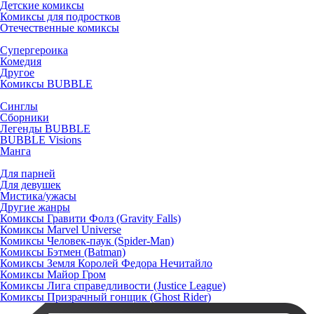
Детские комиксы
Комиксы для подростков
Отечественные комиксы
Супергероика
Комедия
Другое
Комиксы BUBBLE
Синглы
Сборники
Легенды BUBBLE
BUBBLE Visions
Манга
Для парней
Для девушек
Мистика/ужасы
Другие жанры
Комиксы Гравити Фолз (Gravity Falls)
Комиксы Marvel Universe
Комиксы Человек-паук (Spider-Man)
Комиксы Бэтмен (Batman)
Комиксы Земля Королей Федора Нечитайло
Комиксы Майор Гром
Комиксы Лига справедливости (Justice League)
Комиксы Призрачный гонщик (Ghost Rider)