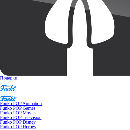
Подарки
Funko POP Animation
Funko POP Games
Funko POP Movies
Funko POP Television
Funko POP Disney
Funko POP Heroes