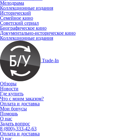
Мелодрама
Коллекционные издания
Исторический
Семейное кино
Советский сериал
Биографическое кино
Документально-историческое кино
Коллекционные издания
Trade-In
Обзоры
Новости
Где купить
Что с моим заказом?
Оплата и доставка
Мои бонусы
Помощь
О нас
Задать вопрос
8 (800)-333-42-63
Оплата и доставка
О нас