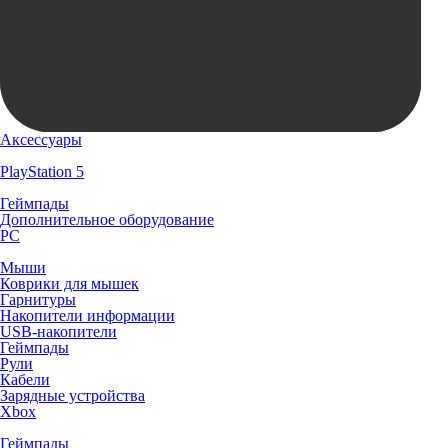
Аксессуары
PlayStation 5
Геймпады
Дополнительное оборудование
PC
Мыши
Коврики для мышек
Гарнитуры
Накопители информации
USB-накопители
Геймпады
Рули
Кабели
Зарядные устройства
Xbox
Геймпады