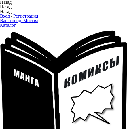
Назад
Назад
Назад
Вход
/
Регистрация
Ваш город:
Москва
Каталог