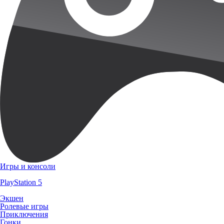
Игры и консоли
PlayStation 5
Экшен
Ролевые игры
Приключения
Гонки