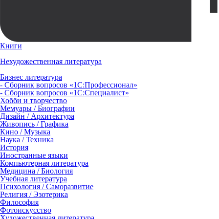
Книги
Нехудожественная литература
Бизнес литература
- Сборник вопросов «1С:Профессионал»
- Сборник вопросов «1С:Специалист»
Хобби и творчество
Мемуары / Биографии
Дизайн / Архитектура
Живопись / Графика
Кино / Музыка
Наука / Техника
История
Иностранные языки
Компьютерная литература
Медицина / Биология
Учебная литература
Психология / Саморазвитие
Религия / Эзотерика
Философия
Фотоискусство
Художественная литература