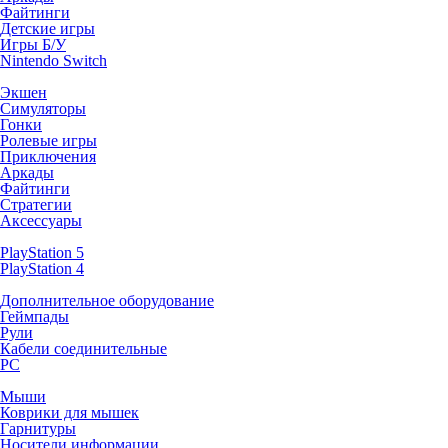
Файтинги
Детские игры
Игры Б/У
Nintendo Switch
Экшен
Симуляторы
Гонки
Ролевые игры
Приключения
Аркады
Файтинги
Стратегии
Аксессуары
PlayStation 5
PlayStation 4
Дополнительное оборудование
Геймпады
Рули
Кабели соединительные
PC
Мыши
Коврики для мышек
Гарнитуры
Носители информации