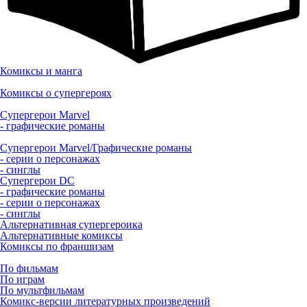
Комиксы и манга
Комиксы о супергероях
Супергерои Marvel
- графические романы
Супергерои Marvel/Графические романы
- серии о персонажах
- синглы
Супергерои DC
- графические романы
- серии о персонажах
- синглы
Альтернативная супергероика
Альтернативные комиксы
Комиксы по франшизам
По фильмам
По играм
По мультфильмам
Комикс-версии литературных произведений