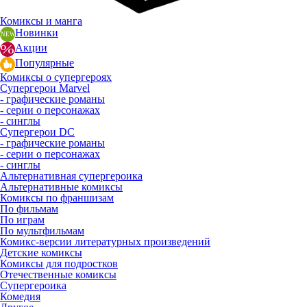
Комиксы и манга
Новинки
Акции
Популярные
Комиксы о супергероях
Супергерои Marvel
- графические романы
- серии о персонажах
- синглы
Супергерои DC
- графические романы
- серии о персонажах
- синглы
Альтернативная супергероика
Альтернативные комиксы
Комиксы по франшизам
По фильмам
По играм
По мультфильмам
Комикс-версии литературных произведений
Детские комиксы
Комиксы для подростков
Отечественные комиксы
Супергероика
Комедия