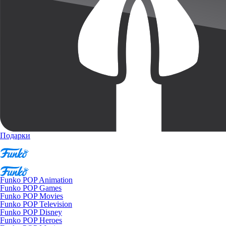
Подарки
Funko POP Animation
Funko POP Games
Funko POP Movies
Funko POP Television
Funko POP Disney
Funko POP Heroes