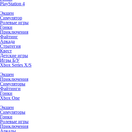
PlayStation 4
Экшен
Симулятор
Ролевые игры
Гонки
Приключения
Файтинг
Аркада
Стратегия
Квест
Детские игры
Игры Б/У
Xbox Series X/S
Экшен
Приключения
Симуляторы
Файтинги
Гонки
Xbox One
Экшен
Симуляторы
Гонки
Ролевые игры
Приключения
Аркады