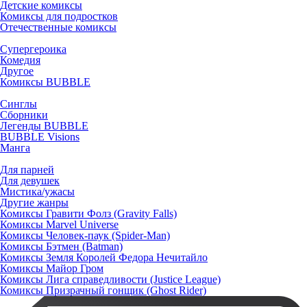
Детские комиксы
Комиксы для подростков
Отечественные комиксы
Супергероика
Комедия
Другое
Комиксы BUBBLE
Синглы
Сборники
Легенды BUBBLE
BUBBLE Visions
Манга
Для парней
Для девушек
Мистика/ужасы
Другие жанры
Комиксы Гравити Фолз (Gravity Falls)
Комиксы Marvel Universe
Комиксы Человек-паук (Spider-Man)
Комиксы Бэтмен (Batman)
Комиксы Земля Королей Федора Нечитайло
Комиксы Майор Гром
Комиксы Лига справедливости (Justice League)
Комиксы Призрачный гонщик (Ghost Rider)