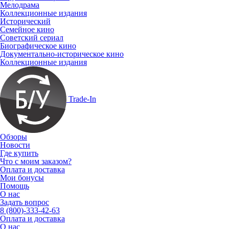
Мелодрама
Коллекционные издания
Исторический
Семейное кино
Советский сериал
Биографическое кино
Документально-историческое кино
Коллекционные издания
Trade-In
Обзоры
Новости
Где купить
Что с моим заказом?
Оплата и доставка
Мои бонусы
Помощь
О нас
Задать вопрос
8 (800)-333-42-63
Оплата и доставка
О нас