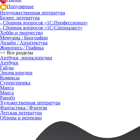
Популярные
Нехудожественная литература
Бизнес литература
- Сборник вопросов «1С:Профессионал»
- Сборник вопросов «1С:Специалист»
Хобби и творчество
Мемуары / Биографии
Дизайн / Архитектура
Живопись / Графика
>> Все разделы
Артбуки, энциклопедии
Артбуки
Гайды
Энциклопедии
Комиксы
Супергероика
Манга
Манга
Ранобэ
Художественная литература
Фантастика / Фэнтези
Детская литература
Обзоры и рецензии