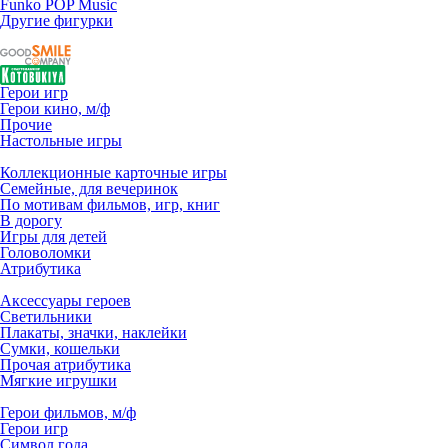
Funko POP Music
Другие фигурки
Герои игр
Герои кино, м/ф
Прочие
Настольные игры
Коллекционные карточные игры
Семейные, для вечеринок
По мотивам фильмов, игр, книг
В дорогу
Игры для детей
Головоломки
Атрибутика
Аксессуары героев
Светильники
Плакаты, значки, наклейки
Сумки, кошельки
Прочая атрибутика
Мягкие игрушки
Герои фильмов, м/ф
Герои игр
Символ года