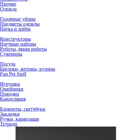
Прочие
Одежда
Головные уборы
Предметы одежды
Наука и хобби
Конструкторы
Научные наборы
Роботы, мини роботы
Сувениры
Посуда
Брелоки, жетоны, кулоны
Fun Pet Stuff
Игрушки
Ошейники
Поводки
Канцелярия
Блокноты, скетчбуки
Закладки
Ручки, карандаши
Тетради