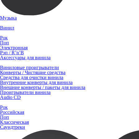
Музыка
Винил
Рок
Поп
Электронная
Рэп / R’n’B
Аксессуары для винила
Виниловые проигрыватели
Конверты / Чистящие средства
Средства для очистки винила
Внутренние конверты для винила
Внешние конверты / пакеты для винила
Проигрыватели винила
Audio CD
Рок
Российская
Поп
Классическая
Саундтреки