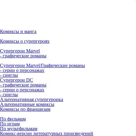
Комиксы и манга
Комиксы о супергероях
Супергерои Marvel
- графические романы
Супергерои Marvel/Графические романы
- серии о персонажах
- синглы
Супергерои DC
- графические романы
- серии о персонажах
- синглы
Альтернативная супергероика
Альтернативные комиксы
Комиксы по франшизам
По фильмам
По играм
По мультфильмам
Комикс-версии литературных произведений