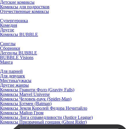
Детские комиксы
Комиксы для подростков
Отечественные комиксы
Супергероика
Комедия
Другое
Комиксы BUBBLE
Синглы
Сборники
Легенды BUBBLE
BUBBLE Visions
Манга
Для парней
Для девушек
Мистика/ужасы
Другие жанры
Комиксы Гравити Фолз (Gravity Falls)
Комиксы Marvel Universe
Комиксы Человек-паук (Spider-Man)
Комиксы Бэтмен (Batman)
Комиксы Земля Королей Федора Нечитайло
Комиксы Майор Гром
Комиксы Лига справедливости (Justice League)
Комиксы Призрачный гонщик (Ghost Rider)