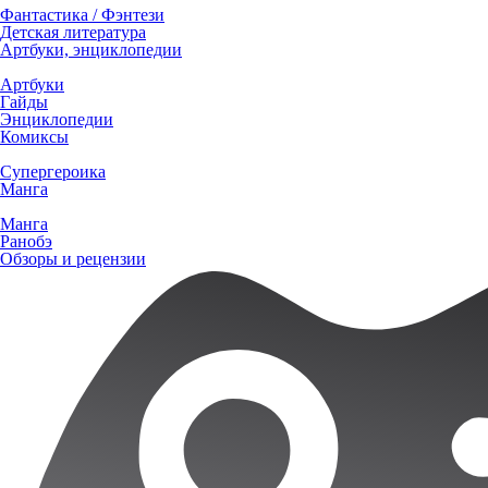
Фантастика / Фэнтези
Детская литература
Артбуки, энциклопедии
Артбуки
Гайды
Энциклопедии
Комиксы
Супергероика
Манга
Манга
Ранобэ
Обзоры и рецензии