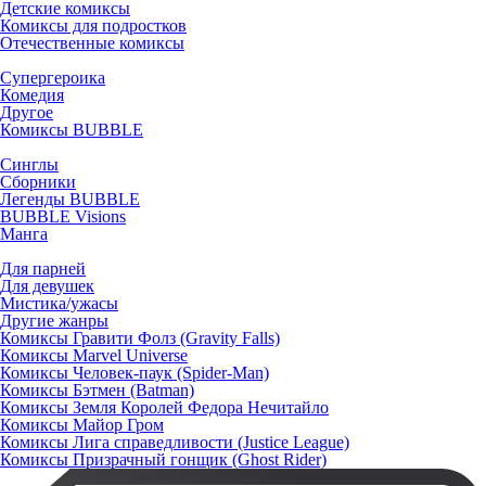
Детские комиксы
Комиксы для подростков
Отечественные комиксы
Супергероика
Комедия
Другое
Комиксы BUBBLE
Синглы
Сборники
Легенды BUBBLE
BUBBLE Visions
Манга
Для парней
Для девушек
Мистика/ужасы
Другие жанры
Комиксы Гравити Фолз (Gravity Falls)
Комиксы Marvel Universe
Комиксы Человек-паук (Spider-Man)
Комиксы Бэтмен (Batman)
Комиксы Земля Королей Федора Нечитайло
Комиксы Майор Гром
Комиксы Лига справедливости (Justice League)
Комиксы Призрачный гонщик (Ghost Rider)