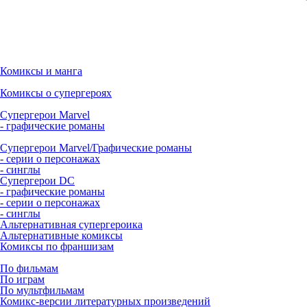
Комиксы и манга
Комиксы о супергероях
Супергерои Marvel
- графические романы
Супергерои Marvel/Графические романы
- серии о персонажах
- синглы
Супергерои DC
- графические романы
- серии о персонажах
- синглы
Альтернативная супергероика
Альтернативные комиксы
Комиксы по франшизам
По фильмам
По играм
По мультфильмам
Комикс-версии литературных произведений