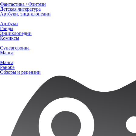
Фантастика / Фэнтези
Детская литература
Артбуки, энциклопедии
Артбуки
Гайды
Энциклопедии
Комиксы
Супергероика
Манга
Манга
Ранобэ
Обзоры и рецензии