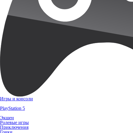
Игры и консоли
PlayStation 5
Экшен
Ролевые игры
Приключения
Гонки