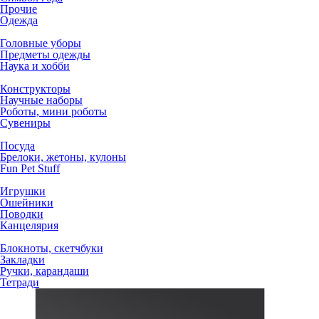
Прочие
Одежда
Головные уборы
Предметы одежды
Наука и хобби
Конструкторы
Научные наборы
Роботы, мини роботы
Сувениры
Посуда
Брелоки, жетоны, кулоны
Fun Pet Stuff
Игрушки
Ошейники
Поводки
Канцелярия
Блокноты, скетчбуки
Закладки
Ручки, карандаши
Тетради