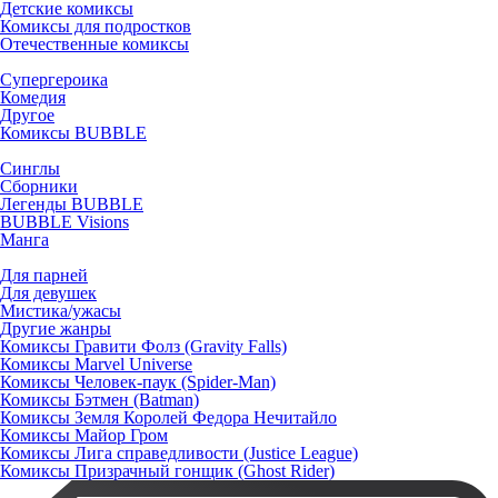
Детские комиксы
Комиксы для подростков
Отечественные комиксы
Супергероика
Комедия
Другое
Комиксы BUBBLE
Синглы
Сборники
Легенды BUBBLE
BUBBLE Visions
Манга
Для парней
Для девушек
Мистика/ужасы
Другие жанры
Комиксы Гравити Фолз (Gravity Falls)
Комиксы Marvel Universe
Комиксы Человек-паук (Spider-Man)
Комиксы Бэтмен (Batman)
Комиксы Земля Королей Федора Нечитайло
Комиксы Майор Гром
Комиксы Лига справедливости (Justice League)
Комиксы Призрачный гонщик (Ghost Rider)