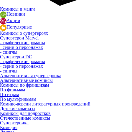
Комиксы и манга
Новинки
Акции
Популярные
Комиксы о супергероях
Супергерои Marvel
- графические романы
- серии о персонажах
- синглы
Супергерои DC
- графические романы
- серии о персонажах
- синглы
Альтернативная супергероика
Альтернативные комиксы
Комиксы по франшизам
По фильмам
По играм
По мультфильмам
Комикс-версии литературных произведений
Детские комиксы
Комиксы для подростков
Отечественные комиксы
Супергероика
Комедия