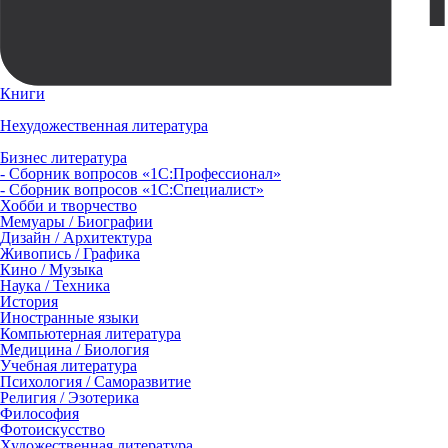
Книги
Нехудожественная литература
Бизнес литература
- Сборник вопросов «1С:Профессионал»
- Сборник вопросов «1С:Специалист»
Хобби и творчество
Мемуары / Биографии
Дизайн / Архитектура
Живопись / Графика
Кино / Музыка
Наука / Техника
История
Иностранные языки
Компьютерная литература
Медицина / Биология
Учебная литература
Психология / Саморазвитие
Религия / Эзотерика
Философия
Фотоискусство
Художественная литература