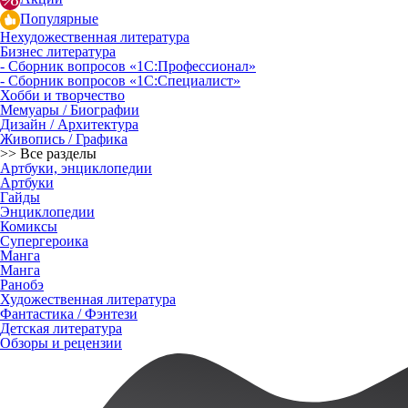
Популярные
Нехудожественная литература
Бизнес литература
- Сборник вопросов «1С:Профессионал»
- Сборник вопросов «1С:Специалист»
Хобби и творчество
Мемуары / Биографии
Дизайн / Архитектура
Живопись / Графика
>> Все разделы
Артбуки, энциклопедии
Артбуки
Гайды
Энциклопедии
Комиксы
Супергероика
Манга
Манга
Ранобэ
Художественная литература
Фантастика / Фэнтези
Детская литература
Обзоры и рецензии