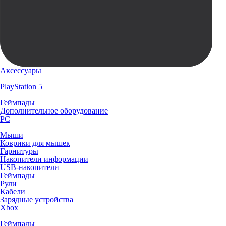
Аксессуары
PlayStation 5
Геймпады
Дополнительное оборудование
PC
Мыши
Коврики для мышек
Гарнитуры
Накопители информации
USB-накопители
Геймпады
Рули
Кабели
Зарядные устройства
Xbox
Геймпады