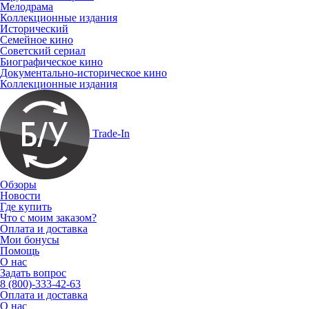
Мелодрама
Коллекционные издания
Исторический
Семейное кино
Советский сериал
Биографическое кино
Документально-историческое кино
Коллекционные издания
Trade-In
Обзоры
Новости
Где купить
Что с моим заказом?
Оплата и доставка
Мои бонусы
Помощь
О нас
Задать вопрос
8 (800)-333-42-63
Оплата и доставка
О нас