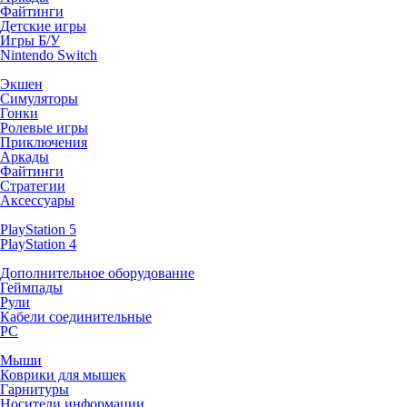
Файтинги
Детские игры
Игры Б/У
Nintendo Switch
Экшен
Симуляторы
Гонки
Ролевые игры
Приключения
Аркады
Файтинги
Стратегии
Аксессуары
PlayStation 5
PlayStation 4
Дополнительное оборудование
Геймпады
Рули
Кабели соединительные
PC
Мыши
Коврики для мышек
Гарнитуры
Носители информации