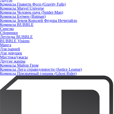
Другое
Комиксы Гравити Фолз (Gravity Falls)
Комиксы Marvel Universe
Комиксы Человек-паук (Spider-Man)
Комиксы Бэтмен (Batman)
Комиксы Земля Королей Федора Нечитайло
Комиксы BUBBLE
Синглы
Сборники
Легенды BUBBLE
BUBBLE Visions
Манга
Для парней
Для девушек
Мистика/ужасы
Другие жанры
Комиксы Майор Гром
Комиксы Лига справедливости (Justice League)
Комиксы Призрачный гонщик (Ghost Rider)