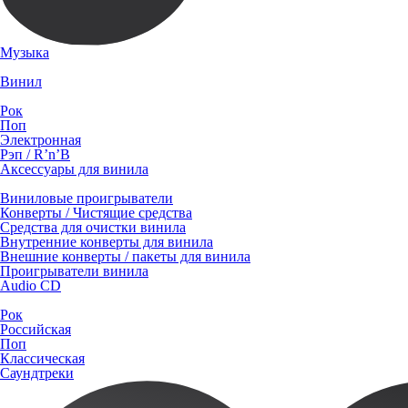
Музыка
Винил
Рок
Поп
Электронная
Рэп / R’n’B
Аксессуары для винила
Виниловые проигрыватели
Конверты / Чистящие средства
Средства для очистки винила
Внутренние конверты для винила
Внешние конверты / пакеты для винила
Проигрыватели винила
Audio CD
Рок
Российская
Поп
Классическая
Саундтреки