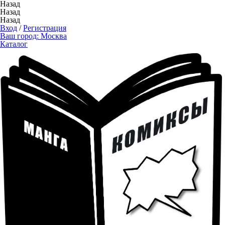
Назад
Назад
Назад
Вход
/
Регистрация
Ваш город:
Москва
Каталог