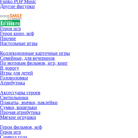
Funko POP Music
Другие фигурки
Герои игр
Герои кино, м/ф
Прочие
Настольные игры
Коллекционные карточные игры
Семейные, для вечеринок
По мотивам фильмов, игр, книг
В дорогу
Игры для детей
Головоломки
Атрибутика
Аксессуары героев
Светильники
Плакаты, значки, наклейки
Сумки, кошельки
Прочая атрибутика
Мягкие игрушки
Герои фильмов, м/ф
Герои игр
Символ года