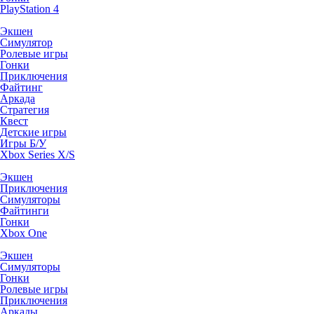
PlayStation 4
Экшен
Симулятор
Ролевые игры
Гонки
Приключения
Файтинг
Аркада
Стратегия
Квест
Детские игры
Игры Б/У
Xbox Series X/S
Экшен
Приключения
Симуляторы
Файтинги
Гонки
Xbox One
Экшен
Симуляторы
Гонки
Ролевые игры
Приключения
Аркады