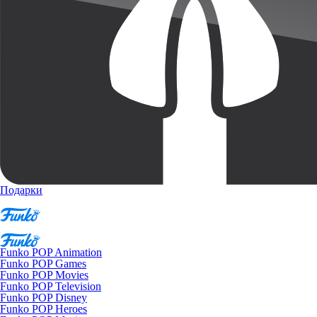
Подарки
Funko POP Animation
Funko POP Games
Funko POP Movies
Funko POP Television
Funko POP Disney
Funko POP Heroes