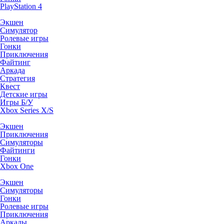
PlayStation 4
Экшен
Симулятор
Ролевые игры
Гонки
Приключения
Файтинг
Аркада
Стратегия
Квест
Детские игры
Игры Б/У
Xbox Series X/S
Экшен
Приключения
Симуляторы
Файтинги
Гонки
Xbox One
Экшен
Симуляторы
Гонки
Ролевые игры
Приключения
Аркады