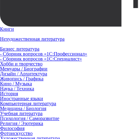
Книги
Нехудожественная литература
Бизнес литература
- Сборник вопросов «1С:Профессионал»
- Сборник вопросов «1С:Специалист»
Хобби и творчество
Мемуары / Биографии
Дизайн / Архитектура
Живопись / Графика
Кино / Музыка
Наука / Техника
История
Иностранные языки
Компьютерная литература
Медицина / Биология
Учебная литература
Психология / Саморазвитие
Религия / Эзотерика
Философия
Фотоискусство
Художественная литература