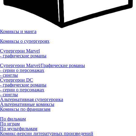
Комиксы и манга
Комиксы о супергероях
Супергерои Marvel
- графические романы
Супергерои Marvel/Графические романы
- серии о персонажах
- синглы
Супергерои DC
- графические романы
- серии о персонажах
- синглы
Альтернативная супергероика
Альтернативные комиксы
Комиксы по франшизам
По фильмам
По играм
По мультфильмам
Комикс-версии литературных произведений