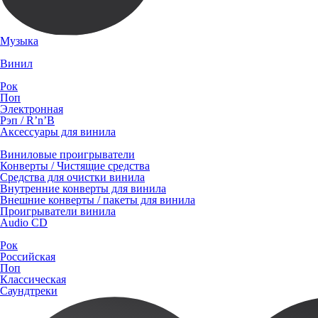
Музыка
Винил
Рок
Поп
Электронная
Рэп / R’n’B
Аксессуары для винила
Виниловые проигрыватели
Конверты / Чистящие средства
Средства для очистки винила
Внутренние конверты для винила
Внешние конверты / пакеты для винила
Проигрыватели винила
Audio CD
Рок
Российская
Поп
Классическая
Саундтреки