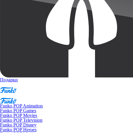
Подарки
Funko POP Animation
Funko POP Games
Funko POP Movies
Funko POP Television
Funko POP Disney
Funko POP Heroes