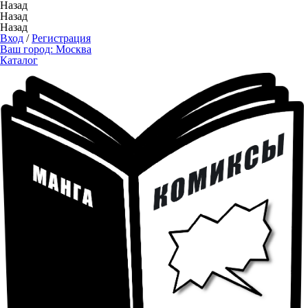
Назад
Назад
Назад
Вход
/
Регистрация
Ваш город:
Москва
Каталог