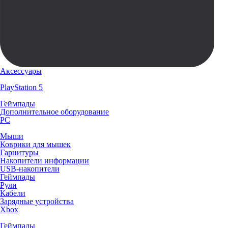
Аксессуары
PlayStation 5
Геймпады
Дополнительное оборудование
PC
Мыши
Коврики для мышек
Гарнитуры
Накопители информации
USB-накопители
Геймпады
Рули
Кабели
Зарядные устройства
Xbox
Геймпады