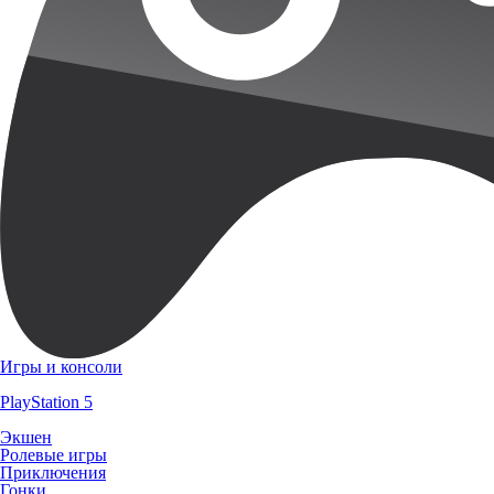
Игры и консоли
PlayStation 5
Экшен
Ролевые игры
Приключения
Гонки