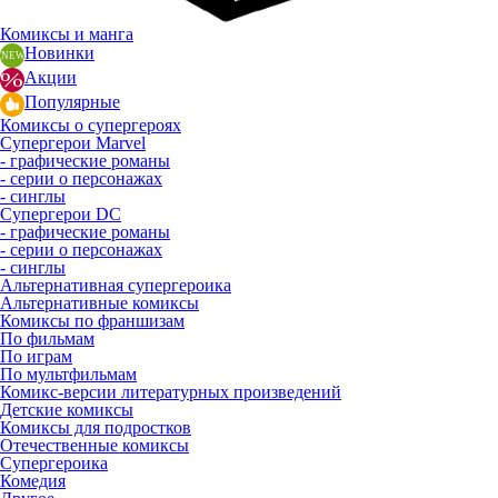
Комиксы и манга
Новинки
Акции
Популярные
Комиксы о супергероях
Супергерои Marvel
- графические романы
- серии о персонажах
- синглы
Супергерои DC
- графические романы
- серии о персонажах
- синглы
Альтернативная супергероика
Альтернативные комиксы
Комиксы по франшизам
По фильмам
По играм
По мультфильмам
Комикс-версии литературных произведений
Детские комиксы
Комиксы для подростков
Отечественные комиксы
Супергероика
Комедия