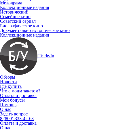
Мелодрама
Коллекционные издания
Исторический
Семейное кино
Советский сериал
Биографическое кино
Документально-историческое кино
Коллекционные издания
Trade-In
Обзоры
Новости
Где купить
Что с моим заказом?
Оплата и доставка
Мои бонусы
Помощь
О нас
Задать вопрос
8 (800)-333-42-63
Оплата и доставка
О нас