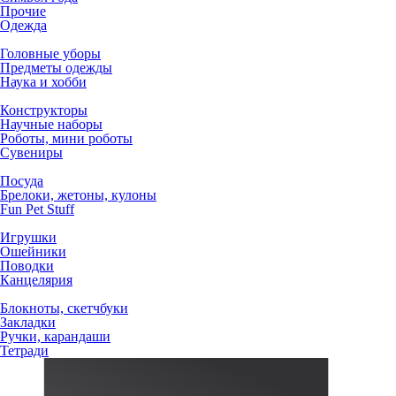
Прочие
Одежда
Головные уборы
Предметы одежды
Наука и хобби
Конструкторы
Научные наборы
Роботы, мини роботы
Сувениры
Посуда
Брелоки, жетоны, кулоны
Fun Pet Stuff
Игрушки
Ошейники
Поводки
Канцелярия
Блокноты, скетчбуки
Закладки
Ручки, карандаши
Тетради