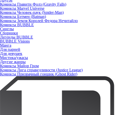
Другое
Комиксы Гравити Фолз (Gravity Falls)
Комиксы Marvel Universe
Комиксы Человек-паук (Spider-Man)
Комиксы Бэтмен (Batman)
Комиксы Земля Королей Федора Нечитайло
Комиксы BUBBLE
Синглы
Сборники
Легенды BUBBLE
BUBBLE Visions
Манга
Для парней
Для девушек
Мистика/ужасы
Другие жанры
Комиксы Майор Гром
Комиксы Лига справедливости (Justice League)
Комиксы Призрачный гонщик (Ghost Rider)