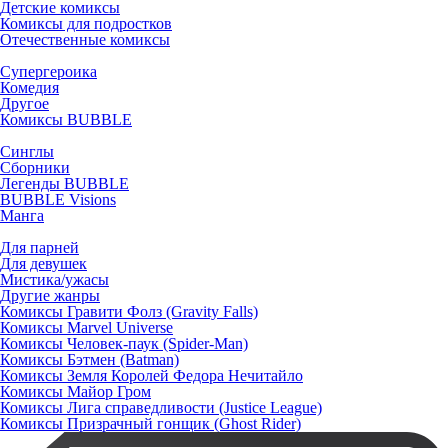
Детские комиксы
Комиксы для подростков
Отечественные комиксы
Супергероика
Комедия
Другое
Комиксы BUBBLE
Синглы
Сборники
Легенды BUBBLE
BUBBLE Visions
Манга
Для парней
Для девушек
Мистика/ужасы
Другие жанры
Комиксы Гравити Фолз (Gravity Falls)
Комиксы Marvel Universe
Комиксы Человек-паук (Spider-Man)
Комиксы Бэтмен (Batman)
Комиксы Земля Королей Федора Нечитайло
Комиксы Майор Гром
Комиксы Лига справедливости (Justice League)
Комиксы Призрачный гонщик (Ghost Rider)