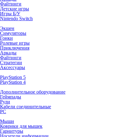
Файтинги
Детские игры
Игры Б/У
Nintendo Switch
Экшен
Симуляторы
Гонки
Ролевые игры
Приключения
Аркады
Файтинги
Стратегии
Аксессуары
PlayStation 5
PlayStation 4
Дополнительное оборудование
Геймпады
Рули
Кабели соединительные
PC
Мыши
Коврики для мышек
Гарнитуры
Носители информации