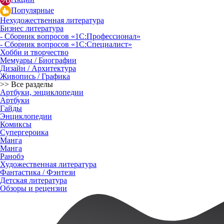
Популярные
Нехудожественная литература
Бизнес литература
- Сборник вопросов «1С:Профессионал»
- Сборник вопросов «1С:Специалист»
Хобби и творчество
Мемуары / Биографии
Дизайн / Архитектура
Живопись / Графика
>> Все разделы
Артбуки, энциклопедии
Артбуки
Гайды
Энциклопедии
Комиксы
Супергероика
Манга
Манга
Ранобэ
Художественная литература
Фантастика / Фэнтези
Детская литература
Обзоры и рецензии