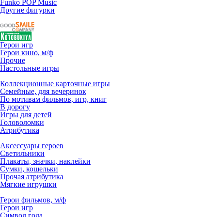
Funko POP Music
Другие фигурки
Герои игр
Герои кино, м/ф
Прочие
Настольные игры
Коллекционные карточные игры
Семейные, для вечеринок
По мотивам фильмов, игр, книг
В дорогу
Игры для детей
Головоломки
Атрибутика
Аксессуары героев
Светильники
Плакаты, значки, наклейки
Сумки, кошельки
Прочая атрибутика
Мягкие игрушки
Герои фильмов, м/ф
Герои игр
Символ года